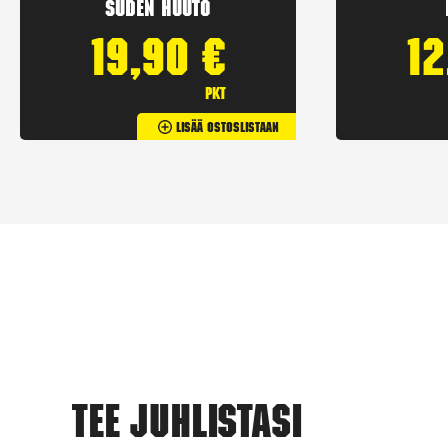
Suden huuto
19,90
€
1
pkt
Lisää Ostoslistaan
Tee juhlistasi