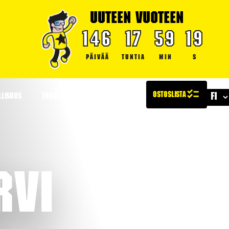
UUTEEN VUOTEEN
146
17
59
18
PÄIVÄÄ
TUNTIA
MIN
S
LLISUUS
TURVALLISUUS
ARTIKKELIT
rvi