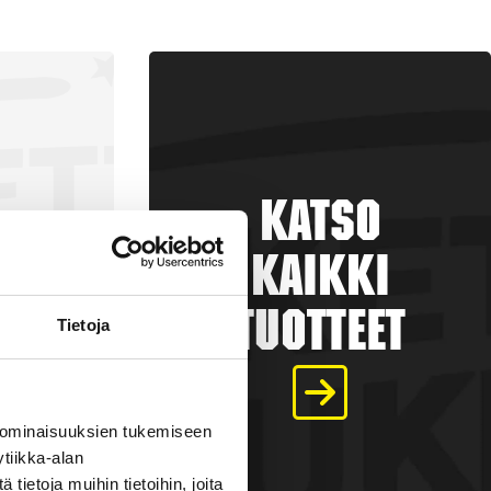
Katso
kaikki
tuotteet
Tietoja
a
 ominaisuuksien tukemiseen
tiikka-alan
€
ietoja muihin tietoihin, joita