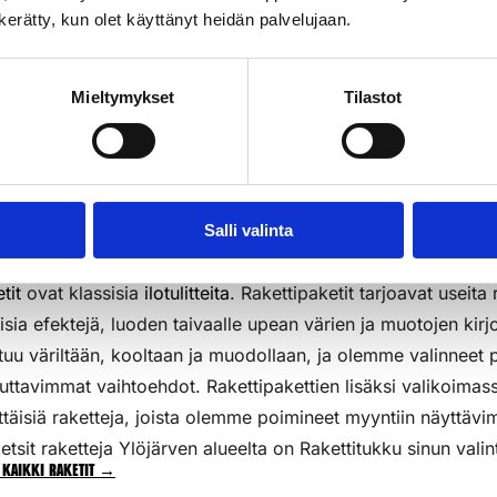
n kerätty, kun olet käyttänyt heidän palvelujaan.
3kpl/pkt
k
Lisää Ostoslistaan
Li
Mieltymykset
Tilastot
Salli valinta
tit
ovat klassisia
ilotulitteita
. Rakettipaketit tarjoavat useita 
aisia efektejä, luoden taivaalle upean värien ja muotojen kirj
tuu väriltään, kooltaan ja muodollaan, ja olemme valinneet p
uttavimmat vaihtoehdot. Rakettipakettien lisäksi valikoim
ttäisiä raketteja, joista olemme poimineet myyntiin näyttävi
etsit raketteja Ylöjärven alueelta on Rakettitukku sinun valin
 kaikki raketit →