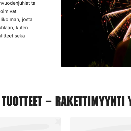
nvuodenjuhlat tai
toimivat
alikoiman,
josta
uhlaan, kuten
litteet
sekä
tuotteet – Rakettimyynti 