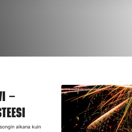
i –
teesi
sesongin aikana kuin