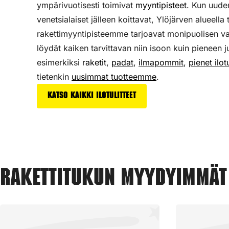
ympärivuotisesti toimivat
myyntipisteet
. Kun uude
venetsialaiset jälleen koittavat, Ylöjärven alueella 
rakettimyyntipisteemme tarjoavat monipuolisen v
löydät kaiken tarvittavan niin isoon kuin pieneen j
esimerkiksi
raketit
,
padat
,
ilmapommit
,
pienet ilotu
tietenkin
uusimmat tuotteemme
.
Katso kaikki ilotulitteet
Rakettitukun myydyimmät 