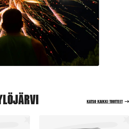
Ylöjärvi
Katso kaikki tuotteet