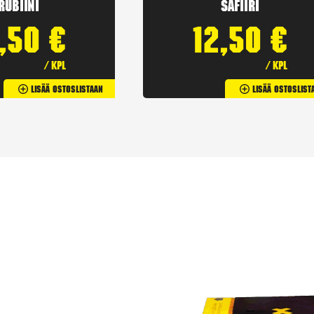
Rubiini
Safiiri
2,50
€
12,50
€
/ kpl
/ kpl
Lisää Ostoslistaan
Lisää Ostoslist