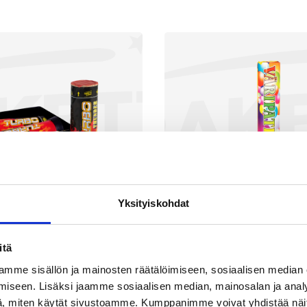
Yksityiskohdat
itä
urbo Thunder
Väripatruun
mme sisällön ja mainosten räätälöimiseen, sosiaalisen median
iseen. Lisäksi jaamme sosiaalisen median, mainosalan ja analy
1,90
€
5,90
, miten käytät sivustoamme. Kumppanimme voivat yhdistää näitä t