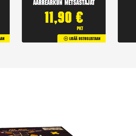
Aarrearkun Metsästäjät
11,90
€
pkt
aan
Lisää Ostoslistaan