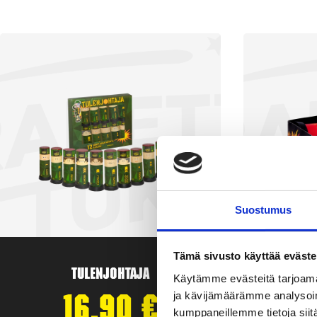
Suostumus
Tämä sivusto käyttää eväste
Tulenjohtaja
T
Käytämme evästeitä tarjoama
ja kävijämäärämme analysoim
16,90
€
kumppaneillemme tietoja siitä