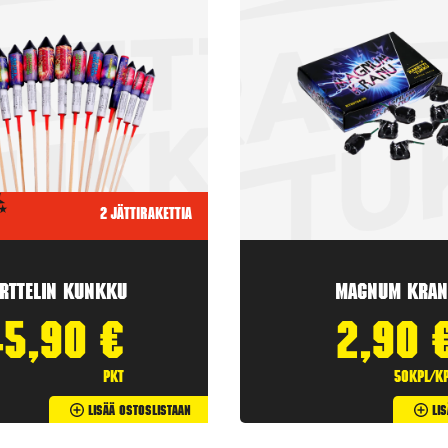
2 jättirakettia
rttelin kunkku
Magnum Kran
45,90
€
2,90
pkt
50kpl/k
Lisää Ostoslistaan
Li