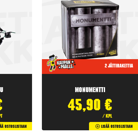
2 jättirakettia
u
Monumentti
€
45,90
€
pt
/ kpl
sää Ostoslistaan
Lisää Ostoslistaan