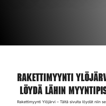
Rakettimyynti Ylöjärv
Löydä lähin myyntipis
Rakettimyynti Ylöjärvi – Tältä sivulta löydät niin 