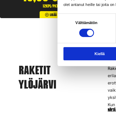
olet antanut heille tai joita o
12kpl/pkt
Lisää Ostoslistaan
Suostumuksen
Välttämätön
valinta
Kiellä
Rake
Raketit
eril
Ylöjärvi
erot
vaik
yksi
Kun 
Näytä