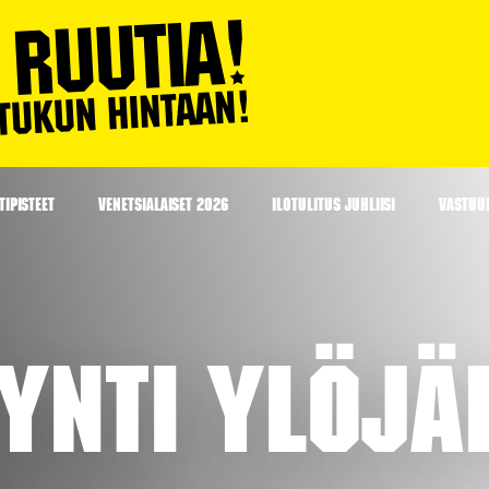
IPISTEET
VENETSIALAISET 2026
ILOTULITUS JUHLIISI
VASTUU
ynti Ylöjä