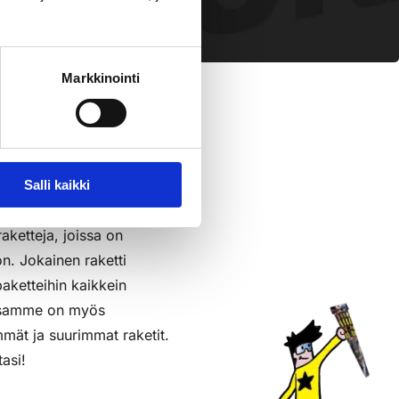
pl
sää Ostoslistaan
Markkinointi
Salli kaikki
raketteja, joissa on
on. Jokainen raketti
aketteihin kaikkein
assamme on myös
mmät ja suurimmat raketit.
tasi!