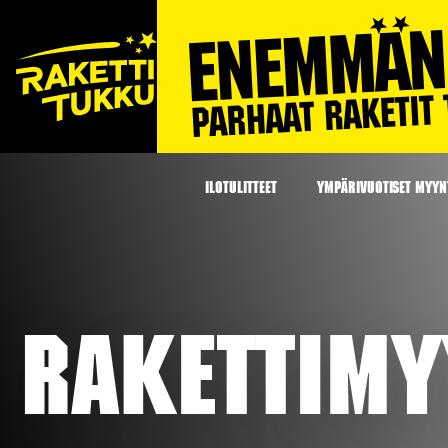
ILOTULITTEET
YMPÄRIVUOTISET MYYNT
Rakettimy