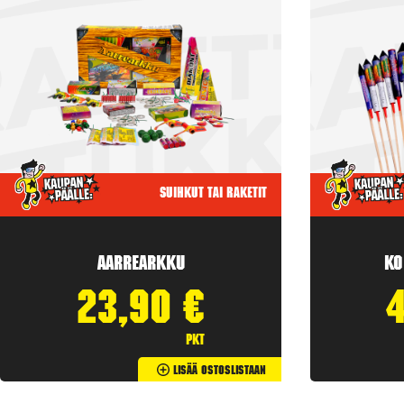
Suihkut tai raketit
Aarrearkku
Ko
23,90
€
pkt
Lisää Ostoslistaan