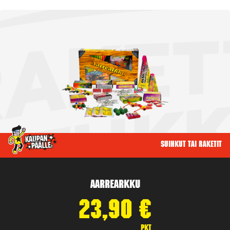
Suihkut tai raketit
Aarrearkku
23,90
€
pkt