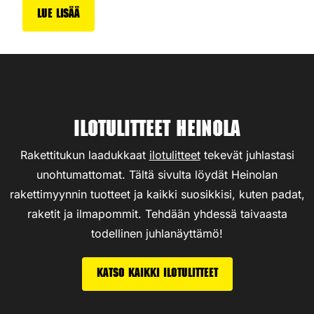
Lue lisää
Ilotulitteet Heinola
Rakettitukun laadukkaat
ilotulitteet
tekevät juhlastasi
unohtumattomat. Tältä sivulta löydät Heinolan
rakettimyynnin tuotteet ja kaikki suosikkisi, kuten padat,
raketit ja ilmapommit. Tehdään yhdessä taivaasta
todellinen juhlanäyttämö!
Katso kaikki ilotulitteet