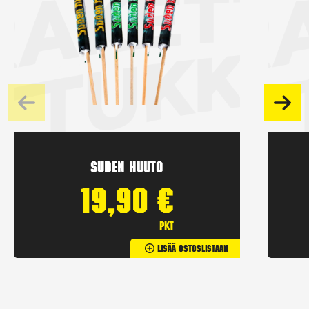
Suden huuto
19,90
€
pkt
Lisää Ostoslistaan