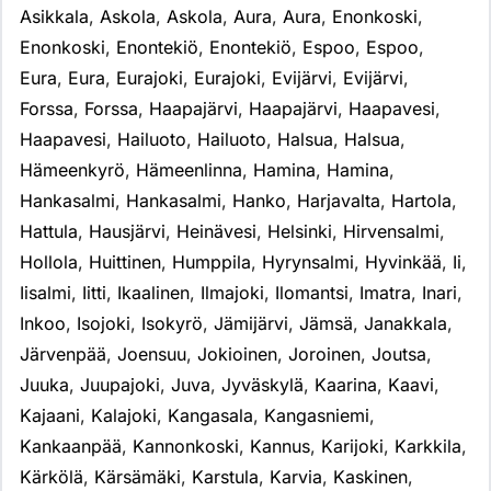
Asikkala
,
Askola
,
Askola
,
Aura
,
Aura
,
Enonkoski
,
Enonkoski
,
Enontekiö
,
Enontekiö
,
Espoo
,
Espoo
,
Eura
,
Eura
,
Eurajoki
,
Eurajoki
,
Evijärvi
,
Evijärvi
,
Forssa
,
Forssa
,
Haapajärvi
,
Haapajärvi
,
Haapavesi
,
Haapavesi
,
Hailuoto
,
Hailuoto
,
Halsua
,
Halsua
,
Hämeenkyrö
,
Hämeenlinna
,
Hamina
,
Hamina
,
Hankasalmi
,
Hankasalmi
,
Hanko
,
Harjavalta
,
Hartola
,
Hattula
,
Hausjärvi
,
Heinävesi
,
Helsinki
,
Hirvensalmi
,
Hollola
,
Huittinen
,
Humppila
,
Hyrynsalmi
,
Hyvinkää
,
Ii
,
Iisalmi
,
Iitti
,
Ikaalinen
,
Ilmajoki
,
Ilomantsi
,
Imatra
,
Inari
,
Inkoo
,
Isojoki
,
Isokyrö
,
Jämijärvi
,
Jämsä
,
Janakkala
,
Järvenpää
,
Joensuu
,
Jokioinen
,
Joroinen
,
Joutsa
,
Juuka
,
Juupajoki
,
Juva
,
Jyväskylä
,
Kaarina
,
Kaavi
,
Kajaani
,
Kalajoki
,
Kangasala
,
Kangasniemi
,
Kankaanpää
,
Kannonkoski
,
Kannus
,
Karijoki
,
Karkkila
,
Kärkölä
,
Kärsämäki
,
Karstula
,
Karvia
,
Kaskinen
,