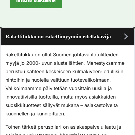
Tutustu tarkemmin
Rakettitukku on rakettimyynnin edelläkävijä
Rakettitukku
on ollut Suomen johtava ilotulitteiden
myyjä jo 2000-luvun alusta lähtien. Menestyksemme
perustuu kahteen keskeiseen kulmakiveen: edullisiin
hintoihin ja huolella valittuun tuotevalikoimaan.
Valikoimaamme päivitetään vuosittain uusilla ja
innovatiivisilla tuotteilla, mutta myös asiakkaiden
suosikkituotteet säilyvät mukana – asiakastoiveita
kuunnellen ja kunnioittaen.
Toinen tärkeä peruspilari on asiakaspalvelu laatu ja