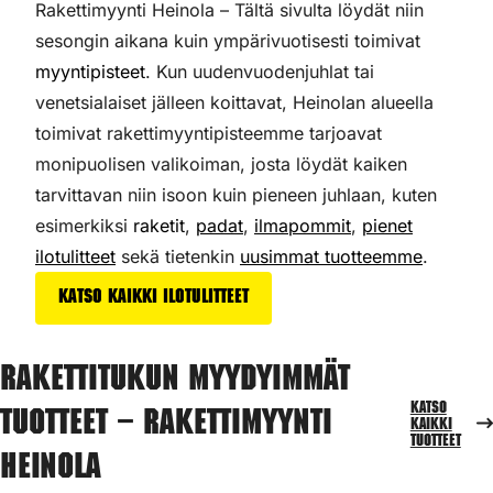
Rakettimyynti Heinola – Tältä sivulta löydät niin
sesongin aikana kuin ympärivuotisesti toimivat
myyntipisteet
. Kun uudenvuodenjuhlat tai
venetsialaiset jälleen koittavat, Heinolan alueella
toimivat rakettimyyntipisteemme tarjoavat
monipuolisen valikoiman,
josta löydät kaiken
tarvittavan niin isoon kuin pieneen juhlaan, kuten
esimerkiksi
raketit
,
padat
,
ilmapommit
,
pienet
ilotulitteet
sekä tietenkin
uusimmat tuotteemme
.
Katso kaikki ilotulitteet
Rakettitukun myydyimmät
Katso
tuotteet – Rakettimyynti
kaikki
tuotteet
Heinola