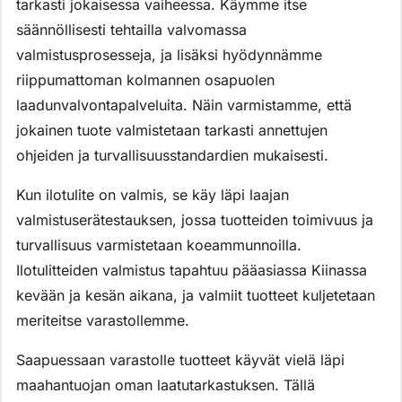
tarkasti jokaisessa vaiheessa. Käymme itse
säännöllisesti tehtailla valvomassa
valmistusprosesseja, ja lisäksi hyödynnämme
riippumattoman kolmannen osapuolen
laadunvalvontapalveluita. Näin varmistamme, että
jokainen tuote valmistetaan tarkasti annettujen
ohjeiden ja turvallisuusstandardien mukaisesti.
Kun ilotulite on valmis, se käy läpi laajan
valmistuserätestauksen, jossa tuotteiden toimivuus ja
turvallisuus varmistetaan koeammunnoilla.
Ilotulitteiden valmistus tapahtuu pääasiassa Kiinassa
kevään ja kesän aikana, ja valmiit tuotteet kuljetetaan
meriteitse varastollemme.
Saapuessaan varastolle tuotteet käyvät vielä läpi
maahantuojan oman laatutarkastuksen. Tällä