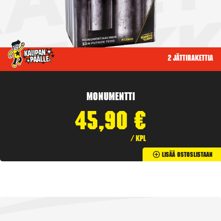
2 jättirakettia
Monumentti
45,90
€
/ kpl
Lisää Ostoslistaan