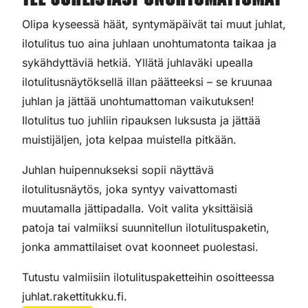
Tee juhlistasi unohtumattomat
Olipa kyseessä häät, syntymäpäivät tai muut juhlat,
ilotulitus tuo aina juhlaan unohtumatonta taikaa ja
sykähdyttäviä hetkiä. Yllätä juhlaväki upealla
ilotulitusnäytöksellä illan päätteeksi – se kruunaa
juhlan ja jättää unohtumattoman vaikutuksen!
Ilotulitus tuo juhliin ripauksen luksusta ja jättää
muistijäljen, jota kelpaa muistella pitkään.
Juhlan huipennukseksi sopii näyttävä
ilotulitusnäytös, joka syntyy vaivattomasti
muutamalla jättipadalla. Voit valita yksittäisiä
patoja tai valmiiksi suunnitellun ilotulituspaketin,
jonka ammattilaiset ovat koonneet puolestasi.
Tutustu valmiisiin ilotulituspaketteihin osoitteessa
juhlat.rakettitukku.fi.