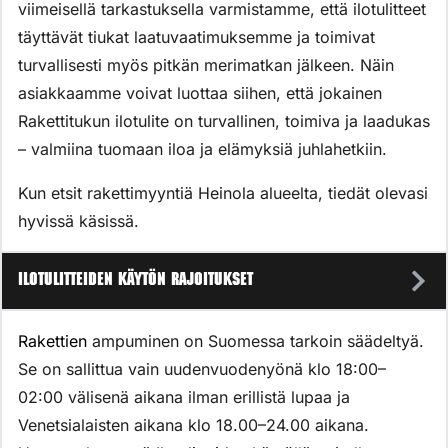
viimeisellä tarkastuksella varmistamme, että ilotulitteet
täyttävät tiukat laatuvaatimuksemme ja toimivat
turvallisesti myös pitkän merimatkan jälkeen. Näin
asiakkaamme voivat luottaa siihen, että jokainen
Rakettitukun ilotulite on turvallinen, toimiva ja laadukas
– valmiina tuomaan iloa ja elämyksiä juhlahetkiin.
Kun etsit rakettimyyntiä Heinola alueelta, tiedät olevasi
hyvissä käsissä.
Ilotulitteiden käytön rajoitukset
Rakettien
ampuminen on Suomessa tarkoin säädeltyä.
Se on sallittua vain uudenvuodenyönä klo 18:00–
02:00 välisenä aikana ilman erillistä lupaa ja
Venetsialaisten aikana klo 18.00–24.00 aikana.