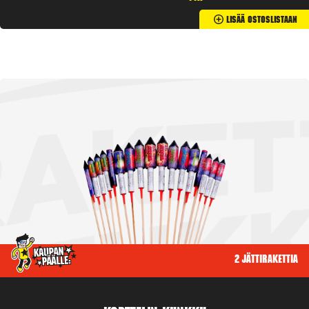
Lisää Ostoslistaan
2 jättirakettia