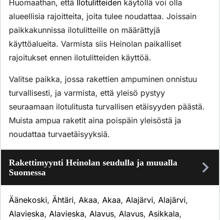
Huomaathan, että
Ilotulitteiden
käytöllä voi olla
alueellisia rajoitteita, joita tulee noudattaa. Joissain
paikkakunnissa ilotulitteille on määrättyjä
käyttöalueita. Varmista siis Heinolan paikalliset
rajoitukset ennen ilotulitteiden käyttöä.
Valitse paikka, jossa rakettien ampuminen onnistuu
turvallisesti, ja varmista, että yleisö pystyy
seuraamaan ilotulitusta turvallisen etäisyyden päästä.
Muista ampua raketit aina poispäin yleisöstä ja
noudattaa turvaetäisyyksiä.
Rakettimyynti Heinolan seudulla ja muualla
Suomessa
Äänekoski
,
Ähtäri
,
Akaa
,
Akaa
,
Alajärvi
,
Alajärvi
,
Alavieska
,
Alavieska
,
Alavus
,
Alavus
,
Asikkala
,