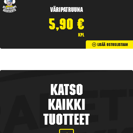
Väripatruuna
5,90
€
kpl
Lisää Ostoslistaan
Katso
kaikki
tuotteet