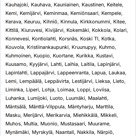
Kauhajoki
,
Kauhava
,
Kauniainen
,
Kaustinen
,
Keitele
,
Kemi
,
Kemijärvi
,
Keminmaa
,
Kemiönsaari
,
Kempele
,
Kerava
,
Keuruu
,
Kihniö
,
Kinnula
,
Kirkkonummi
,
Kitee
,
Kittilä
,
Kiuruvesi
,
Kivijärvi
,
Kokemäki
,
Kokkola
,
Kolari
,
Konnevesi
,
Kontiolahti
,
Korsnäs
,
Koski Tl
,
Kotka
,
Kouvola
,
Kristiinankaupunki
,
Kruunupyy
,
Kuhmo
,
Kuhmoinen
,
Kuopio
,
Kuortane
,
Kurikka
,
Kustavi
,
Kuusamo
,
Kyyjärvi
,
Lahti
,
Laihia
,
Laitila
,
Lapinjärvi
,
Lapinlahti
,
Lappajärvi
,
Lappeenranta
,
Lapua
,
Laukaa
,
Lemi
,
Lempäälä
,
Leppävirta
,
Lestijärvi
,
Lieksa
,
Lieto
,
Liminka
,
Liperi
,
Lohja
,
Loimaa
,
Loppi
,
Loviisa
,
Luhanka
,
Lumijoki
,
Luoto
,
Luumäki
,
Maalahti
,
Mäntsälä
,
Mänttä-Vilppula
,
Mäntyharju
,
Marttila
,
Masku
,
Merijärvi
,
Merikarvia
,
Miehikkälä
,
Mikkeli
,
Muhos
,
Multia
,
Muonio
,
Mustasaari
,
Muurame
,
Mynämäki
,
Myrskylä
,
Naantali
,
Nakkila
,
Närpiö
,