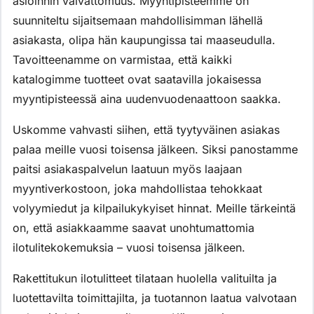
asioinnin vaivattomuus. Myyntipisteemme on
suunniteltu sijaitsemaan mahdollisimman lähellä
asiakasta, olipa hän kaupungissa tai maaseudulla.
Tavoitteenamme on varmistaa, että kaikki
katalogimme tuotteet ovat saatavilla jokaisessa
myyntipisteessä aina uudenvuodenaattoon saakka.
Uskomme vahvasti siihen, että tyytyväinen asiakas
palaa meille vuosi toisensa jälkeen. Siksi panostamme
paitsi asiakaspalvelun laatuun myös laajaan
myyntiverkostoon, joka mahdollistaa tehokkaat
volyymiedut ja kilpailukykyiset hinnat. Meille tärkeintä
on, että asiakkaamme saavat unohtumattomia
ilotulitekokemuksia – vuosi toisensa jälkeen.
Rakettitukun ilotulitteet tilataan huolella valituilta ja
luotettavilta toimittajilta, ja tuotannon laatua valvotaan