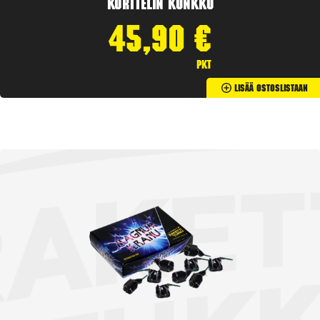
Korttelin kunkku
45,90
€
pkt
Lisää Ostoslistaan