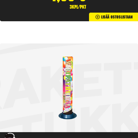
3kpl/pkt
Lisää Ostoslistaan