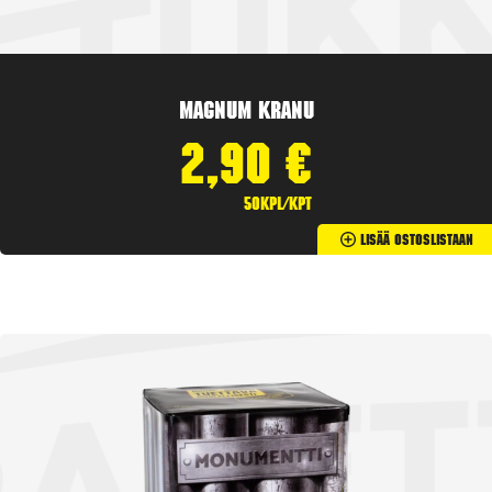
Magnum Kranu
2,90
€
50kpl/kpt
Lisää Ostoslistaan