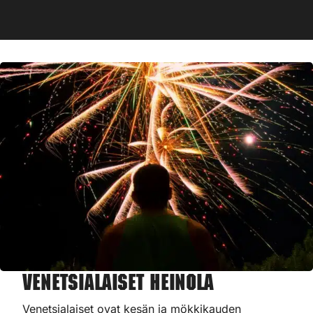
Venetsialaiset Heinola
Venetsialaiset ovat kesän ja mökkikauden