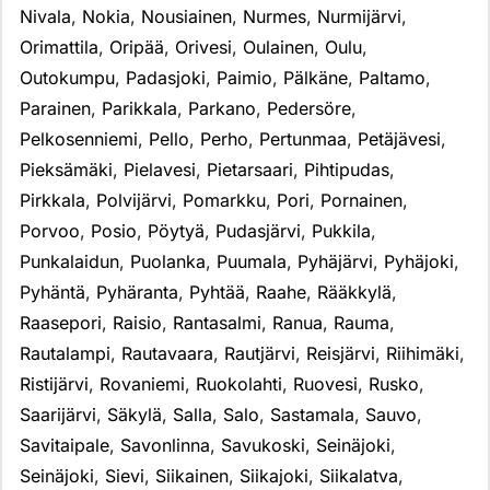
Nivala
,
Nokia
,
Nousiainen
,
Nurmes
,
Nurmijärvi
,
Orimattila
,
Oripää
,
Orivesi
,
Oulainen
,
Oulu
,
Outokumpu
,
Padasjoki
,
Paimio
,
Pälkäne
,
Paltamo
,
Parainen
,
Parikkala
,
Parkano
,
Pedersöre
,
Pelkosenniemi
,
Pello
,
Perho
,
Pertunmaa
,
Petäjävesi
,
Pieksämäki
,
Pielavesi
,
Pietarsaari
,
Pihtipudas
,
Pirkkala
,
Polvijärvi
,
Pomarkku
,
Pori
,
Pornainen
,
Porvoo
,
Posio
,
Pöytyä
,
Pudasjärvi
,
Pukkila
,
Punkalaidun
,
Puolanka
,
Puumala
,
Pyhäjärvi
,
Pyhäjoki
,
Pyhäntä
,
Pyhäranta
,
Pyhtää
,
Raahe
,
Rääkkylä
,
Raasepori
,
Raisio
,
Rantasalmi
,
Ranua
,
Rauma
,
Rautalampi
,
Rautavaara
,
Rautjärvi
,
Reisjärvi
,
Riihimäki
,
Ristijärvi
,
Rovaniemi
,
Ruokolahti
,
Ruovesi
,
Rusko
,
Saarijärvi
,
Säkylä
,
Salla
,
Salo
,
Sastamala
,
Sauvo
,
Savitaipale
,
Savonlinna
,
Savukoski
,
Seinäjoki
,
Seinäjoki
,
Sievi
,
Siikainen
,
Siikajoki
,
Siikalatva
,