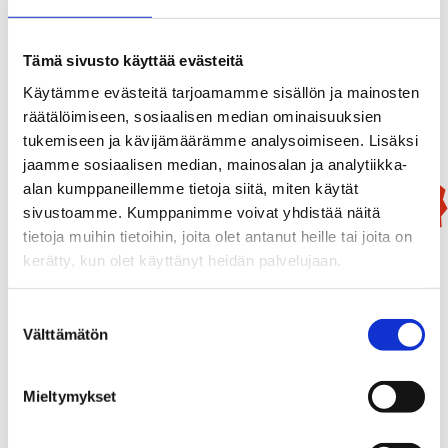
199,90
€
Tämä sivusto käyttää evästeitä
/ kpl
Käytämme evästeitä tarjoamamme sisällön ja mainosten
Lisää Ostoslistaan
räätälöimiseen, sosiaalisen median ominaisuuksien
tukemiseen ja kävijämäärämme analysoimiseen. Lisäksi
jaamme sosiaalisen median, mainosalan ja analytiikka-
alan kumppaneillemme tietoja siitä, miten käytät
Uutuus!
sivustoamme. Kumppanimme voivat yhdistää näitä
tietoja muihin tietoihin, joita olet antanut heille tai joita on
kerätty, kun olet käyttänyt heidän palvelujaan.
Suostumuksen
Välttämätön
valinta
Mieltymykset