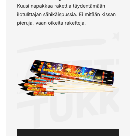
Kuusi napakkaa rakettia täydentämään
ilotulittajan sähikäispussia. Ei mitään kissan
pieruja, vaan oikeita raketteja.