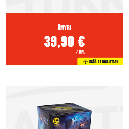
Ämyri
39,90
€
/ kpl
Lisää Ostoslistaan