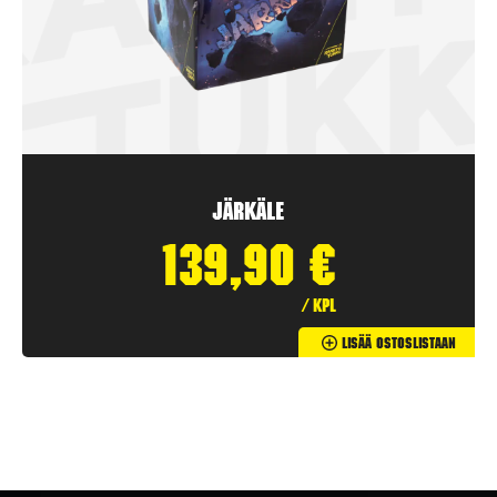
Järkäle
139,90
€
/ kpl
Lisää Ostoslistaan