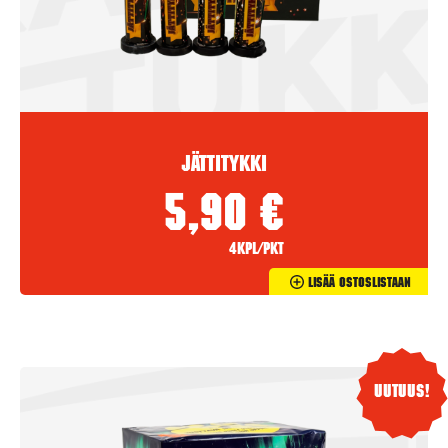
Jättitykki
5,90
€
4kpl/pkt
Lisää Ostoslistaan
Uutuus!