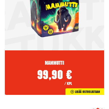
Mammutti
99,90
€
/ kpl
Lisää Ostoslistaan