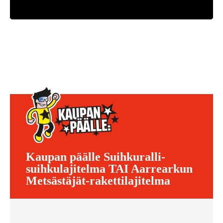
Kaupan päälle Suihkuralli-
suihkulajitelma TAI Aarrearkun
Metsästäjät-rakettilajitelma