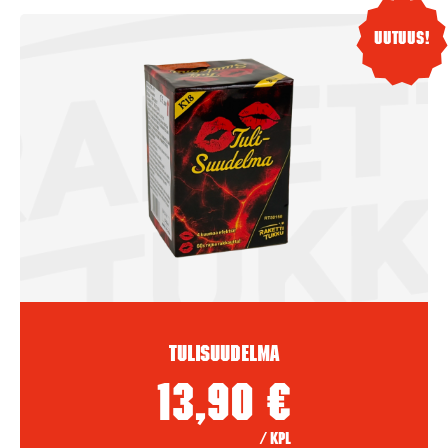
Uutuus!
Tulisuudelma
13,90
€
/ kpl