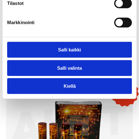
Tilastot
6PM
Markkinointi
9,90
€
/ kpl
Salli kaikki
Lisää Ostoslistaan
Salli valinta
Kiellä
Uutuus!