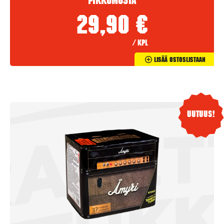
Pikkumusta
29,90
€
/ kpl
Lisää Ostoslistaan
Uutuus!