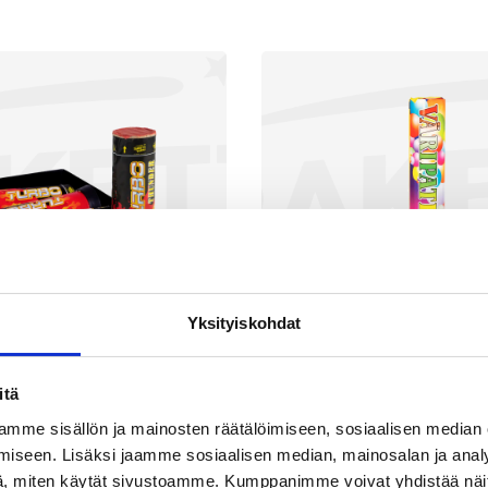
Yksityiskohdat
itä
urbo Thunder
Väripatruun
mme sisällön ja mainosten räätälöimiseen, sosiaalisen median
iseen. Lisäksi jaamme sosiaalisen median, mainosalan ja analy
1,90
€
5,90
, miten käytät sivustoamme. Kumppanimme voivat yhdistää näitä t