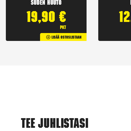
Suden huuto
19,90
€
1
pkt
Lisää Ostoslistaan
Tee juhlistasi