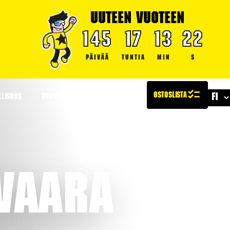
UUTEEN VUOTEEN
145
17
13
21
PÄIVÄÄ
TUNTIA
MIN
S
LLISUUS
TURVALLISUUS
ARTIKKELIT
avaara