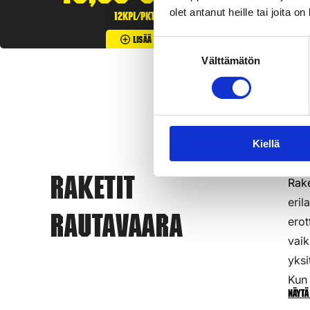
olet antanut heille tai joita o
12kpl/pkt
Lisää Ostoslistaan
Suostumuksen
Välttämätön
valinta
Kiellä
Rake
Raketit
eril
Rautavaara
erot
vaik
yksi
Kun 
Näytä