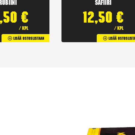
Rubiini
Safiiri
2,50
€
12,50
€
/ kpl
/ kpl
Lisää Ostoslistaan
Lisää Ostoslist