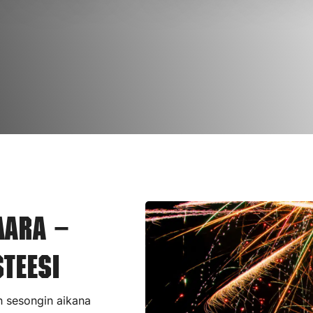
aara –
teesi
in sesongin aikana