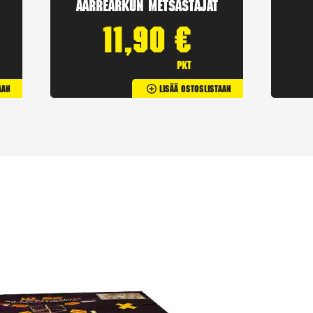
Aarrearkun Metsästäjät
11,90
€
pkt
aan
Lisää Ostoslistaan