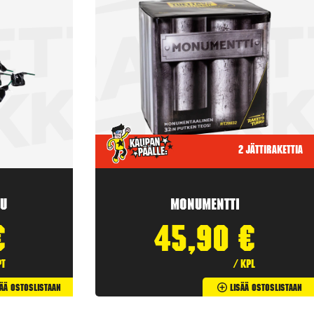
2 jättirakettia
u
Monumentti
€
45,90
€
pt
/ kpl
sää Ostoslistaan
Lisää Ostoslistaan