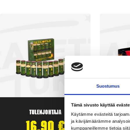
Suostumus
Tämä sivusto käyttää eväste
Tulenjohtaja
T
Käytämme evästeitä tarjoama
ja kävijämäärämme analysoim
16,90
€
kumppaneillemme tietoja siitä