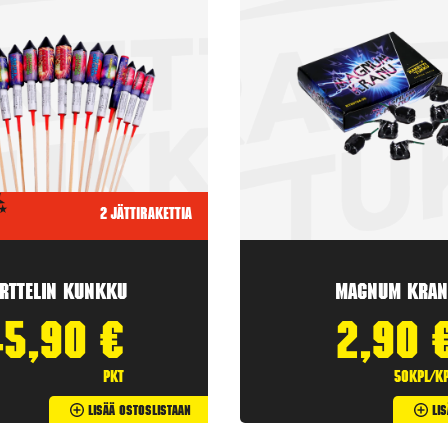
2 jättirakettia
rttelin kunkku
Magnum Kran
45,90
€
2,90
pkt
50kpl/k
Lisää Ostoslistaan
Li