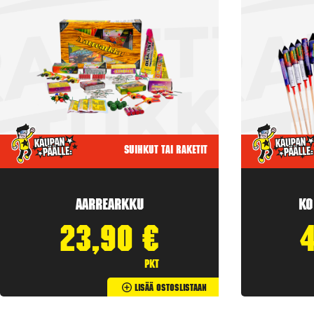
Suihkut tai raketit
Aarrearkku
Ko
23,90
€
pkt
Lisää Ostoslistaan