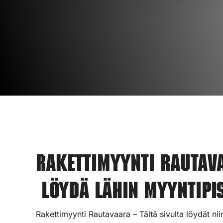
Rakettimyynti Rautav
Löydä lähin myyntipis
Rakettimyynti Rautavaara – Tältä sivulta löydät ni