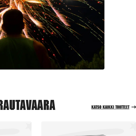
Rautavaara
Katso kaikki tuotteet