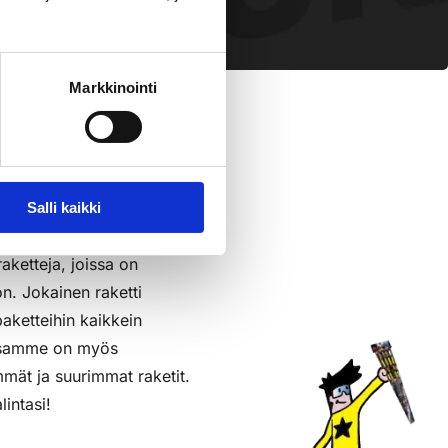
pl
sää Ostoslistaan
Markkinointi
Salli kaikki
raketteja, joissa on
on. Jokainen raketti
aketteihin kaikkein
assamme on myös
mmät ja suurimmat raketit.
lintasi!