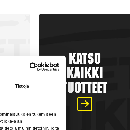
Katso
kaikki
tuotteet
Tietoja
a
 ominaisuuksien tukemiseen
tiikka-alan
€
ietoja muihin tietoihin, joita