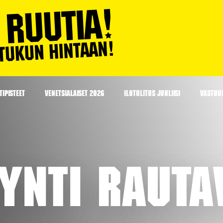
IPISTEET
VENETSIALAISET 2026
ILOTULITUS JUHLIISI
VASTUU
ynti Raut