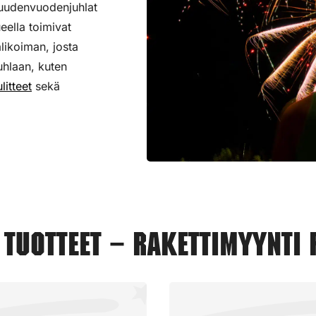
 uudenvuodenjuhlat
ueella toimivat
alikoiman,
josta
uhlaan, kuten
litteet
sekä
tuotteet – Rakettimyynti 