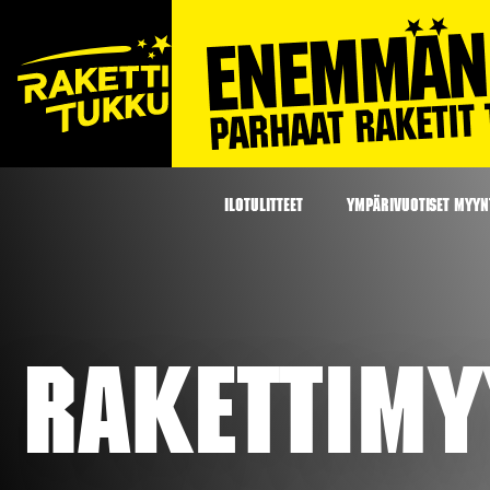
ILOTULITTEET
YMPÄRIVUOTISET MYYNT
Rakettimy