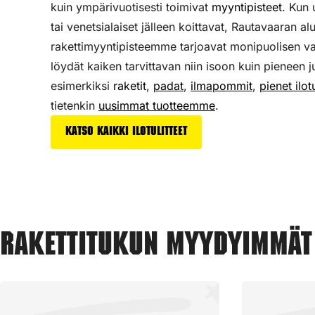
kuin ympärivuotisesti toimivat
myyntipisteet
. Kun
tai venetsialaiset jälleen koittavat, Rautavaaran al
rakettimyyntipisteemme tarjoavat monipuolisen v
löydät kaiken tarvittavan niin isoon kuin pieneen j
esimerkiksi
raketit
,
padat
,
ilmapommit
,
pienet ilotu
tietenkin
uusimmat tuotteemme
.
Katso kaikki ilotulitteet
Rakettitukun myydyimmät 