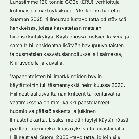
Lunastimme 120 tonnia CO2e (ERU) verifioituja
kotimaisia ilmastoyksiköitä.
Yksiköt on tuotettu
Suomen 2035 hiilineutraaliustavoitetta edistävissä
hankkeissa, joissa kasvatetaan metsien
hiilensidontakykyä. Käytännössä metsien kasvua ja
samalla hiilensidontaa lisätään havupuuvaltaisten
talousmetsien kasvatuslannoituksella Iisalmessa,
Kiuruvedellä ja Juvalla.
Vapaaehtoisten hiilimarkkinoiden hyviin
käytäntöihin tuli täsmennyksiä helmikuussa 2023.
Hiilineutraaliusväittämän kriteerit tarkentuivat ja
vaatimuksena on mm. kaikki päästölähteet
huomioiva päästölaskenta ja julkinen
ilmastotiekartta. Lisäksi meidän täytyi käytännössä
päättää, tuemmeko ilmastoyksiköitä lunastamalla
Hiilineutraali Suomi 2035 -tavoitetta, jolloin siis