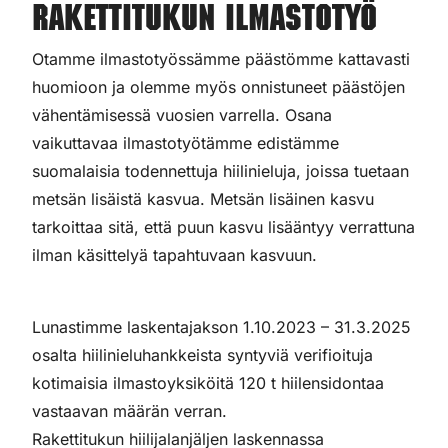
Rakettitukun ilmastotyö
Otamme ilmastotyössämme päästömme kattavasti
huomioon ja olemme myös onnistuneet päästöjen
vähentämisessä vuosien varrella. Osana
vaikuttavaa ilmastotyötämme edistämme
suomalaisia todennettuja hiilinieluja, joissa tuetaan
metsän lisäistä kasvua. Metsän lisäinen kasvu
tarkoittaa sitä, että puun kasvu lisääntyy verrattuna
ilman käsittelyä tapahtuvaan kasvuun.
Lunastimme laskentajakson 1.10.2023 – 31.3.2025
osalta hiilinieluhankkeista syntyviä verifioituja
kotimaisia ilmastoyksiköitä 120 t hiilensidontaa
vastaavan määrän verran.
Rakettitukun hiilijalanjäljen laskennassa