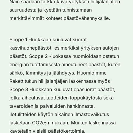
Näin saadaan tarkka kuva yrityksen hiilijalanjäljen
suuruudesta ja kyetään tunnistamaan
merkittävimmät kohteet päästövähennyksille.
Scope 1 -luokkaan kuuluvat suorat
kasvihuonepäästöt, esimerkiksi yrityksen autojen
päästöt. Scope 2 -luokassa huomioidaan ostetun
energian tuottamisesta aiheutuneet päästöt, kuten
sähkö, lämmitys ja jäähdytys. Huomioimme
Rakettitukun hiilijalanjäljen laskennassa myös
Scope 3 -luokkaan kuuluvat epäsuorat päästöt,
jotka aiheutuvat tuotteiden loppukäytöstä sekä
tavaroiden ja palveluiden hankinnasta.
Ilotulitteiden käytön aikainen ilmastovaikutus
lasketaan CO2e:n mukaan. Muuten laskennassa
käytetään yleisiä päästökertoimia.