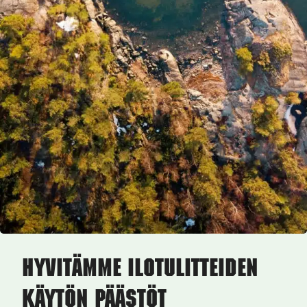
Hyvitämme ilotulitteiden
käytön päästöt