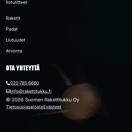
Ilotulitteet
Raketit
Padat
Uutuudet
Arvonta
OTA YHTEYTTÄ
020 785 6680
info@rakettitukku.fi
© 2026 Suomen Rakettitukku Oy
Tietosuojaseloste
Evästeet