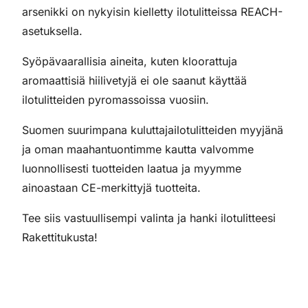
arsenikki on nykyisin kielletty ilotulitteissa REACH-
asetuksella.
Syöpävaarallisia aineita, kuten kloorattuja
aromaattisiä hiilivetyjä ei ole saanut käyttää
ilotulitteiden pyromassoissa vuosiin.
Suomen suurimpana kuluttajailotulitteiden myyjänä
ja oman maahantuontimme kautta valvomme
luonnollisesti tuotteiden laatua ja myymme
ainoastaan CE-merkittyjä tuotteita.
Tee siis vastuullisempi valinta ja hanki ilotulitteesi
Rakettitukusta!