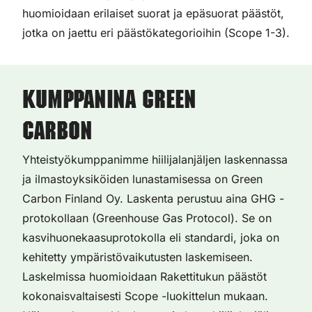
huomioidaan erilaiset suorat ja epäsuorat päästöt,
jotka on jaettu eri päästökategorioihin (Scope 1-3).
Kumppanina Green
Carbon
Yhteistyökumppanimme hiilijalanjäljen laskennassa
ja ilmastoyksiköiden lunastamisessa on Green
Carbon Finland Oy. Laskenta perustuu aina GHG -
protokollaan (Greenhouse Gas Protocol). Se on
kasvihuonekaasuprotokolla eli standardi, joka on
kehitetty ympäristövaikutusten laskemiseen.
Laskelmissa huomioidaan Rakettitukun päästöt
kokonaisvaltaisesti Scope -luokittelun mukaan.