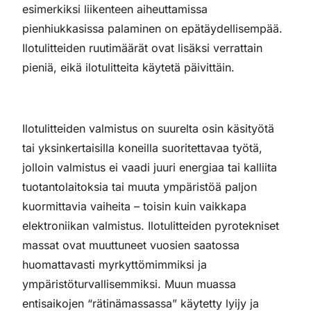
esimerkiksi liikenteen aiheuttamissa
pienhiukkasissa palaminen on epätäydellisempää.
Ilotulitteiden ruutimäärät ovat lisäksi verrattain
pieniä, eikä ilotulitteita käytetä päivittäin.
Ilotulitteiden valmistus on suurelta osin käsityötä
tai yksinkertaisilla koneilla suoritettavaa työtä,
jolloin valmistus ei vaadi juuri energiaa tai kalliita
tuotantolaitoksia tai muuta ympäristöä paljon
kuormittavia vaiheita – toisin kuin vaikkapa
elektroniikan valmistus. Ilotulitteiden pyrotekniset
massat ovat muuttuneet vuosien saatossa
huomattavasti myrkyttömimmiksi ja
ympäristöturvallisemmiksi. Muun muassa
entisaikojen “rätinämassassa” käytetty lyijy ja