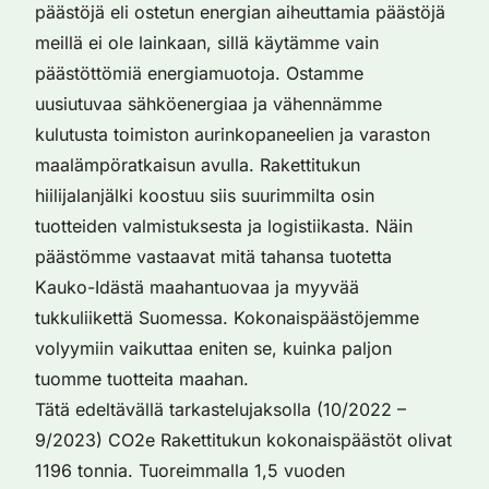
päästöjä eli ostetun energian aiheuttamia päästöjä
meillä ei ole lainkaan, sillä käytämme vain
päästöttömiä energiamuotoja. Ostamme
uusiutuvaa sähköenergiaa ja vähennämme
kulutusta toimiston aurinkopaneelien ja varaston
maalämpöratkaisun avulla. Rakettitukun
hiilijalanjälki koostuu siis suurimmilta osin
tuotteiden valmistuksesta ja logistiikasta. Näin
päästömme vastaavat mitä tahansa tuotetta
Kauko-Idästä maahantuovaa ja myyvää
tukkuliikettä Suomessa. Kokonaispäästöjemme
volyymiin vaikuttaa eniten se, kuinka paljon
tuomme tuotteita maahan.
Tätä edeltävällä tarkastelujaksolla (10/2022 –
9/2023) CO2e Rakettitukun kokonaispäästöt olivat
1196 tonnia. Tuoreimmalla 1,5 vuoden