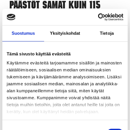
Päästöt samat kuin 115
henkilöllä vuodessa
Rakettitukun tuotteet valmistetaan Kiinassa ja
Suostumus
Yksityiskohdat
Tietoja
hiilijalanjäljen laskenta alkaa paikallisesta
tehtaasta. Päästölaskentamme on kehittynyt
Tämä sivusto käyttää evästeitä
vuosien varrella. Laskennan alkaessa
laskentatiedot alkoivat Kiinan lähtösatamasta,
Käytämme evästeitä tarjoamamme sisällön ja mainosten
räätälöimiseen, sosiaalisen median ominaisuuksien
mutta nyt olemme vieneet laskentaa huomattavasti
tukemiseen ja kävijämäärämme analysoimiseen. Lisäksi
pitemmälle ketjuun ja tarkentaneet sitä. Toivomme
jaamme sosiaalisen median, mainosalan ja analytiikka-
saavamme joidenkin asioiden osalta vieläkin
alan kumppaneillemme tietoja siitä, miten käytät
yksityiskohtaisemmin määritellyt päästökertoimet
sivustoamme. Kumppanimme voivat yhdistää näitä
käyttöön tulevaisuudessa. Joka tapauksessa
tietoja muihin tietoihin, joita olet antanut heille tai joita on
laskennassa on käytetty parhaita mahdollisia
kerätty, kun olet käyttänyt heidän palvelujaan.
kertoimia.
Suostumuksen