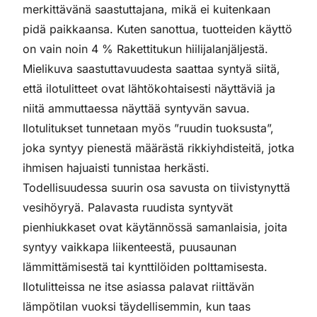
merkittävänä saastuttajana, mikä ei kuitenkaan
pidä paikkaansa. Kuten sanottua, tuotteiden käyttö
on vain noin
4 %
Rakettitukun hiilijalanjäljestä.
Mielikuva saastuttavuudesta saattaa syntyä siitä,
että ilotulitteet ovat lähtökohtaisesti näyttäviä ja
niitä ammuttaessa näyttää syntyvän savua.
Ilotulitukset tunnetaan myös ”ruudin tuoksusta”,
joka syntyy pienestä määrästä rikkiyhdisteitä, jotka
ihmisen hajuaisti tunnistaa herkästi.
Todellisuudessa suurin osa savusta on tiivistynyttä
vesihöyryä. Palavasta ruudista syntyvät
pienhiukkaset ovat käytännössä samanlaisia, joita
syntyy vaikkapa liikenteestä, puusaunan
lämmittämisestä tai kynttilöiden polttamisesta.
Ilotulitteissa ne itse asiassa palavat riittävän
lämpötilan vuoksi täydellisemmin, kun taas