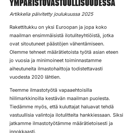
ympäristövastuullisuudessa
Artikkelia päivitetty joulukuussa 2025
Rakettitukku on yksi Euroopan ja jopa koko
maailman ensimmäisistä ilotuliteyhtiöistä, jotka
ovat sitoutuneet päästöjen vähentämiseen.
Olemme tehneet määrätietoista työtä asian eteen
jo vuosia ja minimoineet toiminnastamme
aiheutuneita ilmastohaittoja todistettavasti
vuodesta 2020 lähtien.
Teemme ilmastotyötä vapaaehtoisilla
hiilimarkkinoilla kestävän maailman puolesta.
Tiedämme myös, että kuluttajat haluavat tehdä
vastuullisia valintoja ilotulitteita hankkiessaan. Siksi
jatkamme ilmastotyötämme määrätietoisesti ja
innokkaasti.