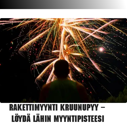
Rakettimyynti Kruunupyy –
Löydä lähin myyntipisteesi