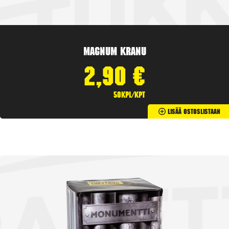
Magnum Kranu
2,90
€
50kpl/kpt
Lisää Ostoslistaan