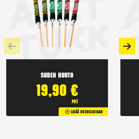
Suden huuto
19,90
€
pkt
Lisää Ostoslistaan