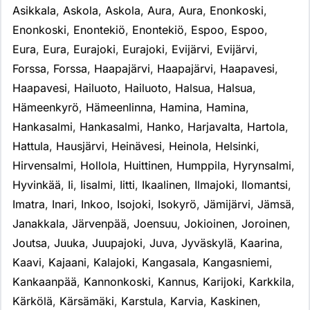
Asikkala
,
Askola
,
Askola
,
Aura
,
Aura
,
Enonkoski
,
Enonkoski
,
Enontekiö
,
Enontekiö
,
Espoo
,
Espoo
,
Eura
,
Eura
,
Eurajoki
,
Eurajoki
,
Evijärvi
,
Evijärvi
,
Forssa
,
Forssa
,
Haapajärvi
,
Haapajärvi
,
Haapavesi
,
Haapavesi
,
Hailuoto
,
Hailuoto
,
Halsua
,
Halsua
,
Hämeenkyrö
,
Hämeenlinna
,
Hamina
,
Hamina
,
Hankasalmi
,
Hankasalmi
,
Hanko
,
Harjavalta
,
Hartola
,
Hattula
,
Hausjärvi
,
Heinävesi
,
Heinola
,
Helsinki
,
Hirvensalmi
,
Hollola
,
Huittinen
,
Humppila
,
Hyrynsalmi
,
Hyvinkää
,
Ii
,
Iisalmi
,
Iitti
,
Ikaalinen
,
Ilmajoki
,
Ilomantsi
,
Imatra
,
Inari
,
Inkoo
,
Isojoki
,
Isokyrö
,
Jämijärvi
,
Jämsä
,
Janakkala
,
Järvenpää
,
Joensuu
,
Jokioinen
,
Joroinen
,
Joutsa
,
Juuka
,
Juupajoki
,
Juva
,
Jyväskylä
,
Kaarina
,
Kaavi
,
Kajaani
,
Kalajoki
,
Kangasala
,
Kangasniemi
,
Kankaanpää
,
Kannonkoski
,
Kannus
,
Karijoki
,
Karkkila
,
Kärkölä
,
Kärsämäki
,
Karstula
,
Karvia
,
Kaskinen
,