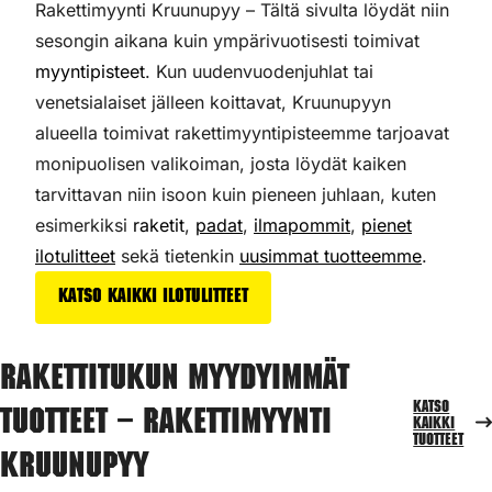
Rakettimyynti Kruunupyy – Tältä sivulta löydät niin
sesongin aikana kuin ympärivuotisesti toimivat
myyntipisteet
. Kun uudenvuodenjuhlat tai
venetsialaiset jälleen koittavat, Kruunupyyn
alueella toimivat rakettimyyntipisteemme tarjoavat
monipuolisen valikoiman,
josta löydät kaiken
tarvittavan niin isoon kuin pieneen juhlaan, kuten
esimerkiksi
raketit
,
padat
,
ilmapommit
,
pienet
ilotulitteet
sekä tietenkin
uusimmat tuotteemme
.
Katso kaikki ilotulitteet
Rakettitukun myydyimmät
Katso
tuotteet – Rakettimyynti
kaikki
tuotteet
Kruunupyy