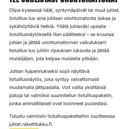
Tee juhlistasi unohtumattomat
Olipa kyseessä häät, syntymäpäivät tai muut juhlat,
ilotulitus tuo aina juhlaan unohtumatonta taikaa ja
sykähdyttäviä hetkiä. Yllätä juhlaväki upealla
ilotulitusnäytöksellä illan päätteeksi – se kruunaa
juhlan ja jättää unohtumattoman vaikutuksen!
Ilotulitus tuo juhliin ripauksen luksusta ja jättää
muistijäljen, jota kelpaa muistella pitkään.
Juhlan huipennukseksi sopii näyttävä
ilotulitusnäytös, joka syntyy vaivattomasti
muutamalla jättipadalla. Voit valita yksittäisiä
patoja tai valmiiksi suunnitellun ilotulituspaketin,
jonka ammattilaiset ovat koonneet puolestasi.
Tutustu valmiisiin ilotulituspaketteihin osoitteessa
juhlat.rakettitukku.fi.