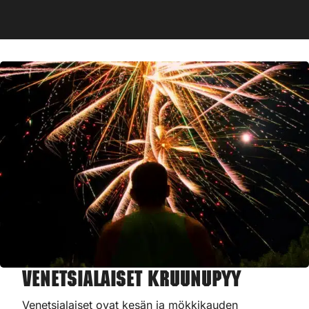
Venetsialaiset Kruunupyy
Venetsialaiset ovat kesän ja mökkikauden