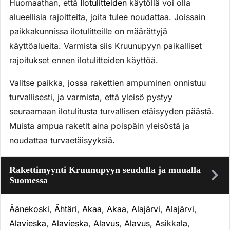
Huomaathan, että
Ilotulitteiden
käytöllä voi olla
alueellisia rajoitteita, joita tulee noudattaa. Joissain
paikkakunnissa ilotulitteille on määrättyjä
käyttöalueita. Varmista siis Kruunupyyn paikalliset
rajoitukset ennen ilotulitteiden käyttöä.
Valitse paikka, jossa rakettien ampuminen onnistuu
turvallisesti, ja varmista, että yleisö pystyy
seuraamaan ilotulitusta turvallisen etäisyyden päästä.
Muista ampua raketit aina poispäin yleisöstä ja
noudattaa turvaetäisyyksiä.
Rakettimyynti Kruunupyyn seudulla ja muualla
Suomessa
Äänekoski
,
Ähtäri
,
Akaa
,
Akaa
,
Alajärvi
,
Alajärvi
,
Alavieska
,
Alavieska
,
Alavus
,
Alavus
,
Asikkala
,