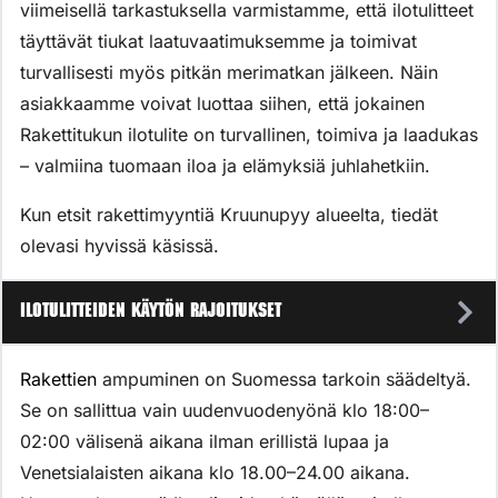
viimeisellä tarkastuksella varmistamme, että ilotulitteet
täyttävät tiukat laatuvaatimuksemme ja toimivat
turvallisesti myös pitkän merimatkan jälkeen. Näin
asiakkaamme voivat luottaa siihen, että jokainen
Rakettitukun ilotulite on turvallinen, toimiva ja laadukas
– valmiina tuomaan iloa ja elämyksiä juhlahetkiin.
Kun etsit rakettimyyntiä Kruunupyy alueelta, tiedät
olevasi hyvissä käsissä.
Ilotulitteiden käytön rajoitukset
Rakettien
ampuminen on Suomessa tarkoin säädeltyä.
Se on sallittua vain uudenvuodenyönä klo 18:00–
02:00 välisenä aikana ilman erillistä lupaa ja
Venetsialaisten aikana klo 18.00–24.00 aikana.