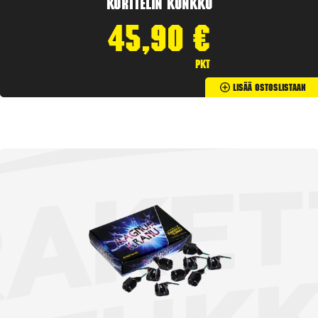
Korttelin kunkku
45,90
€
pkt
Lisää Ostoslistaan