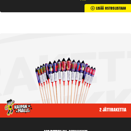
Lisää Ostoslistaan
2 jättirakettia