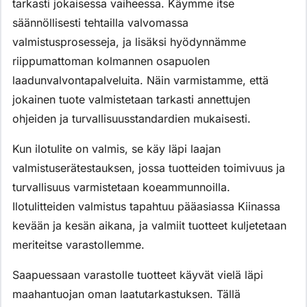
tarkasti jokaisessa vaiheessa. Käymme itse
säännöllisesti tehtailla valvomassa
valmistusprosesseja, ja lisäksi hyödynnämme
riippumattoman kolmannen osapuolen
laadunvalvontapalveluita. Näin varmistamme, että
jokainen tuote valmistetaan tarkasti annettujen
ohjeiden ja turvallisuusstandardien mukaisesti.
Kun ilotulite on valmis, se käy läpi laajan
valmistuserätestauksen, jossa tuotteiden toimivuus ja
turvallisuus varmistetaan koeammunnoilla.
Ilotulitteiden valmistus tapahtuu pääasiassa Kiinassa
kevään ja kesän aikana, ja valmiit tuotteet kuljetetaan
meriteitse varastollemme.
Saapuessaan varastolle tuotteet käyvät vielä läpi
maahantuojan oman laatutarkastuksen. Tällä