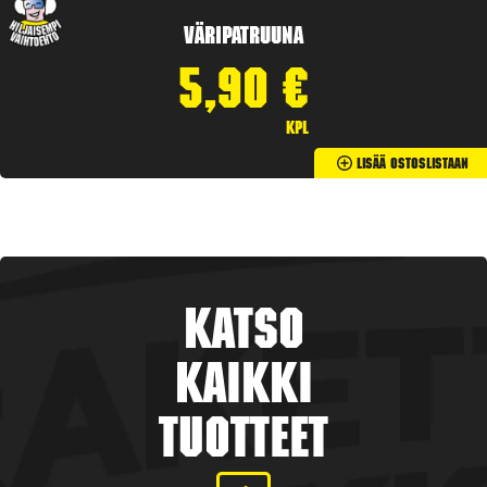
Väripatruuna
5,90
€
kpl
Lisää Ostoslistaan
Katso
kaikki
tuotteet