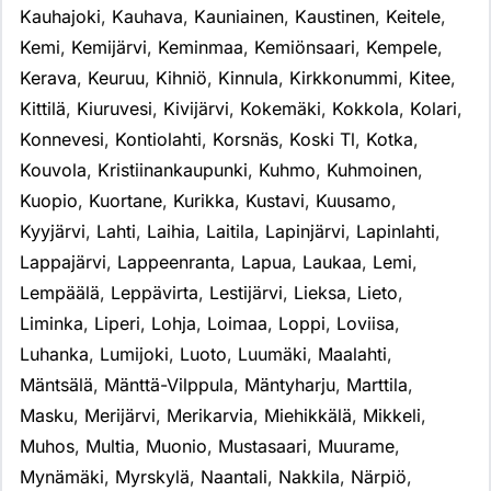
Kauhajoki
,
Kauhava
,
Kauniainen
,
Kaustinen
,
Keitele
,
Kemi
,
Kemijärvi
,
Keminmaa
,
Kemiönsaari
,
Kempele
,
Kerava
,
Keuruu
,
Kihniö
,
Kinnula
,
Kirkkonummi
,
Kitee
,
Kittilä
,
Kiuruvesi
,
Kivijärvi
,
Kokemäki
,
Kokkola
,
Kolari
,
Konnevesi
,
Kontiolahti
,
Korsnäs
,
Koski Tl
,
Kotka
,
Kouvola
,
Kristiinankaupunki
,
Kuhmo
,
Kuhmoinen
,
Kuopio
,
Kuortane
,
Kurikka
,
Kustavi
,
Kuusamo
,
Kyyjärvi
,
Lahti
,
Laihia
,
Laitila
,
Lapinjärvi
,
Lapinlahti
,
Lappajärvi
,
Lappeenranta
,
Lapua
,
Laukaa
,
Lemi
,
Lempäälä
,
Leppävirta
,
Lestijärvi
,
Lieksa
,
Lieto
,
Liminka
,
Liperi
,
Lohja
,
Loimaa
,
Loppi
,
Loviisa
,
Luhanka
,
Lumijoki
,
Luoto
,
Luumäki
,
Maalahti
,
Mäntsälä
,
Mänttä-Vilppula
,
Mäntyharju
,
Marttila
,
Masku
,
Merijärvi
,
Merikarvia
,
Miehikkälä
,
Mikkeli
,
Muhos
,
Multia
,
Muonio
,
Mustasaari
,
Muurame
,
Mynämäki
,
Myrskylä
,
Naantali
,
Nakkila
,
Närpiö
,