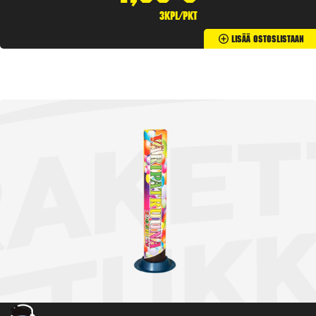
3kpl/pkt
Lisää Ostoslistaan