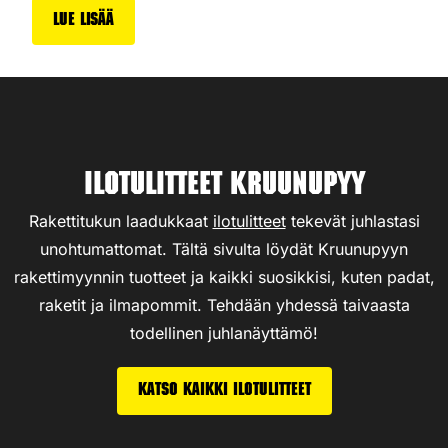
Lue lisää
Ilotulitteet Kruunupyy
Rakettitukun laadukkaat
ilotulitteet
tekevät juhlastasi
unohtumattomat. Tältä sivulta löydät Kruunupyyn
rakettimyynnin tuotteet ja kaikki suosikkisi, kuten padat,
raketit ja ilmapommit. Tehdään yhdessä taivaasta
todellinen juhlanäyttämö!
Katso kaikki ilotulitteet