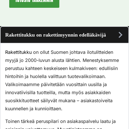
Tutustu tarkemmin
Rakettitukku on rakettimyynnin edelläkävijä
Rakettitukku
on ollut Suomen johtava ilotulitteiden
myyjä jo 2000-luvun alusta lähtien. Menestyksemme
perustuu kahteen keskeiseen kulmakiveen: edullisiin
hintoihin ja huolella valittuun tuotevalikoimaan.
Valikoimaamme päivitetään vuosittain uusilla ja
innovatiivisilla tuotteilla, mutta myös asiakkaiden
suosikkituotteet säilyvät mukana – asiakastoiveita
kuunnellen ja kunnioittaen.
Toinen tärkeä peruspilari on asiakaspalvelu laatu ja