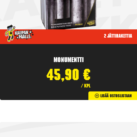
2 jättirakettia
Monumentti
45,90
€
/ kpl
Lisää Ostoslistaan