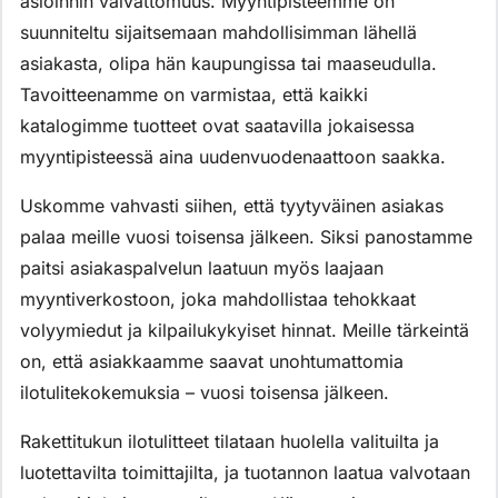
asioinnin vaivattomuus. Myyntipisteemme on
suunniteltu sijaitsemaan mahdollisimman lähellä
asiakasta, olipa hän kaupungissa tai maaseudulla.
Tavoitteenamme on varmistaa, että kaikki
katalogimme tuotteet ovat saatavilla jokaisessa
myyntipisteessä aina uudenvuodenaattoon saakka.
Uskomme vahvasti siihen, että tyytyväinen asiakas
palaa meille vuosi toisensa jälkeen. Siksi panostamme
paitsi asiakaspalvelun laatuun myös laajaan
myyntiverkostoon, joka mahdollistaa tehokkaat
volyymiedut ja kilpailukykyiset hinnat. Meille tärkeintä
on, että asiakkaamme saavat unohtumattomia
ilotulitekokemuksia – vuosi toisensa jälkeen.
Rakettitukun ilotulitteet tilataan huolella valituilta ja
luotettavilta toimittajilta, ja tuotannon laatua valvotaan