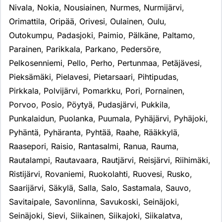
Nivala
,
Nokia
,
Nousiainen
,
Nurmes
,
Nurmijärvi
,
Orimattila
,
Oripää
,
Orivesi
,
Oulainen
,
Oulu
,
Outokumpu
,
Padasjoki
,
Paimio
,
Pälkäne
,
Paltamo
,
Parainen
,
Parikkala
,
Parkano
,
Pedersöre
,
Pelkosenniemi
,
Pello
,
Perho
,
Pertunmaa
,
Petäjävesi
,
Pieksämäki
,
Pielavesi
,
Pietarsaari
,
Pihtipudas
,
Pirkkala
,
Polvijärvi
,
Pomarkku
,
Pori
,
Pornainen
,
Porvoo
,
Posio
,
Pöytyä
,
Pudasjärvi
,
Pukkila
,
Punkalaidun
,
Puolanka
,
Puumala
,
Pyhäjärvi
,
Pyhäjoki
,
Pyhäntä
,
Pyhäranta
,
Pyhtää
,
Raahe
,
Rääkkylä
,
Raasepori
,
Raisio
,
Rantasalmi
,
Ranua
,
Rauma
,
Rautalampi
,
Rautavaara
,
Rautjärvi
,
Reisjärvi
,
Riihimäki
,
Ristijärvi
,
Rovaniemi
,
Ruokolahti
,
Ruovesi
,
Rusko
,
Saarijärvi
,
Säkylä
,
Salla
,
Salo
,
Sastamala
,
Sauvo
,
Savitaipale
,
Savonlinna
,
Savukoski
,
Seinäjoki
,
Seinäjoki
,
Sievi
,
Siikainen
,
Siikajoki
,
Siikalatva
,