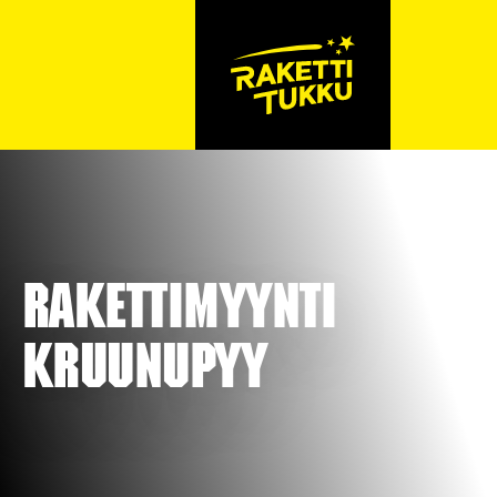
Rakettimyynti
Kruunupyy