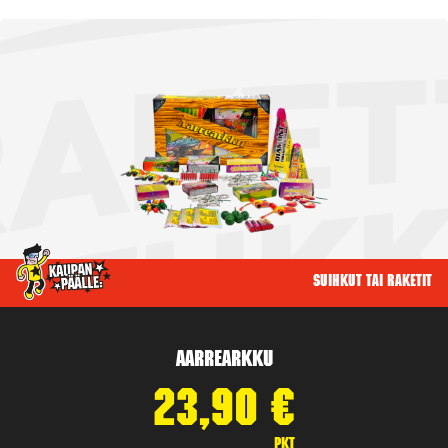
Suihkut tai raketit
Aarrearkku
23,90
€
pkt