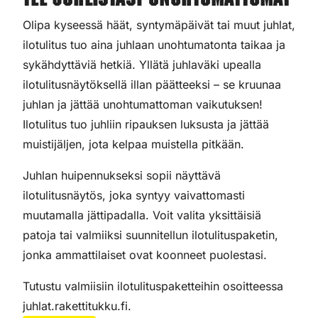
Tee juhlistasi unohtumattomat
Olipa kyseessä häät, syntymäpäivät tai muut juhlat,
ilotulitus tuo aina juhlaan unohtumatonta taikaa ja
sykähdyttäviä hetkiä. Yllätä juhlaväki upealla
ilotulitusnäytöksellä illan päätteeksi – se kruunaa
juhlan ja jättää unohtumattoman vaikutuksen!
Ilotulitus tuo juhliin ripauksen luksusta ja jättää
muistijäljen, jota kelpaa muistella pitkään.
Juhlan huipennukseksi sopii näyttävä
ilotulitusnäytös, joka syntyy vaivattomasti
muutamalla jättipadalla. Voit valita yksittäisiä
patoja tai valmiiksi suunnitellun ilotulituspaketin,
jonka ammattilaiset ovat koonneet puolestasi.
Tutustu valmiisiin ilotulituspaketteihin osoitteessa
juhlat.rakettitukku.fi.