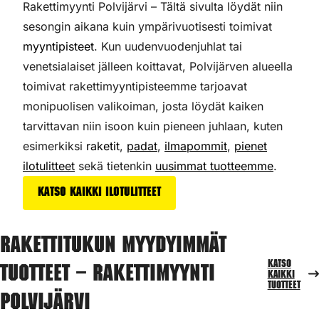
Rakettimyynti Polvijärvi – Tältä sivulta löydät niin
sesongin aikana kuin ympärivuotisesti toimivat
myyntipisteet
. Kun uudenvuodenjuhlat tai
venetsialaiset jälleen koittavat, Polvijärven alueella
toimivat rakettimyyntipisteemme tarjoavat
monipuolisen valikoiman,
josta löydät kaiken
tarvittavan niin isoon kuin pieneen juhlaan, kuten
esimerkiksi
raketit
,
padat
,
ilmapommit
,
pienet
ilotulitteet
sekä tietenkin
uusimmat tuotteemme
.
Katso kaikki ilotulitteet
Rakettitukun myydyimmät
Katso
tuotteet – Rakettimyynti
kaikki
tuotteet
Polvijärvi