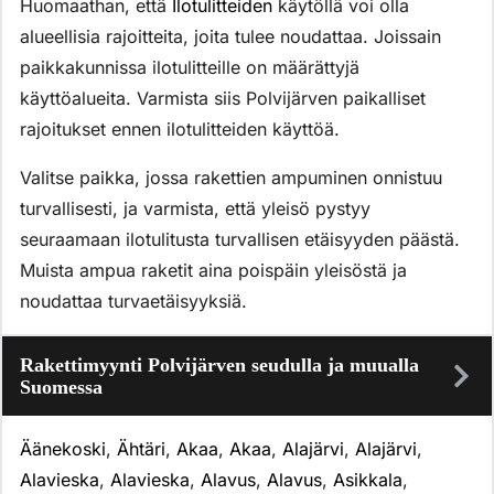
Huomaathan, että
Ilotulitteiden
käytöllä voi olla
alueellisia rajoitteita, joita tulee noudattaa. Joissain
paikkakunnissa ilotulitteille on määrättyjä
käyttöalueita. Varmista siis Polvijärven paikalliset
rajoitukset ennen ilotulitteiden käyttöä.
Valitse paikka, jossa rakettien ampuminen onnistuu
turvallisesti, ja varmista, että yleisö pystyy
seuraamaan ilotulitusta turvallisen etäisyyden päästä.
Muista ampua raketit aina poispäin yleisöstä ja
noudattaa turvaetäisyyksiä.
Rakettimyynti Polvijärven seudulla ja muualla
Suomessa
Äänekoski
,
Ähtäri
,
Akaa
,
Akaa
,
Alajärvi
,
Alajärvi
,
Alavieska
,
Alavieska
,
Alavus
,
Alavus
,
Asikkala
,