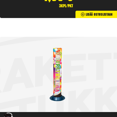
3kpl/pkt
Lisää Ostoslistaan