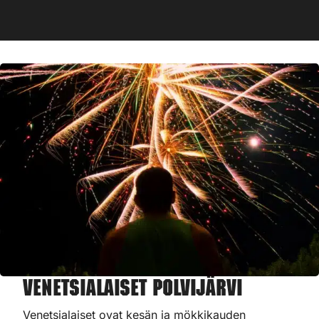
Venetsialaiset Polvijärvi
Venetsialaiset ovat kesän ja mökkikauden