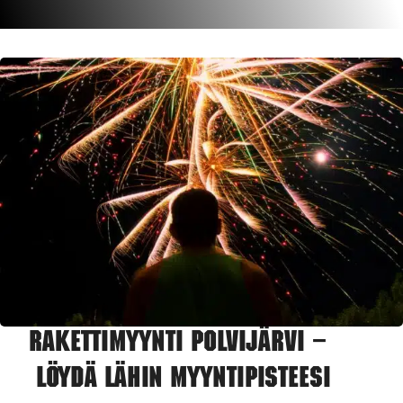
Rakettimyynti Polvijärvi –
Löydä lähin myyntipisteesi