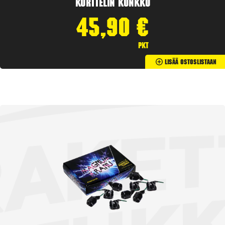
Korttelin kunkku
45,90
€
pkt
Lisää Ostoslistaan