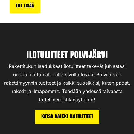
Lue lisää
Ilotulitteet Polvijärvi
Rakettitukun laadukkaat
ilotulitteet
tekevät juhlastasi
unohtumattomat. Tältä sivulta löydät Polvijärven
rakettimyynnin tuotteet ja kaikki suosikkisi, kuten padat,
raketit ja ilmapommit. Tehdään yhdessä taivaasta
todellinen juhlanäyttämö!
Katso kaikki ilotulitteet