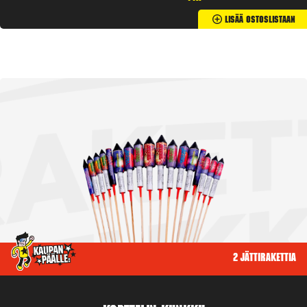
Lisää Ostoslistaan
2 jättirakettia