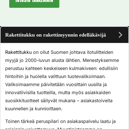
Tutustu tarkemmin
Rakettitukku on rakettimyynnin edelläkävijä
Rakettitukku
on ollut Suomen johtava ilotulitteiden
myyjä jo 2000-luvun alusta lähtien. Menestyksemme
perustuu kahteen keskeiseen kulmakiveen: edullisiin
hintoihin ja huolella valittuun tuotevalikoimaan.
Valikoimaamme päivitetään vuosittain uusilla ja
innovatiivisilla tuotteilla, mutta myös asiakkaiden
suosikkituotteet säilyvät mukana – asiakastoiveita
kuunnellen ja kunnioittaen.
Toinen tärkeä peruspilari on asiakaspalvelu laatu ja