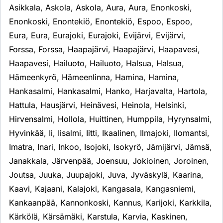
Asikkala
,
Askola
,
Askola
,
Aura
,
Aura
,
Enonkoski
,
Enonkoski
,
Enontekiö
,
Enontekiö
,
Espoo
,
Espoo
,
Eura
,
Eura
,
Eurajoki
,
Eurajoki
,
Evijärvi
,
Evijärvi
,
Forssa
,
Forssa
,
Haapajärvi
,
Haapajärvi
,
Haapavesi
,
Haapavesi
,
Hailuoto
,
Hailuoto
,
Halsua
,
Halsua
,
Hämeenkyrö
,
Hämeenlinna
,
Hamina
,
Hamina
,
Hankasalmi
,
Hankasalmi
,
Hanko
,
Harjavalta
,
Hartola
,
Hattula
,
Hausjärvi
,
Heinävesi
,
Heinola
,
Helsinki
,
Hirvensalmi
,
Hollola
,
Huittinen
,
Humppila
,
Hyrynsalmi
,
Hyvinkää
,
Ii
,
Iisalmi
,
Iitti
,
Ikaalinen
,
Ilmajoki
,
Ilomantsi
,
Imatra
,
Inari
,
Inkoo
,
Isojoki
,
Isokyrö
,
Jämijärvi
,
Jämsä
,
Janakkala
,
Järvenpää
,
Joensuu
,
Jokioinen
,
Joroinen
,
Joutsa
,
Juuka
,
Juupajoki
,
Juva
,
Jyväskylä
,
Kaarina
,
Kaavi
,
Kajaani
,
Kalajoki
,
Kangasala
,
Kangasniemi
,
Kankaanpää
,
Kannonkoski
,
Kannus
,
Karijoki
,
Karkkila
,
Kärkölä
,
Kärsämäki
,
Karstula
,
Karvia
,
Kaskinen
,