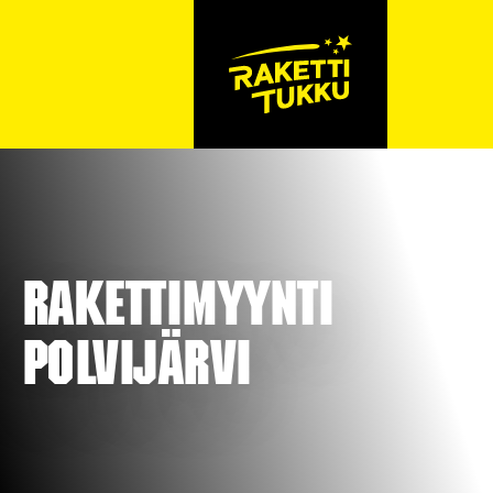
Rakettimyynti
Polvijärvi