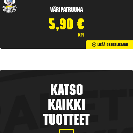
Väripatruuna
5,90
€
kpl
Lisää Ostoslistaan
Katso
kaikki
tuotteet