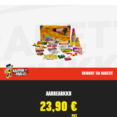
Suihkut tai raketit
Aarrearkku
23,90
€
pkt