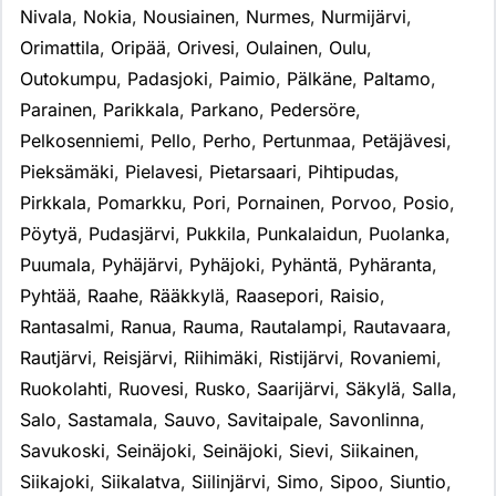
Nivala
,
Nokia
,
Nousiainen
,
Nurmes
,
Nurmijärvi
,
Orimattila
,
Oripää
,
Orivesi
,
Oulainen
,
Oulu
,
Outokumpu
,
Padasjoki
,
Paimio
,
Pälkäne
,
Paltamo
,
Parainen
,
Parikkala
,
Parkano
,
Pedersöre
,
Pelkosenniemi
,
Pello
,
Perho
,
Pertunmaa
,
Petäjävesi
,
Pieksämäki
,
Pielavesi
,
Pietarsaari
,
Pihtipudas
,
Pirkkala
,
Pomarkku
,
Pori
,
Pornainen
,
Porvoo
,
Posio
,
Pöytyä
,
Pudasjärvi
,
Pukkila
,
Punkalaidun
,
Puolanka
,
Puumala
,
Pyhäjärvi
,
Pyhäjoki
,
Pyhäntä
,
Pyhäranta
,
Pyhtää
,
Raahe
,
Rääkkylä
,
Raasepori
,
Raisio
,
Rantasalmi
,
Ranua
,
Rauma
,
Rautalampi
,
Rautavaara
,
Rautjärvi
,
Reisjärvi
,
Riihimäki
,
Ristijärvi
,
Rovaniemi
,
Ruokolahti
,
Ruovesi
,
Rusko
,
Saarijärvi
,
Säkylä
,
Salla
,
Salo
,
Sastamala
,
Sauvo
,
Savitaipale
,
Savonlinna
,
Savukoski
,
Seinäjoki
,
Seinäjoki
,
Sievi
,
Siikainen
,
Siikajoki
,
Siikalatva
,
Siilinjärvi
,
Simo
,
Sipoo
,
Siuntio
,