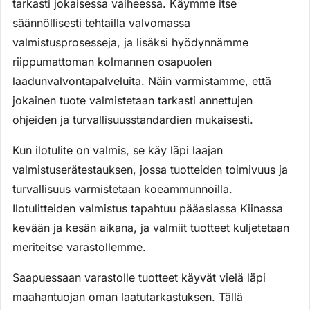
tarkasti jokaisessa vaiheessa. Käymme itse
säännöllisesti tehtailla valvomassa
valmistusprosesseja, ja lisäksi hyödynnämme
riippumattoman kolmannen osapuolen
laadunvalvontapalveluita. Näin varmistamme, että
jokainen tuote valmistetaan tarkasti annettujen
ohjeiden ja turvallisuusstandardien mukaisesti.
Kun ilotulite on valmis, se käy läpi laajan
valmistuserätestauksen, jossa tuotteiden toimivuus ja
turvallisuus varmistetaan koeammunnoilla.
Ilotulitteiden valmistus tapahtuu pääasiassa Kiinassa
kevään ja kesän aikana, ja valmiit tuotteet kuljetetaan
meriteitse varastollemme.
Saapuessaan varastolle tuotteet käyvät vielä läpi
maahantuojan oman laatutarkastuksen. Tällä