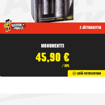
2 jättirakettia
Monumentti
45,90
€
/ kpl
Lisää Ostoslistaan