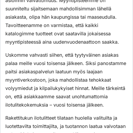
asioinnin vaivattomuus. Myyntipisteemme on
suunniteltu sijaitsemaan mahdollisimman lähellä
asiakasta, olipa hän kaupungissa tai maaseudulla.
Tavoitteenamme on varmistaa, että kaikki
katalogimme tuotteet ovat saatavilla jokaisessa
myyntipisteessä aina uudenvuodenaattoon saakka.
Uskomme vahvasti siihen, että tyytyväinen asiakas
palaa meille vuosi toisensa jälkeen. Siksi panostamme
paitsi asiakaspalvelun laatuun myös laajaan
myyntiverkostoon, joka mahdollistaa tehokkaat
volyymiedut ja kilpailukykyiset hinnat. Meille tärkeintä
on, että asiakkaamme saavat unohtumattomia
ilotulitekokemuksia – vuosi toisensa jälkeen.
Rakettitukun ilotulitteet tilataan huolella valituilta ja
luotettavilta toimittajilta, ja tuotannon laatua valvotaan