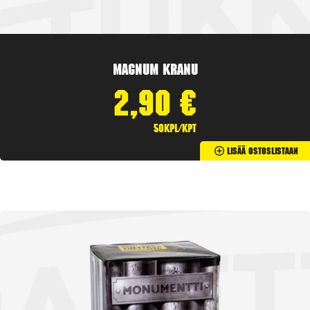
Magnum Kranu
2,90
€
50kpl/kpt
Lisää Ostoslistaan