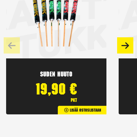
Suden huuto
19,90
€
pkt
Lisää Ostoslistaan