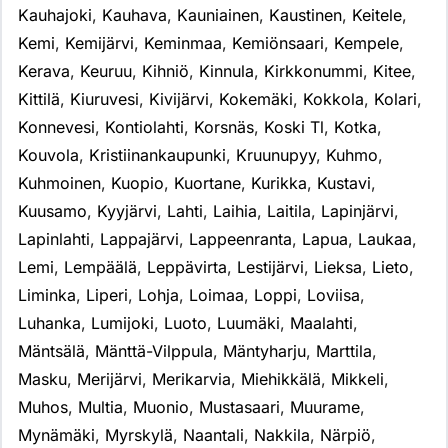
Kauhajoki
,
Kauhava
,
Kauniainen
,
Kaustinen
,
Keitele
,
Kemi
,
Kemijärvi
,
Keminmaa
,
Kemiönsaari
,
Kempele
,
Kerava
,
Keuruu
,
Kihniö
,
Kinnula
,
Kirkkonummi
,
Kitee
,
Kittilä
,
Kiuruvesi
,
Kivijärvi
,
Kokemäki
,
Kokkola
,
Kolari
,
Konnevesi
,
Kontiolahti
,
Korsnäs
,
Koski Tl
,
Kotka
,
Kouvola
,
Kristiinankaupunki
,
Kruunupyy
,
Kuhmo
,
Kuhmoinen
,
Kuopio
,
Kuortane
,
Kurikka
,
Kustavi
,
Kuusamo
,
Kyyjärvi
,
Lahti
,
Laihia
,
Laitila
,
Lapinjärvi
,
Lapinlahti
,
Lappajärvi
,
Lappeenranta
,
Lapua
,
Laukaa
,
Lemi
,
Lempäälä
,
Leppävirta
,
Lestijärvi
,
Lieksa
,
Lieto
,
Liminka
,
Liperi
,
Lohja
,
Loimaa
,
Loppi
,
Loviisa
,
Luhanka
,
Lumijoki
,
Luoto
,
Luumäki
,
Maalahti
,
Mäntsälä
,
Mänttä-Vilppula
,
Mäntyharju
,
Marttila
,
Masku
,
Merijärvi
,
Merikarvia
,
Miehikkälä
,
Mikkeli
,
Muhos
,
Multia
,
Muonio
,
Mustasaari
,
Muurame
,
Mynämäki
,
Myrskylä
,
Naantali
,
Nakkila
,
Närpiö
,