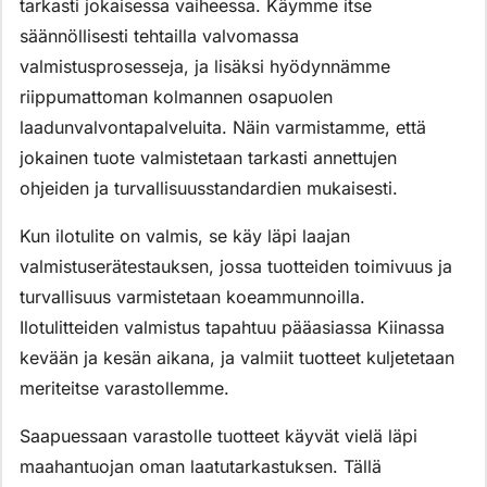
tarkasti jokaisessa vaiheessa. Käymme itse
säännöllisesti tehtailla valvomassa
valmistusprosesseja, ja lisäksi hyödynnämme
riippumattoman kolmannen osapuolen
laadunvalvontapalveluita. Näin varmistamme, että
jokainen tuote valmistetaan tarkasti annettujen
ohjeiden ja turvallisuusstandardien mukaisesti.
Kun ilotulite on valmis, se käy läpi laajan
valmistuserätestauksen, jossa tuotteiden toimivuus ja
turvallisuus varmistetaan koeammunnoilla.
Ilotulitteiden valmistus tapahtuu pääasiassa Kiinassa
kevään ja kesän aikana, ja valmiit tuotteet kuljetetaan
meriteitse varastollemme.
Saapuessaan varastolle tuotteet käyvät vielä läpi
maahantuojan oman laatutarkastuksen. Tällä