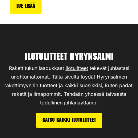
Lue lisää
Ilotulitteet Hyrynsalmi
Rakettitukun laadukkaat
ilotulitteet
tekevät juhlastasi
unohtumattomat. Tältä sivulta löydät Hyrynsalmen
rakettimyynnin tuotteet ja kaikki suosikkisi, kuten padat,
raketit ja ilmapommit. Tehdään yhdessä taivaasta
todellinen juhlanäyttämö!
Katso kaikki ilotulitteet