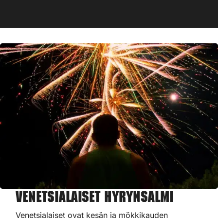
Venetsialaiset Hyrynsalmi
Venetsialaiset ovat kesän ja mökkikauden