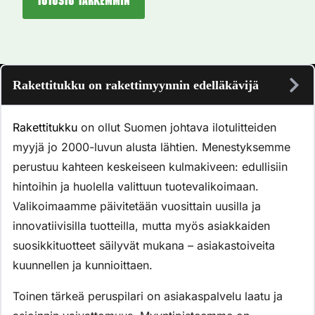
Tutustu tarkemmin
Rakettitukku on rakettimyynnin edelläkävijä
Rakettitukku
on ollut Suomen johtava ilotulitteiden
myyjä jo 2000-luvun alusta lähtien. Menestyksemme
perustuu kahteen keskeiseen kulmakiveen: edullisiin
hintoihin ja huolella valittuun tuotevalikoimaan.
Valikoimaamme päivitetään vuosittain uusilla ja
innovatiivisilla tuotteilla, mutta myös asiakkaiden
suosikkituotteet säilyvät mukana – asiakastoiveita
kuunnellen ja kunnioittaen.
Toinen tärkeä peruspilari on asiakaspalvelu laatu ja