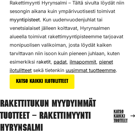
Rakettimyynti Hyrynsalmi – Tältä sivulta löydät niin
sesongin aikana kuin ympärivuotisesti toimivat
myyntipisteet
. Kun uudenvuodenjuhlat tai
venetsialaiset jälleen koittavat, Hyrynsalmen
alueella toimivat rakettimyyntipisteemme tarjoavat
monipuolisen valikoiman,
josta löydät kaiken
tarvittavan niin isoon kuin pieneen juhlaan, kuten
esimerkiksi
raketit
,
padat
,
ilmapommit
,
pienet
ilotulitteet
sekä tietenkin
uusimmat tuotteemme
.
Katso kaikki ilotulitteet
Rakettitukun myydyimmät
Katso
tuotteet – Rakettimyynti
kaikki
tuotteet
Hyrynsalmi