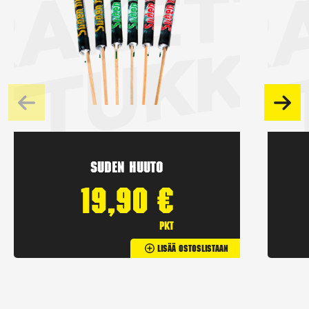
Suden huuto
19,90
€
pkt
Lisää Ostoslistaan