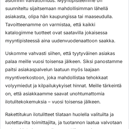
asioinnin vaivattomuus. Myyntipisteemme on
suunniteltu sijaitsemaan mahdollisimman lähellä
asiakasta, olipa hän kaupungissa tai maaseudulla.
Tavoitteenamme on varmistaa, että kaikki
katalogimme tuotteet ovat saatavilla jokaisessa
myyntipisteessä aina uudenvuodenaattoon saakka.
Uskomme vahvasti siihen, että tyytyväinen asiakas
palaa meille vuosi toisensa jälkeen. Siksi panostamme
paitsi asiakaspalvelun laatuun myös laajaan
myyntiverkostoon, joka mahdollistaa tehokkaat
volyymiedut ja kilpailukykyiset hinnat. Meille tärkeintä
on, että asiakkaamme saavat unohtumattomia
ilotulitekokemuksia – vuosi toisensa jälkeen.
Rakettitukun ilotulitteet tilataan huolella valituilta ja
luotettavilta toimittajilta, ja tuotannon laatua valvotaan