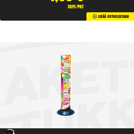
3kpl/pkt
Lisää Ostoslistaan