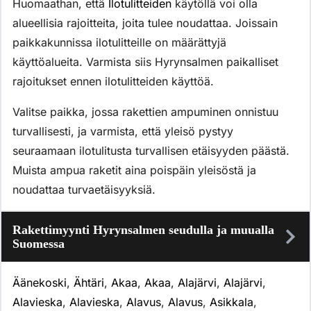
Huomaathan, että
Ilotulitteiden
käytöllä voi olla
alueellisia rajoitteita, joita tulee noudattaa. Joissain
paikkakunnissa ilotulitteille on määrättyjä
käyttöalueita. Varmista siis Hyrynsalmen paikalliset
rajoitukset ennen ilotulitteiden käyttöä.
Valitse paikka, jossa rakettien ampuminen onnistuu
turvallisesti, ja varmista, että yleisö pystyy
seuraamaan ilotulitusta turvallisen etäisyyden päästä.
Muista ampua raketit aina poispäin yleisöstä ja
noudattaa turvaetäisyyksiä.
Rakettimyynti Hyrynsalmen seudulla ja muualla
Suomessa
Äänekoski
,
Ähtäri
,
Akaa
,
Akaa
,
Alajärvi
,
Alajärvi
,
Alavieska
,
Alavieska
,
Alavus
,
Alavus
,
Asikkala
,