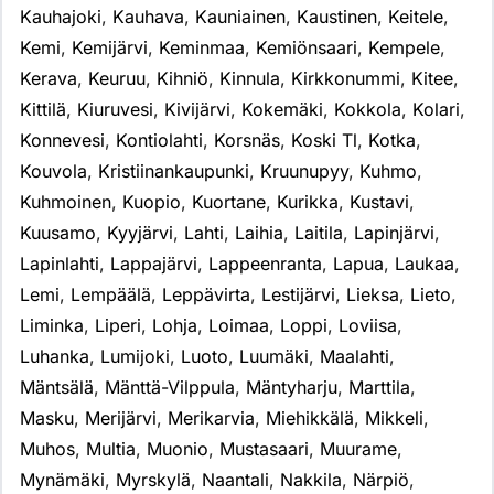
Kauhajoki
,
Kauhava
,
Kauniainen
,
Kaustinen
,
Keitele
,
Kemi
,
Kemijärvi
,
Keminmaa
,
Kemiönsaari
,
Kempele
,
Kerava
,
Keuruu
,
Kihniö
,
Kinnula
,
Kirkkonummi
,
Kitee
,
Kittilä
,
Kiuruvesi
,
Kivijärvi
,
Kokemäki
,
Kokkola
,
Kolari
,
Konnevesi
,
Kontiolahti
,
Korsnäs
,
Koski Tl
,
Kotka
,
Kouvola
,
Kristiinankaupunki
,
Kruunupyy
,
Kuhmo
,
Kuhmoinen
,
Kuopio
,
Kuortane
,
Kurikka
,
Kustavi
,
Kuusamo
,
Kyyjärvi
,
Lahti
,
Laihia
,
Laitila
,
Lapinjärvi
,
Lapinlahti
,
Lappajärvi
,
Lappeenranta
,
Lapua
,
Laukaa
,
Lemi
,
Lempäälä
,
Leppävirta
,
Lestijärvi
,
Lieksa
,
Lieto
,
Liminka
,
Liperi
,
Lohja
,
Loimaa
,
Loppi
,
Loviisa
,
Luhanka
,
Lumijoki
,
Luoto
,
Luumäki
,
Maalahti
,
Mäntsälä
,
Mänttä-Vilppula
,
Mäntyharju
,
Marttila
,
Masku
,
Merijärvi
,
Merikarvia
,
Miehikkälä
,
Mikkeli
,
Muhos
,
Multia
,
Muonio
,
Mustasaari
,
Muurame
,
Mynämäki
,
Myrskylä
,
Naantali
,
Nakkila
,
Närpiö
,