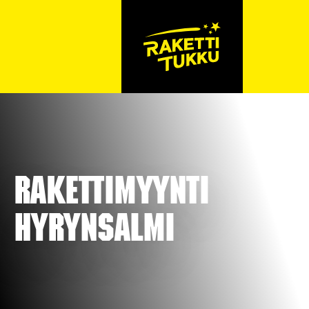
Rakettimyynti
Hyrynsalmi