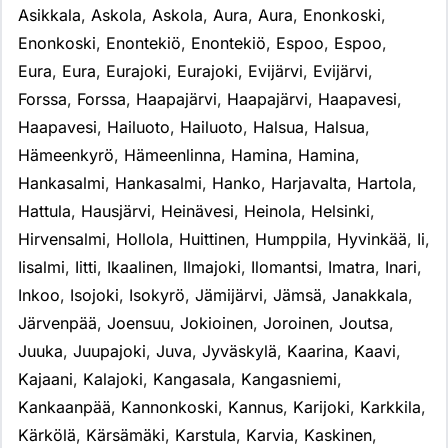
Asikkala
,
Askola
,
Askola
,
Aura
,
Aura
,
Enonkoski
,
Enonkoski
,
Enontekiö
,
Enontekiö
,
Espoo
,
Espoo
,
Eura
,
Eura
,
Eurajoki
,
Eurajoki
,
Evijärvi
,
Evijärvi
,
Forssa
,
Forssa
,
Haapajärvi
,
Haapajärvi
,
Haapavesi
,
Haapavesi
,
Hailuoto
,
Hailuoto
,
Halsua
,
Halsua
,
Hämeenkyrö
,
Hämeenlinna
,
Hamina
,
Hamina
,
Hankasalmi
,
Hankasalmi
,
Hanko
,
Harjavalta
,
Hartola
,
Hattula
,
Hausjärvi
,
Heinävesi
,
Heinola
,
Helsinki
,
Hirvensalmi
,
Hollola
,
Huittinen
,
Humppila
,
Hyvinkää
,
Ii
,
Iisalmi
,
Iitti
,
Ikaalinen
,
Ilmajoki
,
Ilomantsi
,
Imatra
,
Inari
,
Inkoo
,
Isojoki
,
Isokyrö
,
Jämijärvi
,
Jämsä
,
Janakkala
,
Järvenpää
,
Joensuu
,
Jokioinen
,
Joroinen
,
Joutsa
,
Juuka
,
Juupajoki
,
Juva
,
Jyväskylä
,
Kaarina
,
Kaavi
,
Kajaani
,
Kalajoki
,
Kangasala
,
Kangasniemi
,
Kankaanpää
,
Kannonkoski
,
Kannus
,
Karijoki
,
Karkkila
,
Kärkölä
,
Kärsämäki
,
Karstula
,
Karvia
,
Kaskinen
,