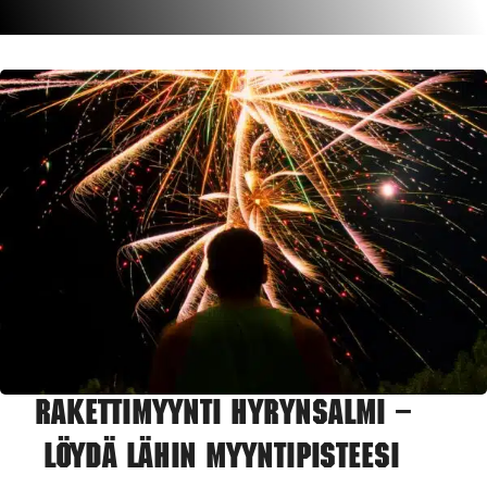
Rakettimyynti Hyrynsalmi –
Löydä lähin myyntipisteesi