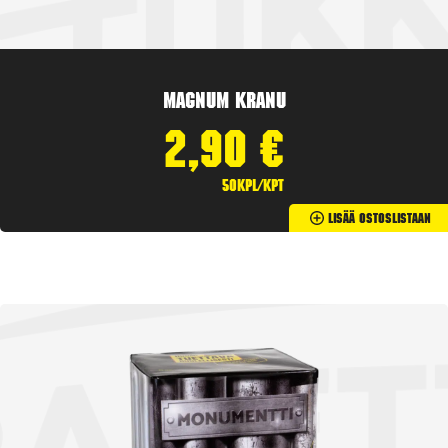
Magnum Kranu
2,90
€
50kpl/kpt
Lisää Ostoslistaan