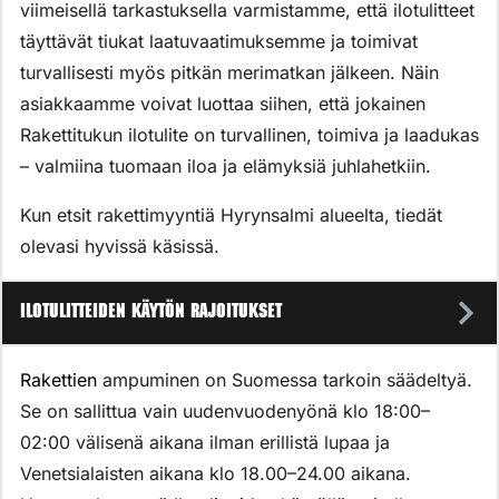
viimeisellä tarkastuksella varmistamme, että ilotulitteet
täyttävät tiukat laatuvaatimuksemme ja toimivat
turvallisesti myös pitkän merimatkan jälkeen. Näin
asiakkaamme voivat luottaa siihen, että jokainen
Rakettitukun ilotulite on turvallinen, toimiva ja laadukas
– valmiina tuomaan iloa ja elämyksiä juhlahetkiin.
Kun etsit rakettimyyntiä Hyrynsalmi alueelta, tiedät
olevasi hyvissä käsissä.
Ilotulitteiden käytön rajoitukset
Rakettien
ampuminen on Suomessa tarkoin säädeltyä.
Se on sallittua vain uudenvuodenyönä klo 18:00–
02:00 välisenä aikana ilman erillistä lupaa ja
Venetsialaisten aikana klo 18.00–24.00 aikana.