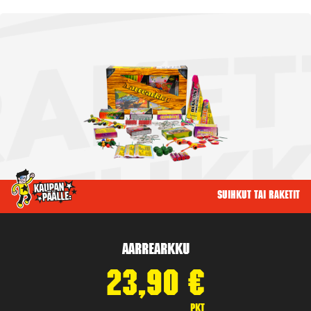
Suihkut tai raketit
Aarrearkku
23,90
€
pkt