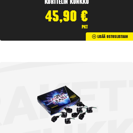
Korttelin kunkku
45,90
€
pkt
Lisää Ostoslistaan