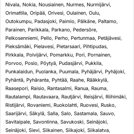
Nivala
,
Nokia
,
Nousiainen
,
Nurmes
,
Nurmijärvi
,
Orimattila
,
Oripää
,
Orivesi
,
Oulainen
,
Oulu
,
Outokumpu
,
Padasjoki
,
Paimio
,
Pälkäne
,
Paltamo
,
Parainen
,
Parikkala
,
Parkano
,
Pedersöre
,
Pelkosenniemi
,
Pello
,
Perho
,
Pertunmaa
,
Petäjävesi
,
Pieksämäki
,
Pielavesi
,
Pietarsaari
,
Pihtipudas
,
Pirkkala
,
Polvijärvi
,
Pomarkku
,
Pori
,
Pornainen
,
Porvoo
,
Posio
,
Pöytyä
,
Pudasjärvi
,
Pukkila
,
Punkalaidun
,
Puolanka
,
Puumala
,
Pyhäjärvi
,
Pyhäjoki
,
Pyhäntä
,
Pyhäranta
,
Pyhtää
,
Raahe
,
Rääkkylä
,
Raasepori
,
Raisio
,
Rantasalmi
,
Ranua
,
Rauma
,
Rautalampi
,
Rautavaara
,
Rautjärvi
,
Reisjärvi
,
Riihimäki
,
Ristijärvi
,
Rovaniemi
,
Ruokolahti
,
Ruovesi
,
Rusko
,
Saarijärvi
,
Säkylä
,
Salla
,
Salo
,
Sastamala
,
Sauvo
,
Savitaipale
,
Savonlinna
,
Savukoski
,
Seinäjoki
,
Seinäjoki
,
Sievi
,
Siikainen
,
Siikajoki
,
Siikalatva
,