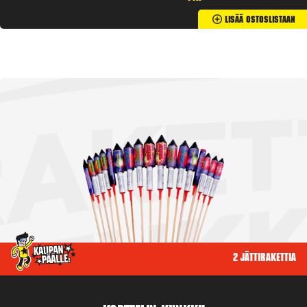
Lisää Ostoslistaan
2 jättirakettia