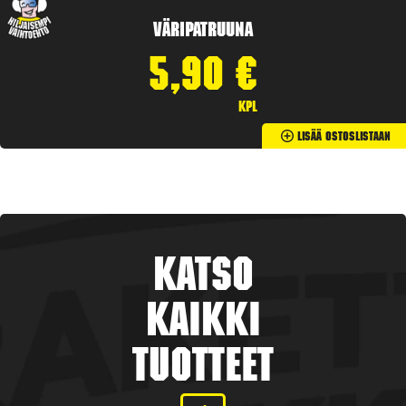
Väripatruuna
5,90
€
kpl
Lisää Ostoslistaan
Katso
kaikki
tuotteet