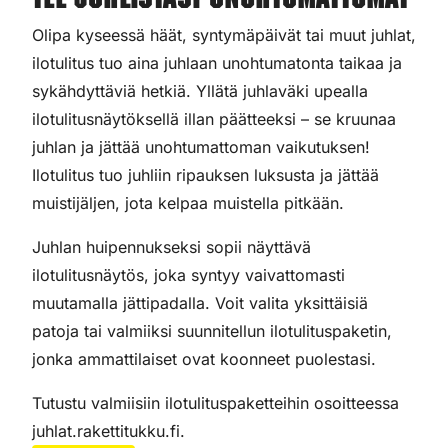
Tee juhlistasi unohtumattomat
Olipa kyseessä häät, syntymäpäivät tai muut juhlat,
ilotulitus tuo aina juhlaan unohtumatonta taikaa ja
sykähdyttäviä hetkiä. Yllätä juhlaväki upealla
ilotulitusnäytöksellä illan päätteeksi – se kruunaa
juhlan ja jättää unohtumattoman vaikutuksen!
Ilotulitus tuo juhliin ripauksen luksusta ja jättää
muistijäljen, jota kelpaa muistella pitkään.
Juhlan huipennukseksi sopii näyttävä
ilotulitusnäytös, joka syntyy vaivattomasti
muutamalla jättipadalla. Voit valita yksittäisiä
patoja tai valmiiksi suunnitellun ilotulituspaketin,
jonka ammattilaiset ovat koonneet puolestasi.
Tutustu valmiisiin ilotulituspaketteihin osoitteessa
juhlat.rakettitukku.fi.