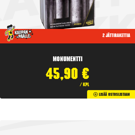
2 jättirakettia
Monumentti
45,90
€
/ kpl
Lisää Ostoslistaan