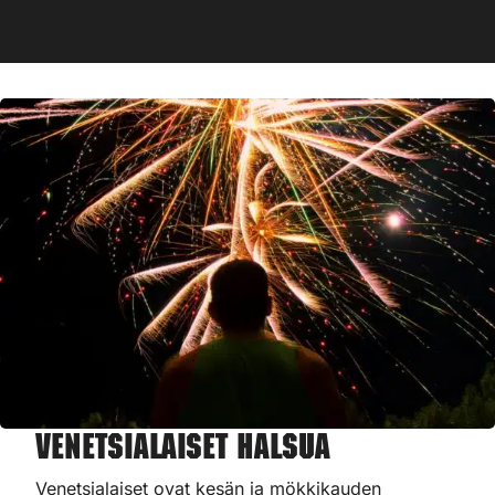
Venetsialaiset Halsua
Venetsialaiset ovat kesän ja mökkikauden