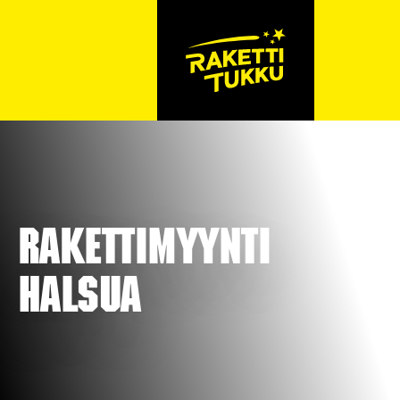
Rakettimyynti
Halsua