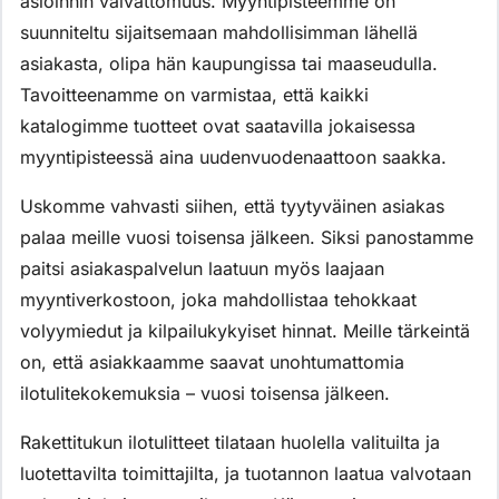
asioinnin vaivattomuus. Myyntipisteemme on
suunniteltu sijaitsemaan mahdollisimman lähellä
asiakasta, olipa hän kaupungissa tai maaseudulla.
Tavoitteenamme on varmistaa, että kaikki
katalogimme tuotteet ovat saatavilla jokaisessa
myyntipisteessä aina uudenvuodenaattoon saakka.
Uskomme vahvasti siihen, että tyytyväinen asiakas
palaa meille vuosi toisensa jälkeen. Siksi panostamme
paitsi asiakaspalvelun laatuun myös laajaan
myyntiverkostoon, joka mahdollistaa tehokkaat
volyymiedut ja kilpailukykyiset hinnat. Meille tärkeintä
on, että asiakkaamme saavat unohtumattomia
ilotulitekokemuksia – vuosi toisensa jälkeen.
Rakettitukun ilotulitteet tilataan huolella valituilta ja
luotettavilta toimittajilta, ja tuotannon laatua valvotaan