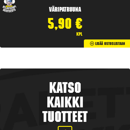
Väripatruuna
5,90
€
kpl
Lisää Ostoslistaan
Katso
kaikki
tuotteet