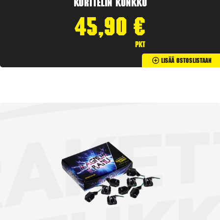
Korttelin kunkku
45,90
€
pkt
Lisää Ostoslistaan