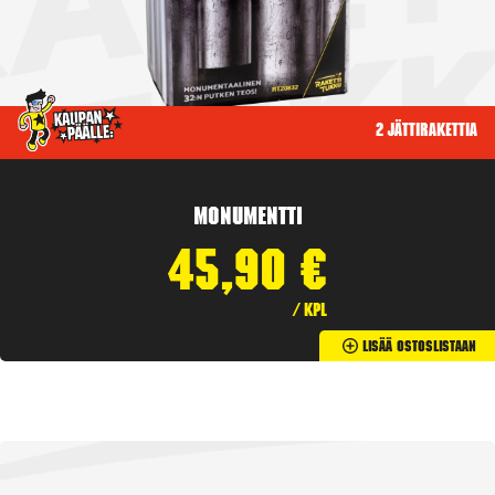
2 jättirakettia
Monumentti
45,90
€
/ kpl
Lisää Ostoslistaan