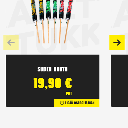
Suden huuto
19,90
€
pkt
Lisää Ostoslistaan