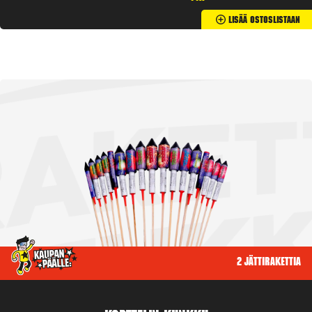
Lisää Ostoslistaan
2 jättirakettia