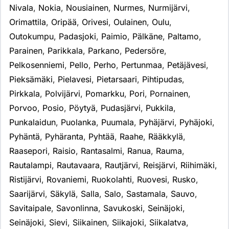
Nivala
,
Nokia
,
Nousiainen
,
Nurmes
,
Nurmijärvi
,
Orimattila
,
Oripää
,
Orivesi
,
Oulainen
,
Oulu
,
Outokumpu
,
Padasjoki
,
Paimio
,
Pälkäne
,
Paltamo
,
Parainen
,
Parikkala
,
Parkano
,
Pedersöre
,
Pelkosenniemi
,
Pello
,
Perho
,
Pertunmaa
,
Petäjävesi
,
Pieksämäki
,
Pielavesi
,
Pietarsaari
,
Pihtipudas
,
Pirkkala
,
Polvijärvi
,
Pomarkku
,
Pori
,
Pornainen
,
Porvoo
,
Posio
,
Pöytyä
,
Pudasjärvi
,
Pukkila
,
Punkalaidun
,
Puolanka
,
Puumala
,
Pyhäjärvi
,
Pyhäjoki
,
Pyhäntä
,
Pyhäranta
,
Pyhtää
,
Raahe
,
Rääkkylä
,
Raasepori
,
Raisio
,
Rantasalmi
,
Ranua
,
Rauma
,
Rautalampi
,
Rautavaara
,
Rautjärvi
,
Reisjärvi
,
Riihimäki
,
Ristijärvi
,
Rovaniemi
,
Ruokolahti
,
Ruovesi
,
Rusko
,
Saarijärvi
,
Säkylä
,
Salla
,
Salo
,
Sastamala
,
Sauvo
,
Savitaipale
,
Savonlinna
,
Savukoski
,
Seinäjoki
,
Seinäjoki
,
Sievi
,
Siikainen
,
Siikajoki
,
Siikalatva
,