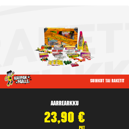
Suihkut tai raketit
Aarrearkku
23,90
€
pkt