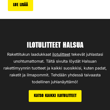
Lue lisää
Ilotulitteet Halsua
Rakettitukun laadukkaat
ilotulitteet
tekevät juhlastasi
unohtumattomat. Tältä sivulta löydät Halsuan
rakettimyynnin tuotteet ja kaikki suosikkisi, kuten padat,
raketit ja ilmapommit. Tehdään yhdessä taivaasta
todellinen juhlanäyttämö!
Katso kaikki ilotulitteet