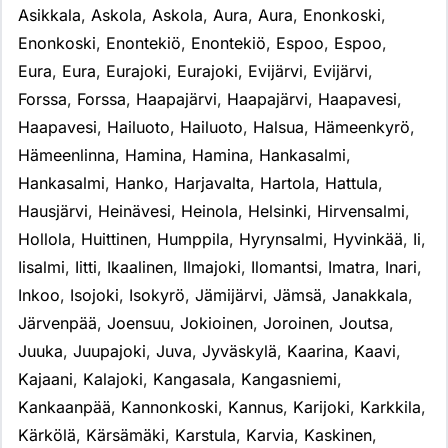
Asikkala
,
Askola
,
Askola
,
Aura
,
Aura
,
Enonkoski
,
Enonkoski
,
Enontekiö
,
Enontekiö
,
Espoo
,
Espoo
,
Eura
,
Eura
,
Eurajoki
,
Eurajoki
,
Evijärvi
,
Evijärvi
,
Forssa
,
Forssa
,
Haapajärvi
,
Haapajärvi
,
Haapavesi
,
Haapavesi
,
Hailuoto
,
Hailuoto
,
Halsua
,
Hämeenkyrö
,
Hämeenlinna
,
Hamina
,
Hamina
,
Hankasalmi
,
Hankasalmi
,
Hanko
,
Harjavalta
,
Hartola
,
Hattula
,
Hausjärvi
,
Heinävesi
,
Heinola
,
Helsinki
,
Hirvensalmi
,
Hollola
,
Huittinen
,
Humppila
,
Hyrynsalmi
,
Hyvinkää
,
Ii
,
Iisalmi
,
Iitti
,
Ikaalinen
,
Ilmajoki
,
Ilomantsi
,
Imatra
,
Inari
,
Inkoo
,
Isojoki
,
Isokyrö
,
Jämijärvi
,
Jämsä
,
Janakkala
,
Järvenpää
,
Joensuu
,
Jokioinen
,
Joroinen
,
Joutsa
,
Juuka
,
Juupajoki
,
Juva
,
Jyväskylä
,
Kaarina
,
Kaavi
,
Kajaani
,
Kalajoki
,
Kangasala
,
Kangasniemi
,
Kankaanpää
,
Kannonkoski
,
Kannus
,
Karijoki
,
Karkkila
,
Kärkölä
,
Kärsämäki
,
Karstula
,
Karvia
,
Kaskinen
,