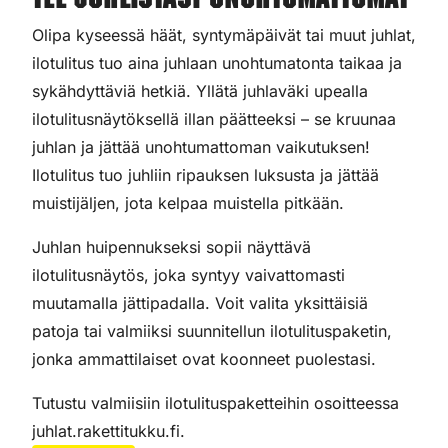
Tee juhlistasi unohtumattomat
Olipa kyseessä häät, syntymäpäivät tai muut juhlat,
ilotulitus tuo aina juhlaan unohtumatonta taikaa ja
sykähdyttäviä hetkiä. Yllätä juhlaväki upealla
ilotulitusnäytöksellä illan päätteeksi – se kruunaa
juhlan ja jättää unohtumattoman vaikutuksen!
Ilotulitus tuo juhliin ripauksen luksusta ja jättää
muistijäljen, jota kelpaa muistella pitkään.
Juhlan huipennukseksi sopii näyttävä
ilotulitusnäytös, joka syntyy vaivattomasti
muutamalla jättipadalla. Voit valita yksittäisiä
patoja tai valmiiksi suunnitellun ilotulituspaketin,
jonka ammattilaiset ovat koonneet puolestasi.
Tutustu valmiisiin ilotulituspaketteihin osoitteessa
juhlat.rakettitukku.fi.