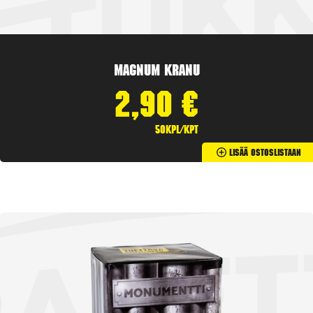
Magnum Kranu
2,90
€
50kpl/kpt
Lisää Ostoslistaan