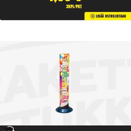
3kpl/pkt
Lisää Ostoslistaan