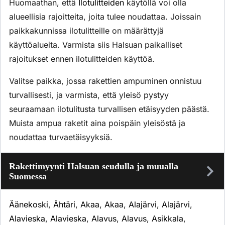
Huomaathan, että
Ilotulitteiden
käytöllä voi olla
alueellisia rajoitteita, joita tulee noudattaa. Joissain
paikkakunnissa ilotulitteille on määrättyjä
käyttöalueita. Varmista siis Halsuan paikalliset
rajoitukset ennen ilotulitteiden käyttöä.
Valitse paikka, jossa rakettien ampuminen onnistuu
turvallisesti, ja varmista, että yleisö pystyy
seuraamaan ilotulitusta turvallisen etäisyyden päästä.
Muista ampua raketit aina poispäin yleisöstä ja
noudattaa turvaetäisyyksiä.
Rakettimyynti Halsuan seudulla ja muualla
Suomessa
Äänekoski
,
Ähtäri
,
Akaa
,
Akaa
,
Alajärvi
,
Alajärvi
,
Alavieska
,
Alavieska
,
Alavus
,
Alavus
,
Asikkala
,