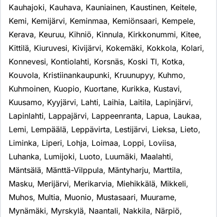
Kauhajoki
,
Kauhava
,
Kauniainen
,
Kaustinen
,
Keitele
,
Kemi
,
Kemijärvi
,
Keminmaa
,
Kemiönsaari
,
Kempele
,
Kerava
,
Keuruu
,
Kihniö
,
Kinnula
,
Kirkkonummi
,
Kitee
,
Kittilä
,
Kiuruvesi
,
Kivijärvi
,
Kokemäki
,
Kokkola
,
Kolari
,
Konnevesi
,
Kontiolahti
,
Korsnäs
,
Koski Tl
,
Kotka
,
Kouvola
,
Kristiinankaupunki
,
Kruunupyy
,
Kuhmo
,
Kuhmoinen
,
Kuopio
,
Kuortane
,
Kurikka
,
Kustavi
,
Kuusamo
,
Kyyjärvi
,
Lahti
,
Laihia
,
Laitila
,
Lapinjärvi
,
Lapinlahti
,
Lappajärvi
,
Lappeenranta
,
Lapua
,
Laukaa
,
Lemi
,
Lempäälä
,
Leppävirta
,
Lestijärvi
,
Lieksa
,
Lieto
,
Liminka
,
Liperi
,
Lohja
,
Loimaa
,
Loppi
,
Loviisa
,
Luhanka
,
Lumijoki
,
Luoto
,
Luumäki
,
Maalahti
,
Mäntsälä
,
Mänttä-Vilppula
,
Mäntyharju
,
Marttila
,
Masku
,
Merijärvi
,
Merikarvia
,
Miehikkälä
,
Mikkeli
,
Muhos
,
Multia
,
Muonio
,
Mustasaari
,
Muurame
,
Mynämäki
,
Myrskylä
,
Naantali
,
Nakkila
,
Närpiö
,