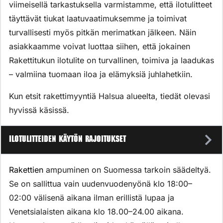
viimeisellä tarkastuksella varmistamme, että ilotulitteet
täyttävät tiukat laatuvaatimuksemme ja toimivat
turvallisesti myös pitkän merimatkan jälkeen. Näin
asiakkaamme voivat luottaa siihen, että jokainen
Rakettitukun ilotulite on turvallinen, toimiva ja laadukas
– valmiina tuomaan iloa ja elämyksiä juhlahetkiin.
Kun etsit rakettimyyntiä Halsua alueelta, tiedät olevasi
hyvissä käsissä.
Ilotulitteiden käytön rajoitukset
Rakettien
ampuminen on Suomessa tarkoin säädeltyä.
Se on sallittua vain uudenvuodenyönä klo 18:00–
02:00 välisenä aikana ilman erillistä lupaa ja
Venetsialaisten aikana klo 18.00–24.00 aikana.