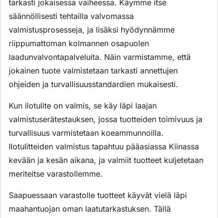
tarkasti jokaisessa vaiheessa. Käymme itse
säännöllisesti tehtailla valvomassa
valmistusprosesseja, ja lisäksi hyödynnämme
riippumattoman kolmannen osapuolen
laadunvalvontapalveluita. Näin varmistamme, että
jokainen tuote valmistetaan tarkasti annettujen
ohjeiden ja turvallisuusstandardien mukaisesti.
Kun ilotulite on valmis, se käy läpi laajan
valmistuserätestauksen, jossa tuotteiden toimivuus ja
turvallisuus varmistetaan koeammunnoilla.
Ilotulitteiden valmistus tapahtuu pääasiassa Kiinassa
kevään ja kesän aikana, ja valmiit tuotteet kuljetetaan
meriteitse varastollemme.
Saapuessaan varastolle tuotteet käyvät vielä läpi
maahantuojan oman laatutarkastuksen. Tällä