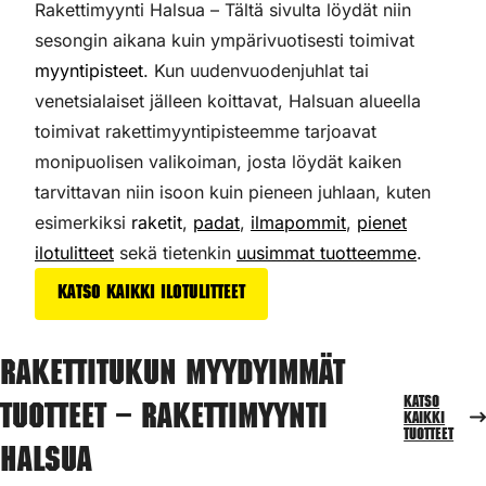
Rakettimyynti Halsua – Tältä sivulta löydät niin
sesongin aikana kuin ympärivuotisesti toimivat
myyntipisteet
. Kun uudenvuodenjuhlat tai
venetsialaiset jälleen koittavat, Halsuan alueella
toimivat rakettimyyntipisteemme tarjoavat
monipuolisen valikoiman,
josta löydät kaiken
tarvittavan niin isoon kuin pieneen juhlaan, kuten
esimerkiksi
raketit
,
padat
,
ilmapommit
,
pienet
ilotulitteet
sekä tietenkin
uusimmat tuotteemme
.
Katso kaikki ilotulitteet
Rakettitukun myydyimmät
Katso
tuotteet – Rakettimyynti
kaikki
tuotteet
Halsua