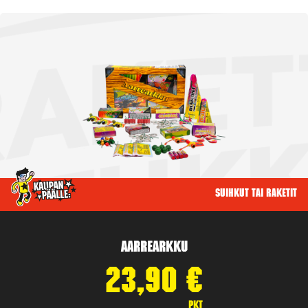
Suihkut tai raketit
Aarrearkku
23,90
€
pkt