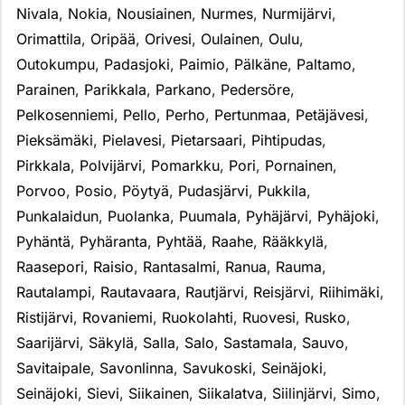
Nivala
,
Nokia
,
Nousiainen
,
Nurmes
,
Nurmijärvi
,
Orimattila
,
Oripää
,
Orivesi
,
Oulainen
,
Oulu
,
Outokumpu
,
Padasjoki
,
Paimio
,
Pälkäne
,
Paltamo
,
Parainen
,
Parikkala
,
Parkano
,
Pedersöre
,
Pelkosenniemi
,
Pello
,
Perho
,
Pertunmaa
,
Petäjävesi
,
Pieksämäki
,
Pielavesi
,
Pietarsaari
,
Pihtipudas
,
Pirkkala
,
Polvijärvi
,
Pomarkku
,
Pori
,
Pornainen
,
Porvoo
,
Posio
,
Pöytyä
,
Pudasjärvi
,
Pukkila
,
Punkalaidun
,
Puolanka
,
Puumala
,
Pyhäjärvi
,
Pyhäjoki
,
Pyhäntä
,
Pyhäranta
,
Pyhtää
,
Raahe
,
Rääkkylä
,
Raasepori
,
Raisio
,
Rantasalmi
,
Ranua
,
Rauma
,
Rautalampi
,
Rautavaara
,
Rautjärvi
,
Reisjärvi
,
Riihimäki
,
Ristijärvi
,
Rovaniemi
,
Ruokolahti
,
Ruovesi
,
Rusko
,
Saarijärvi
,
Säkylä
,
Salla
,
Salo
,
Sastamala
,
Sauvo
,
Savitaipale
,
Savonlinna
,
Savukoski
,
Seinäjoki
,
Seinäjoki
,
Sievi
,
Siikainen
,
Siikalatva
,
Siilinjärvi
,
Simo
,