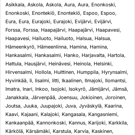
Asikkala
,
Askola
,
Askola
,
Aura
,
Aura
,
Enonkoski
,
Enonkoski
,
Enontekiö
,
Enontekiö
,
Espoo
,
Espoo
,
Eura
,
Eura
,
Eurajoki
,
Eurajoki
,
Evijärvi
,
Evijärvi
,
Forssa
,
Forssa
,
Haapajärvi
,
Haapajärvi
,
Haapavesi
,
Haapavesi
,
Hailuoto
,
Hailuoto
,
Halsua
,
Halsua
,
Hämeenkyrö
,
Hämeenlinna
,
Hamina
,
Hamina
,
Hankasalmi
,
Hankasalmi
,
Hanko
,
Harjavalta
,
Hartola
,
Hattula
,
Hausjärvi
,
Heinävesi
,
Heinola
,
Helsinki
,
Hirvensalmi
,
Hollola
,
Huittinen
,
Humppila
,
Hyrynsalmi
,
Hyvinkää
,
Ii
,
Iisalmi
,
Iitti
,
Ikaalinen
,
Ilmajoki
,
Ilomantsi
,
Imatra
,
Inari
,
Inkoo
,
Isojoki
,
Isokyrö
,
Jämijärvi
,
Jämsä
,
Janakkala
,
Järvenpää
,
Joensuu
,
Jokioinen
,
Joroinen
,
Joutsa
,
Juuka
,
Juupajoki
,
Juva
,
Jyväskylä
,
Kaarina
,
Kaavi
,
Kajaani
,
Kalajoki
,
Kangasala
,
Kangasniemi
,
Kankaanpää
,
Kannonkoski
,
Kannus
,
Karijoki
,
Karkkila
,
Kärkölä
,
Kärsämäki
,
Karstula
,
Karvia
,
Kaskinen
,