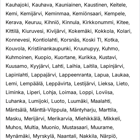
Kauhajoki
,
Kauhava
,
Kauniainen
,
Kaustinen
,
Keitele
,
Kemi
,
Kemijärvi
,
Keminmaa
,
Kemiönsaari
,
Kempele
,
Kerava
,
Keuruu
,
Kihniö
,
Kinnula
,
Kirkkonummi
,
Kitee
,
Kittilä
,
Kiuruvesi
,
Kivijärvi
,
Kokemäki
,
Kokkola
,
Kolari
,
Konnevesi
,
Kontiolahti
,
Korsnäs
,
Koski Tl
,
Kotka
,
Kouvola
,
Kristiinankaupunki
,
Kruunupyy
,
Kuhmo
,
Kuhmoinen
,
Kuopio
,
Kuortane
,
Kurikka
,
Kustavi
,
Kuusamo
,
Kyyjärvi
,
Lahti
,
Laihia
,
Laitila
,
Lapinjärvi
,
Lapinlahti
,
Lappajärvi
,
Lappeenranta
,
Lapua
,
Laukaa
,
Lemi
,
Lempäälä
,
Leppävirta
,
Lestijärvi
,
Lieksa
,
Lieto
,
Liminka
,
Liperi
,
Lohja
,
Loimaa
,
Loppi
,
Loviisa
,
Luhanka
,
Lumijoki
,
Luoto
,
Luumäki
,
Maalahti
,
Mäntsälä
,
Mänttä-Vilppula
,
Mäntyharju
,
Marttila
,
Masku
,
Merijärvi
,
Merikarvia
,
Miehikkälä
,
Mikkeli
,
Muhos
,
Multia
,
Muonio
,
Mustasaari
,
Muurame
,
Mynämäki
,
Myrskylä
,
Naantali
,
Nakkila
,
Närpiö
,