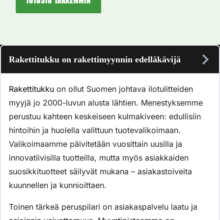
Tutustu tarkemmin
Rakettitukku on rakettimyynnin edelläkävijä
Rakettitukku
on ollut Suomen johtava ilotulitteiden
myyjä jo 2000-luvun alusta lähtien. Menestyksemme
perustuu kahteen keskeiseen kulmakiveen: edullisiin
hintoihin ja huolella valittuun tuotevalikoimaan.
Valikoimaamme päivitetään vuosittain uusilla ja
innovatiivisilla tuotteilla, mutta myös asiakkaiden
suosikkituotteet säilyvät mukana – asiakastoiveita
kuunnellen ja kunnioittaen.
Toinen tärkeä peruspilari on asiakaspalvelu laatu ja