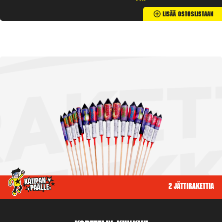
Lisää Ostoslistaan
2 jättirakettia