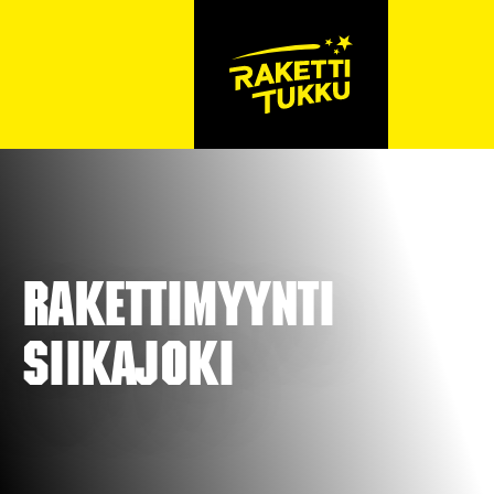
Rakettimyynti
Siikajoki