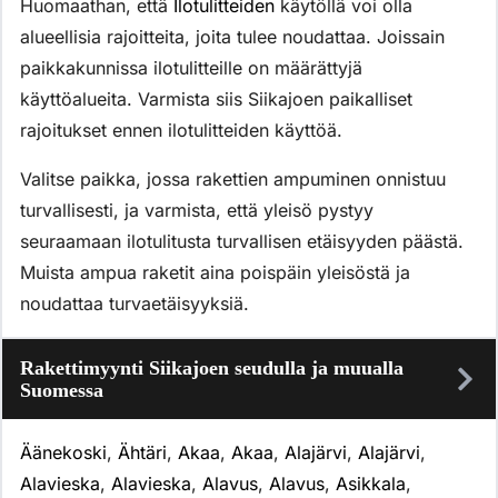
Huomaathan, että
Ilotulitteiden
käytöllä voi olla
alueellisia rajoitteita, joita tulee noudattaa. Joissain
paikkakunnissa ilotulitteille on määrättyjä
käyttöalueita. Varmista siis Siikajoen paikalliset
rajoitukset ennen ilotulitteiden käyttöä.
Valitse paikka, jossa rakettien ampuminen onnistuu
turvallisesti, ja varmista, että yleisö pystyy
seuraamaan ilotulitusta turvallisen etäisyyden päästä.
Muista ampua raketit aina poispäin yleisöstä ja
noudattaa turvaetäisyyksiä.
Rakettimyynti Siikajoen seudulla ja muualla
Suomessa
Äänekoski
,
Ähtäri
,
Akaa
,
Akaa
,
Alajärvi
,
Alajärvi
,
Alavieska
,
Alavieska
,
Alavus
,
Alavus
,
Asikkala
,