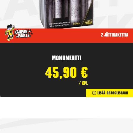
2 jättirakettia
Monumentti
45,90
€
/ kpl
Lisää Ostoslistaan