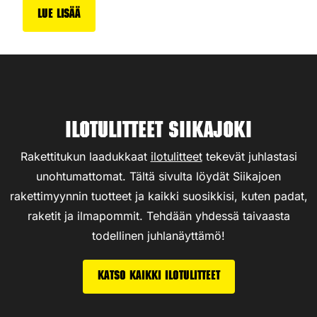
Lue lisää
Ilotulitteet Siikajoki
Rakettitukun laadukkaat
ilotulitteet
tekevät juhlastasi
unohtumattomat. Tältä sivulta löydät Siikajoen
rakettimyynnin tuotteet ja kaikki suosikkisi, kuten padat,
raketit ja ilmapommit. Tehdään yhdessä taivaasta
todellinen juhlanäyttämö!
Katso kaikki ilotulitteet