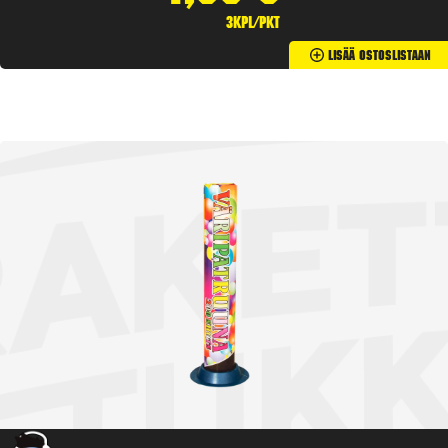
3kpl/pkt
Lisää Ostoslistaan