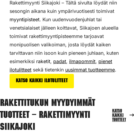
Rakettimyynti Siikajoki – Tältä sivulta löydät niin
sesongin aikana kuin ympärivuotisesti toimivat
myyntipisteet
. Kun uudenvuodenjuhlat tai
venetsialaiset jälleen koittavat, Siikajoen alueella
toimivat rakettimyyntipisteemme tarjoavat
monipuolisen valikoiman,
josta löydät kaiken
tarvittavan niin isoon kuin pieneen juhlaan, kuten
esimerkiksi
raketit
,
padat
,
ilmapommit
,
pienet
ilotulitteet
sekä tietenkin
uusimmat tuotteemme
.
Katso kaikki ilotulitteet
Rakettitukun myydyimmät
Katso
tuotteet – Rakettimyynti
kaikki
tuotteet
Siikajoki