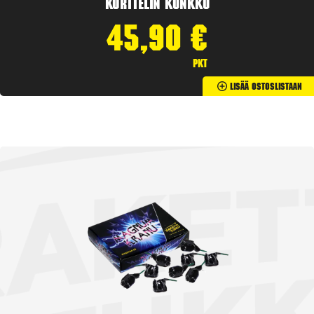
Korttelin kunkku
45,90
€
pkt
Lisää Ostoslistaan