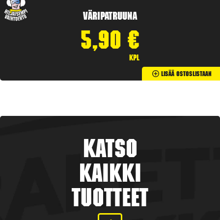
Väripatruuna
5,90
€
kpl
Lisää Ostoslistaan
Katso
kaikki
tuotteet