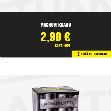
Magnum Kranu
2,90
€
50kpl/kpt
Lisää Ostoslistaan