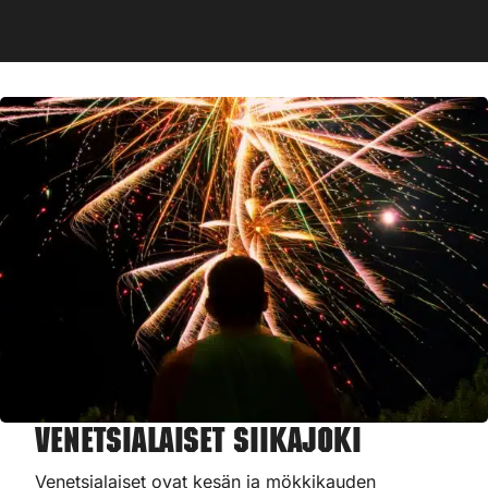
Venetsialaiset Siikajoki
Venetsialaiset ovat kesän ja mökkikauden