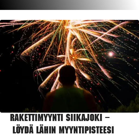
Rakettimyynti Siikajoki –
Löydä lähin myyntipisteesi