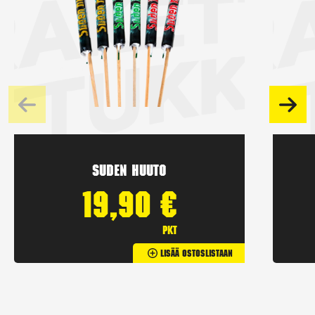
Suden huuto
19,90
€
pkt
Lisää Ostoslistaan