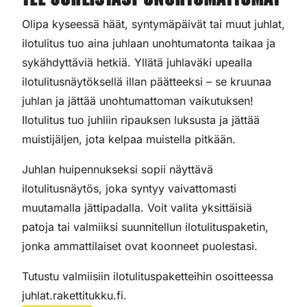
Tee juhlistasi unohtumattomat
Olipa kyseessä häät, syntymäpäivät tai muut juhlat,
ilotulitus tuo aina juhlaan unohtumatonta taikaa ja
sykähdyttäviä hetkiä. Yllätä juhlaväki upealla
ilotulitusnäytöksellä illan päätteeksi – se kruunaa
juhlan ja jättää unohtumattoman vaikutuksen!
Ilotulitus tuo juhliin ripauksen luksusta ja jättää
muistijäljen, jota kelpaa muistella pitkään.
Juhlan huipennukseksi sopii näyttävä
ilotulitusnäytös, joka syntyy vaivattomasti
muutamalla jättipadalla. Voit valita yksittäisiä
patoja tai valmiiksi suunnitellun ilotulituspaketin,
jonka ammattilaiset ovat koonneet puolestasi.
Tutustu valmiisiin ilotulituspaketteihin osoitteessa
juhlat.rakettitukku.fi.