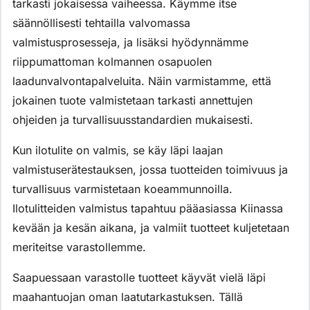
tarkasti jokaisessa vaiheessa. Käymme itse
säännöllisesti tehtailla valvomassa
valmistusprosesseja, ja lisäksi hyödynnämme
riippumattoman kolmannen osapuolen
laadunvalvontapalveluita. Näin varmistamme, että
jokainen tuote valmistetaan tarkasti annettujen
ohjeiden ja turvallisuusstandardien mukaisesti.
Kun ilotulite on valmis, se käy läpi laajan
valmistuserätestauksen, jossa tuotteiden toimivuus ja
turvallisuus varmistetaan koeammunnoilla.
Ilotulitteiden valmistus tapahtuu pääasiassa Kiinassa
kevään ja kesän aikana, ja valmiit tuotteet kuljetetaan
meriteitse varastollemme.
Saapuessaan varastolle tuotteet käyvät vielä läpi
maahantuojan oman laatutarkastuksen. Tällä