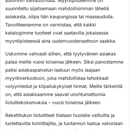
asioinnin vaivattomuus. Myyntipisteemme on
suunniteltu sijaitsemaan mahdollisimman lähellä
asiakasta, olipa hän kaupungissa tai maaseudulla.
Tavoitteenamme on varmistaa, että kaikki
katalogimme tuotteet ovat saatavilla jokaisessa
myyntipisteessä aina uudenvuodenaattoon saakka.
Uskomme vahvasti siihen, että tyytyväinen asiakas
palaa meille vuosi toisensa jälkeen. Siksi panostamme
paitsi asiakaspalvelun laatuun myös laajaan
myyntiverkostoon, joka mahdollistaa tehokkaat
volyymiedut ja kilpailukykyiset hinnat. Meille tärkeintä
on, että asiakkaamme saavat unohtumattomia
ilotulitekokemuksia – vuosi toisensa jälkeen.
Rakettitukun ilotulitteet tilataan huolella valituilta ja
luotettavilta toimittajilta, ja tuotannon laatua valvotaan