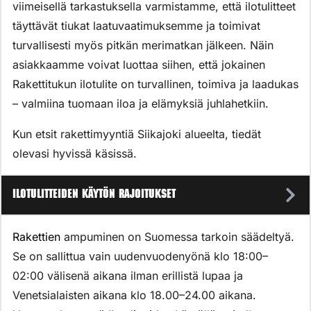
viimeisellä tarkastuksella varmistamme, että ilotulitteet
täyttävät tiukat laatuvaatimuksemme ja toimivat
turvallisesti myös pitkän merimatkan jälkeen. Näin
asiakkaamme voivat luottaa siihen, että jokainen
Rakettitukun ilotulite on turvallinen, toimiva ja laadukas
– valmiina tuomaan iloa ja elämyksiä juhlahetkiin.
Kun etsit rakettimyyntiä Siikajoki alueelta, tiedät
olevasi hyvissä käsissä.
Ilotulitteiden käytön rajoitukset
Rakettien
ampuminen on Suomessa tarkoin säädeltyä.
Se on sallittua vain uudenvuodenyönä klo 18:00–
02:00 välisenä aikana ilman erillistä lupaa ja
Venetsialaisten aikana klo 18.00–24.00 aikana.