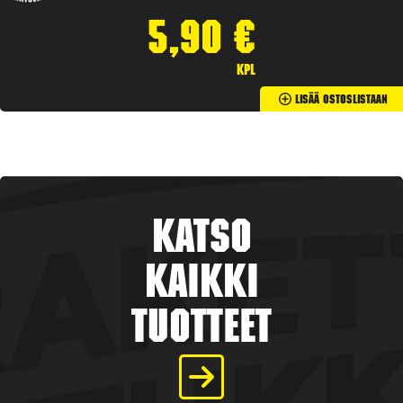
5,90
€
kpl
Lisää Ostoslistaan
Katso
kaikki
tuotteet