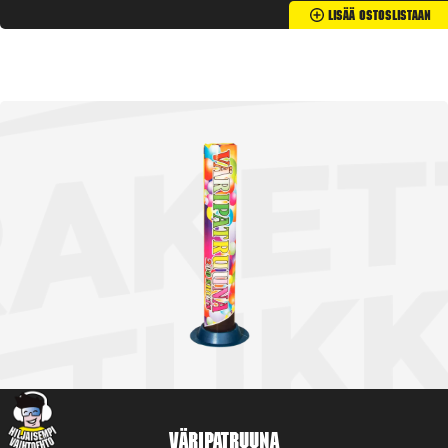
Lisää Ostoslistaan
Väripatruuna