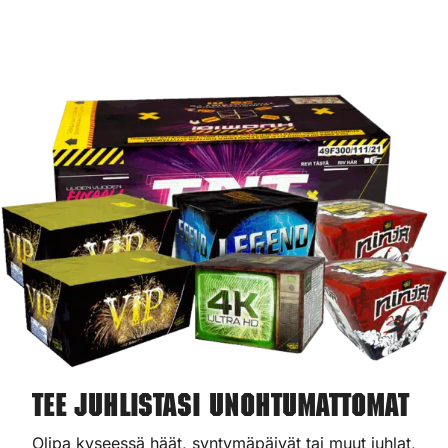
Tee juhlistasi unohtumattomat
Olipa kyseessä häät, syntymäpäivät tai muut juhlat,