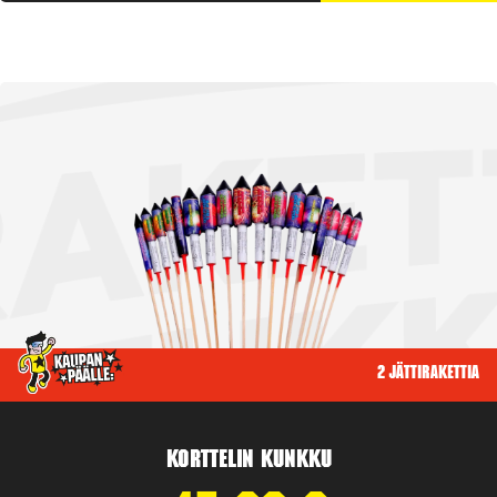
2 jättirakettia
Korttelin kunkku