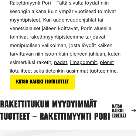
Rakettimyynti Pori – Tältä sivulta löydät niin
sesongin aikana kuin ympärivuotisesti toimivat
myyntipisteet
. Kun uudenvuodenjuhlat tai
venetsialaiset jälleen koittavat, Porin alueella
toimivat rakettimyyntipisteemme tarjoavat
monipuolisen valikoiman,
josta löydät kaiken
tarvittavan niin isoon kuin pieneen juhlaan, kuten
esimerkiksi
raketit
,
padat
,
ilmapommit
,
pienet
ilotulitteet
sekä tietenkin
uusimmat tuotteemme
.
Katso kaikki ilotulitteet
Rakettitukun myydyimmät
Katso
kaikki
tuotteet – Rakettimyynti Pori
tuotteet