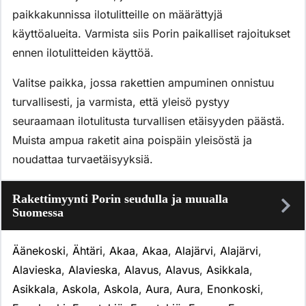
paikkakunnissa ilotulitteille on määrättyjä
käyttöalueita. Varmista siis Porin paikalliset rajoitukset
ennen ilotulitteiden käyttöä.
Valitse paikka, jossa rakettien ampuminen onnistuu
turvallisesti, ja varmista, että yleisö pystyy
seuraamaan ilotulitusta turvallisen etäisyyden päästä.
Muista ampua raketit aina poispäin yleisöstä ja
noudattaa turvaetäisyyksiä.
Rakettimyynti Porin seudulla ja muualla
Suomessa
Äänekoski
,
Ähtäri
,
Akaa
,
Akaa
,
Alajärvi
,
Alajärvi
,
Alavieska
,
Alavieska
,
Alavus
,
Alavus
,
Asikkala
,
Asikkala
,
Askola
,
Askola
,
Aura
,
Aura
,
Enonkoski
,