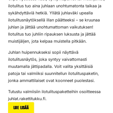
ilotulitus tuo aina juhlaan unohtumatonta taikaa ja
sykähdyttäviä hetkiä. Yllätä juhlaväki upealla
ilotulitusnäytöksellä illan päätteeksi – se kruunaa
juhlan ja jättää unohtumattoman vaikutuksen!
Ilotulitus tuo juhliin ripauksen luksusta ja jättää
muistijäljen, jota kelpaa muistella pitkään.
Juhlan huipennukseksi sopii näyttävä
ilotulitusnäytös, joka syntyy vaivattomasti
muutamalla jättipadalla. Voit valita yksittäisiä
patoja tai valmiiksi suunnitellun ilotulituspaketin,
jonka ammattilaiset ovat koonneet puolestasi.
Tutustu valmiisiin ilotulituspaketteihin osoitteessa
juhlat.rakettitukku.fi.
Lue lisää