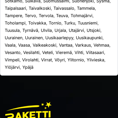
Sotkamo
,
Sulkava
,
Suomussalmi
,
Suonenjoki
,
Sysmä
,
Taipalsaari
,
Taivalkoski
,
Taivassalo
,
Tammela
,
Tampere
,
Tervo
,
Tervola
,
Teuva
,
Tohmajärvi
,
Toholampi
,
Toivakka
,
Tornio
,
Turku
,
Tuusniemi
,
Tuusula
,
Tyrnävä
,
Ulvila
,
Urjala
,
Utajärvi
,
Utsjoki
,
Uurainen
,
Uurainen
,
Uusikaarlepyy
,
Uusikaupunki
,
Vaala
,
Vaasa
,
Valkeakoski
,
Vantaa
,
Varkaus
,
Vehmaa
,
Vesanto
,
Vesilahti
,
Veteli
,
Vieremä
,
Vihti
,
Viitasaari
,
Vimpeli
,
Virolahti
,
Virrat
,
Vöyri
,
Ylitornio
,
Ylivieska
,
Ylöjärvi
,
Ypäjä