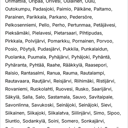
Orimattila
,
Oripää
,
Orivesi
,
Oulainen
,
Oulu
,
Outokumpu
,
Padasjoki
,
Paimio
,
Pälkäne
,
Paltamo
,
Parainen
,
Parikkala
,
Parkano
,
Pedersöre
,
Pelkosenniemi
,
Pello
,
Perho
,
Pertunmaa
,
Petäjävesi
,
Pieksämäki
,
Pielavesi
,
Pietarsaari
,
Pihtipudas
,
Pirkkala
,
Polvijärvi
,
Pomarkku
,
Pornainen
,
Porvoo
,
Posio
,
Pöytyä
,
Pudasjärvi
,
Pukkila
,
Punkalaidun
,
Puolanka
,
Puumala
,
Pyhäjärvi
,
Pyhäjoki
,
Pyhäntä
,
Pyhäranta
,
Pyhtää
,
Raahe
,
Rääkkylä
,
Raasepori
,
Raisio
,
Rantasalmi
,
Ranua
,
Rauma
,
Rautalampi
,
Rautavaara
,
Rautjärvi
,
Reisjärvi
,
Riihimäki
,
Ristijärvi
,
Rovaniemi
,
Ruokolahti
,
Ruovesi
,
Rusko
,
Saarijärvi
,
Säkylä
,
Salla
,
Salo
,
Sastamala
,
Sauvo
,
Savitaipale
,
Savonlinna
,
Savukoski
,
Seinäjoki
,
Seinäjoki
,
Sievi
,
Siikainen
,
Siikajoki
,
Siikalatva
,
Siilinjärvi
,
Simo
,
Sipoo
,
Siuntio
,
Sodankylä
,
Soini
,
Somero
,
Sonkajärvi
,