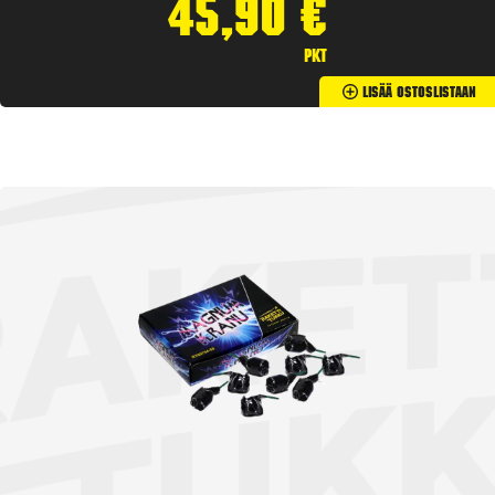
45,90
€
pkt
Lisää Ostoslistaan