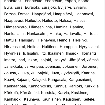
Enonkoski
,
Enontekiö
,
Enontekiö
,
Espoo
,
Espoo
,
Eura
,
Eura
,
Eurajoki
,
Eurajoki
,
Evijärvi
,
Evijärvi
,
Forssa
,
Forssa
,
Haapajärvi
,
Haapajärvi
,
Haapavesi
,
Haapavesi
,
Hailuoto
,
Hailuoto
,
Halsua
,
Halsua
,
Hämeenkyrö
,
Hämeenlinna
,
Hamina
,
Hamina
,
Hankasalmi
,
Hankasalmi
,
Hanko
,
Harjavalta
,
Hartola
,
Hattula
,
Hausjärvi
,
Heinävesi
,
Heinola
,
Helsinki
,
Hirvensalmi
,
Hollola
,
Huittinen
,
Humppila
,
Hyrynsalmi
,
Hyvinkää
,
Ii
,
Iisalmi
,
Iitti
,
Ikaalinen
,
Ilmajoki
,
Ilomantsi
,
Imatra
,
Inari
,
Inkoo
,
Isojoki
,
Isokyrö
,
Jämijärvi
,
Jämsä
,
Janakkala
,
Järvenpää
,
Joensuu
,
Jokioinen
,
Joroinen
,
Joutsa
,
Juuka
,
Juupajoki
,
Juva
,
Jyväskylä
,
Kaarina
,
Kaavi
,
Kajaani
,
Kalajoki
,
Kangasala
,
Kangasniemi
,
Kankaanpää
,
Kannonkoski
,
Kannus
,
Karijoki
,
Karkkila
,
Kärkölä
,
Kärsämäki
,
Karstula
,
Karvia
,
Kaskinen
,
Kauhajoki
,
Kauhava
,
Kauniainen
,
Kaustinen
,
Keitele
,