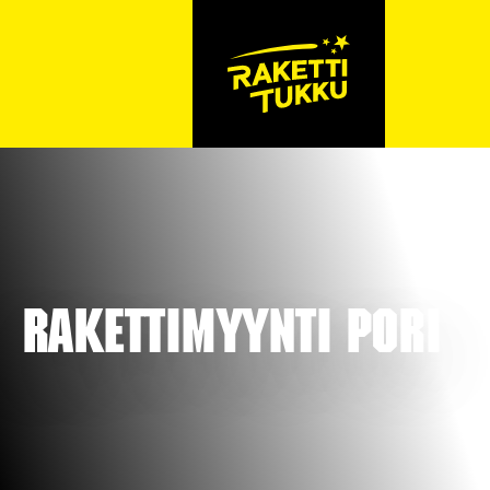
Rakettimyynti Pori