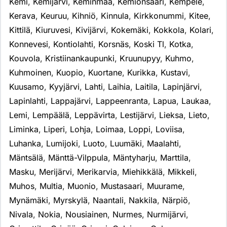
Kemi
,
Kemijärvi
,
Keminmaa
,
Kemiönsaari
,
Kempele
,
Kerava
,
Keuruu
,
Kihniö
,
Kinnula
,
Kirkkonummi
,
Kitee
,
Kittilä
,
Kiuruvesi
,
Kivijärvi
,
Kokemäki
,
Kokkola
,
Kolari
,
Konnevesi
,
Kontiolahti
,
Korsnäs
,
Koski Tl
,
Kotka
,
Kouvola
,
Kristiinankaupunki
,
Kruunupyy
,
Kuhmo
,
Kuhmoinen
,
Kuopio
,
Kuortane
,
Kurikka
,
Kustavi
,
Kuusamo
,
Kyyjärvi
,
Lahti
,
Laihia
,
Laitila
,
Lapinjärvi
,
Lapinlahti
,
Lappajärvi
,
Lappeenranta
,
Lapua
,
Laukaa
,
Lemi
,
Lempäälä
,
Leppävirta
,
Lestijärvi
,
Lieksa
,
Lieto
,
Liminka
,
Liperi
,
Lohja
,
Loimaa
,
Loppi
,
Loviisa
,
Luhanka
,
Lumijoki
,
Luoto
,
Luumäki
,
Maalahti
,
Mäntsälä
,
Mänttä-Vilppula
,
Mäntyharju
,
Marttila
,
Masku
,
Merijärvi
,
Merikarvia
,
Miehikkälä
,
Mikkeli
,
Muhos
,
Multia
,
Muonio
,
Mustasaari
,
Muurame
,
Mynämäki
,
Myrskylä
,
Naantali
,
Nakkila
,
Närpiö
,
Nivala
,
Nokia
,
Nousiainen
,
Nurmes
,
Nurmijärvi
,