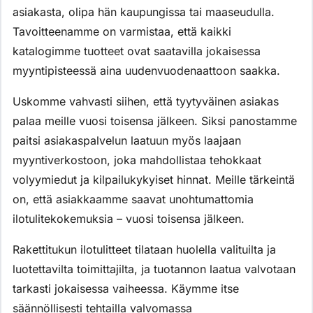
asiakasta, olipa hän kaupungissa tai maaseudulla.
Tavoitteenamme on varmistaa, että kaikki
katalogimme tuotteet ovat saatavilla jokaisessa
myyntipisteessä aina uudenvuodenaattoon saakka.
Uskomme vahvasti siihen, että tyytyväinen asiakas
palaa meille vuosi toisensa jälkeen. Siksi panostamme
paitsi asiakaspalvelun laatuun myös laajaan
myyntiverkostoon, joka mahdollistaa tehokkaat
volyymiedut ja kilpailukykyiset hinnat. Meille tärkeintä
on, että asiakkaamme saavat unohtumattomia
ilotulitekokemuksia – vuosi toisensa jälkeen.
Rakettitukun ilotulitteet tilataan huolella valituilta ja
luotettavilta toimittajilta, ja tuotannon laatua valvotaan
tarkasti jokaisessa vaiheessa. Käymme itse
säännöllisesti tehtailla valvomassa