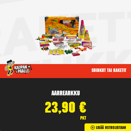
Suihkut tai raketit
Aarrearkku
23,90
€
pkt
Lisää Ostoslistaan