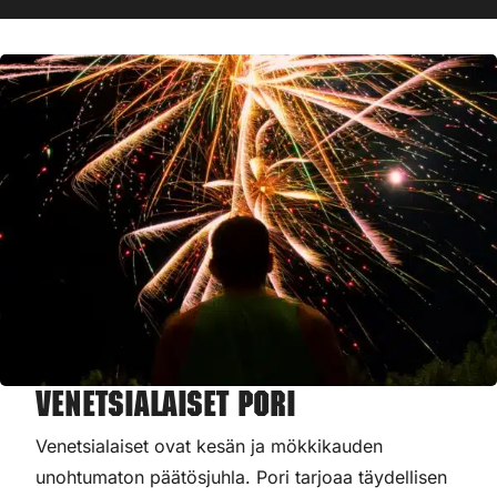
Venetsialaiset Pori
Venetsialaiset ovat kesän ja mökkikauden
unohtumaton päätösjuhla. Pori tarjoaa täydellisen