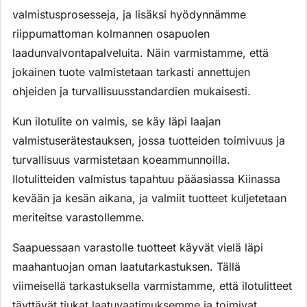
valmistusprosesseja, ja lisäksi hyödynnämme
riippumattoman kolmannen osapuolen
laadunvalvontapalveluita. Näin varmistamme, että
jokainen tuote valmistetaan tarkasti annettujen
ohjeiden ja turvallisuusstandardien mukaisesti.
Kun ilotulite on valmis, se käy läpi laajan
valmistuserätestauksen, jossa tuotteiden toimivuus ja
turvallisuus varmistetaan koeammunnoilla.
Ilotulitteiden valmistus tapahtuu pääasiassa Kiinassa
kevään ja kesän aikana, ja valmiit tuotteet kuljetetaan
meriteitse varastollemme.
Saapuessaan varastolle tuotteet käyvät vielä läpi
maahantuojan oman laatutarkastuksen. Tällä
viimeisellä tarkastuksella varmistamme, että ilotulitteet
täyttävät tiukat laatuvaatimuksemme ja toimivat