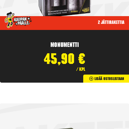
2 jättirakettia
Monumentti
45,90
€
/ kpl
Lisää Ostoslistaan