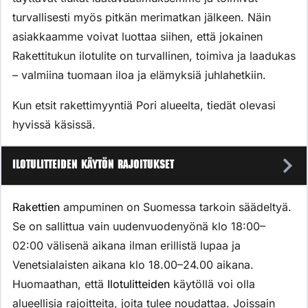
turvallisesti myös pitkän merimatkan jälkeen. Näin
asiakkaamme voivat luottaa siihen, että jokainen
Rakettitukun ilotulite on turvallinen, toimiva ja laadukas
– valmiina tuomaan iloa ja elämyksiä juhlahetkiin.
Kun etsit rakettimyyntiä Pori alueelta, tiedät olevasi
hyvissä käsissä.
Ilotulitteiden käytön rajoitukset
Rakettien
ampuminen on Suomessa tarkoin säädeltyä.
Se on sallittua vain uudenvuodenyönä klo 18:00–
02:00 välisenä aikana ilman erillistä lupaa ja
Venetsialaisten aikana klo 18.00–24.00 aikana.
Huomaathan, että
Ilotulitteiden
käytöllä voi olla
alueellisia rajoitteita, joita tulee noudattaa. Joissain