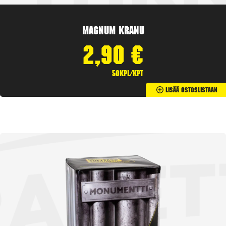
Magnum Kranu
2,90
€
50kpl/kpt
Lisää Ostoslistaan