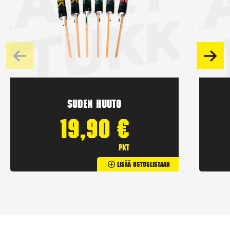
Suden huuto
19,90
€
pkt
Lisää Ostoslistaan