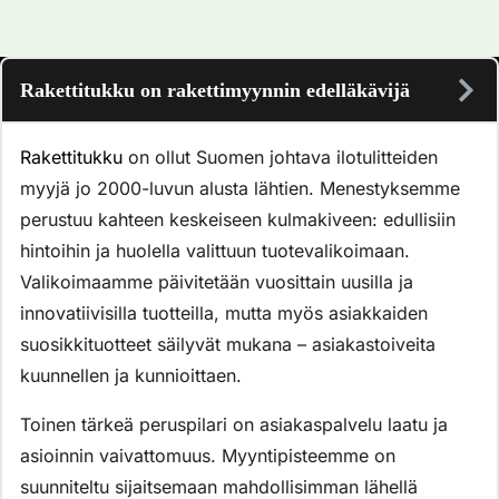
Rakettitukku on rakettimyynnin edelläkävijä
Rakettitukku
on ollut Suomen johtava ilotulitteiden
myyjä jo 2000-luvun alusta lähtien. Menestyksemme
perustuu kahteen keskeiseen kulmakiveen: edullisiin
hintoihin ja huolella valittuun tuotevalikoimaan.
Valikoimaamme päivitetään vuosittain uusilla ja
innovatiivisilla tuotteilla, mutta myös asiakkaiden
suosikkituotteet säilyvät mukana – asiakastoiveita
kuunnellen ja kunnioittaen.
Toinen tärkeä peruspilari on asiakaspalvelu laatu ja
asioinnin vaivattomuus. Myyntipisteemme on
suunniteltu sijaitsemaan mahdollisimman lähellä