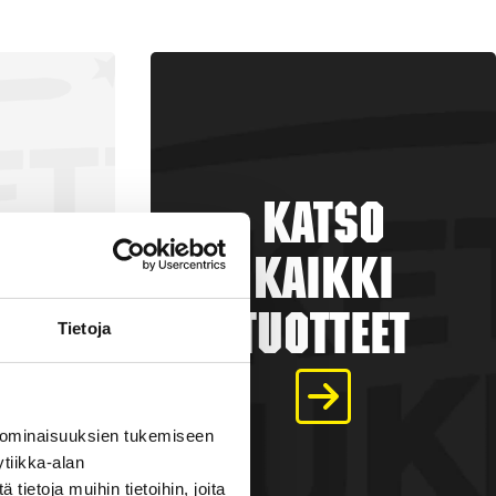
Katso
kaikki
tuotteet
Tietoja
a
 ominaisuuksien tukemiseen
tiikka-alan
€
ietoja muihin tietoihin, joita