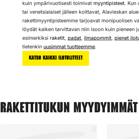
kuin ympärivuotisesti toimivat
myyntipisteet
. Kun
tai venetsialaiset jälleen koittavat, Alavieskan alue
rakettimyyntipisteemme tarjoavat monipuolisen v
löydät kaiken tarvittavan niin isoon kuin pieneen j
esimerkiksi
raketit
,
padat
,
ilmapommit
,
pienet ilotu
tietenkin
uusimmat tuotteemme
.
Katso kaikki ilotulitteet
Rakettitukun myydyimmät 