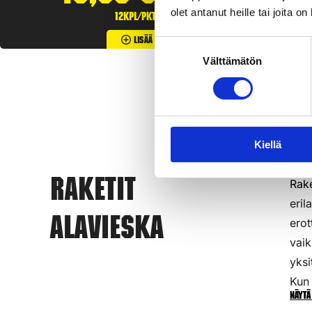
olet antanut heille tai joita o
12kpl/pkt
Lisää Ostoslistaan
Suostumuksen
Välttämätön
valinta
Kiellä
Rake
Raketit
eril
Alavieska
erot
vaik
yksi
Kun 
Näytä