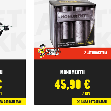
2 jättirakettia
u
Monumentti
€
45,90
€
pt
/ kpl
sää Ostoslistaan
Lisää Ostoslistaan