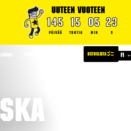
UUTEEN VUOTEEN
145
15
05
22
PÄIVÄÄ
TUNTIA
MIN
S
LLISUUS
TURVALLISUUS
ARTIKKELIT
eska