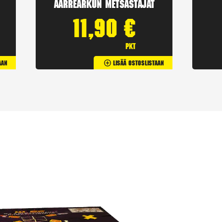
Aarrearkun Metsästäjät
11,90
€
pkt
aan
Lisää Ostoslistaan