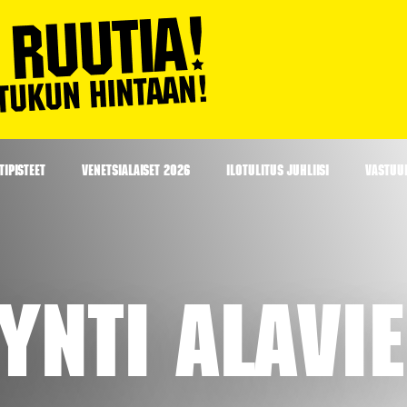
IPISTEET
VENETSIALAISET 2026
ILOTULITUS JUHLIISI
VASTUU
ynti Alavi