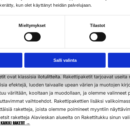
n kerätty, kun olet käyttänyt heidän palvelujaan.
3kpl/pkt
k
Lisää Ostoslistaan
Li
Mieltymykset
Tilastot
Salli valinta
tit
ovat klassisia
ilotulitteita
. Rakettipaketit tarjoavat useita 
aisia efektejä, luoden taivaalle upean värien ja muotojen kirj
tuu väriltään, kooltaan ja muodollaan, ja olemme valinneet p
uttavimmat vaihtoehdot. Rakettipakettien lisäksi valikoim
ttäisiä raketteja, joista olemme poimineet myyntiin näyttävi
etsit raketteja Alavieskan alueelta on Rakettitukku sinun vali
 kaikki raketit →