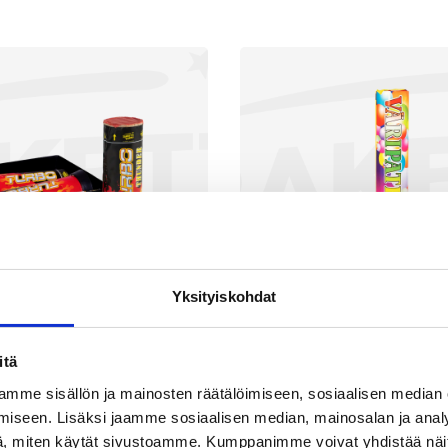
Yksityiskohdat
itä
urbo Thunder
Väripatruun
mme sisällön ja mainosten räätälöimiseen, sosiaalisen median
iseen. Lisäksi jaamme sosiaalisen median, mainosalan ja analy
1,90
€
5,90
, miten käytät sivustoamme. Kumppanimme voivat yhdistää näitä t