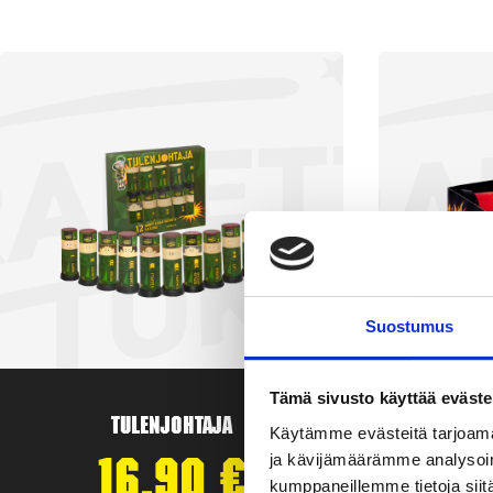
Suostumus
Tämä sivusto käyttää eväste
Tulenjohtaja
T
Käytämme evästeitä tarjoama
ja kävijämäärämme analysoim
16,90
€
kumppaneillemme tietoja siitä