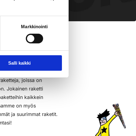
pl
sää Ostoslistaan
Markkinointi
Salli kaikki
raketteja, joissa on
on. Jokainen raketti
aketteihin kaikkein
assamme on myös
mmät ja suurimmat raketit.
ntasi!