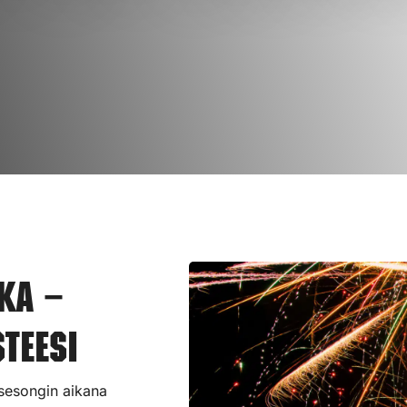
ka –
teesi
n sesongin aikana