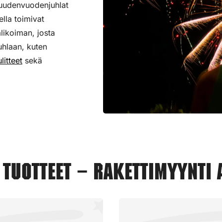
 uudenvuodenjuhlat
ella toimivat
alikoiman,
josta
uhlaan, kuten
litteet
sekä
tuotteet – Rakettimyynti 