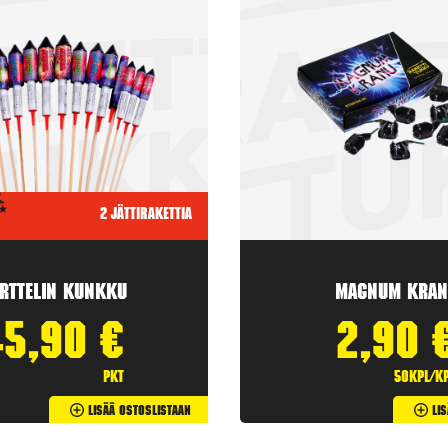
2 jättirakettia
rttelin kunkku
Magnum Kran
45,90
€
2,90
pkt
50kpl/k
Lisää Ostoslistaan
Li