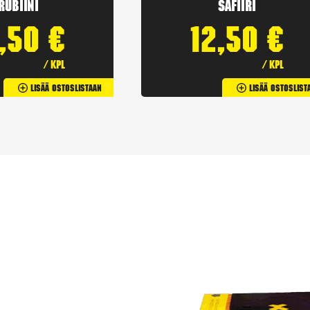
Rubiini
Safiiri
2,50
€
12,50
€
/ kpl
/ kpl
Lisää Ostoslistaan
Lisää Ostoslist