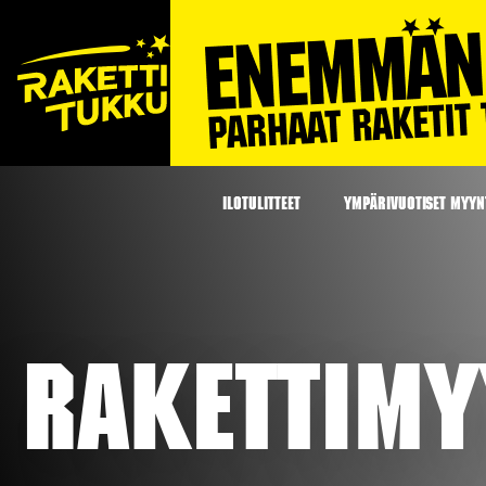
ILOTULITTEET
YMPÄRIVUOTISET MYYNT
Rakettimy