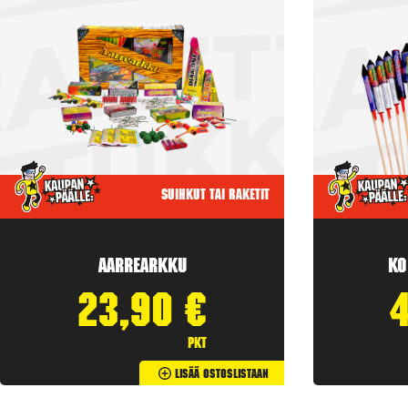
Suihkut tai raketit
Aarrearkku
Ko
23,90
€
pkt
Lisää Ostoslistaan