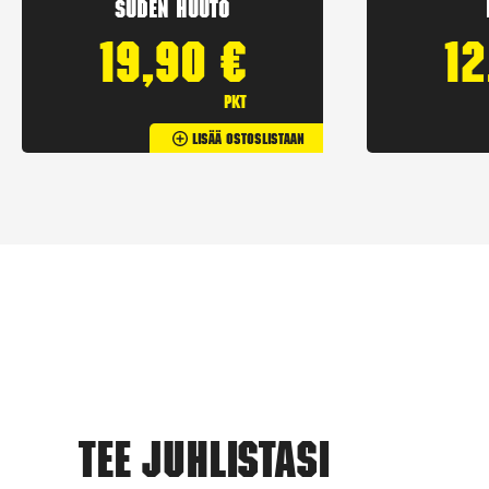
Suden huuto
19,90
€
1
pkt
Lisää Ostoslistaan
Tee juhlistasi