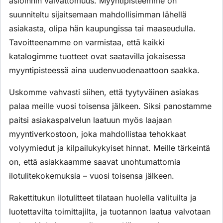
asioinnin vaivattomuus. Myyntipisteemme on
suunniteltu sijaitsemaan mahdollisimman lähellä
asiakasta, olipa hän kaupungissa tai maaseudulla.
Tavoitteenamme on varmistaa, että kaikki
katalogimme tuotteet ovat saatavilla jokaisessa
myyntipisteessä aina uudenvuodenaattoon saakka.
Uskomme vahvasti siihen, että tyytyväinen asiakas
palaa meille vuosi toisensa jälkeen. Siksi panostamme
paitsi asiakaspalvelun laatuun myös laajaan
myyntiverkostoon, joka mahdollistaa tehokkaat
volyymiedut ja kilpailukykyiset hinnat. Meille tärkeintä
on, että asiakkaamme saavat unohtumattomia
ilotulitekokemuksia – vuosi toisensa jälkeen.
Rakettitukun ilotulitteet tilataan huolella valituilta ja
luotettavilta toimittajilta, ja tuotannon laatua valvotaan