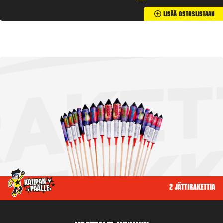
Lisää Ostoslistaan
2 jättirakettia