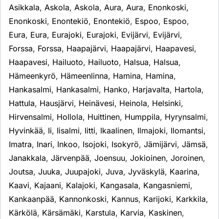
Asikkala
,
Askola
,
Askola
,
Aura
,
Aura
,
Enonkoski
,
Enonkoski
,
Enontekiö
,
Enontekiö
,
Espoo
,
Espoo
,
Eura
,
Eura
,
Eurajoki
,
Eurajoki
,
Evijärvi
,
Evijärvi
,
Forssa
,
Forssa
,
Haapajärvi
,
Haapajärvi
,
Haapavesi
,
Haapavesi
,
Hailuoto
,
Hailuoto
,
Halsua
,
Halsua
,
Hämeenkyrö
,
Hämeenlinna
,
Hamina
,
Hamina
,
Hankasalmi
,
Hankasalmi
,
Hanko
,
Harjavalta
,
Hartola
,
Hattula
,
Hausjärvi
,
Heinävesi
,
Heinola
,
Helsinki
,
Hirvensalmi
,
Hollola
,
Huittinen
,
Humppila
,
Hyrynsalmi
,
Hyvinkää
,
Ii
,
Iisalmi
,
Iitti
,
Ikaalinen
,
Ilmajoki
,
Ilomantsi
,
Imatra
,
Inari
,
Inkoo
,
Isojoki
,
Isokyrö
,
Jämijärvi
,
Jämsä
,
Janakkala
,
Järvenpää
,
Joensuu
,
Jokioinen
,
Joroinen
,
Joutsa
,
Juuka
,
Juupajoki
,
Juva
,
Jyväskylä
,
Kaarina
,
Kaavi
,
Kajaani
,
Kalajoki
,
Kangasala
,
Kangasniemi
,
Kankaanpää
,
Kannonkoski
,
Kannus
,
Karijoki
,
Karkkila
,
Kärkölä
,
Kärsämäki
,
Karstula
,
Karvia
,
Kaskinen
,