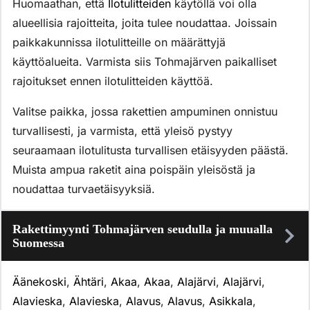
Huomaathan, että
Ilotulitteiden
käytöllä voi olla
alueellisia rajoitteita, joita tulee noudattaa. Joissain
paikkakunnissa ilotulitteille on määrättyjä
käyttöalueita. Varmista siis Tohmajärven paikalliset
rajoitukset ennen ilotulitteiden käyttöä.
Valitse paikka, jossa rakettien ampuminen onnistuu
turvallisesti, ja varmista, että yleisö pystyy
seuraamaan ilotulitusta turvallisen etäisyyden päästä.
Muista ampua raketit aina poispäin yleisöstä ja
noudattaa turvaetäisyyksiä.
Rakettimyynti Tohmajärven seudulla ja muualla
Suomessa
Äänekoski
,
Ähtäri
,
Akaa
,
Akaa
,
Alajärvi
,
Alajärvi
,
Alavieska
,
Alavieska
,
Alavus
,
Alavus
,
Asikkala
,