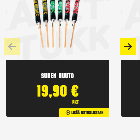
Suden huuto
19,90
€
pkt
Lisää Ostoslistaan