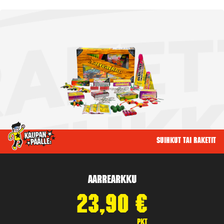
Suihkut tai raketit
Aarrearkku
23,90
€
pkt