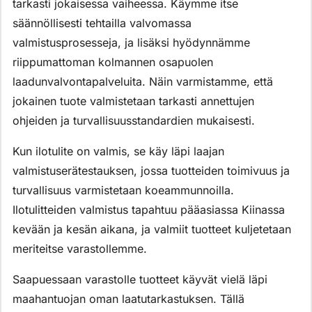
tarkasti jokaisessa vaiheessa. Käymme itse
säännöllisesti tehtailla valvomassa
valmistusprosesseja, ja lisäksi hyödynnämme
riippumattoman kolmannen osapuolen
laadunvalvontapalveluita. Näin varmistamme, että
jokainen tuote valmistetaan tarkasti annettujen
ohjeiden ja turvallisuusstandardien mukaisesti.
Kun ilotulite on valmis, se käy läpi laajan
valmistuserätestauksen, jossa tuotteiden toimivuus ja
turvallisuus varmistetaan koeammunnoilla.
Ilotulitteiden valmistus tapahtuu pääasiassa Kiinassa
kevään ja kesän aikana, ja valmiit tuotteet kuljetetaan
meriteitse varastollemme.
Saapuessaan varastolle tuotteet käyvät vielä läpi
maahantuojan oman laatutarkastuksen. Tällä