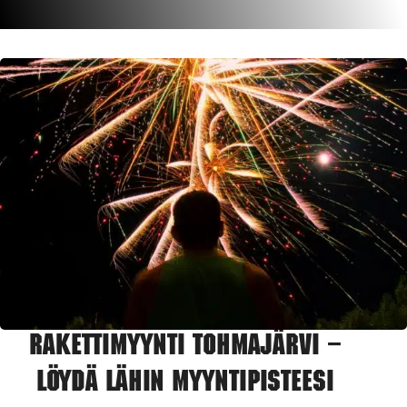
Rakettimyynti Tohmajärvi –
Löydä lähin myyntipisteesi