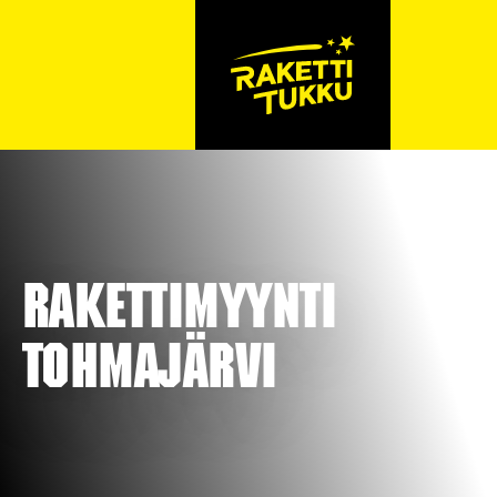
Rakettimyynti
Tohmajärvi