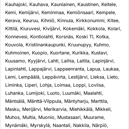
Kauhajoki
,
Kauhava
,
Kauniainen
,
Kaustinen
,
Keitele
,
Kemi
,
Kemijärvi
,
Keminmaa
,
Kemiönsaari
,
Kempele
,
Kerava
,
Keuruu
,
Kihniö
,
Kinnula
,
Kirkkonummi
,
Kitee
,
Kittilä
,
Kiuruvesi
,
Kivijärvi
,
Kokemäki
,
Kokkola
,
Kolari
,
Konnevesi
,
Kontiolahti
,
Korsnäs
,
Koski Tl
,
Kotka
,
Kouvola
,
Kristiinankaupunki
,
Kruunupyy
,
Kuhmo
,
Kuhmoinen
,
Kuopio
,
Kuortane
,
Kurikka
,
Kustavi
,
Kuusamo
,
Kyyjärvi
,
Lahti
,
Laihia
,
Laitila
,
Lapinjärvi
,
Lapinlahti
,
Lappajärvi
,
Lappeenranta
,
Lapua
,
Laukaa
,
Lemi
,
Lempäälä
,
Leppävirta
,
Lestijärvi
,
Lieksa
,
Lieto
,
Liminka
,
Liperi
,
Lohja
,
Loimaa
,
Loppi
,
Loviisa
,
Luhanka
,
Lumijoki
,
Luoto
,
Luumäki
,
Maalahti
,
Mäntsälä
,
Mänttä-Vilppula
,
Mäntyharju
,
Marttila
,
Masku
,
Merijärvi
,
Merikarvia
,
Miehikkälä
,
Mikkeli
,
Muhos
,
Multia
,
Muonio
,
Mustasaari
,
Muurame
,
Mynämäki
,
Myrskylä
,
Naantali
,
Nakkila
,
Närpiö
,