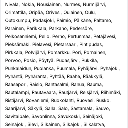
Nivala
,
Nokia
,
Nousiainen
,
Nurmes
,
Nurmijärvi
,
Orimattila
,
Oripää
,
Orivesi
,
Oulainen
,
Oulu
,
Outokumpu
,
Padasjoki
,
Paimio
,
Pälkäne
,
Paltamo
,
Parainen
,
Parikkala
,
Parkano
,
Pedersöre
,
Pelkosenniemi
,
Pello
,
Perho
,
Pertunmaa
,
Petäjävesi
,
Pieksämäki
,
Pielavesi
,
Pietarsaari
,
Pihtipudas
,
Pirkkala
,
Polvijärvi
,
Pomarkku
,
Pori
,
Pornainen
,
Porvoo
,
Posio
,
Pöytyä
,
Pudasjärvi
,
Pukkila
,
Punkalaidun
,
Puolanka
,
Puumala
,
Pyhäjärvi
,
Pyhäjoki
,
Pyhäntä
,
Pyhäranta
,
Pyhtää
,
Raahe
,
Rääkkylä
,
Raasepori
,
Raisio
,
Rantasalmi
,
Ranua
,
Rauma
,
Rautalampi
,
Rautavaara
,
Rautjärvi
,
Reisjärvi
,
Riihimäki
,
Ristijärvi
,
Rovaniemi
,
Ruokolahti
,
Ruovesi
,
Rusko
,
Saarijärvi
,
Säkylä
,
Salla
,
Salo
,
Sastamala
,
Sauvo
,
Savitaipale
,
Savonlinna
,
Savukoski
,
Seinäjoki
,
Seinäjoki
,
Sievi
,
Siikainen
,
Siikajoki
,
Siikalatva
,