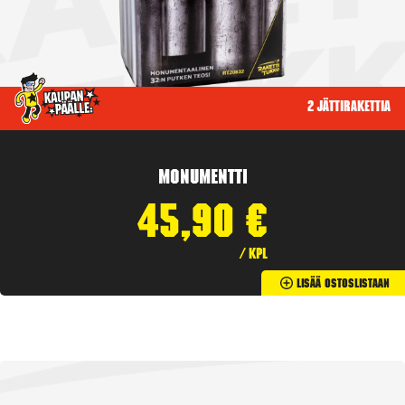
2 jättirakettia
Monumentti
45,90
€
/ kpl
Lisää Ostoslistaan