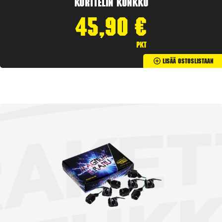
Korttelin kunkku
45,90
€
pkt
Lisää Ostoslistaan