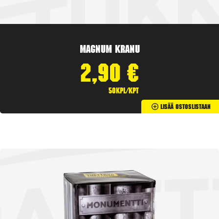
Magnum Kranu
2,90
€
50kpl/kpt
Lisää Ostoslistaan