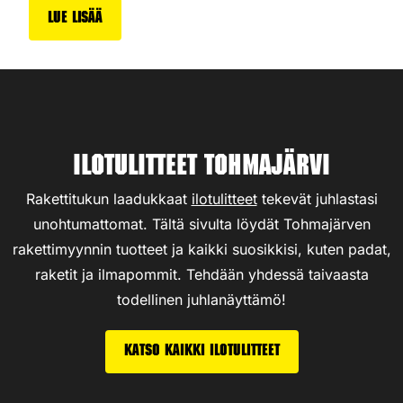
Lue lisää
Ilotulitteet Tohmajärvi
Rakettitukun laadukkaat
ilotulitteet
tekevät juhlastasi
unohtumattomat. Tältä sivulta löydät Tohmajärven
rakettimyynnin tuotteet ja kaikki suosikkisi, kuten padat,
raketit ja ilmapommit. Tehdään yhdessä taivaasta
todellinen juhlanäyttämö!
Katso kaikki ilotulitteet