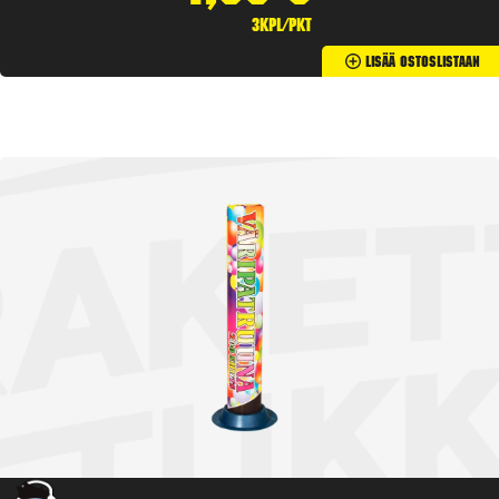
3kpl/pkt
Lisää Ostoslistaan