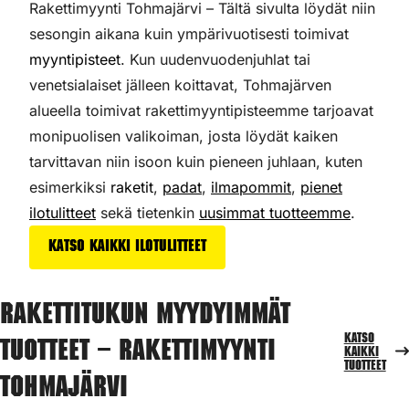
Rakettimyynti Tohmajärvi – Tältä sivulta löydät niin
sesongin aikana kuin ympärivuotisesti toimivat
myyntipisteet
. Kun uudenvuodenjuhlat tai
venetsialaiset jälleen koittavat, Tohmajärven
alueella toimivat rakettimyyntipisteemme tarjoavat
monipuolisen valikoiman,
josta löydät kaiken
tarvittavan niin isoon kuin pieneen juhlaan, kuten
esimerkiksi
raketit
,
padat
,
ilmapommit
,
pienet
ilotulitteet
sekä tietenkin
uusimmat tuotteemme
.
Katso kaikki ilotulitteet
Rakettitukun myydyimmät
Katso
tuotteet – Rakettimyynti
kaikki
tuotteet
Tohmajärvi