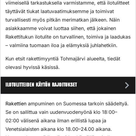
viimeisellä tarkastuksella varmistamme, että ilotulitteet
täyttävät tiukat laatuvaatimuksemme ja toimivat
turvallisesti myös pitkän merimatkan jälkeen. Näin
asiakkaamme voivat luottaa siihen, että jokainen
Rakettitukun ilotulite on turvallinen, toimiva ja laadukas
– valmiina tuomaan iloa ja elämyksiä juhlahetkiin.
Kun etsit rakettimyyntiä Tohmajärvi alueelta, tiedät
olevasi hyvissä käsissä.
Ilotulitteiden käytön rajoitukset
Rakettien
ampuminen on Suomessa tarkoin säädeltyä.
Se on sallittua vain uudenvuodenyönä klo 18:00–
02:00 välisenä aikana ilman erillistä lupaa ja
Venetsialaisten aikana klo 18.00–24.00 aikana.