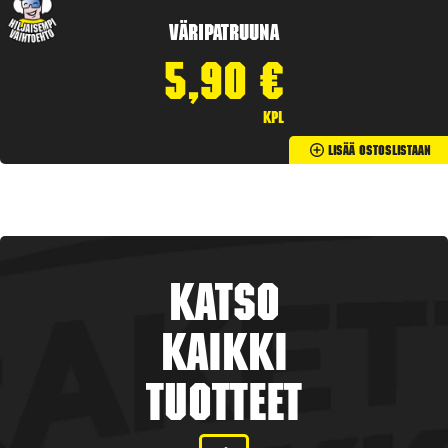
Väripatruuna
5,90
€
kpl
Lisää Ostoslistaan
Katso
kaikki
tuotteet