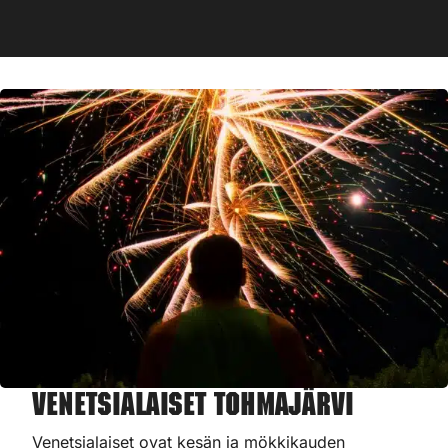
Venetsialaiset Tohmajärvi
Venetsialaiset ovat kesän ja mökkikauden