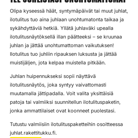
Tee juhlistasi unohtumattomat
Olipa kyseessä häät, syntymäpäivät tai muut juhlat,
ilotulitus tuo aina juhlaan unohtumatonta taikaa ja
sykähdyttäviä hetkiä. Yllätä juhlaväki upealla
ilotulitusnäytöksellä illan päätteeksi – se kruunaa
juhlan ja jättää unohtumattoman vaikutuksen!
Ilotulitus tuo juhliin ripauksen luksusta ja jättää
muistijäljen, jota kelpaa muistella pitkään.
Juhlan huipennukseksi sopii näyttävä
ilotulitusnäytös, joka syntyy vaivattomasti
muutamalla jättipadalla. Voit valita yksittäisiä
patoja tai valmiiksi suunnitellun ilotulituspaketin,
jonka ammattilaiset ovat koonneet puolestasi.
Tutustu valmiisiin ilotulituspaketteihin osoitteessa
juhlat.rakettitukku.fi.