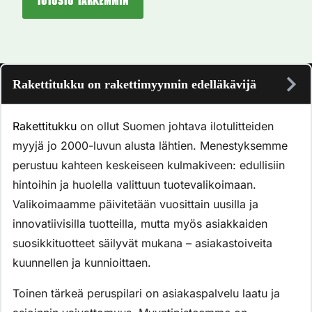
Tutustu tarkemmin
Rakettitukku on rakettimyynnin edelläkävijä
Rakettitukku
on ollut Suomen johtava ilotulitteiden
myyjä jo 2000-luvun alusta lähtien. Menestyksemme
perustuu kahteen keskeiseen kulmakiveen: edullisiin
hintoihin ja huolella valittuun tuotevalikoimaan.
Valikoimaamme päivitetään vuosittain uusilla ja
innovatiivisilla tuotteilla, mutta myös asiakkaiden
suosikkituotteet säilyvät mukana – asiakastoiveita
kuunnellen ja kunnioittaen.
Toinen tärkeä peruspilari on asiakaspalvelu laatu ja