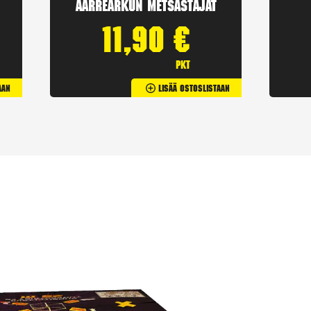
Aarrearkun Metsästäjät
11,90
€
pkt
aan
Lisää Ostoslistaan