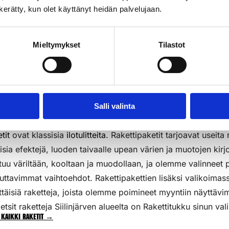
n kerätty, kun olet käyttänyt heidän palvelujaan.
3kpl/pkt
k
Lisää Ostoslistaan
Li
Mieltymykset
Tilastot
Salli valinta
tit
ovat klassisia
ilotulitteita
. Rakettipaketit tarjoavat useita 
aisia efektejä, luoden taivaalle upean värien ja muotojen kirj
tuu väriltään, kooltaan ja muodollaan, ja olemme valinneet p
uttavimmat vaihtoehdot. Rakettipakettien lisäksi valikoim
ttäisiä raketteja, joista olemme poimineet myyntiin näyttävi
etsit raketteja Siilinjärven alueelta on Rakettitukku sinun vali
 kaikki raketit →