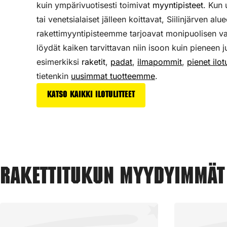
kuin ympärivuotisesti toimivat
myyntipisteet
. Kun
tai venetsialaiset jälleen koittavat, Siilinjärven alu
rakettimyyntipisteemme tarjoavat monipuolisen v
löydät kaiken tarvittavan niin isoon kuin pieneen j
esimerkiksi
raketit
,
padat
,
ilmapommit
,
pienet ilotu
tietenkin
uusimmat tuotteemme
.
Katso kaikki ilotulitteet
Rakettitukun myydyimmät t