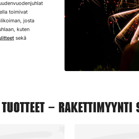
 uudenvuodenjuhlat
eella toimivat
alikoiman,
josta
uhlaan, kuten
litteet
sekä
uotteet – Rakettimyynti S