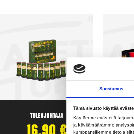
Suostumus
Tämä sivusto käyttää eväste
Tulenjohtaja
T
Käytämme evästeitä tarjoama
ja kävijämäärämme analysoim
16,90
€
kumppaneillemme tietoja siitä