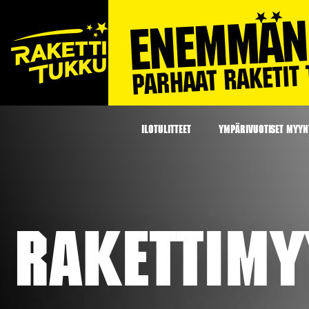
ILOTULITTEET
YMPÄRIVUOTISET MYYNT
Rakettimy