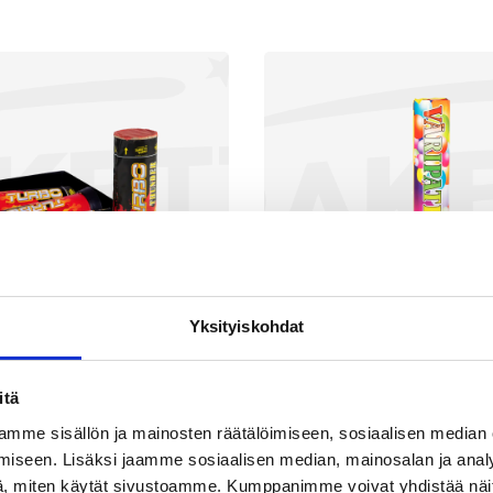
Yksityiskohdat
itä
urbo Thunder
Väripatruun
mme sisällön ja mainosten räätälöimiseen, sosiaalisen median
iseen. Lisäksi jaamme sosiaalisen median, mainosalan ja analy
1,90
€
5,90
, miten käytät sivustoamme. Kumppanimme voivat yhdistää näitä t