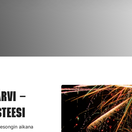
ärvi –
teesi
 sesongin aikana