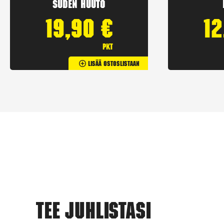
Suden huuto
19,90
€
1
pkt
Lisää Ostoslistaan
Tee juhlistasi