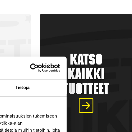
Katso
kaikki
tuotteet
Tietoja
a
 ominaisuuksien tukemiseen
tiikka-alan
€
ietoja muihin tietoihin, joita