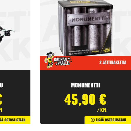
2 jättirakettia
u
Monumentti
€
45,90
€
pt
/ kpl
sää Ostoslistaan
Lisää Ostoslistaan