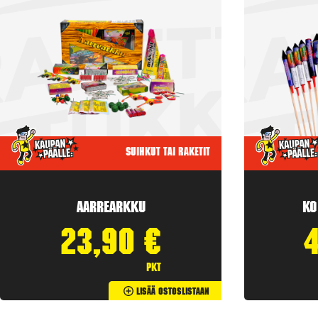
Suihkut tai raketit
Aarrearkku
Ko
23,90
€
pkt
Lisää Ostoslistaan