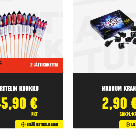
2 jättirakettia
rttelin kunkku
Magnum Kran
45,90
€
2,90
pkt
50kpl/k
Lisää Ostoslistaan
Li