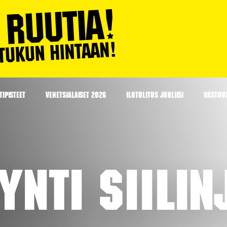
IPISTEET
VENETSIALAISET 2026
ILOTULITUS JUHLIISI
VASTUU
ynti Siili