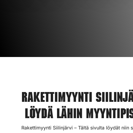
Rakettimyynti Siilinj
Löydä lähin myyntipis
Rakettimyynti Siilinjärvi – Tältä sivulta löydät niin