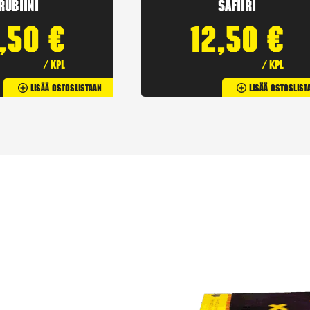
Rubiini
Safiiri
2,50
€
12,50
€
/ kpl
/ kpl
Lisää Ostoslistaan
Lisää Ostoslist