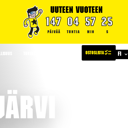
UUTEEN VUOTEEN
147
04
57
24
PÄIVÄÄ
TUNTIA
MIN
S
LLISUUS
TURVALLISUUS
ARTIKKELIT
njärvi