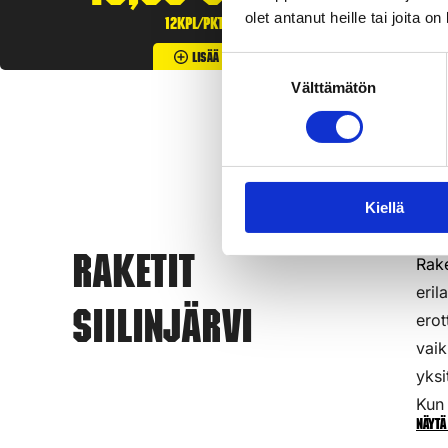
olet antanut heille tai joita o
12kpl/pkt
Lisää Ostoslistaan
Suostumuksen
Välttämätön
valinta
Kiellä
Rake
Raketit
eril
Siilinjärvi
erot
vaik
yksi
Kun 
Näytä