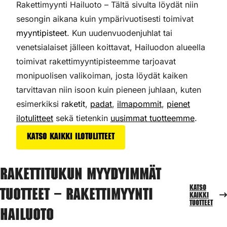
Rakettimyynti Hailuoto – Tältä sivulta löydät niin
sesongin aikana kuin ympärivuotisesti toimivat
myyntipisteet
. Kun uudenvuodenjuhlat tai
venetsialaiset jälleen koittavat, Hailuodon alueella
toimivat rakettimyyntipisteemme tarjoavat
monipuolisen valikoiman,
josta löydät kaiken
tarvittavan niin isoon kuin pieneen juhlaan, kuten
esimerkiksi
raketit
,
padat
,
ilmapommit
,
pienet
ilotulitteet
sekä tietenkin
uusimmat tuotteemme
.
Katso kaikki ilotulitteet
Rakettitukun myydyimmät
Katso
tuotteet – Rakettimyynti
kaikki
tuotteet
Hailuoto