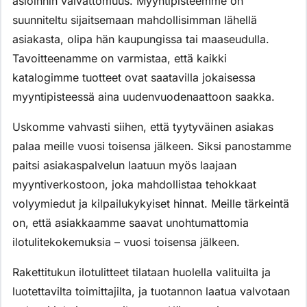
asioinnin vaivattomuus. Myyntipisteemme on
suunniteltu sijaitsemaan mahdollisimman lähellä
asiakasta, olipa hän kaupungissa tai maaseudulla.
Tavoitteenamme on varmistaa, että kaikki
katalogimme tuotteet ovat saatavilla jokaisessa
myyntipisteessä aina uudenvuodenaattoon saakka.
Uskomme vahvasti siihen, että tyytyväinen asiakas
palaa meille vuosi toisensa jälkeen. Siksi panostamme
paitsi asiakaspalvelun laatuun myös laajaan
myyntiverkostoon, joka mahdollistaa tehokkaat
volyymiedut ja kilpailukykyiset hinnat. Meille tärkeintä
on, että asiakkaamme saavat unohtumattomia
ilotulitekokemuksia – vuosi toisensa jälkeen.
Rakettitukun ilotulitteet tilataan huolella valituilta ja
luotettavilta toimittajilta, ja tuotannon laatua valvotaan