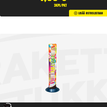
3kpl/pkt
Lisää Ostoslistaan