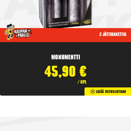
2 jättirakettia
Monumentti
45,90
€
/ kpl
Lisää Ostoslistaan