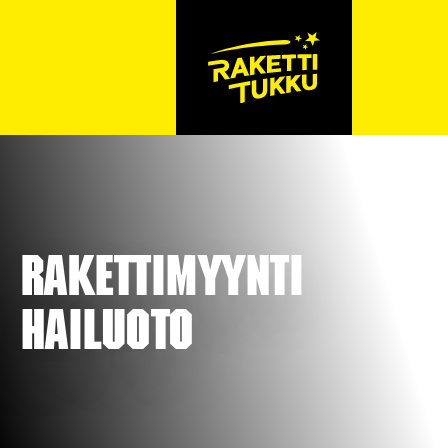
Rakettimyynti
Hailuoto