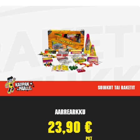
Suihkut tai raketit
Aarrearkku
23,90
€
pkt