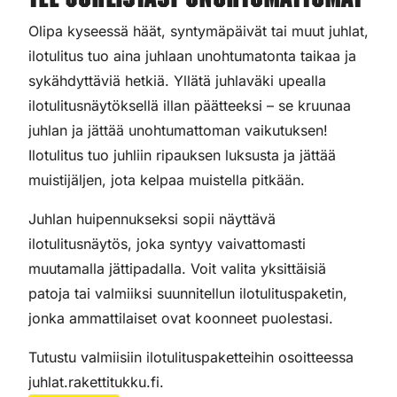
Tee juhlistasi unohtumattomat
Olipa kyseessä häät, syntymäpäivät tai muut juhlat,
ilotulitus tuo aina juhlaan unohtumatonta taikaa ja
sykähdyttäviä hetkiä. Yllätä juhlaväki upealla
ilotulitusnäytöksellä illan päätteeksi – se kruunaa
juhlan ja jättää unohtumattoman vaikutuksen!
Ilotulitus tuo juhliin ripauksen luksusta ja jättää
muistijäljen, jota kelpaa muistella pitkään.
Juhlan huipennukseksi sopii näyttävä
ilotulitusnäytös, joka syntyy vaivattomasti
muutamalla jättipadalla. Voit valita yksittäisiä
patoja tai valmiiksi suunnitellun ilotulituspaketin,
jonka ammattilaiset ovat koonneet puolestasi.
Tutustu valmiisiin ilotulituspaketteihin osoitteessa
juhlat.rakettitukku.fi.