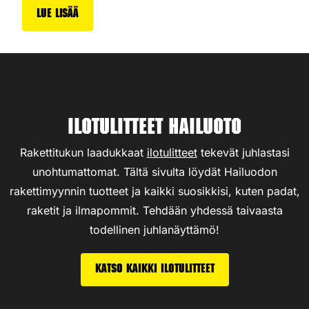
Lue lisää
Ilotulitteet Hailuoto
Rakettitukun laadukkaat
ilotulitteet
tekevät juhlastasi
unohtumattomat. Tältä sivulta löydät Hailuodon
rakettimyynnin tuotteet ja kaikki suosikkisi, kuten padat,
raketit ja ilmapommit. Tehdään yhdessä taivaasta
todellinen juhlanäyttämö!
Katso kaikki ilotulitteet