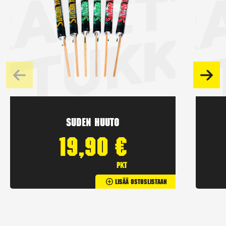
Suden huuto
19,90
€
pkt
Lisää Ostoslistaan