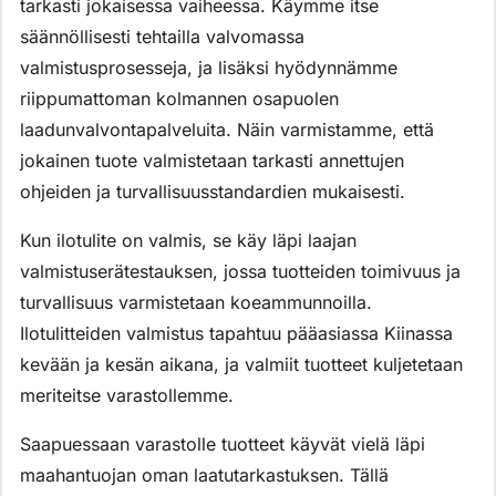
tarkasti jokaisessa vaiheessa. Käymme itse
säännöllisesti tehtailla valvomassa
valmistusprosesseja, ja lisäksi hyödynnämme
riippumattoman kolmannen osapuolen
laadunvalvontapalveluita. Näin varmistamme, että
jokainen tuote valmistetaan tarkasti annettujen
ohjeiden ja turvallisuusstandardien mukaisesti.
Kun ilotulite on valmis, se käy läpi laajan
valmistuserätestauksen, jossa tuotteiden toimivuus ja
turvallisuus varmistetaan koeammunnoilla.
Ilotulitteiden valmistus tapahtuu pääasiassa Kiinassa
kevään ja kesän aikana, ja valmiit tuotteet kuljetetaan
meriteitse varastollemme.
Saapuessaan varastolle tuotteet käyvät vielä läpi
maahantuojan oman laatutarkastuksen. Tällä