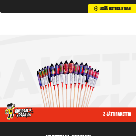
Lisää Ostoslistaan
2 jättirakettia