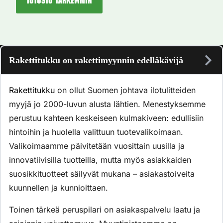
Tutustu tarkemmin
Rakettitukku on rakettimyynnin edelläkävijä
Rakettitukku
on ollut Suomen johtava ilotulitteiden
myyjä jo 2000-luvun alusta lähtien. Menestyksemme
perustuu kahteen keskeiseen kulmakiveen: edullisiin
hintoihin ja huolella valittuun tuotevalikoimaan.
Valikoimaamme päivitetään vuosittain uusilla ja
innovatiivisilla tuotteilla, mutta myös asiakkaiden
suosikkituotteet säilyvät mukana – asiakastoiveita
kuunnellen ja kunnioittaen.
Toinen tärkeä peruspilari on asiakaspalvelu laatu ja