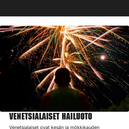
Venetsialaiset Hailuoto
Venetsialaiset ovat kesän ja mökkikauden