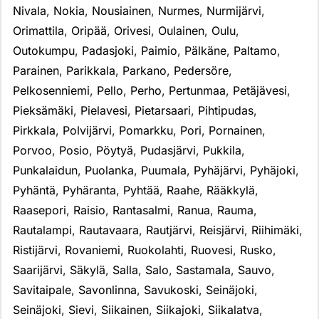
Nivala
,
Nokia
,
Nousiainen
,
Nurmes
,
Nurmijärvi
,
Orimattila
,
Oripää
,
Orivesi
,
Oulainen
,
Oulu
,
Outokumpu
,
Padasjoki
,
Paimio
,
Pälkäne
,
Paltamo
,
Parainen
,
Parikkala
,
Parkano
,
Pedersöre
,
Pelkosenniemi
,
Pello
,
Perho
,
Pertunmaa
,
Petäjävesi
,
Pieksämäki
,
Pielavesi
,
Pietarsaari
,
Pihtipudas
,
Pirkkala
,
Polvijärvi
,
Pomarkku
,
Pori
,
Pornainen
,
Porvoo
,
Posio
,
Pöytyä
,
Pudasjärvi
,
Pukkila
,
Punkalaidun
,
Puolanka
,
Puumala
,
Pyhäjärvi
,
Pyhäjoki
,
Pyhäntä
,
Pyhäranta
,
Pyhtää
,
Raahe
,
Rääkkylä
,
Raasepori
,
Raisio
,
Rantasalmi
,
Ranua
,
Rauma
,
Rautalampi
,
Rautavaara
,
Rautjärvi
,
Reisjärvi
,
Riihimäki
,
Ristijärvi
,
Rovaniemi
,
Ruokolahti
,
Ruovesi
,
Rusko
,
Saarijärvi
,
Säkylä
,
Salla
,
Salo
,
Sastamala
,
Sauvo
,
Savitaipale
,
Savonlinna
,
Savukoski
,
Seinäjoki
,
Seinäjoki
,
Sievi
,
Siikainen
,
Siikajoki
,
Siikalatva
,