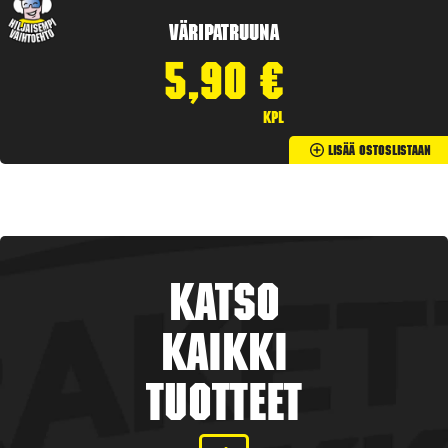
Väripatruuna
5,90
€
kpl
Lisää Ostoslistaan
Katso
kaikki
tuotteet