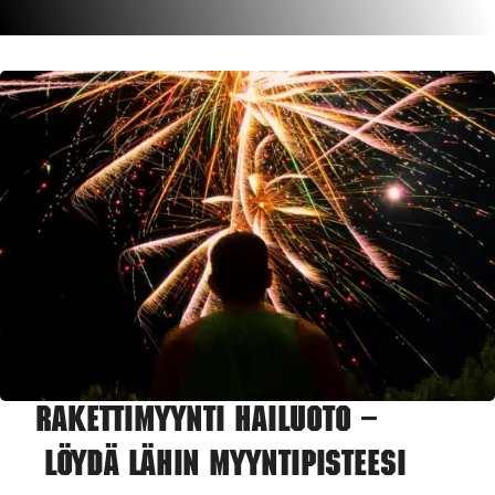
Rakettimyynti Hailuoto –
Löydä lähin myyntipisteesi