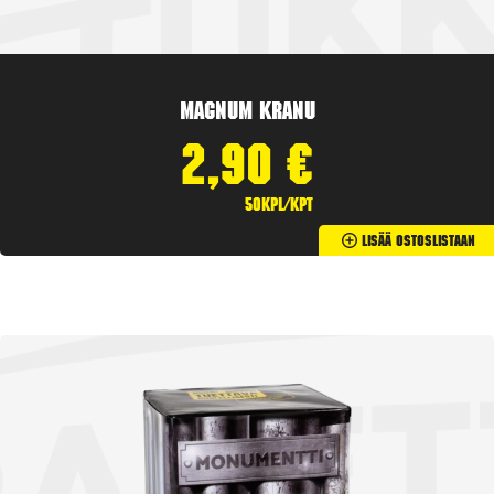
Magnum Kranu
2,90
€
50kpl/kpt
Lisää Ostoslistaan