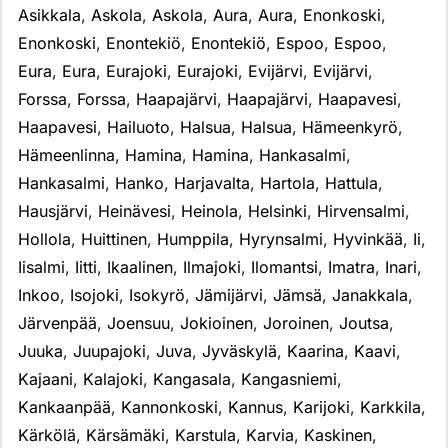
Asikkala
,
Askola
,
Askola
,
Aura
,
Aura
,
Enonkoski
,
Enonkoski
,
Enontekiö
,
Enontekiö
,
Espoo
,
Espoo
,
Eura
,
Eura
,
Eurajoki
,
Eurajoki
,
Evijärvi
,
Evijärvi
,
Forssa
,
Forssa
,
Haapajärvi
,
Haapajärvi
,
Haapavesi
,
Haapavesi
,
Hailuoto
,
Halsua
,
Halsua
,
Hämeenkyrö
,
Hämeenlinna
,
Hamina
,
Hamina
,
Hankasalmi
,
Hankasalmi
,
Hanko
,
Harjavalta
,
Hartola
,
Hattula
,
Hausjärvi
,
Heinävesi
,
Heinola
,
Helsinki
,
Hirvensalmi
,
Hollola
,
Huittinen
,
Humppila
,
Hyrynsalmi
,
Hyvinkää
,
Ii
,
Iisalmi
,
Iitti
,
Ikaalinen
,
Ilmajoki
,
Ilomantsi
,
Imatra
,
Inari
,
Inkoo
,
Isojoki
,
Isokyrö
,
Jämijärvi
,
Jämsä
,
Janakkala
,
Järvenpää
,
Joensuu
,
Jokioinen
,
Joroinen
,
Joutsa
,
Juuka
,
Juupajoki
,
Juva
,
Jyväskylä
,
Kaarina
,
Kaavi
,
Kajaani
,
Kalajoki
,
Kangasala
,
Kangasniemi
,
Kankaanpää
,
Kannonkoski
,
Kannus
,
Karijoki
,
Karkkila
,
Kärkölä
,
Kärsämäki
,
Karstula
,
Karvia
,
Kaskinen
,