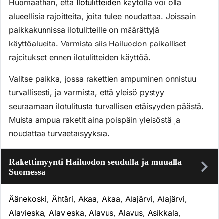
Huomaathan, että
Ilotulitteiden
käytöllä voi olla
alueellisia rajoitteita, joita tulee noudattaa. Joissain
paikkakunnissa ilotulitteille on määrättyjä
käyttöalueita. Varmista siis Hailuodon paikalliset
rajoitukset ennen ilotulitteiden käyttöä.
Valitse paikka, jossa rakettien ampuminen onnistuu
turvallisesti, ja varmista, että yleisö pystyy
seuraamaan ilotulitusta turvallisen etäisyyden päästä.
Muista ampua raketit aina poispäin yleisöstä ja
noudattaa turvaetäisyyksiä.
Rakettimyynti Hailuodon seudulla ja muualla
Suomessa
Äänekoski
,
Ähtäri
,
Akaa
,
Akaa
,
Alajärvi
,
Alajärvi
,
Alavieska
,
Alavieska
,
Alavus
,
Alavus
,
Asikkala
,