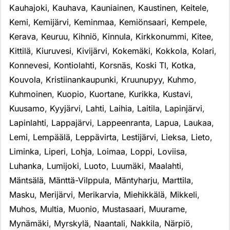
Kauhajoki
,
Kauhava
,
Kauniainen
,
Kaustinen
,
Keitele
,
Kemi
,
Kemijärvi
,
Keminmaa
,
Kemiönsaari
,
Kempele
,
Kerava
,
Keuruu
,
Kihniö
,
Kinnula
,
Kirkkonummi
,
Kitee
,
Kittilä
,
Kiuruvesi
,
Kivijärvi
,
Kokemäki
,
Kokkola
,
Kolari
,
Konnevesi
,
Kontiolahti
,
Korsnäs
,
Koski Tl
,
Kotka
,
Kouvola
,
Kristiinankaupunki
,
Kruunupyy
,
Kuhmo
,
Kuhmoinen
,
Kuopio
,
Kuortane
,
Kurikka
,
Kustavi
,
Kuusamo
,
Kyyjärvi
,
Lahti
,
Laihia
,
Laitila
,
Lapinjärvi
,
Lapinlahti
,
Lappajärvi
,
Lappeenranta
,
Lapua
,
Laukaa
,
Lemi
,
Lempäälä
,
Leppävirta
,
Lestijärvi
,
Lieksa
,
Lieto
,
Liminka
,
Liperi
,
Lohja
,
Loimaa
,
Loppi
,
Loviisa
,
Luhanka
,
Lumijoki
,
Luoto
,
Luumäki
,
Maalahti
,
Mäntsälä
,
Mänttä-Vilppula
,
Mäntyharju
,
Marttila
,
Masku
,
Merijärvi
,
Merikarvia
,
Miehikkälä
,
Mikkeli
,
Muhos
,
Multia
,
Muonio
,
Mustasaari
,
Muurame
,
Mynämäki
,
Myrskylä
,
Naantali
,
Nakkila
,
Närpiö
,