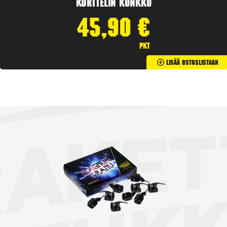
Korttelin kunkku
45,90
€
pkt
Lisää Ostoslistaan