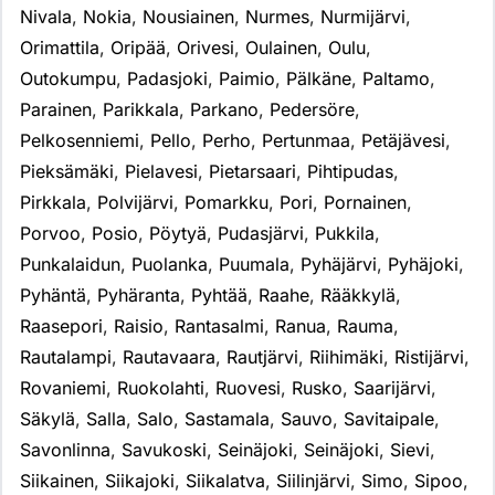
Nivala
,
Nokia
,
Nousiainen
,
Nurmes
,
Nurmijärvi
,
Orimattila
,
Oripää
,
Orivesi
,
Oulainen
,
Oulu
,
Outokumpu
,
Padasjoki
,
Paimio
,
Pälkäne
,
Paltamo
,
Parainen
,
Parikkala
,
Parkano
,
Pedersöre
,
Pelkosenniemi
,
Pello
,
Perho
,
Pertunmaa
,
Petäjävesi
,
Pieksämäki
,
Pielavesi
,
Pietarsaari
,
Pihtipudas
,
Pirkkala
,
Polvijärvi
,
Pomarkku
,
Pori
,
Pornainen
,
Porvoo
,
Posio
,
Pöytyä
,
Pudasjärvi
,
Pukkila
,
Punkalaidun
,
Puolanka
,
Puumala
,
Pyhäjärvi
,
Pyhäjoki
,
Pyhäntä
,
Pyhäranta
,
Pyhtää
,
Raahe
,
Rääkkylä
,
Raasepori
,
Raisio
,
Rantasalmi
,
Ranua
,
Rauma
,
Rautalampi
,
Rautavaara
,
Rautjärvi
,
Riihimäki
,
Ristijärvi
,
Rovaniemi
,
Ruokolahti
,
Ruovesi
,
Rusko
,
Saarijärvi
,
Säkylä
,
Salla
,
Salo
,
Sastamala
,
Sauvo
,
Savitaipale
,
Savonlinna
,
Savukoski
,
Seinäjoki
,
Seinäjoki
,
Sievi
,
Siikainen
,
Siikajoki
,
Siikalatva
,
Siilinjärvi
,
Simo
,
Sipoo
,