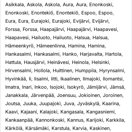
Asikkala
,
Askola
,
Askola
,
Aura
,
Aura
,
Enonkoski
,
Enonkoski
,
Enontekiö
,
Enontekiö
,
Espoo
,
Espoo
,
Eura
,
Eura
,
Eurajoki
,
Eurajoki
,
Evijärvi
,
Evijärvi
,
Forssa
,
Forssa
,
Haapajärvi
,
Haapajärvi
,
Haapavesi
,
Haapavesi
,
Hailuoto
,
Hailuoto
,
Halsua
,
Halsua
,
Hämeenkyrö
,
Hämeenlinna
,
Hamina
,
Hamina
,
Hankasalmi
,
Hankasalmi
,
Hanko
,
Harjavalta
,
Hartola
,
Hattula
,
Hausjärvi
,
Heinävesi
,
Heinola
,
Helsinki
,
Hirvensalmi
,
Hollola
,
Huittinen
,
Humppila
,
Hyrynsalmi
,
Hyvinkää
,
Ii
,
Iisalmi
,
Iitti
,
Ikaalinen
,
Ilmajoki
,
Ilomantsi
,
Imatra
,
Inari
,
Inkoo
,
Isojoki
,
Isokyrö
,
Jämijärvi
,
Jämsä
,
Janakkala
,
Järvenpää
,
Joensuu
,
Jokioinen
,
Joroinen
,
Joutsa
,
Juuka
,
Juupajoki
,
Juva
,
Jyväskylä
,
Kaarina
,
Kaavi
,
Kajaani
,
Kalajoki
,
Kangasala
,
Kangasniemi
,
Kankaanpää
,
Kannonkoski
,
Kannus
,
Karijoki
,
Karkkila
,
Kärkölä
,
Kärsämäki
,
Karstula
,
Karvia
,
Kaskinen
,