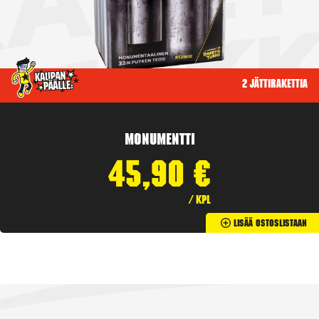
2 jättirakettia
Monumentti
45,90
€
/ kpl
Lisää Ostoslistaan