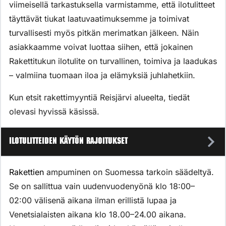
viimeisellä tarkastuksella varmistamme, että ilotulitteet
täyttävät tiukat laatuvaatimuksemme ja toimivat
turvallisesti myös pitkän merimatkan jälkeen. Näin
asiakkaamme voivat luottaa siihen, että jokainen
Rakettitukun ilotulite on turvallinen, toimiva ja laadukas
– valmiina tuomaan iloa ja elämyksiä juhlahetkiin.
Kun etsit rakettimyyntiä Reisjärvi alueelta, tiedät
olevasi hyvissä käsissä.
Ilotulitteiden käytön rajoitukset
Rakettien
ampuminen on Suomessa tarkoin säädeltyä.
Se on sallittua vain uudenvuodenyönä klo 18:00–
02:00 välisenä aikana ilman erillistä lupaa ja
Venetsialaisten aikana klo 18.00–24.00 aikana.