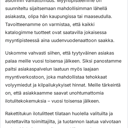
asioinnin vaivattomuus. Myyntipisteemme on
suunniteltu sijaitsemaan mahdollisimman lähellä
asiakasta, olipa hän kaupungissa tai maaseudulla.
Tavoitteenamme on varmistaa, että kaikki
katalogimme tuotteet ovat saatavilla jokaisessa
myyntipisteessä aina uudenvuodenaattoon saakka.
Uskomme vahvasti siihen, että tyytyväinen asiakas
palaa meille vuosi toisensa jälkeen. Siksi panostamme
paitsi asiakaspalvelun laatuun myös laajaan
myyntiverkostoon, joka mahdollistaa tehokkaat
volyymiedut ja kilpailukykyiset hinnat. Meille tärkeintä
on, että asiakkaamme saavat unohtumattomia
ilotulitekokemuksia – vuosi toisensa jälkeen.
Rakettitukun ilotulitteet tilataan huolella valituilta ja
luotettavilta toimittajilta, ja tuotannon laatua valvotaan