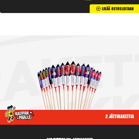
Lisää Ostoslistaan
2 jättirakettia