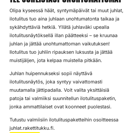
Tee juhlistasi unohtumattomat
Olipa kyseessä häät, syntymäpäivät tai muut juhlat,
ilotulitus tuo aina juhlaan unohtumatonta taikaa ja
sykähdyttäviä hetkiä. Yllätä juhlaväki upealla
ilotulitusnäytöksellä illan päätteeksi – se kruunaa
juhlan ja jättää unohtumattoman vaikutuksen!
Ilotulitus tuo juhliin ripauksen luksusta ja jättää
muistijäljen, jota kelpaa muistella pitkään.
Juhlan huipennukseksi sopii näyttävä
ilotulitusnäytös, joka syntyy vaivattomasti
muutamalla jättipadalla. Voit valita yksittäisiä
patoja tai valmiiksi suunnitellun ilotulituspaketin,
jonka ammattilaiset ovat koonneet puolestasi.
Tutustu valmiisiin ilotulituspaketteihin osoitteessa
juhlat.rakettitukku.fi.