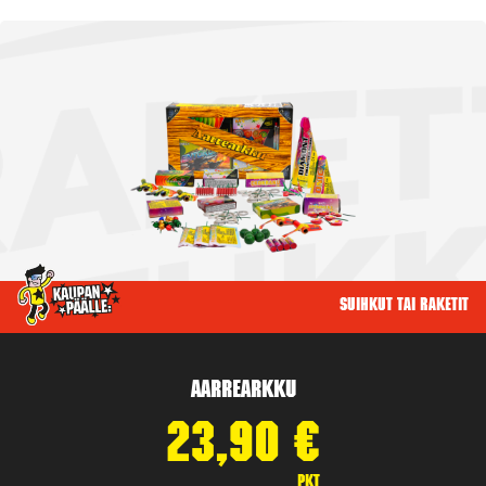
Suihkut tai raketit
Aarrearkku
23,90
€
pkt