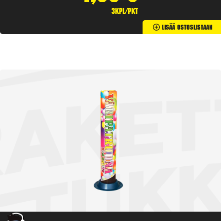
3kpl/pkt
Lisää Ostoslistaan