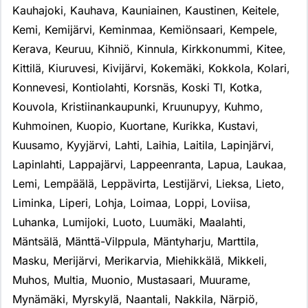
Kauhajoki
,
Kauhava
,
Kauniainen
,
Kaustinen
,
Keitele
,
Kemi
,
Kemijärvi
,
Keminmaa
,
Kemiönsaari
,
Kempele
,
Kerava
,
Keuruu
,
Kihniö
,
Kinnula
,
Kirkkonummi
,
Kitee
,
Kittilä
,
Kiuruvesi
,
Kivijärvi
,
Kokemäki
,
Kokkola
,
Kolari
,
Konnevesi
,
Kontiolahti
,
Korsnäs
,
Koski Tl
,
Kotka
,
Kouvola
,
Kristiinankaupunki
,
Kruunupyy
,
Kuhmo
,
Kuhmoinen
,
Kuopio
,
Kuortane
,
Kurikka
,
Kustavi
,
Kuusamo
,
Kyyjärvi
,
Lahti
,
Laihia
,
Laitila
,
Lapinjärvi
,
Lapinlahti
,
Lappajärvi
,
Lappeenranta
,
Lapua
,
Laukaa
,
Lemi
,
Lempäälä
,
Leppävirta
,
Lestijärvi
,
Lieksa
,
Lieto
,
Liminka
,
Liperi
,
Lohja
,
Loimaa
,
Loppi
,
Loviisa
,
Luhanka
,
Lumijoki
,
Luoto
,
Luumäki
,
Maalahti
,
Mäntsälä
,
Mänttä-Vilppula
,
Mäntyharju
,
Marttila
,
Masku
,
Merijärvi
,
Merikarvia
,
Miehikkälä
,
Mikkeli
,
Muhos
,
Multia
,
Muonio
,
Mustasaari
,
Muurame
,
Mynämäki
,
Myrskylä
,
Naantali
,
Nakkila
,
Närpiö
,