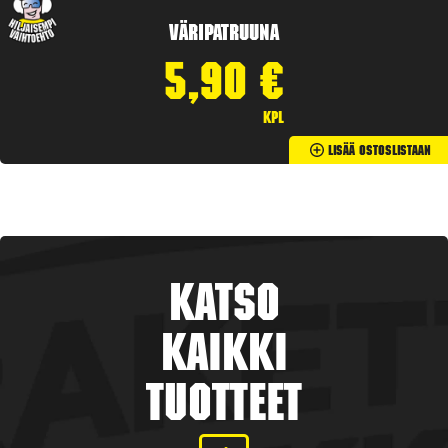
Väripatruuna
5,90
€
kpl
Lisää Ostoslistaan
Katso
kaikki
tuotteet