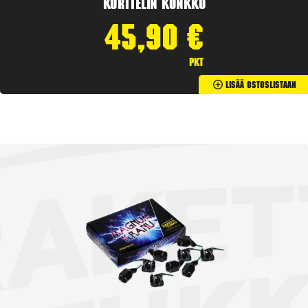
Korttelin kunkku
45,90
€
pkt
Lisää Ostoslistaan