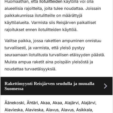
Huomaathan, että
Ilotulitteiden
käytöllä voi olla
alueellisia rajoitteita, joita tulee noudattaa. Joissain
paikkakunnissa ilotulitteille on määrättyjä
käyttöalueita. Varmista siis Reisjärven paikalliset
rajoitukset ennen ilotulitteiden käyttöä.
Valitse paikka, jossa rakettien ampuminen onnistuu
turvallisesti, ja varmista, että yleisö pystyy
seuraamaan ilotulitusta turvallisen etäisyyden päästä.
Muista ampua raketit aina poispäin yleisöstä ja
noudattaa turvaetäisyyksiä.
Rakettimyynti Reisjärven seudulla ja muualla
Suomessa
Äänekoski
,
Ähtäri
,
Akaa
,
Akaa
,
Alajärvi
,
Alajärvi
,
Alavieska
,
Alavieska
,
Alavus
,
Alavus
,
Asikkala
,