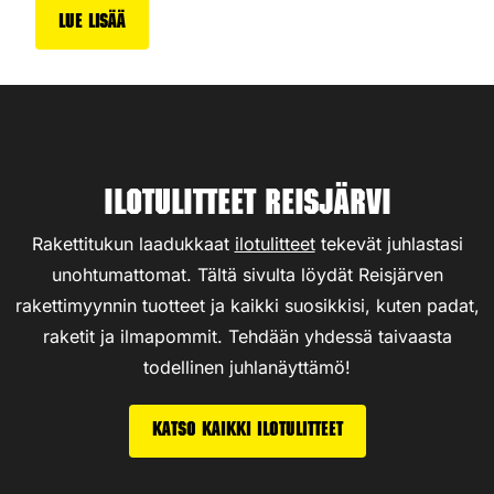
Lue lisää
Ilotulitteet Reisjärvi
Rakettitukun laadukkaat
ilotulitteet
tekevät juhlastasi
unohtumattomat. Tältä sivulta löydät Reisjärven
rakettimyynnin tuotteet ja kaikki suosikkisi, kuten padat,
raketit ja ilmapommit. Tehdään yhdessä taivaasta
todellinen juhlanäyttämö!
Katso kaikki ilotulitteet