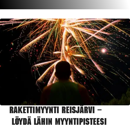
Rakettimyynti Reisjärvi –
Löydä lähin myyntipisteesi