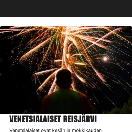
Venetsialaiset Reisjärvi
Venetsialaiset ovat kesän ja mökkikauden