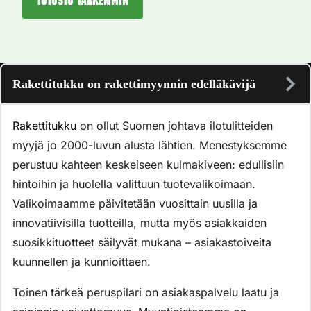
Tutustu tarkemmin
Rakettitukku on rakettimyynnin edelläkävijä
Rakettitukku
on ollut Suomen johtava ilotulitteiden
myyjä jo 2000-luvun alusta lähtien. Menestyksemme
perustuu kahteen keskeiseen kulmakiveen: edullisiin
hintoihin ja huolella valittuun tuotevalikoimaan.
Valikoimaamme päivitetään vuosittain uusilla ja
innovatiivisilla tuotteilla, mutta myös asiakkaiden
suosikkituotteet säilyvät mukana – asiakastoiveita
kuunnellen ja kunnioittaen.
Toinen tärkeä peruspilari on asiakaspalvelu laatu ja