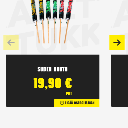
Suden huuto
19,90
€
pkt
Lisää Ostoslistaan