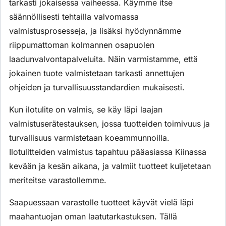
tarkasti jokaisessa vaiheessa. Käymme itse
säännöllisesti tehtailla valvomassa
valmistusprosesseja, ja lisäksi hyödynnämme
riippumattoman kolmannen osapuolen
laadunvalvontapalveluita. Näin varmistamme, että
jokainen tuote valmistetaan tarkasti annettujen
ohjeiden ja turvallisuusstandardien mukaisesti.
Kun ilotulite on valmis, se käy läpi laajan
valmistuserätestauksen, jossa tuotteiden toimivuus ja
turvallisuus varmistetaan koeammunnoilla.
Ilotulitteiden valmistus tapahtuu pääasiassa Kiinassa
kevään ja kesän aikana, ja valmiit tuotteet kuljetetaan
meriteitse varastollemme.
Saapuessaan varastolle tuotteet käyvät vielä läpi
maahantuojan oman laatutarkastuksen. Tällä