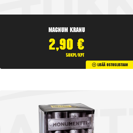
Magnum Kranu
2,90
€
50kpl/kpt
Lisää Ostoslistaan