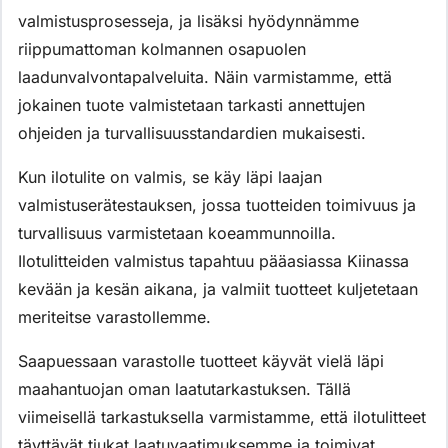
valmistusprosesseja, ja lisäksi hyödynnämme
riippumattoman kolmannen osapuolen
laadunvalvontapalveluita. Näin varmistamme, että
jokainen tuote valmistetaan tarkasti annettujen
ohjeiden ja turvallisuusstandardien mukaisesti.
Kun ilotulite on valmis, se käy läpi laajan
valmistuserätestauksen, jossa tuotteiden toimivuus ja
turvallisuus varmistetaan koeammunnoilla.
Ilotulitteiden valmistus tapahtuu pääasiassa Kiinassa
kevään ja kesän aikana, ja valmiit tuotteet kuljetetaan
meriteitse varastollemme.
Saapuessaan varastolle tuotteet käyvät vielä läpi
maahantuojan oman laatutarkastuksen. Tällä
viimeisellä tarkastuksella varmistamme, että ilotulitteet
täyttävät tiukat laatuvaatimuksemme ja toimivat