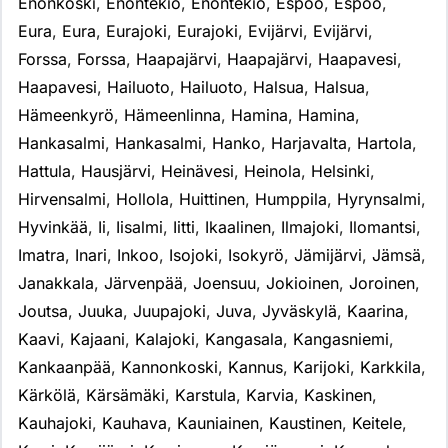
Enonkoski
,
Enontekiö
,
Enontekiö
,
Espoo
,
Espoo
,
Eura
,
Eura
,
Eurajoki
,
Eurajoki
,
Evijärvi
,
Evijärvi
,
Forssa
,
Forssa
,
Haapajärvi
,
Haapajärvi
,
Haapavesi
,
Haapavesi
,
Hailuoto
,
Hailuoto
,
Halsua
,
Halsua
,
Hämeenkyrö
,
Hämeenlinna
,
Hamina
,
Hamina
,
Hankasalmi
,
Hankasalmi
,
Hanko
,
Harjavalta
,
Hartola
,
Hattula
,
Hausjärvi
,
Heinävesi
,
Heinola
,
Helsinki
,
Hirvensalmi
,
Hollola
,
Huittinen
,
Humppila
,
Hyrynsalmi
,
Hyvinkää
,
Ii
,
Iisalmi
,
Iitti
,
Ikaalinen
,
Ilmajoki
,
Ilomantsi
,
Imatra
,
Inari
,
Inkoo
,
Isojoki
,
Isokyrö
,
Jämijärvi
,
Jämsä
,
Janakkala
,
Järvenpää
,
Joensuu
,
Jokioinen
,
Joroinen
,
Joutsa
,
Juuka
,
Juupajoki
,
Juva
,
Jyväskylä
,
Kaarina
,
Kaavi
,
Kajaani
,
Kalajoki
,
Kangasala
,
Kangasniemi
,
Kankaanpää
,
Kannonkoski
,
Kannus
,
Karijoki
,
Karkkila
,
Kärkölä
,
Kärsämäki
,
Karstula
,
Karvia
,
Kaskinen
,
Kauhajoki
,
Kauhava
,
Kauniainen
,
Kaustinen
,
Keitele
,