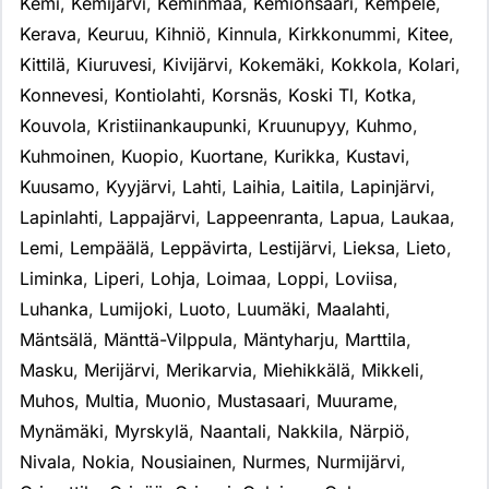
Kemi
,
Kemijärvi
,
Keminmaa
,
Kemiönsaari
,
Kempele
,
Kerava
,
Keuruu
,
Kihniö
,
Kinnula
,
Kirkkonummi
,
Kitee
,
Kittilä
,
Kiuruvesi
,
Kivijärvi
,
Kokemäki
,
Kokkola
,
Kolari
,
Konnevesi
,
Kontiolahti
,
Korsnäs
,
Koski Tl
,
Kotka
,
Kouvola
,
Kristiinankaupunki
,
Kruunupyy
,
Kuhmo
,
Kuhmoinen
,
Kuopio
,
Kuortane
,
Kurikka
,
Kustavi
,
Kuusamo
,
Kyyjärvi
,
Lahti
,
Laihia
,
Laitila
,
Lapinjärvi
,
Lapinlahti
,
Lappajärvi
,
Lappeenranta
,
Lapua
,
Laukaa
,
Lemi
,
Lempäälä
,
Leppävirta
,
Lestijärvi
,
Lieksa
,
Lieto
,
Liminka
,
Liperi
,
Lohja
,
Loimaa
,
Loppi
,
Loviisa
,
Luhanka
,
Lumijoki
,
Luoto
,
Luumäki
,
Maalahti
,
Mäntsälä
,
Mänttä-Vilppula
,
Mäntyharju
,
Marttila
,
Masku
,
Merijärvi
,
Merikarvia
,
Miehikkälä
,
Mikkeli
,
Muhos
,
Multia
,
Muonio
,
Mustasaari
,
Muurame
,
Mynämäki
,
Myrskylä
,
Naantali
,
Nakkila
,
Närpiö
,
Nivala
,
Nokia
,
Nousiainen
,
Nurmes
,
Nurmijärvi
,