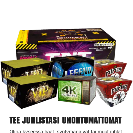
Tee juhlistasi unohtumattomat
Olipa kyseessä häät, syntymäpäivät tai muut juhlat,