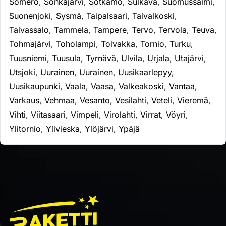
Somero
,
Sonkajärvi
,
Sotkamo
,
Sulkava
,
Suomussalmi
,
Suonenjoki
,
Sysmä
,
Taipalsaari
,
Taivalkoski
,
Taivassalo
,
Tammela
,
Tampere
,
Tervo
,
Tervola
,
Teuva
,
Tohmajärvi
,
Toholampi
,
Toivakka
,
Tornio
,
Turku
,
Tuusniemi
,
Tuusula
,
Tyrnävä
,
Ulvila
,
Urjala
,
Utajärvi
,
Utsjoki
,
Uurainen
,
Uurainen
,
Uusikaarlepyy
,
Uusikaupunki
,
Vaala
,
Vaasa
,
Valkeakoski
,
Vantaa
,
Varkaus
,
Vehmaa
,
Vesanto
,
Vesilahti
,
Veteli
,
Vieremä
,
Vihti
,
Viitasaari
,
Vimpeli
,
Virolahti
,
Virrat
,
Vöyri
,
Ylitornio
,
Ylivieska
,
Ylöjärvi
,
Ypäjä