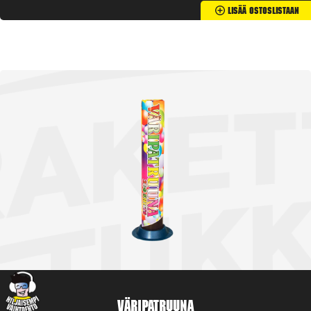
Lisää Ostoslistaan
Väripatruuna