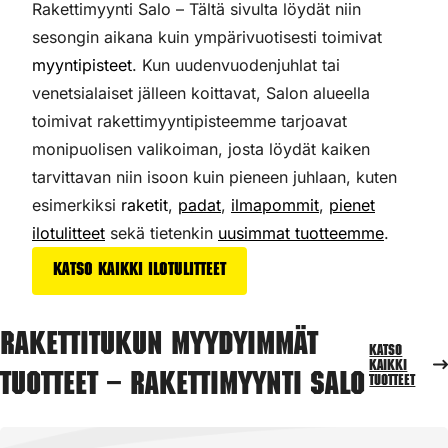
Rakettimyynti Salo – Tältä sivulta löydät niin
sesongin aikana kuin ympärivuotisesti toimivat
myyntipisteet
. Kun uudenvuodenjuhlat tai
venetsialaiset jälleen koittavat, Salon alueella
toimivat rakettimyyntipisteemme tarjoavat
monipuolisen valikoiman,
josta löydät kaiken
tarvittavan niin isoon kuin pieneen juhlaan, kuten
esimerkiksi
raketit
,
padat
,
ilmapommit
,
pienet
ilotulitteet
sekä tietenkin
uusimmat tuotteemme
.
Katso kaikki ilotulitteet
Rakettitukun myydyimmät
Katso
kaikki
tuotteet – Rakettimyynti Salo
tuotteet