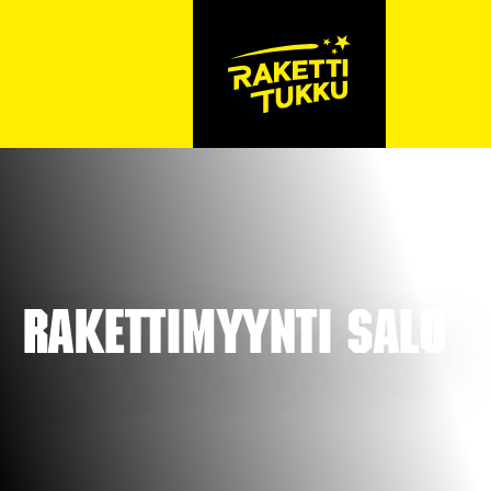
Rakettimyynti Salo