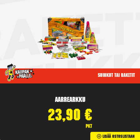
Suihkut tai raketit
Aarrearkku
23,90
€
pkt
Lisää Ostoslistaan