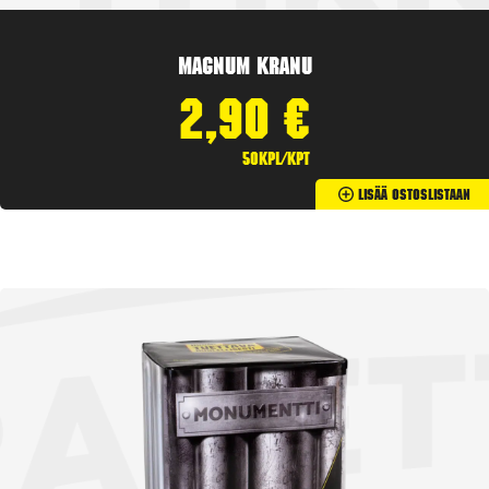
Magnum Kranu
2,90
€
50kpl/kpt
Lisää Ostoslistaan