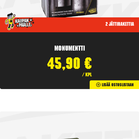
2 jättirakettia
Monumentti
45,90
€
/ kpl
Lisää Ostoslistaan