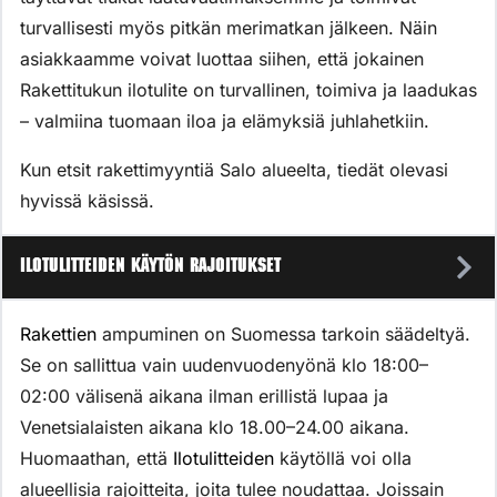
turvallisesti myös pitkän merimatkan jälkeen. Näin
asiakkaamme voivat luottaa siihen, että jokainen
Rakettitukun ilotulite on turvallinen, toimiva ja laadukas
– valmiina tuomaan iloa ja elämyksiä juhlahetkiin.
Kun etsit rakettimyyntiä Salo alueelta, tiedät olevasi
hyvissä käsissä.
Ilotulitteiden käytön rajoitukset
Rakettien
ampuminen on Suomessa tarkoin säädeltyä.
Se on sallittua vain uudenvuodenyönä klo 18:00–
02:00 välisenä aikana ilman erillistä lupaa ja
Venetsialaisten aikana klo 18.00–24.00 aikana.
Huomaathan, että
Ilotulitteiden
käytöllä voi olla
alueellisia rajoitteita, joita tulee noudattaa. Joissain