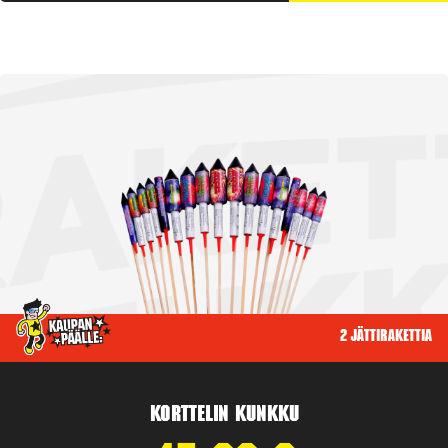
2 jättirakettia
Korttelin kunkku