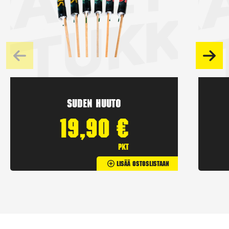
Suden huuto
19,90
€
pkt
Lisää Ostoslistaan