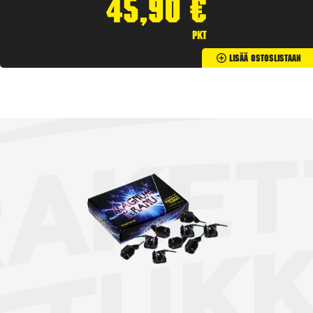
45,90
€
pkt
Lisää Ostoslistaan