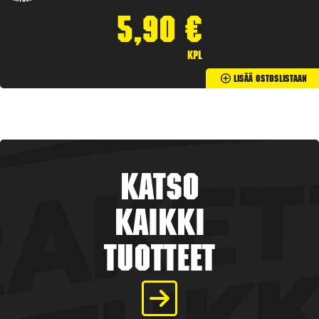
5,90
€
kpl
Lisää Ostoslistaan
Katso
kaikki
tuotteet