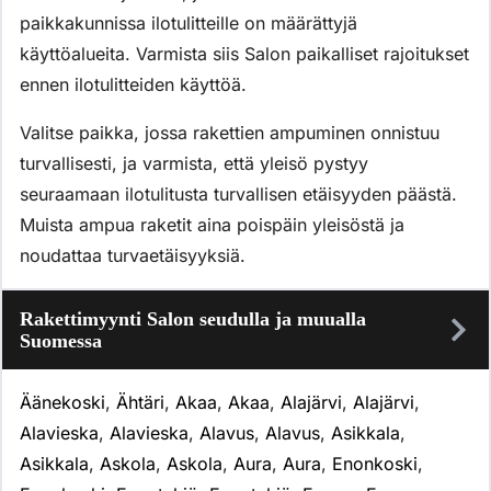
paikkakunnissa ilotulitteille on määrättyjä
käyttöalueita. Varmista siis Salon paikalliset rajoitukset
ennen ilotulitteiden käyttöä.
Valitse paikka, jossa rakettien ampuminen onnistuu
turvallisesti, ja varmista, että yleisö pystyy
seuraamaan ilotulitusta turvallisen etäisyyden päästä.
Muista ampua raketit aina poispäin yleisöstä ja
noudattaa turvaetäisyyksiä.
Rakettimyynti Salon seudulla ja muualla
Suomessa
Äänekoski
,
Ähtäri
,
Akaa
,
Akaa
,
Alajärvi
,
Alajärvi
,
Alavieska
,
Alavieska
,
Alavus
,
Alavus
,
Asikkala
,
Asikkala
,
Askola
,
Askola
,
Aura
,
Aura
,
Enonkoski
,