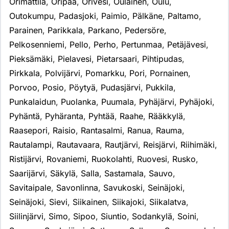
Orimattila
,
Oripää
,
Orivesi
,
Oulainen
,
Oulu
,
Outokumpu
,
Padasjoki
,
Paimio
,
Pälkäne
,
Paltamo
,
Parainen
,
Parikkala
,
Parkano
,
Pedersöre
,
Pelkosenniemi
,
Pello
,
Perho
,
Pertunmaa
,
Petäjävesi
,
Pieksämäki
,
Pielavesi
,
Pietarsaari
,
Pihtipudas
,
Pirkkala
,
Polvijärvi
,
Pomarkku
,
Pori
,
Pornainen
,
Porvoo
,
Posio
,
Pöytyä
,
Pudasjärvi
,
Pukkila
,
Punkalaidun
,
Puolanka
,
Puumala
,
Pyhäjärvi
,
Pyhäjoki
,
Pyhäntä
,
Pyhäranta
,
Pyhtää
,
Raahe
,
Rääkkylä
,
Raasepori
,
Raisio
,
Rantasalmi
,
Ranua
,
Rauma
,
Rautalampi
,
Rautavaara
,
Rautjärvi
,
Reisjärvi
,
Riihimäki
,
Ristijärvi
,
Rovaniemi
,
Ruokolahti
,
Ruovesi
,
Rusko
,
Saarijärvi
,
Säkylä
,
Salla
,
Sastamala
,
Sauvo
,
Savitaipale
,
Savonlinna
,
Savukoski
,
Seinäjoki
,
Seinäjoki
,
Sievi
,
Siikainen
,
Siikajoki
,
Siikalatva
,
Siilinjärvi
,
Simo
,
Sipoo
,
Siuntio
,
Sodankylä
,
Soini
,