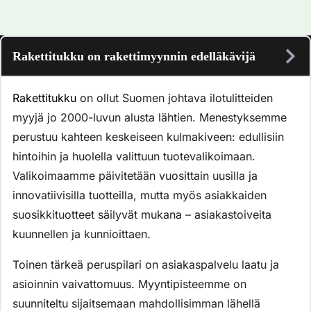
Rakettitukku on rakettimyynnin edelläkävijä
Rakettitukku
on ollut Suomen johtava ilotulitteiden
myyjä jo 2000-luvun alusta lähtien. Menestyksemme
perustuu kahteen keskeiseen kulmakiveen: edullisiin
hintoihin ja huolella valittuun tuotevalikoimaan.
Valikoimaamme päivitetään vuosittain uusilla ja
innovatiivisilla tuotteilla, mutta myös asiakkaiden
suosikkituotteet säilyvät mukana – asiakastoiveita
kuunnellen ja kunnioittaen.
Toinen tärkeä peruspilari on asiakaspalvelu laatu ja
asioinnin vaivattomuus. Myyntipisteemme on
suunniteltu sijaitsemaan mahdollisimman lähellä