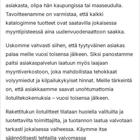
asiakasta, olipa hän kaupungissa tai maaseudulla.
Tavoitteenamme on varmistaa, että kaikki
katalogimme tuotteet ovat saatavilla jokaisessa
myyntipisteessä aina uudenvuodenaattoon saakka.
Uskomme vahvasti siihen, että tyytyväinen asiakas
palaa meille vuosi toisensa jälkeen. Siksi panostamme
paitsi asiakaspalvelun laatuun myös laajaan
myyntiverkostoon, joka mahdollistaa tehokkaat
volyymiedut ja kilpailukykyiset hinnat. Meille tärkeintä
on, että asiakkaamme saavat unohtumattomia
ilotulitekokemuksia – vuosi toisensa jälkeen.
Rakettitukun ilotulitteet tilataan huolella valituilta ja
luotettavilta toimittajilta, ja tuotannon laatua valvotaan
tarkasti jokaisessa vaiheessa. Käymme itse
säännöllisesti tehtailla valvomassa