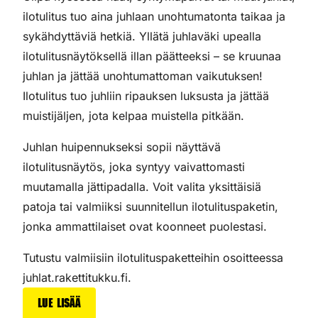
ilotulitus tuo aina juhlaan unohtumatonta taikaa ja
sykähdyttäviä hetkiä. Yllätä juhlaväki upealla
ilotulitusnäytöksellä illan päätteeksi – se kruunaa
juhlan ja jättää unohtumattoman vaikutuksen!
Ilotulitus tuo juhliin ripauksen luksusta ja jättää
muistijäljen, jota kelpaa muistella pitkään.
Juhlan huipennukseksi sopii näyttävä
ilotulitusnäytös, joka syntyy vaivattomasti
muutamalla jättipadalla. Voit valita yksittäisiä
patoja tai valmiiksi suunnitellun ilotulituspaketin,
jonka ammattilaiset ovat koonneet puolestasi.
Tutustu valmiisiin ilotulituspaketteihin osoitteessa
juhlat.rakettitukku.fi.
Lue lisää