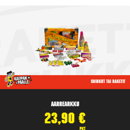
Suihkut tai raketit
Aarrearkku
23,90
€
pkt