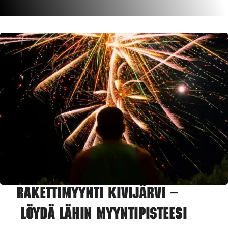
Rakettimyynti Kivijärvi –
Löydä lähin myyntipisteesi