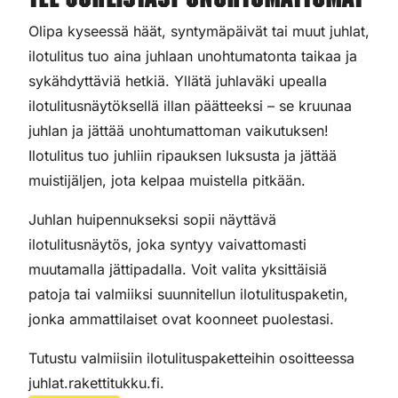
Tee juhlistasi unohtumattomat
Olipa kyseessä häät, syntymäpäivät tai muut juhlat,
ilotulitus tuo aina juhlaan unohtumatonta taikaa ja
sykähdyttäviä hetkiä. Yllätä juhlaväki upealla
ilotulitusnäytöksellä illan päätteeksi – se kruunaa
juhlan ja jättää unohtumattoman vaikutuksen!
Ilotulitus tuo juhliin ripauksen luksusta ja jättää
muistijäljen, jota kelpaa muistella pitkään.
Juhlan huipennukseksi sopii näyttävä
ilotulitusnäytös, joka syntyy vaivattomasti
muutamalla jättipadalla. Voit valita yksittäisiä
patoja tai valmiiksi suunnitellun ilotulituspaketin,
jonka ammattilaiset ovat koonneet puolestasi.
Tutustu valmiisiin ilotulituspaketteihin osoitteessa
juhlat.rakettitukku.fi.