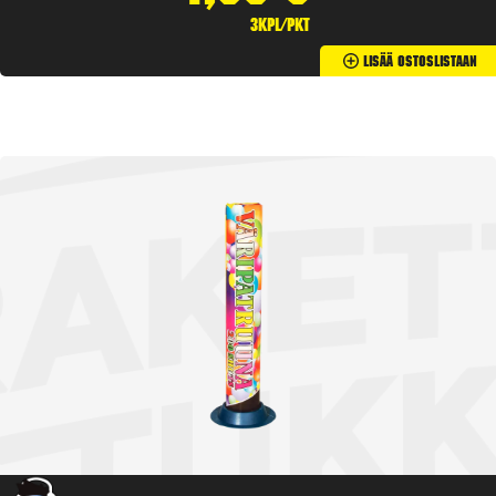
3kpl/pkt
Lisää Ostoslistaan