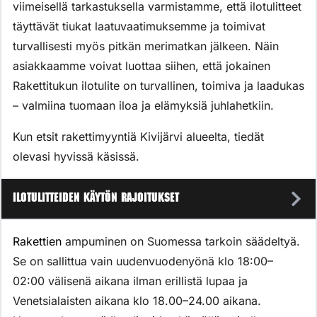
viimeisellä tarkastuksella varmistamme, että ilotulitteet
täyttävät tiukat laatuvaatimuksemme ja toimivat
turvallisesti myös pitkän merimatkan jälkeen. Näin
asiakkaamme voivat luottaa siihen, että jokainen
Rakettitukun ilotulite on turvallinen, toimiva ja laadukas
– valmiina tuomaan iloa ja elämyksiä juhlahetkiin.
Kun etsit rakettimyyntiä Kivijärvi alueelta, tiedät
olevasi hyvissä käsissä.
Ilotulitteiden käytön rajoitukset
Rakettien
ampuminen on Suomessa tarkoin säädeltyä.
Se on sallittua vain uudenvuodenyönä klo 18:00–
02:00 välisenä aikana ilman erillistä lupaa ja
Venetsialaisten aikana klo 18.00–24.00 aikana.