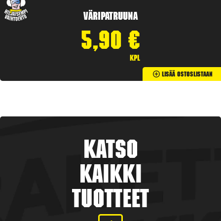
Väripatruuna
5,90
€
kpl
Lisää Ostoslistaan
Katso
kaikki
tuotteet