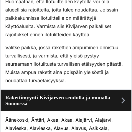
Huomaathan, että
Ilotulitteiden
käytöllä voi olla
alueellisia rajoitteita, joita tulee noudattaa. Joissain
paikkakunnissa ilotulitteille on määrättyjä
käyttöalueita. Varmista siis Kivijärven paikalliset
rajoitukset ennen ilotulitteiden käyttöä.
Valitse paikka, jossa rakettien ampuminen onnistuu
turvallisesti, ja varmista, että yleisö pystyy
seuraamaan ilotulitusta turvallisen etäisyyden päästä.
Muista ampua raketit aina poispäin yleisöstä ja
noudattaa turvaetäisyyksiä.
Rakettimyynti Kivijärven seudulla ja muualla
Suomessa
Äänekoski
,
Ähtäri
,
Akaa
,
Akaa
,
Alajärvi
,
Alajärvi
,
Alavieska
,
Alavieska
,
Alavus
,
Alavus
,
Asikkala
,