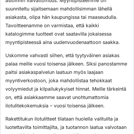
asioinnin vaivattomuus. Myyntipisteemme on
suunniteltu sijaitsemaan mahdollisimman lähellä
asiakasta, olipa hän kaupungissa tai maaseudulla.
Tavoitteenamme on varmistaa, että kaikki
katalogimme tuotteet ovat saatavilla jokaisessa
myyntipisteessä aina uudenvuodenaattoon saakka.
Uskomme vahvasti siihen, että tyytyväinen asiakas
palaa meille vuosi toisensa jälkeen. Siksi panostamme
paitsi asiakaspalvelun laatuun myös laajaan
myyntiverkostoon, joka mahdollistaa tehokkaat
volyymiedut ja kilpailukykyiset hinnat. Meille tärkeintä
on, että asiakkaamme saavat unohtumattomia
ilotulitekokemuksia – vuosi toisensa jälkeen.
Rakettitukun ilotulitteet tilataan huolella valituilta ja
luotettavilta toimittajilta, ja tuotannon laatua valvotaan