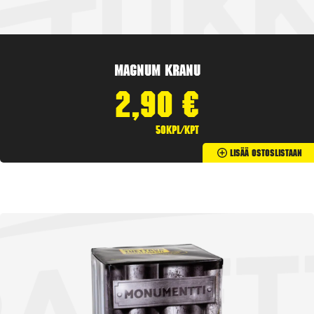
Magnum Kranu
2,90
€
50kpl/kpt
Lisää Ostoslistaan