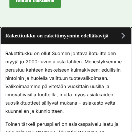
Tutustu tarkemmin
Rakettitukku on rakettimyynnin edelläkävijä
Rakettitukku
on ollut Suomen johtava ilotulitteiden
myyjä jo 2000-luvun alusta lähtien. Menestyksemme
perustuu kahteen keskeiseen kulmakiveen: edullisiin
hintoihin ja huolella valittuun tuotevalikoimaan.
Valikoimaamme päivitetään vuosittain uusilla ja
innovatiivisilla tuotteilla, mutta myös asiakkaiden
suosikkituotteet säilyvät mukana – asiakastoiveita
kuunnellen ja kunnioittaen.
Toinen tärkeä peruspilari on asiakaspalvelu laatu ja