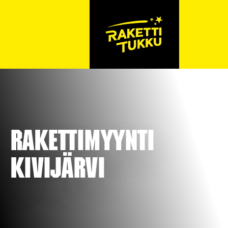
Rakettimyynti
Kivijärvi