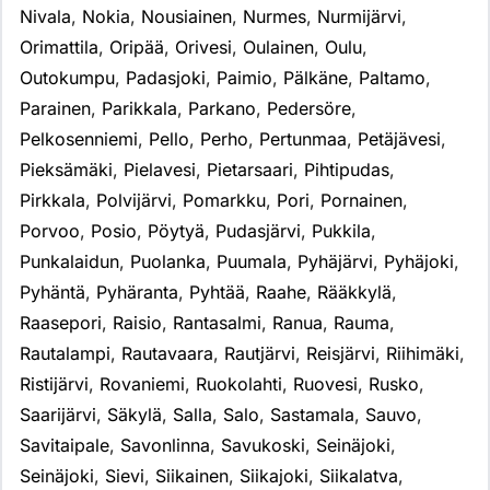
Nivala
,
Nokia
,
Nousiainen
,
Nurmes
,
Nurmijärvi
,
Orimattila
,
Oripää
,
Orivesi
,
Oulainen
,
Oulu
,
Outokumpu
,
Padasjoki
,
Paimio
,
Pälkäne
,
Paltamo
,
Parainen
,
Parikkala
,
Parkano
,
Pedersöre
,
Pelkosenniemi
,
Pello
,
Perho
,
Pertunmaa
,
Petäjävesi
,
Pieksämäki
,
Pielavesi
,
Pietarsaari
,
Pihtipudas
,
Pirkkala
,
Polvijärvi
,
Pomarkku
,
Pori
,
Pornainen
,
Porvoo
,
Posio
,
Pöytyä
,
Pudasjärvi
,
Pukkila
,
Punkalaidun
,
Puolanka
,
Puumala
,
Pyhäjärvi
,
Pyhäjoki
,
Pyhäntä
,
Pyhäranta
,
Pyhtää
,
Raahe
,
Rääkkylä
,
Raasepori
,
Raisio
,
Rantasalmi
,
Ranua
,
Rauma
,
Rautalampi
,
Rautavaara
,
Rautjärvi
,
Reisjärvi
,
Riihimäki
,
Ristijärvi
,
Rovaniemi
,
Ruokolahti
,
Ruovesi
,
Rusko
,
Saarijärvi
,
Säkylä
,
Salla
,
Salo
,
Sastamala
,
Sauvo
,
Savitaipale
,
Savonlinna
,
Savukoski
,
Seinäjoki
,
Seinäjoki
,
Sievi
,
Siikainen
,
Siikajoki
,
Siikalatva
,