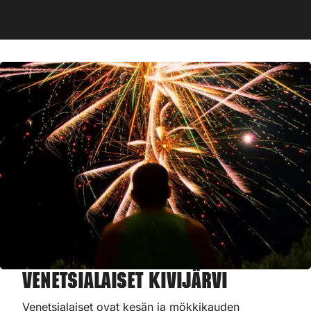
Venetsialaiset Kivijärvi
Venetsialaiset ovat kesän ja mökkikauden