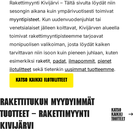
Rakettimyynti Kivijärvi – Tältä sivulta löydät niin
sesongin aikana kuin ympärivuotisesti toimivat
myyntipisteet
. Kun uudenvuodenjuhlat tai
venetsialaiset jälleen koittavat, Kivijärven alueella
toimivat rakettimyyntipisteemme tarjoavat
monipuolisen valikoiman,
josta löydät kaiken
tarvittavan niin isoon kuin pieneen juhlaan, kuten
esimerkiksi
raketit
,
padat
,
ilmapommit
,
pienet
ilotulitteet
sekä tietenkin
uusimmat tuotteemme
.
Katso kaikki ilotulitteet
Rakettitukun myydyimmät
Katso
tuotteet – Rakettimyynti
kaikki
tuotteet
Kivijärvi