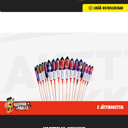
Lisää Ostoslistaan
2 jättirakettia