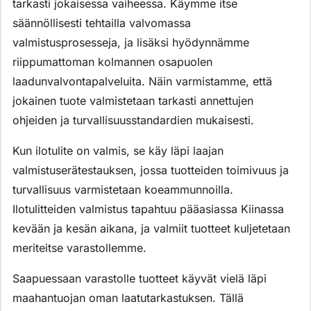
tarkasti jokaisessa vaiheessa. Käymme itse
säännöllisesti tehtailla valvomassa
valmistusprosesseja, ja lisäksi hyödynnämme
riippumattoman kolmannen osapuolen
laadunvalvontapalveluita. Näin varmistamme, että
jokainen tuote valmistetaan tarkasti annettujen
ohjeiden ja turvallisuusstandardien mukaisesti.
Kun ilotulite on valmis, se käy läpi laajan
valmistuserätestauksen, jossa tuotteiden toimivuus ja
turvallisuus varmistetaan koeammunnoilla.
Ilotulitteiden valmistus tapahtuu pääasiassa Kiinassa
kevään ja kesän aikana, ja valmiit tuotteet kuljetetaan
meriteitse varastollemme.
Saapuessaan varastolle tuotteet käyvät vielä läpi
maahantuojan oman laatutarkastuksen. Tällä