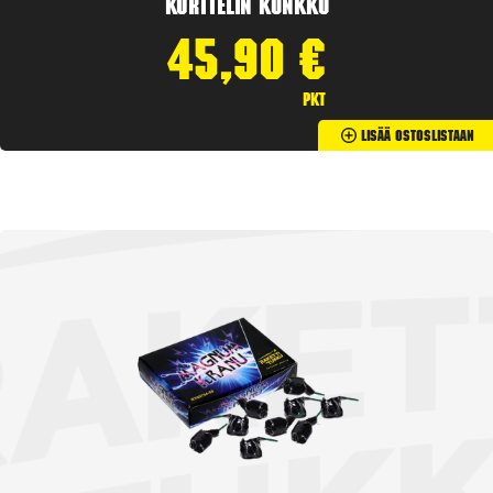
Korttelin kunkku
45,90
€
pkt
Lisää Ostoslistaan