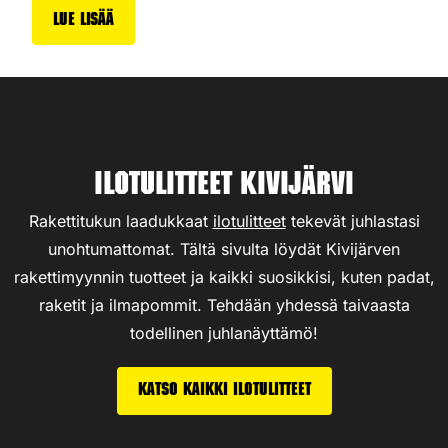
Lue lisää
Ilotulitteet Kivijärvi
Rakettitukun laadukkaat
ilotulitteet
tekevät juhlastasi
unohtumattomat. Tältä sivulta löydät Kivijärven
rakettimyynnin tuotteet ja kaikki suosikkisi, kuten padat,
raketit ja ilmapommit. Tehdään yhdessä taivaasta
todellinen juhlanäyttämö!
Katso kaikki ilotulitteet