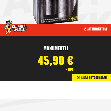
2 jättirakettia
Monumentti
45,90
€
/ kpl
Lisää Ostoslistaan