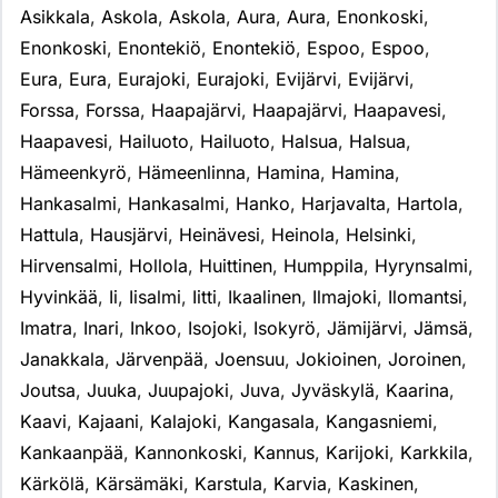
Asikkala
,
Askola
,
Askola
,
Aura
,
Aura
,
Enonkoski
,
Enonkoski
,
Enontekiö
,
Enontekiö
,
Espoo
,
Espoo
,
Eura
,
Eura
,
Eurajoki
,
Eurajoki
,
Evijärvi
,
Evijärvi
,
Forssa
,
Forssa
,
Haapajärvi
,
Haapajärvi
,
Haapavesi
,
Haapavesi
,
Hailuoto
,
Hailuoto
,
Halsua
,
Halsua
,
Hämeenkyrö
,
Hämeenlinna
,
Hamina
,
Hamina
,
Hankasalmi
,
Hankasalmi
,
Hanko
,
Harjavalta
,
Hartola
,
Hattula
,
Hausjärvi
,
Heinävesi
,
Heinola
,
Helsinki
,
Hirvensalmi
,
Hollola
,
Huittinen
,
Humppila
,
Hyrynsalmi
,
Hyvinkää
,
Ii
,
Iisalmi
,
Iitti
,
Ikaalinen
,
Ilmajoki
,
Ilomantsi
,
Imatra
,
Inari
,
Inkoo
,
Isojoki
,
Isokyrö
,
Jämijärvi
,
Jämsä
,
Janakkala
,
Järvenpää
,
Joensuu
,
Jokioinen
,
Joroinen
,
Joutsa
,
Juuka
,
Juupajoki
,
Juva
,
Jyväskylä
,
Kaarina
,
Kaavi
,
Kajaani
,
Kalajoki
,
Kangasala
,
Kangasniemi
,
Kankaanpää
,
Kannonkoski
,
Kannus
,
Karijoki
,
Karkkila
,
Kärkölä
,
Kärsämäki
,
Karstula
,
Karvia
,
Kaskinen
,