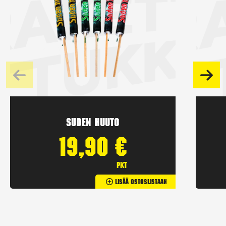
Suden huuto
19,90
€
pkt
Lisää Ostoslistaan