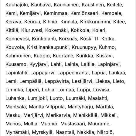
Kauhajoki
,
Kauhava
,
Kauniainen
,
Kaustinen
,
Keitele
,
Kemi
,
Kemijärvi
,
Keminmaa
,
Kemiönsaari
,
Kempele
,
Kerava
,
Keuruu
,
Kihniö
,
Kinnula
,
Kirkkonummi
,
Kitee
,
Kittilä
,
Kiuruvesi
,
Kokemäki
,
Kokkola
,
Kolari
,
Konnevesi
,
Kontiolahti
,
Korsnäs
,
Koski Tl
,
Kotka
,
Kouvola
,
Kristiinankaupunki
,
Kruunupyy
,
Kuhmo
,
Kuhmoinen
,
Kuopio
,
Kuortane
,
Kurikka
,
Kustavi
,
Kuusamo
,
Kyyjärvi
,
Lahti
,
Laihia
,
Laitila
,
Lapinjärvi
,
Lapinlahti
,
Lappajärvi
,
Lappeenranta
,
Lapua
,
Laukaa
,
Lemi
,
Lempäälä
,
Leppävirta
,
Lestijärvi
,
Lieksa
,
Lieto
,
Liminka
,
Liperi
,
Lohja
,
Loimaa
,
Loppi
,
Loviisa
,
Luhanka
,
Lumijoki
,
Luoto
,
Luumäki
,
Maalahti
,
Mäntsälä
,
Mänttä-Vilppula
,
Mäntyharju
,
Marttila
,
Masku
,
Merijärvi
,
Merikarvia
,
Miehikkälä
,
Mikkeli
,
Muhos
,
Multia
,
Muonio
,
Mustasaari
,
Muurame
,
Mynämäki
,
Myrskylä
,
Naantali
,
Nakkila
,
Närpiö
,