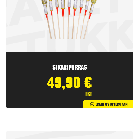
Sikariporras
49,90
€
pkt
Lisää Ostoslistaan