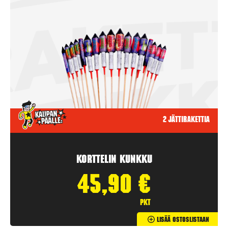
2 jättirakettia
Korttelin kunkku
45,90
€
pkt
Lisää Ostoslistaan