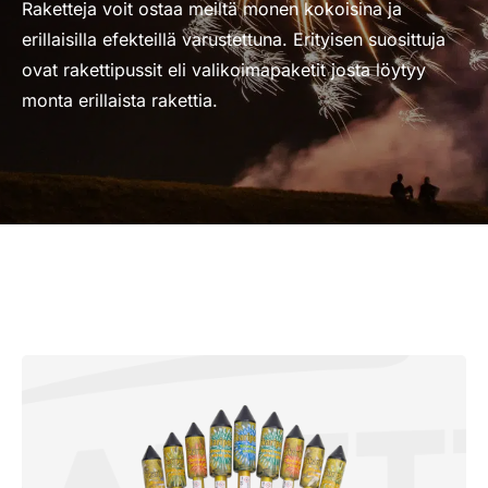
Raketteja voit ostaa meiltä monen kokoisina ja
erillaisilla efekteillä varustettuna. Erityisen suosittuja
ovat rakettipussit eli valikoimapaketit josta löytyy
monta erillaista rakettia.