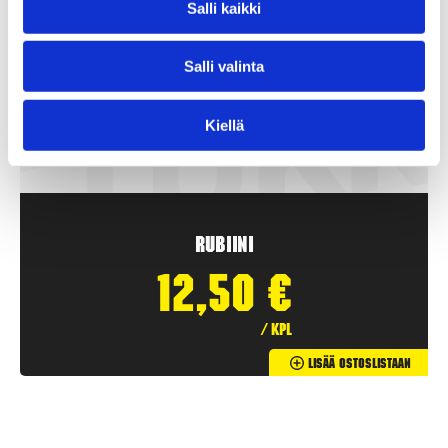
Salli kaikki
Salli valinta
Kiellä
Rubiini
12,50
€
/ kpl
Lisää Ostoslistaan