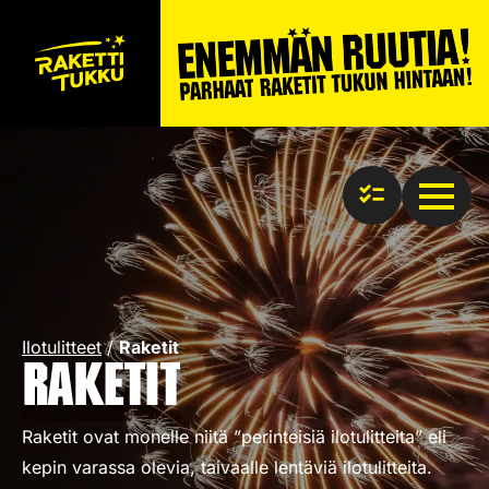
Ilotulitteet
/
Raketit
Raketit
Raketit ovat monelle niitä ”perinteisiä ilotulitteita” eli
kepin varassa olevia, taivaalle lentäviä ilotulitteita.