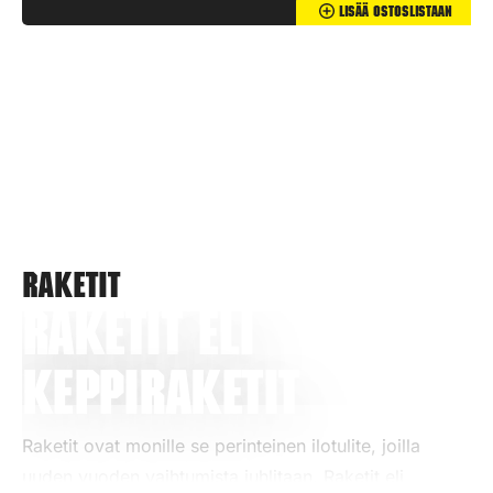
Lisää Ostoslistaan
Raketit
Raketit eli
keppiraketit
Raketit ovat monille se perinteinen ilotulite, joilla
uuden vuoden vaihtumista juhlitaan. Raketit eli