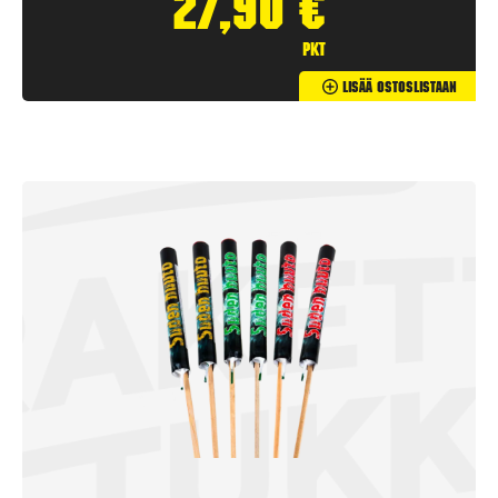
27,90
€
pkt
Lisää Ostoslistaan