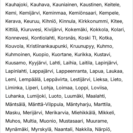
Kauhajoki
,
Kauhava
,
Kauniainen
,
Kaustinen
,
Keitele
,
Kemi
,
Kemijärvi
,
Keminmaa
,
Kemiönsaari
,
Kempele
,
Kerava
,
Keuruu
,
Kihniö
,
Kinnula
,
Kirkkonummi
,
Kitee
,
Kittilä
,
Kiuruvesi
,
Kivijärvi
,
Kokemäki
,
Kokkola
,
Kolari
,
Konnevesi
,
Kontiolahti
,
Korsnäs
,
Koski Tl
,
Kotka
,
Kouvola
,
Kristiinankaupunki
,
Kruunupyy
,
Kuhmo
,
Kuhmoinen
,
Kuopio
,
Kuortane
,
Kurikka
,
Kustavi
,
Kuusamo
,
Kyyjärvi
,
Lahti
,
Laihia
,
Laitila
,
Lapinjärvi
,
Lapinlahti
,
Lappajärvi
,
Lappeenranta
,
Lapua
,
Laukaa
,
Lemi
,
Lempäälä
,
Leppävirta
,
Lestijärvi
,
Lieksa
,
Lieto
,
Liminka
,
Liperi
,
Lohja
,
Loimaa
,
Loppi
,
Loviisa
,
Luhanka
,
Lumijoki
,
Luoto
,
Luumäki
,
Maalahti
,
Mäntsälä
,
Mänttä-Vilppula
,
Mäntyharju
,
Marttila
,
Masku
,
Merijärvi
,
Merikarvia
,
Miehikkälä
,
Mikkeli
,
Muhos
,
Multia
,
Muonio
,
Mustasaari
,
Muurame
,
Mynämäki
,
Myrskylä
,
Naantali
,
Nakkila
,
Närpiö
,