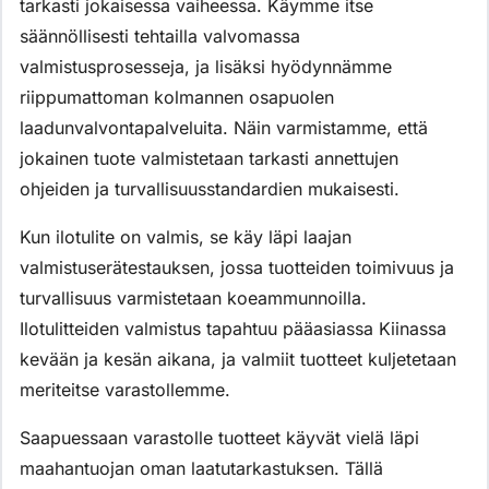
tarkasti jokaisessa vaiheessa. Käymme itse
säännöllisesti tehtailla valvomassa
valmistusprosesseja, ja lisäksi hyödynnämme
riippumattoman kolmannen osapuolen
laadunvalvontapalveluita. Näin varmistamme, että
jokainen tuote valmistetaan tarkasti annettujen
ohjeiden ja turvallisuusstandardien mukaisesti.
Kun ilotulite on valmis, se käy läpi laajan
valmistuserätestauksen, jossa tuotteiden toimivuus ja
turvallisuus varmistetaan koeammunnoilla.
Ilotulitteiden valmistus tapahtuu pääasiassa Kiinassa
kevään ja kesän aikana, ja valmiit tuotteet kuljetetaan
meriteitse varastollemme.
Saapuessaan varastolle tuotteet käyvät vielä läpi
maahantuojan oman laatutarkastuksen. Tällä