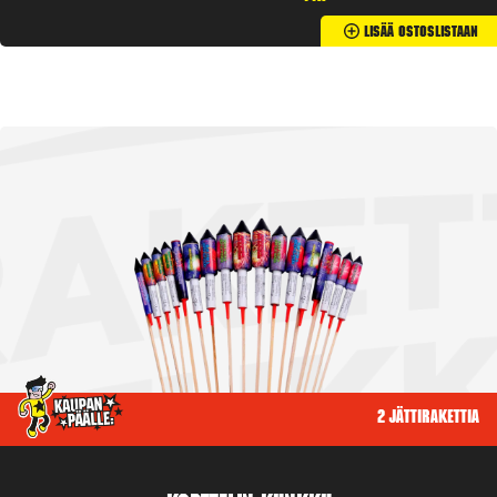
Lisää Ostoslistaan
2 jättirakettia