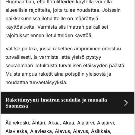
Huomaathan, että
Ilotulitteiden
käytöllä voi olla
alueellisia rajoitteita, joita tulee noudattaa. Joissain
paikkakunnissa ilotulitteille on määrättyjä
käyttöalueita. Varmista siis Imatran paikalliset
rajoitukset ennen ilotulitteiden käyttöä.
Valitse paikka, jossa rakettien ampuminen onnistuu
turvallisesti, ja varmista, että yleisö pystyy
seuraamaan ilotulitusta turvallisen etäisyyden päästä.
Muista ampua raketit aina poispäin yleisöstä ja
noudattaa turvaetäisyyksiä.
Rakettimyynti Imatran seudulla ja muualla
Suomessa
Äänekoski
,
Ähtäri
,
Akaa
,
Akaa
,
Alajärvi
,
Alajärvi
,
Alavieska
,
Alavieska
,
Alavus
,
Alavus
,
Asikkala
,