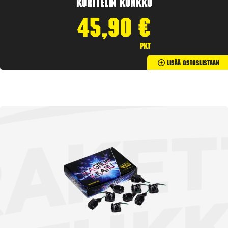
Korttelin kunkku
45,90
€
pkt
Lisää Ostoslistaan