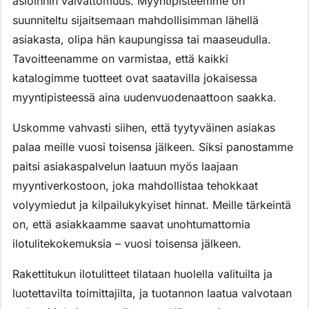
asioinnin vaivattomuus. Myyntipisteemme on
suunniteltu sijaitsemaan mahdollisimman lähellä
asiakasta, olipa hän kaupungissa tai maaseudulla.
Tavoitteenamme on varmistaa, että kaikki
katalogimme tuotteet ovat saatavilla jokaisessa
myyntipisteessä aina uudenvuodenaattoon saakka.
Uskomme vahvasti siihen, että tyytyväinen asiakas
palaa meille vuosi toisensa jälkeen. Siksi panostamme
paitsi asiakaspalvelun laatuun myös laajaan
myyntiverkostoon, joka mahdollistaa tehokkaat
volyymiedut ja kilpailukykyiset hinnat. Meille tärkeintä
on, että asiakkaamme saavat unohtumattomia
ilotulitekokemuksia – vuosi toisensa jälkeen.
Rakettitukun ilotulitteet tilataan huolella valituilta ja
luotettavilta toimittajilta, ja tuotannon laatua valvotaan