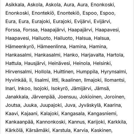
Asikkala
,
Askola
,
Askola
,
Aura
,
Aura
,
Enonkoski
,
Enonkoski
,
Enontekiö
,
Enontekiö
,
Espoo
,
Espoo
,
Eura
,
Eura
,
Eurajoki
,
Eurajoki
,
Evijärvi
,
Evijärvi
,
Forssa
,
Forssa
,
Haapajärvi
,
Haapajärvi
,
Haapavesi
,
Haapavesi
,
Hailuoto
,
Hailuoto
,
Halsua
,
Halsua
,
Hämeenkyrö
,
Hämeenlinna
,
Hamina
,
Hamina
,
Hankasalmi
,
Hankasalmi
,
Hanko
,
Harjavalta
,
Hartola
,
Hattula
,
Hausjärvi
,
Heinävesi
,
Heinola
,
Helsinki
,
Hirvensalmi
,
Hollola
,
Huittinen
,
Humppila
,
Hyrynsalmi
,
Hyvinkää
,
Ii
,
Iisalmi
,
Iitti
,
Ikaalinen
,
Ilmajoki
,
Ilomantsi
,
Inari
,
Inkoo
,
Isojoki
,
Isokyrö
,
Jämijärvi
,
Jämsä
,
Janakkala
,
Järvenpää
,
Joensuu
,
Jokioinen
,
Joroinen
,
Joutsa
,
Juuka
,
Juupajoki
,
Juva
,
Jyväskylä
,
Kaarina
,
Kaavi
,
Kajaani
,
Kalajoki
,
Kangasala
,
Kangasniemi
,
Kankaanpää
,
Kannonkoski
,
Kannus
,
Karijoki
,
Karkkila
,
Kärkölä
,
Kärsämäki
,
Karstula
,
Karvia
,
Kaskinen
,