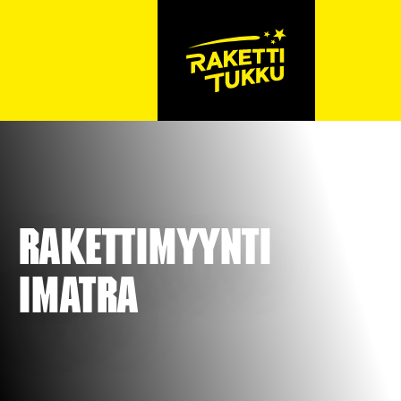
Rakettimyynti
Imatra