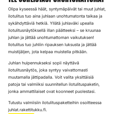
Tee juhlistasi unohtumattomat
Olipa kyseessä häät, syntymäpäivät tai muut juhlat,
ilotulitus tuo aina juhlaan unohtumatonta taikaa ja
sykähdyttäviä hetkiä. Yllätä juhlaväki upealla
ilotulitusnäytöksellä illan päätteeksi – se kruunaa
juhlan ja jättää unohtumattoman vaikutuksen!
Ilotulitus tuo juhliin ripauksen luksusta ja jättää
muistijäljen, jota kelpaa muistella pitkään.
Juhlan huipennukseksi sopii näyttävä
ilotulitusnäytös, joka syntyy vaivattomasti
muutamalla jättipadalla. Voit valita yksittäisiä
patoja tai valmiiksi suunnitellun ilotulituspaketin,
jonka ammattilaiset ovat koonneet puolestasi.
Tutustu valmiisiin ilotulituspaketteihin osoitteessa
juhlat.rakettitukku.fi.