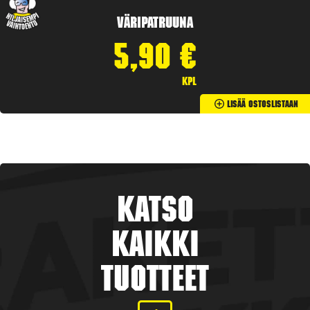
Väripatruuna
5,90
€
kpl
Lisää Ostoslistaan
Katso
kaikki
tuotteet