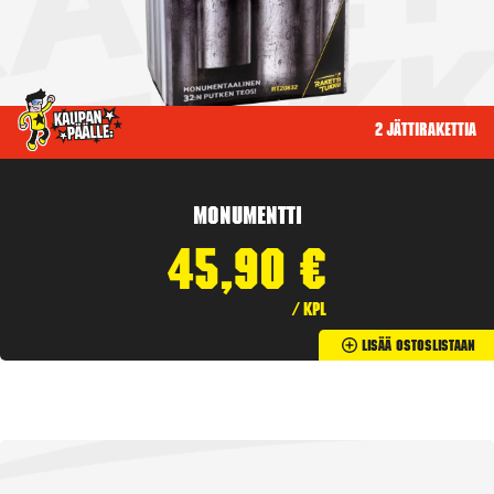
2 jättirakettia
Monumentti
45,90
€
/ kpl
Lisää Ostoslistaan