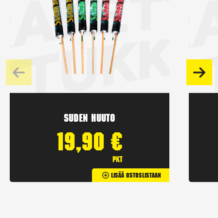
Suden huuto
19,90
€
pkt
Lisää Ostoslistaan