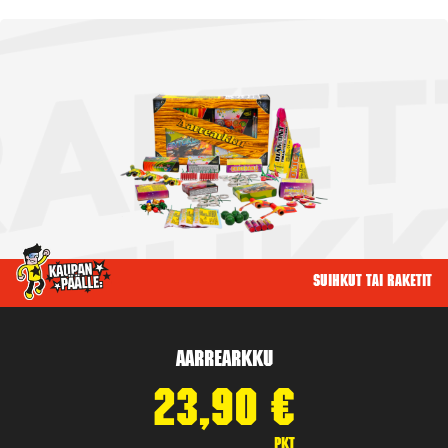
Suihkut tai raketit
Aarrearkku
23,90
€
pkt