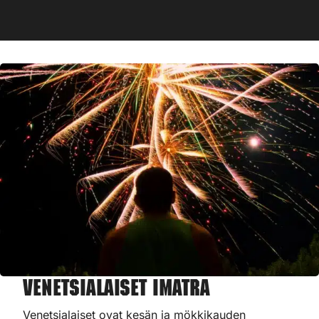
Venetsialaiset Imatra
Venetsialaiset ovat kesän ja mökkikauden