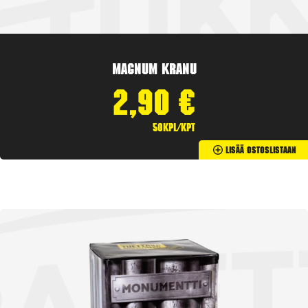
Magnum Kranu
2,90
€
50kpl/kpt
Lisää Ostoslistaan