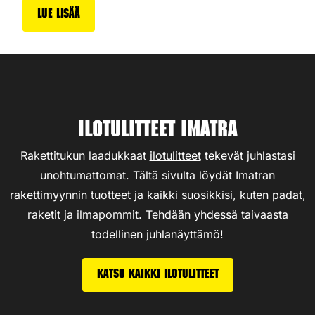
Lue lisää
Ilotulitteet Imatra
Rakettitukun laadukkaat
ilotulitteet
tekevät juhlastasi
unohtumattomat. Tältä sivulta löydät Imatran
rakettimyynnin tuotteet ja kaikki suosikkisi, kuten padat,
raketit ja ilmapommit. Tehdään yhdessä taivaasta
todellinen juhlanäyttämö!
Katso kaikki ilotulitteet