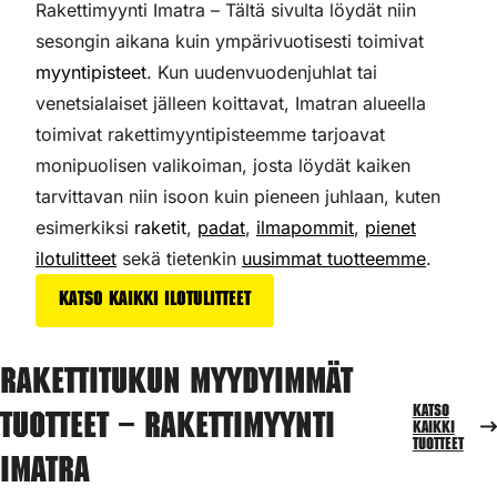
Rakettimyynti Imatra – Tältä sivulta löydät niin
sesongin aikana kuin ympärivuotisesti toimivat
myyntipisteet
. Kun uudenvuodenjuhlat tai
venetsialaiset jälleen koittavat, Imatran alueella
toimivat rakettimyyntipisteemme tarjoavat
monipuolisen valikoiman,
josta löydät kaiken
tarvittavan niin isoon kuin pieneen juhlaan, kuten
esimerkiksi
raketit
,
padat
,
ilmapommit
,
pienet
ilotulitteet
sekä tietenkin
uusimmat tuotteemme
.
Katso kaikki ilotulitteet
Rakettitukun myydyimmät
Katso
tuotteet – Rakettimyynti
kaikki
tuotteet
Imatra