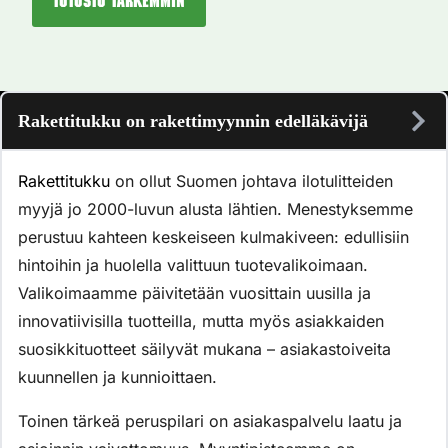
Tutustu tarkemmin
Rakettitukku on rakettimyynnin edelläkävijä
Rakettitukku
on ollut Suomen johtava ilotulitteiden
myyjä jo 2000-luvun alusta lähtien. Menestyksemme
perustuu kahteen keskeiseen kulmakiveen: edullisiin
hintoihin ja huolella valittuun tuotevalikoimaan.
Valikoimaamme päivitetään vuosittain uusilla ja
innovatiivisilla tuotteilla, mutta myös asiakkaiden
suosikkituotteet säilyvät mukana – asiakastoiveita
kuunnellen ja kunnioittaen.
Toinen tärkeä peruspilari on asiakaspalvelu laatu ja