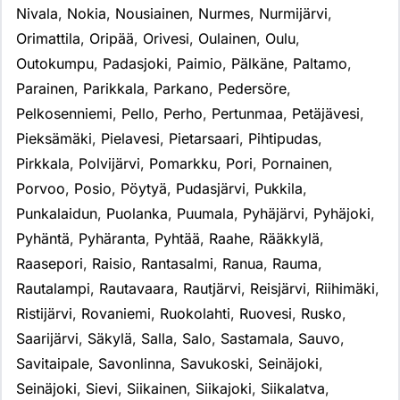
Nivala
,
Nokia
,
Nousiainen
,
Nurmes
,
Nurmijärvi
,
Orimattila
,
Oripää
,
Orivesi
,
Oulainen
,
Oulu
,
Outokumpu
,
Padasjoki
,
Paimio
,
Pälkäne
,
Paltamo
,
Parainen
,
Parikkala
,
Parkano
,
Pedersöre
,
Pelkosenniemi
,
Pello
,
Perho
,
Pertunmaa
,
Petäjävesi
,
Pieksämäki
,
Pielavesi
,
Pietarsaari
,
Pihtipudas
,
Pirkkala
,
Polvijärvi
,
Pomarkku
,
Pori
,
Pornainen
,
Porvoo
,
Posio
,
Pöytyä
,
Pudasjärvi
,
Pukkila
,
Punkalaidun
,
Puolanka
,
Puumala
,
Pyhäjärvi
,
Pyhäjoki
,
Pyhäntä
,
Pyhäranta
,
Pyhtää
,
Raahe
,
Rääkkylä
,
Raasepori
,
Raisio
,
Rantasalmi
,
Ranua
,
Rauma
,
Rautalampi
,
Rautavaara
,
Rautjärvi
,
Reisjärvi
,
Riihimäki
,
Ristijärvi
,
Rovaniemi
,
Ruokolahti
,
Ruovesi
,
Rusko
,
Saarijärvi
,
Säkylä
,
Salla
,
Salo
,
Sastamala
,
Sauvo
,
Savitaipale
,
Savonlinna
,
Savukoski
,
Seinäjoki
,
Seinäjoki
,
Sievi
,
Siikainen
,
Siikajoki
,
Siikalatva
,