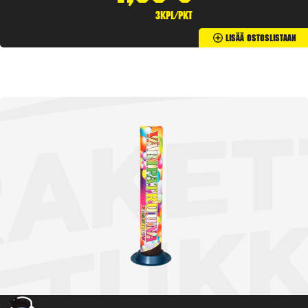
3kpl/pkt
Lisää Ostoslistaan