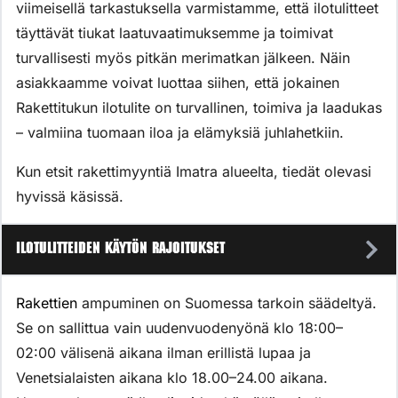
viimeisellä tarkastuksella varmistamme, että ilotulitteet
täyttävät tiukat laatuvaatimuksemme ja toimivat
turvallisesti myös pitkän merimatkan jälkeen. Näin
asiakkaamme voivat luottaa siihen, että jokainen
Rakettitukun ilotulite on turvallinen, toimiva ja laadukas
– valmiina tuomaan iloa ja elämyksiä juhlahetkiin.
Kun etsit rakettimyyntiä Imatra alueelta, tiedät olevasi
hyvissä käsissä.
Ilotulitteiden käytön rajoitukset
Rakettien
ampuminen on Suomessa tarkoin säädeltyä.
Se on sallittua vain uudenvuodenyönä klo 18:00–
02:00 välisenä aikana ilman erillistä lupaa ja
Venetsialaisten aikana klo 18.00–24.00 aikana.