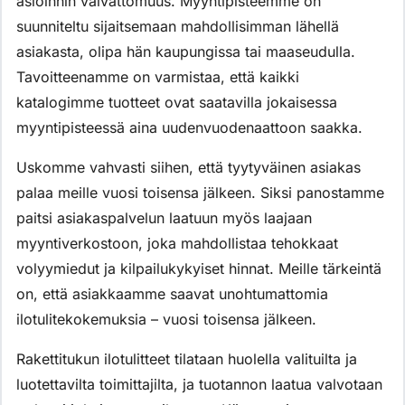
asioinnin vaivattomuus. Myyntipisteemme on
suunniteltu sijaitsemaan mahdollisimman lähellä
asiakasta, olipa hän kaupungissa tai maaseudulla.
Tavoitteenamme on varmistaa, että kaikki
katalogimme tuotteet ovat saatavilla jokaisessa
myyntipisteessä aina uudenvuodenaattoon saakka.
Uskomme vahvasti siihen, että tyytyväinen asiakas
palaa meille vuosi toisensa jälkeen. Siksi panostamme
paitsi asiakaspalvelun laatuun myös laajaan
myyntiverkostoon, joka mahdollistaa tehokkaat
volyymiedut ja kilpailukykyiset hinnat. Meille tärkeintä
on, että asiakkaamme saavat unohtumattomia
ilotulitekokemuksia – vuosi toisensa jälkeen.
Rakettitukun ilotulitteet tilataan huolella valituilta ja
luotettavilta toimittajilta, ja tuotannon laatua valvotaan