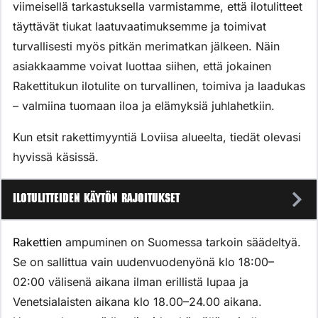
viimeisellä tarkastuksella varmistamme, että ilotulitteet
täyttävät tiukat laatuvaatimuksemme ja toimivat
turvallisesti myös pitkän merimatkan jälkeen. Näin
asiakkaamme voivat luottaa siihen, että jokainen
Rakettitukun ilotulite on turvallinen, toimiva ja laadukas
– valmiina tuomaan iloa ja elämyksiä juhlahetkiin.
Kun etsit rakettimyyntiä Loviisa alueelta, tiedät olevasi
hyvissä käsissä.
Ilotulitteiden käytön rajoitukset
Rakettien
ampuminen on Suomessa tarkoin säädeltyä.
Se on sallittua vain uudenvuodenyönä klo 18:00–
02:00 välisenä aikana ilman erillistä lupaa ja
Venetsialaisten aikana klo 18.00–24.00 aikana.