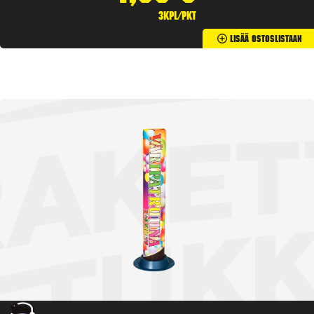
3kpl/pkt
Lisää Ostoslistaan