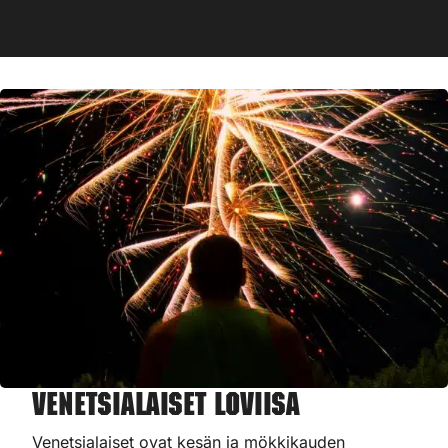
Venetsialaiset Loviisa
Venetsialaiset ovat kesän ja mökkikauden