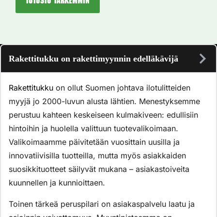
Tutustu tarkemmin
Rakettitukku on rakettimyynnin edelläkävijä
Rakettitukku
on ollut Suomen johtava ilotulitteiden
myyjä jo 2000-luvun alusta lähtien. Menestyksemme
perustuu kahteen keskeiseen kulmakiveen: edullisiin
hintoihin ja huolella valittuun tuotevalikoimaan.
Valikoimaamme päivitetään vuosittain uusilla ja
innovatiivisilla tuotteilla, mutta myös asiakkaiden
suosikkituotteet säilyvät mukana – asiakastoiveita
kuunnellen ja kunnioittaen.
Toinen tärkeä peruspilari on asiakaspalvelu laatu ja