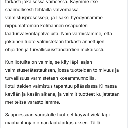
tarkasti jokaisessa vaiheessa. Käymme itse
säännöllisesti tehtailla valvomassa
valmistusprosesseja, ja lisäksi hyödynnämme
riippumattoman kolmannen osapuolen
laadunvalvontapalveluita. Näin varmistamme, että
jokainen tuote valmistetaan tarkasti annettujen
ohjeiden ja turvallisuusstandardien mukaisesti.
Kun ilotulite on valmis, se käy läpi laajan
valmistuserätestauksen, jossa tuotteiden toimivuus ja
turvallisuus varmistetaan koeammunnoilla.
Ilotulitteiden valmistus tapahtuu pääasiassa Kiinassa
kevään ja kesän aikana, ja valmiit tuotteet kuljetetaan
meriteitse varastollemme.
Saapuessaan varastolle tuotteet käyvät vielä läpi
maahantuojan oman laatutarkastuksen. Tällä