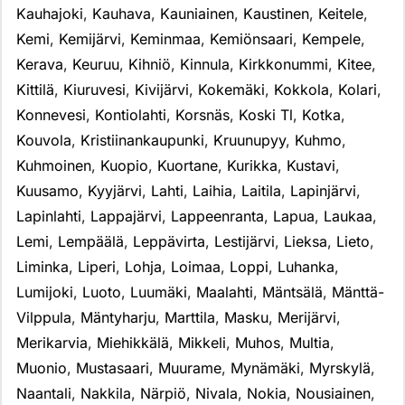
Kauhajoki
,
Kauhava
,
Kauniainen
,
Kaustinen
,
Keitele
,
Kemi
,
Kemijärvi
,
Keminmaa
,
Kemiönsaari
,
Kempele
,
Kerava
,
Keuruu
,
Kihniö
,
Kinnula
,
Kirkkonummi
,
Kitee
,
Kittilä
,
Kiuruvesi
,
Kivijärvi
,
Kokemäki
,
Kokkola
,
Kolari
,
Konnevesi
,
Kontiolahti
,
Korsnäs
,
Koski Tl
,
Kotka
,
Kouvola
,
Kristiinankaupunki
,
Kruunupyy
,
Kuhmo
,
Kuhmoinen
,
Kuopio
,
Kuortane
,
Kurikka
,
Kustavi
,
Kuusamo
,
Kyyjärvi
,
Lahti
,
Laihia
,
Laitila
,
Lapinjärvi
,
Lapinlahti
,
Lappajärvi
,
Lappeenranta
,
Lapua
,
Laukaa
,
Lemi
,
Lempäälä
,
Leppävirta
,
Lestijärvi
,
Lieksa
,
Lieto
,
Liminka
,
Liperi
,
Lohja
,
Loimaa
,
Loppi
,
Luhanka
,
Lumijoki
,
Luoto
,
Luumäki
,
Maalahti
,
Mäntsälä
,
Mänttä-
Vilppula
,
Mäntyharju
,
Marttila
,
Masku
,
Merijärvi
,
Merikarvia
,
Miehikkälä
,
Mikkeli
,
Muhos
,
Multia
,
Muonio
,
Mustasaari
,
Muurame
,
Mynämäki
,
Myrskylä
,
Naantali
,
Nakkila
,
Närpiö
,
Nivala
,
Nokia
,
Nousiainen
,