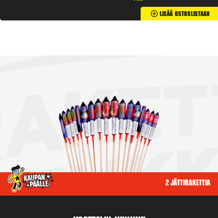
Lisää Ostoslistaan
2 jättirakettia