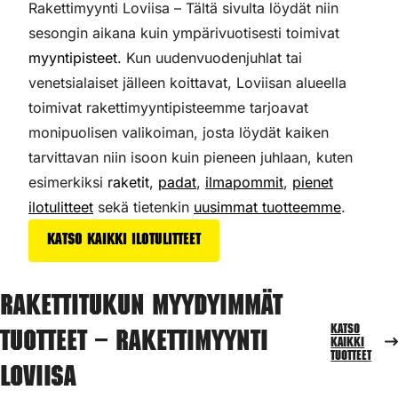
Rakettimyynti Loviisa – Tältä sivulta löydät niin
sesongin aikana kuin ympärivuotisesti toimivat
myyntipisteet
. Kun uudenvuodenjuhlat tai
venetsialaiset jälleen koittavat, Loviisan alueella
toimivat rakettimyyntipisteemme tarjoavat
monipuolisen valikoiman,
josta löydät kaiken
tarvittavan niin isoon kuin pieneen juhlaan, kuten
esimerkiksi
raketit
,
padat
,
ilmapommit
,
pienet
ilotulitteet
sekä tietenkin
uusimmat tuotteemme
.
Katso kaikki ilotulitteet
Rakettitukun myydyimmät
Katso
tuotteet – Rakettimyynti
kaikki
tuotteet
Loviisa