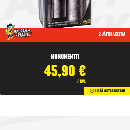
2 jättirakettia
Monumentti
45,90
€
/ kpl
Lisää Ostoslistaan