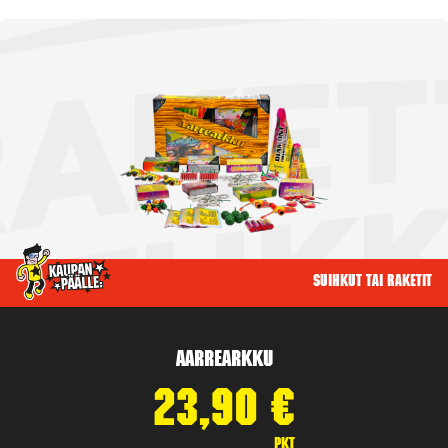
Suihkut tai raketit
Aarrearkku
23,90
€
pkt