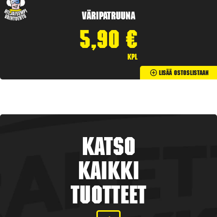
Väripatruuna
5,90
€
kpl
Lisää Ostoslistaan
Katso
kaikki
tuotteet