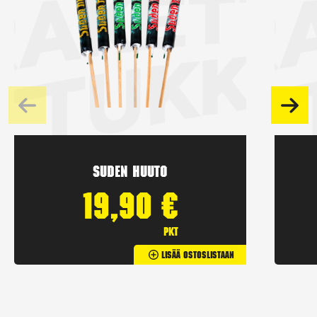
Suden huuto
19,90
€
pkt
Lisää Ostoslistaan