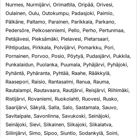
Nurmes
,
Nurmijärvi
,
Orimattila
,
Oripää
,
Orivesi
,
Oulainen
,
Oulu
,
Outokumpu
,
Padasjoki
,
Paimio
,
Pälkäne
,
Paltamo
,
Parainen
,
Parikkala
,
Parkano
,
Pedersöre
,
Pelkosenniemi
,
Pello
,
Perho
,
Pertunmaa
,
Petäjävesi
,
Pieksämäki
,
Pielavesi
,
Pietarsaari
,
Pihtipudas
,
Pirkkala
,
Polvijärvi
,
Pomarkku
,
Pori
,
Pornainen
,
Porvoo
,
Posio
,
Pöytyä
,
Pudasjärvi
,
Pukkila
,
Punkalaidun
,
Puolanka
,
Puumala
,
Pyhäjärvi
,
Pyhäjoki
,
Pyhäntä
,
Pyhäranta
,
Pyhtää
,
Raahe
,
Rääkkylä
,
Raasepori
,
Raisio
,
Rantasalmi
,
Ranua
,
Rauma
,
Rautalampi
,
Rautavaara
,
Rautjärvi
,
Reisjärvi
,
Riihimäki
,
Ristijärvi
,
Rovaniemi
,
Ruokolahti
,
Ruovesi
,
Rusko
,
Saarijärvi
,
Säkylä
,
Salla
,
Salo
,
Sastamala
,
Sauvo
,
Savitaipale
,
Savonlinna
,
Savukoski
,
Seinäjoki
,
Seinäjoki
,
Sievi
,
Siikainen
,
Siikajoki
,
Siikalatva
,
Siilinjärvi
,
Simo
,
Sipoo
,
Siuntio
,
Sodankylä
,
Soini
,