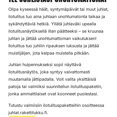
Tee juhlistasi unohtumattomat
Olipa kyseessä häät, syntymäpäivät tai muut juhlat,
ilotulitus tuo aina juhlaan unohtumatonta taikaa ja
sykähdyttäviä hetkiä. Yllätä juhlaväki upealla
ilotulitusnäytöksellä illan päätteeksi – se kruunaa
juhlan ja jättää unohtumattoman vaikutuksen!
Ilotulitus tuo juhliin ripauksen luksusta ja jättää
muistijäljen, jota kelpaa muistella pitkään.
Juhlan huipennukseksi sopii näyttävä
ilotulitusnäytös, joka syntyy vaivattomasti
muutamalla jättipadalla. Voit valita yksittäisiä
patoja tai valmiiksi suunnitellun ilotulituspaketin,
jonka ammattilaiset ovat koonneet puolestasi.
Tutustu valmiisiin ilotulituspaketteihin osoitteessa
juhlat.rakettitukku.fi.