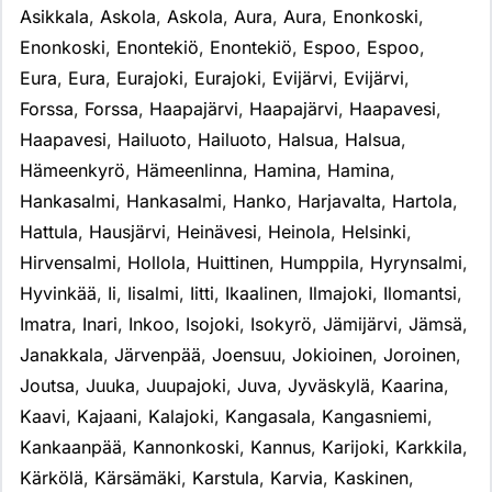
Asikkala
,
Askola
,
Askola
,
Aura
,
Aura
,
Enonkoski
,
Enonkoski
,
Enontekiö
,
Enontekiö
,
Espoo
,
Espoo
,
Eura
,
Eura
,
Eurajoki
,
Eurajoki
,
Evijärvi
,
Evijärvi
,
Forssa
,
Forssa
,
Haapajärvi
,
Haapajärvi
,
Haapavesi
,
Haapavesi
,
Hailuoto
,
Hailuoto
,
Halsua
,
Halsua
,
Hämeenkyrö
,
Hämeenlinna
,
Hamina
,
Hamina
,
Hankasalmi
,
Hankasalmi
,
Hanko
,
Harjavalta
,
Hartola
,
Hattula
,
Hausjärvi
,
Heinävesi
,
Heinola
,
Helsinki
,
Hirvensalmi
,
Hollola
,
Huittinen
,
Humppila
,
Hyrynsalmi
,
Hyvinkää
,
Ii
,
Iisalmi
,
Iitti
,
Ikaalinen
,
Ilmajoki
,
Ilomantsi
,
Imatra
,
Inari
,
Inkoo
,
Isojoki
,
Isokyrö
,
Jämijärvi
,
Jämsä
,
Janakkala
,
Järvenpää
,
Joensuu
,
Jokioinen
,
Joroinen
,
Joutsa
,
Juuka
,
Juupajoki
,
Juva
,
Jyväskylä
,
Kaarina
,
Kaavi
,
Kajaani
,
Kalajoki
,
Kangasala
,
Kangasniemi
,
Kankaanpää
,
Kannonkoski
,
Kannus
,
Karijoki
,
Karkkila
,
Kärkölä
,
Kärsämäki
,
Karstula
,
Karvia
,
Kaskinen
,