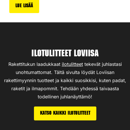
Lue lisää
Ilotulitteet Loviisa
Rakettitukun laadukkaat
ilotulitteet
tekevät juhlastasi
unohtumattomat. Tältä sivulta löydät Loviisan
rakettimyynnin tuotteet ja kaikki suosikkisi, kuten padat,
raketit ja ilmapommit. Tehdään yhdessä taivaasta
todellinen juhlanäyttämö!
Katso kaikki ilotulitteet