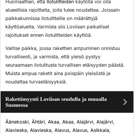
Huomaathan, että
Ilotulitteiden
käytöllä voi olla
alueellisia rajoitteita, joita tulee noudattaa. Joissain
paikkakunnissa ilotulitteille on määrättyjä
käyttöalueita. Varmista siis Loviisan paikalliset
rajoitukset ennen ilotulitteiden käyttöä.
Valitse paikka, jossa rakettien ampuminen onnistuu
turvallisesti, ja varmista, että yleisö pystyy
seuraamaan ilotulitusta turvallisen etäisyyden päästä.
Muista ampua raketit aina poispäin yleisöstä ja
noudattaa turvaetäisyyksiä.
Rakettimyynti Loviisan seudulla ja muualla
Suomessa
Äänekoski
,
Ähtäri
,
Akaa
,
Akaa
,
Alajärvi
,
Alajärvi
,
Alavieska
,
Alavieska
,
Alavus
,
Alavus
,
Asikkala
,