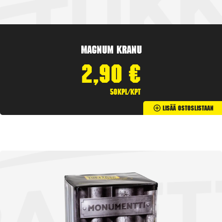
Magnum Kranu
2,90
€
50kpl/kpt
Lisää Ostoslistaan