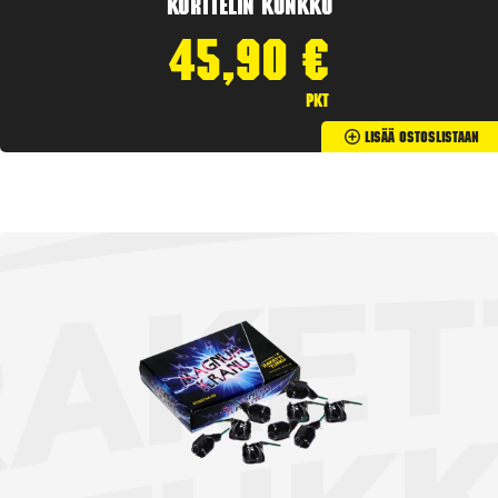
Korttelin kunkku
45,90
€
pkt
Lisää Ostoslistaan