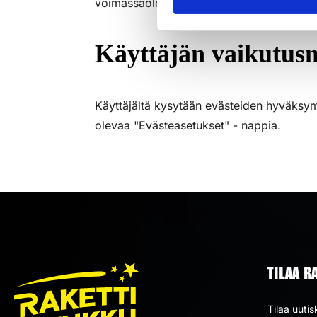
voimassaolevien ehtojensa mukaisesti.
Käyttäjän vaikutus
Käyttäjältä kysytään evästeiden hyväksym
olevaa "Evästeasetukset" - nappia.
TILAA R
Tilaa uutis