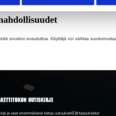
mahdollisuudet
istä sivuston avauduttua. Käyttäjä voi vaihtaa suostumustaa
AKETTITUKUN UUTISKIRJE
kirje ja saat ensimmäisenä tietoa uutuuksista ja tarjouksista!