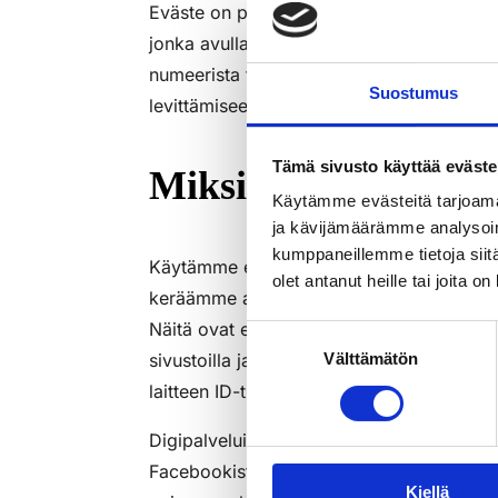
Eväste on pieni tiedosto, joka tallentuu kä
jonka avulla voimme yksilöidä ja laskea s
numeerista tunnistetta. Evästeet ja muut va
Suostumus
levittämiseen eivätkä ne mahdollista käytt
Tämä sivusto käyttää eväste
Miksi käytämme evä
Käytämme evästeitä tarjoama
ja kävijämäärämme analysoim
kumppaneillemme tietoja siitä
Käytämme evästeillä ja muilla tekniikoill
olet antanut heille tai joita o
keräämme automaattisesti palveluiden käyt
Näitä ovat esim. vierailun kesto ja ajoitt
Suostumuksen
sivustoilla ja sivustojen alueilla käyttäjä 
Välttämätön
valinta
laitteen ID-tunnus, fyysinen sijainti, selai
Digipalveluissamme voi olla käytössä ns. 
Facebookista. Facebook, Google, Twitter ja
Kiellä