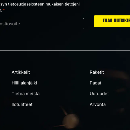
yn tietosuojaselosteen mukaisen tietojeni
us
n.
*
ti
Artikkelit
Raketit
Hiilijalanjälki
Padat
Tietoa meistä
Uutuudet
Ilotulitteet
Arvonta