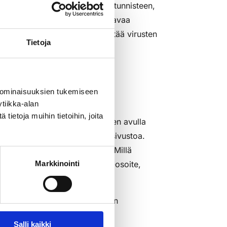
sältävät nimettömän, numeerisen tunnisteen,
sissa käytetään evästeitä vastaavaa
 tiedostoja. Niitä ei voida käyttää virusten
Tietoja
 ominaisuuksien tukemiseen
tiikka-alan
ietoja muihin tietoihin, joita
stamme yhä parempia. Evästeiden avulla
ä käyttää Rakettitukun verkkosivustoa.
kautta vierailu on linkitetty. Millä
knisiä tietoja (mukaan lukien IP-osoite,
Markkinointi
ike, jonka sisältö tulee suoraan
jän vierailusta kulloinkin
Salli kaikki