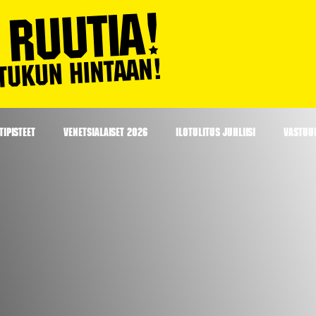
IPISTEET
VENETSIALAISET 2026
ILOTULITUS JUHLIISI
VASTUU