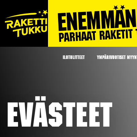
ILOTULITTEET
YMPÄRIVUOTISET MYYNT
Evästeet