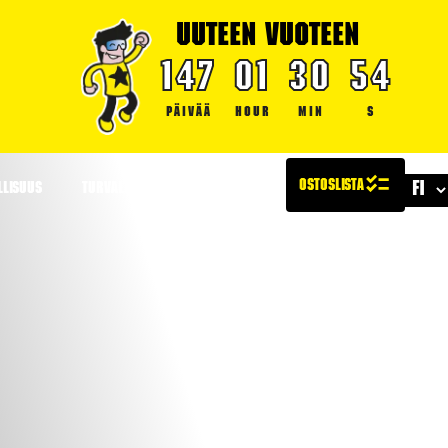
UUTEEN VUOTEEN
147
01
30
54
PÄIVÄÄ
HOUR
MIN
S
LLISUUS
TURVALLISUUS
ARTIKKELIT