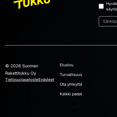
Hyväks
Suostum
käytö
*
Sähköpos
*
Etusivu
© 2026 Suomen
Rakettitukku Oy
Turvallisuus
Tietosuojaseloste
Evästeet
Ota yhteyttä
Kaikki padat