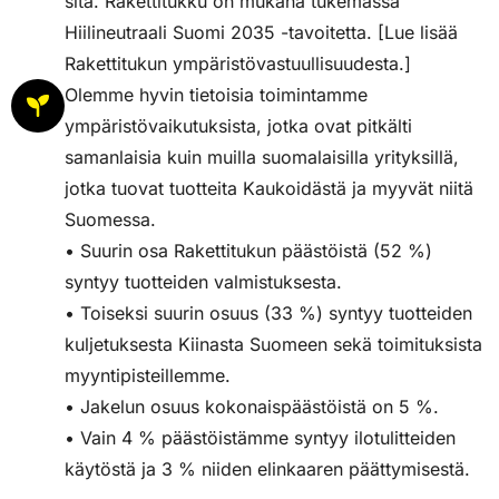
sitä. Rakettitukku on mukana tukemassa
Hiilineutraali Suomi 2035 -tavoitetta. [Lue lisää
Rakettitukun ympäristövastuullisuudesta.]
Olemme hyvin tietoisia toimintamme
ympäristövaikutuksista, jotka ovat pitkälti
samanlaisia kuin muilla suomalaisilla yrityksillä,
jotka tuovat tuotteita Kaukoidästä ja myyvät niitä
Suomessa.
• Suurin osa Rakettitukun päästöistä (52 %)
syntyy tuotteiden valmistuksesta.
• Toiseksi suurin osuus (33 %) syntyy tuotteiden
kuljetuksesta Kiinasta Suomeen sekä toimituksista
myyntipisteillemme.
• Jakelun osuus kokonaispäästöistä on 5 %.
• Vain 4 % päästöistämme syntyy ilotulitteiden
käytöstä ja 3 % niiden elinkaaren päättymisestä.