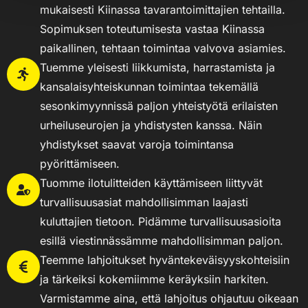
mukaisesti Kiinassa tavarantoimittajien tehtailla.
Sopimuksen toteutumisesta vastaa Kiinassa
paikallinen, tehtaan toimintaa valvova asiamies.
Tuemme yleisesti liikkumista, harrastamista ja
kansalaisyhteiskunnan toimintaa tekemällä
sesonkimyynnissä paljon yhteistyötä erilaisten
urheiluseurojen ja yhdistysten kanssa. Näin
yhdistykset saavat varoja toimintansa
pyörittämiseen.
Tuomme ilotulitteiden käyttämiseen liittyvät
turvallisuusasiat mahdollisimman laajasti
kuluttajien tietoon. Pidämme turvallisuusasioita
esillä viestinnässämme mahdollisimman paljon.
Teemme lahjoitukset hyväntekeväisyyskohteisiin
ja tärkeiksi kokemiimme keräyksiin harkiten.
Varmistamme aina, että lahjoitus ohjautuu oikeaan