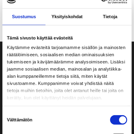
nykyaikaisia tietoliikenneyhteyksiä ja
etäpalavereita.
Suostumus
Yksityiskohdat
Tietoja
Tämä sivusto käyttää evästeitä
Käytämme evästeitä tarjoamamme sisällön ja mainosten
räätälöimiseen, sosiaalisen median ominaisuuksien
tukemiseen ja kävijämäärämme analysoimiseen. Lisäksi
jaamme sosiaalisen median, mainosalan ja analytiikka-
Sosiaalinen vastuu
alan kumppaneillemme tietoja siitä, miten käytät
sivustoamme. Kumppanimme voivat yhdistää näitä
Vakituisten työntekijöiden työhyvinvointia tuetaan
tietoja muihin tietoihin, joita olet antanut heille tai joita on
tarjoamalla laaja työterveyshuolto.
kerätty, kun olet käyttänyt heidän palvelujaan.
Rakettitukun vakituisten työntekijöiden ja
sesonkityöntekijöiden työturvallisuus varmistetaan
Suostumuksen
Välttämätön
työturvallisuusohjeistuksilla. Ne on luotu
valinta
työntekijöiden kannalta mahdollisimman