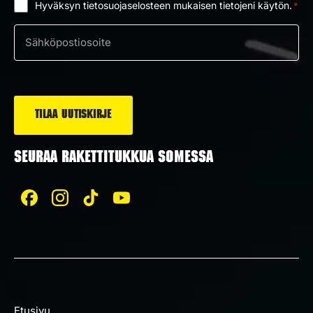
Hyväksyn tietosuojaselosteen mukaisen tietojeni käytön.
*
Suostumus
*
Sähköposti
*
SEURAA RAKETTITUKKUA SOMESSA
Etusivu