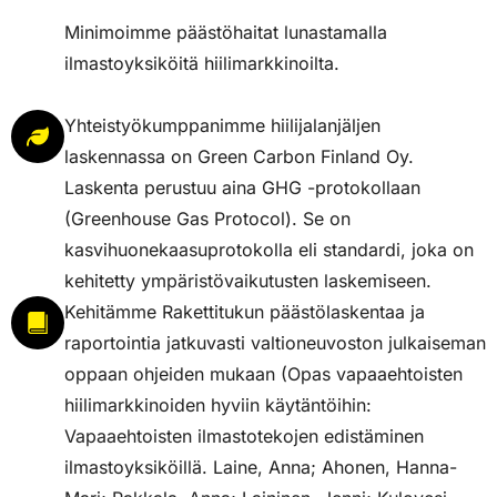
Minimoimme päästöhaitat lunastamalla
ilmastoyksiköitä hiilimarkkinoilta.
Yhteistyökumppanimme hiilijalanjäljen
laskennassa on Green Carbon Finland Oy.
Laskenta perustuu aina GHG -protokollaan
(Greenhouse Gas Protocol). Se on
kasvihuonekaasuprotokolla eli standardi, joka on
kehitetty ympäristövaikutusten laskemiseen.
Kehitämme Rakettitukun päästölaskentaa ja
raportointia jatkuvasti valtioneuvoston julkaiseman
oppaan ohjeiden mukaan (Opas vapaaehtoisten
hiilimarkkinoiden hyviin käytäntöihin:
Vapaaehtoisten ilmastotekojen edistäminen
ilmastoyksiköillä. Laine, Anna; Ahonen, Hanna-