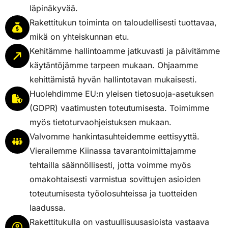
läpinäkyvää.
Rakettitukun toiminta on taloudellisesti tuottavaa,
mikä on yhteiskunnan etu.
Kehitämme hallintoamme jatkuvasti ja päivitämme
käytäntöjämme tarpeen mukaan. Ohjaamme
kehittämistä hyvän hallintotavan mukaisesti.
Huolehdimme EU:n yleisen tietosuoja-asetuksen
(GDPR) vaatimusten toteutumisesta. Toimimme
myös tietoturvaohjeistuksen mukaan.
Valvomme hankintasuhteidemme eettisyyttä.
Vierailemme Kiinassa tavarantoimittajamme
tehtailla säännöllisesti, jotta voimme myös
omakohtaisesti varmistua sovittujen asioiden
toteutumisesta työolosuhteissa ja tuotteiden
laadussa.
Rakettitukulla on vastuullisuusasioista vastaava