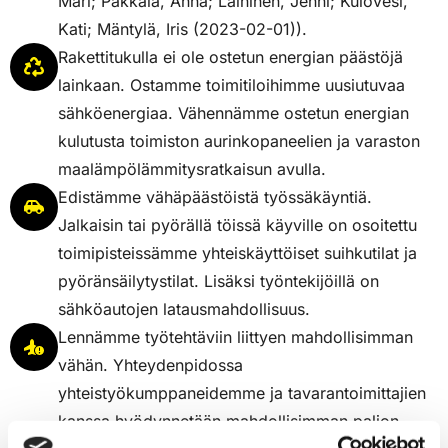
Mari; Pakkala, Anna; Laininen, Jenni; Kulovesi,
Kati; Mäntylä, Iris (2023-02-01)).
Rakettitukulla ei ole ostetun energian päästöjä
lainkaan. Ostamme toimitiloihimme uusiutuvaa
sähköenergiaa. Vähennämme ostetun energian
kulutusta toimiston aurinkopaneelien ja varaston
maalämpölämmitysratkaisun avulla.
Edistämme vähäpäästöistä työssäkäyntiä.
Jalkaisin tai pyörällä töissä käyville on osoitettu
toimipisteissämme yhteiskäyttöiset suihkutilat ja
pyöränsäilytystilat. Lisäksi työntekijöillä on
sähköautojen latausmahdollisuus.
Lennämme työtehtäviin liittyen mahdollisimman
vähän. Yhteydenpidossa
yhteistyökumppaneidemme ja tavarantoimittajien
kanssa hyödynnetään mahdollisimman paljon