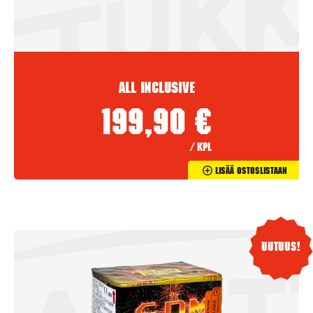
All Inclusive
199,90
€
/ kpl
Lisää Ostoslistaan
Uutuus!