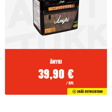
Ämyri
39,90
€
/ kpl
Lisää Ostoslistaan