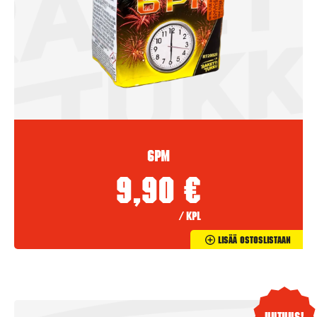
6PM
9,90
€
/ kpl
Lisää Ostoslistaan