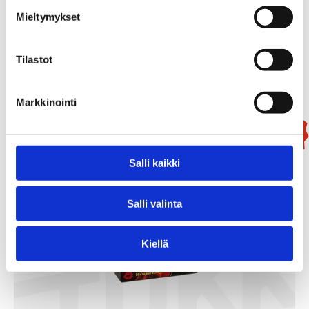
99,90
€
Mieltymykset
/ kpl
Lisää Ostoslistaan
Tilastot
Markkinointi
Uutuus!
Salli kaikki
Salli valinta
Kiellä