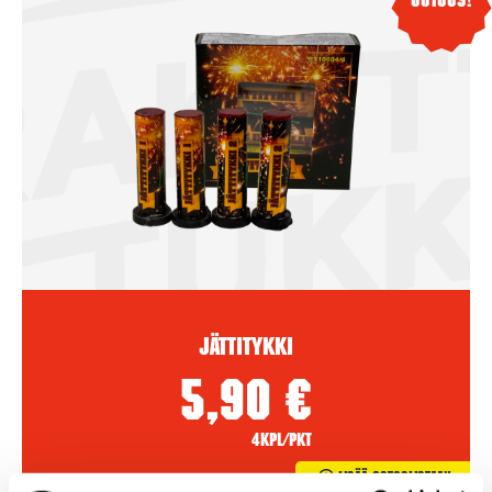
Uutuus!
Jättitykki
5,90
€
4kpl/pkt
Lisää Ostoslistaan