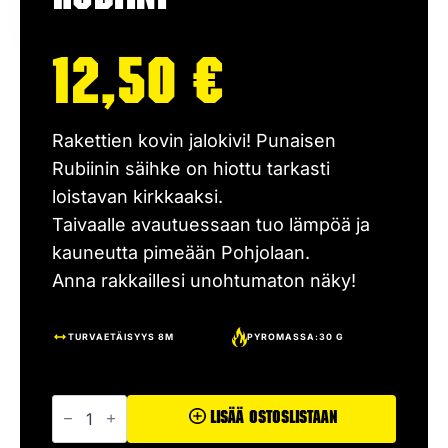
12,50
€
Rakettien kovin jalokivi! Punaisen
Rubiinin säihke on hiottu tarkasti
loistavan kirkkaaksi.
Taivaalle avautuessaan tuo lämpöä ja
kauneutta pimeään Pohjolaan.
Anna rakkaillesi unohtumaton näky!
TURVAETÄISYYS 8M
PYROMASSA:30 G
Rubiini
määrä
Lisää Ostoslistaan