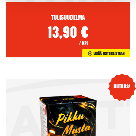
Tulisuudelma
13,90
€
/ kpl
Lisää Ostoslistaan
Uutuus!