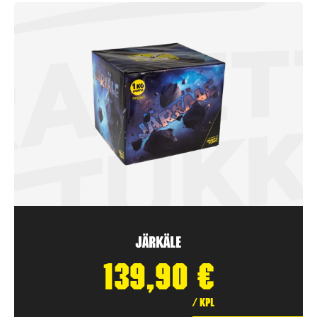
Järkäle
139,90
€
/ kpl