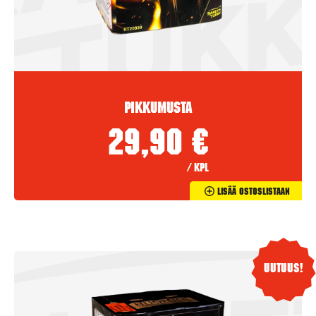
Pikkumusta
29,90
€
/ kpl
Lisää Ostoslistaan
Uutuus!