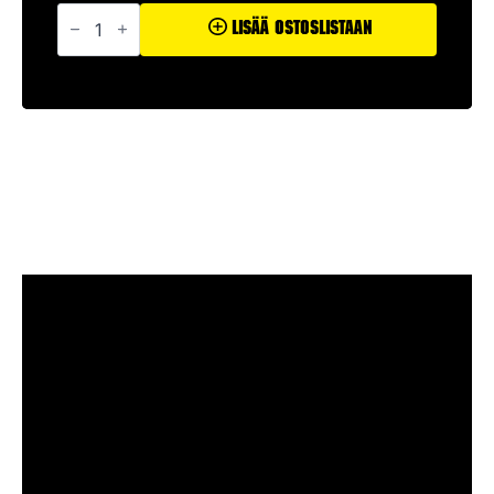
Tulenjohtaja
määrä
Lisää Ostoslistaan