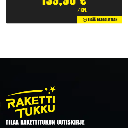
139,90
€
/ kpl
Lisää Ostoslistaan
TILAA RAKETTITUKUN UUTISKIRJE