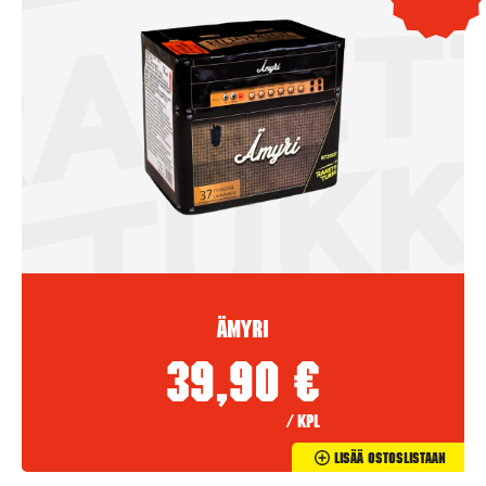
Ämyri
39,90
€
/ kpl
Lisää Ostoslistaan