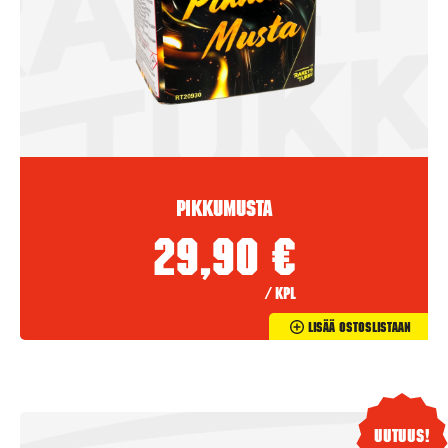
Pikkumusta
29,90
€
/ kpl
Lisää Ostoslistaan
Uutuus!