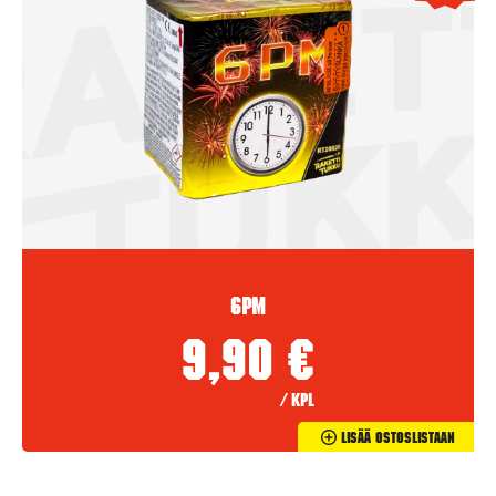
6PM
9,90
€
/ kpl
Lisää Ostoslistaan