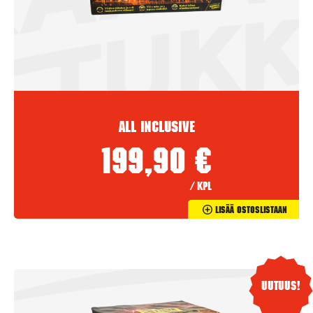
All Inclusive
199,90
€
/ kpl
Lisää Ostoslistaan
Uutuus!