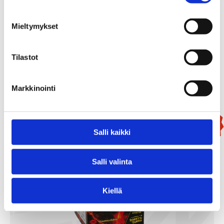
Mammutti
Mieltymykset
99,90
€
/ kpl
Tilastot
Lisää Ostoslistaan
Markkinointi
Uutuus!
Salli kaikki
Salli valinta
Kiellä