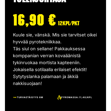
16,90
€
12kpl/pkt
Kuule sie, vänskä. Mis sie tarvitset oikei
hyvvää pyrotekniikkaa.
Täs siul on sellane! Pakkauksessa
komppanian verran kovaäänistä
tykinruokaa mortista kapteeniin.
Jokaisella sotilaalla erilaiset efektit!
Sytytyslanka palamaan ja äkkiä
nakkisuojaan!
TURVAETÄISYYS 8M
PYROMASSA:11,4G/KPL