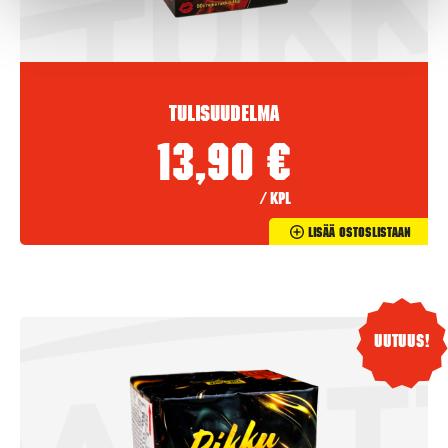
Tulisuudelma
13,90
€
/ kpl
Lisää Ostoslistaan
Uutuus!