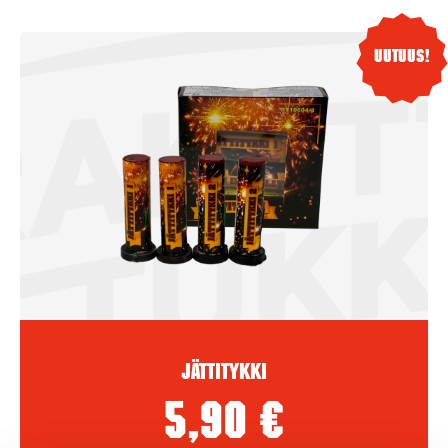
Uutuus!
Jättitykki
5,90
€