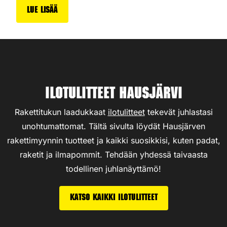
Lue lisää
Ilotulitteet Hausjärvi
Rakettitukun laadukkaat
ilotulitteet
tekevät juhlastasi
unohtumattomat. Tältä sivulta löydät Hausjärven
rakettimyynnin tuotteet ja kaikki suosikkisi, kuten padat,
raketit ja ilmapommit. Tehdään yhdessä taivaasta
todellinen juhlanäyttämö!
Katso kaikki ilotulitteet