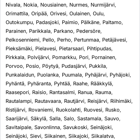
Nivala
,
Nokia
,
Nousiainen
,
Nurmes
,
Nurmijärvi
,
Orimattila
,
Oripää
,
Orivesi
,
Oulainen
,
Oulu
,
Outokumpu
,
Padasjoki
,
Paimio
,
Pälkäne
,
Paltamo
,
Parainen
,
Parikkala
,
Parkano
,
Pedersöre
,
Pelkosenniemi
,
Pello
,
Perho
,
Pertunmaa
,
Petäjävesi
,
Pieksämäki
,
Pielavesi
,
Pietarsaari
,
Pihtipudas
,
Pirkkala
,
Polvijärvi
,
Pomarkku
,
Pori
,
Pornainen
,
Porvoo
,
Posio
,
Pöytyä
,
Pudasjärvi
,
Pukkila
,
Punkalaidun
,
Puolanka
,
Puumala
,
Pyhäjärvi
,
Pyhäjoki
,
Pyhäntä
,
Pyhäranta
,
Pyhtää
,
Raahe
,
Rääkkylä
,
Raasepori
,
Raisio
,
Rantasalmi
,
Ranua
,
Rauma
,
Rautalampi
,
Rautavaara
,
Rautjärvi
,
Reisjärvi
,
Riihimäki
,
Ristijärvi
,
Rovaniemi
,
Ruokolahti
,
Ruovesi
,
Rusko
,
Saarijärvi
,
Säkylä
,
Salla
,
Salo
,
Sastamala
,
Sauvo
,
Savitaipale
,
Savonlinna
,
Savukoski
,
Seinäjoki
,
Seinäjoki
,
Sievi
,
Siikainen
,
Siikajoki
,
Siikalatva
,