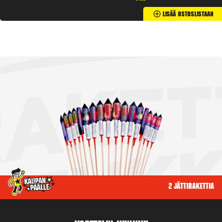
Lisää Ostoslistaan
2 jättirakettia