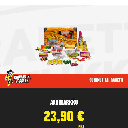
Suihkut tai raketit
Aarrearkku
23,90
€
pkt