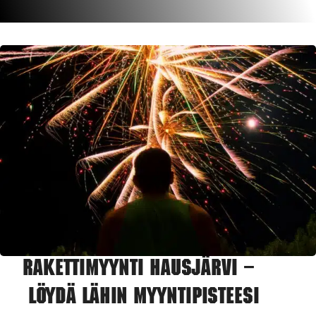
Rakettimyynti Hausjärvi –
Löydä lähin myyntipisteesi