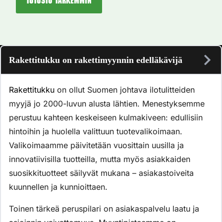
Tutustu tarkemmin
Rakettitukku on rakettimyynnin edelläkävijä
Rakettitukku
on ollut Suomen johtava ilotulitteiden
myyjä jo 2000-luvun alusta lähtien. Menestyksemme
perustuu kahteen keskeiseen kulmakiveen: edullisiin
hintoihin ja huolella valittuun tuotevalikoimaan.
Valikoimaamme päivitetään vuosittain uusilla ja
innovatiivisilla tuotteilla, mutta myös asiakkaiden
suosikkituotteet säilyvät mukana – asiakastoiveita
kuunnellen ja kunnioittaen.
Toinen tärkeä peruspilari on asiakaspalvelu laatu ja