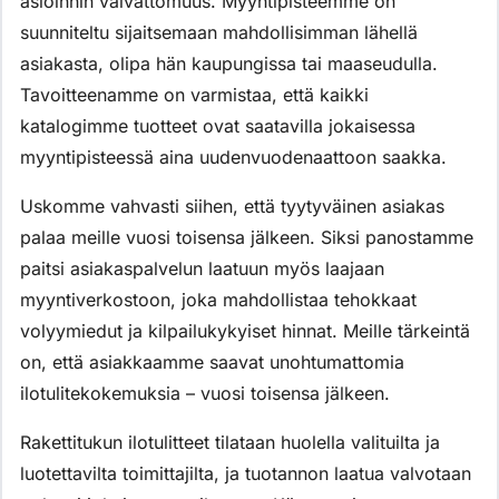
asioinnin vaivattomuus. Myyntipisteemme on
suunniteltu sijaitsemaan mahdollisimman lähellä
asiakasta, olipa hän kaupungissa tai maaseudulla.
Tavoitteenamme on varmistaa, että kaikki
katalogimme tuotteet ovat saatavilla jokaisessa
myyntipisteessä aina uudenvuodenaattoon saakka.
Uskomme vahvasti siihen, että tyytyväinen asiakas
palaa meille vuosi toisensa jälkeen. Siksi panostamme
paitsi asiakaspalvelun laatuun myös laajaan
myyntiverkostoon, joka mahdollistaa tehokkaat
volyymiedut ja kilpailukykyiset hinnat. Meille tärkeintä
on, että asiakkaamme saavat unohtumattomia
ilotulitekokemuksia – vuosi toisensa jälkeen.
Rakettitukun ilotulitteet tilataan huolella valituilta ja
luotettavilta toimittajilta, ja tuotannon laatua valvotaan