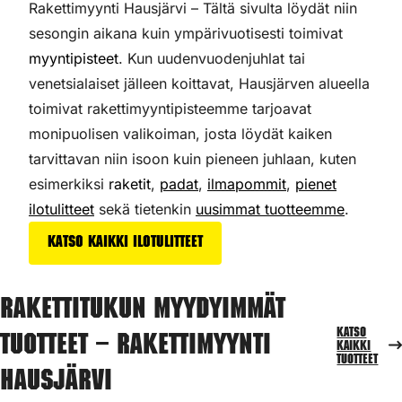
Rakettimyynti Hausjärvi – Tältä sivulta löydät niin
sesongin aikana kuin ympärivuotisesti toimivat
myyntipisteet
. Kun uudenvuodenjuhlat tai
venetsialaiset jälleen koittavat, Hausjärven alueella
toimivat rakettimyyntipisteemme tarjoavat
monipuolisen valikoiman,
josta löydät kaiken
tarvittavan niin isoon kuin pieneen juhlaan, kuten
esimerkiksi
raketit
,
padat
,
ilmapommit
,
pienet
ilotulitteet
sekä tietenkin
uusimmat tuotteemme
.
Katso kaikki ilotulitteet
Rakettitukun myydyimmät
Katso
tuotteet – Rakettimyynti
kaikki
tuotteet
Hausjärvi