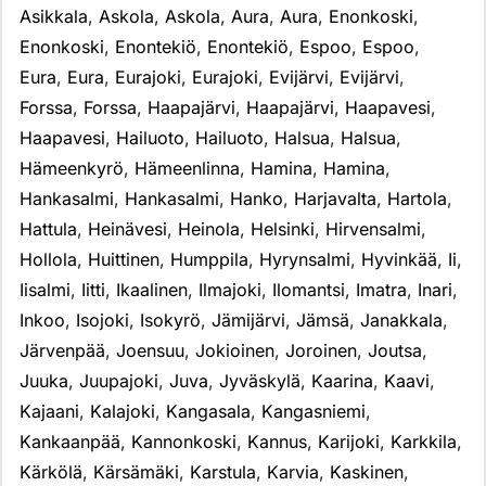
Asikkala
,
Askola
,
Askola
,
Aura
,
Aura
,
Enonkoski
,
Enonkoski
,
Enontekiö
,
Enontekiö
,
Espoo
,
Espoo
,
Eura
,
Eura
,
Eurajoki
,
Eurajoki
,
Evijärvi
,
Evijärvi
,
Forssa
,
Forssa
,
Haapajärvi
,
Haapajärvi
,
Haapavesi
,
Haapavesi
,
Hailuoto
,
Hailuoto
,
Halsua
,
Halsua
,
Hämeenkyrö
,
Hämeenlinna
,
Hamina
,
Hamina
,
Hankasalmi
,
Hankasalmi
,
Hanko
,
Harjavalta
,
Hartola
,
Hattula
,
Heinävesi
,
Heinola
,
Helsinki
,
Hirvensalmi
,
Hollola
,
Huittinen
,
Humppila
,
Hyrynsalmi
,
Hyvinkää
,
Ii
,
Iisalmi
,
Iitti
,
Ikaalinen
,
Ilmajoki
,
Ilomantsi
,
Imatra
,
Inari
,
Inkoo
,
Isojoki
,
Isokyrö
,
Jämijärvi
,
Jämsä
,
Janakkala
,
Järvenpää
,
Joensuu
,
Jokioinen
,
Joroinen
,
Joutsa
,
Juuka
,
Juupajoki
,
Juva
,
Jyväskylä
,
Kaarina
,
Kaavi
,
Kajaani
,
Kalajoki
,
Kangasala
,
Kangasniemi
,
Kankaanpää
,
Kannonkoski
,
Kannus
,
Karijoki
,
Karkkila
,
Kärkölä
,
Kärsämäki
,
Karstula
,
Karvia
,
Kaskinen
,