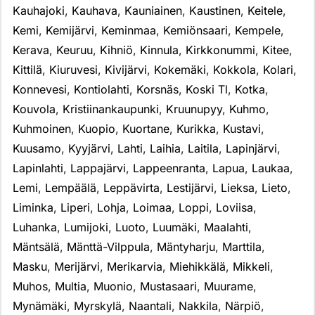
Kauhajoki
,
Kauhava
,
Kauniainen
,
Kaustinen
,
Keitele
,
Kemi
,
Kemijärvi
,
Keminmaa
,
Kemiönsaari
,
Kempele
,
Kerava
,
Keuruu
,
Kihniö
,
Kinnula
,
Kirkkonummi
,
Kitee
,
Kittilä
,
Kiuruvesi
,
Kivijärvi
,
Kokemäki
,
Kokkola
,
Kolari
,
Konnevesi
,
Kontiolahti
,
Korsnäs
,
Koski Tl
,
Kotka
,
Kouvola
,
Kristiinankaupunki
,
Kruunupyy
,
Kuhmo
,
Kuhmoinen
,
Kuopio
,
Kuortane
,
Kurikka
,
Kustavi
,
Kuusamo
,
Kyyjärvi
,
Lahti
,
Laihia
,
Laitila
,
Lapinjärvi
,
Lapinlahti
,
Lappajärvi
,
Lappeenranta
,
Lapua
,
Laukaa
,
Lemi
,
Lempäälä
,
Leppävirta
,
Lestijärvi
,
Lieksa
,
Lieto
,
Liminka
,
Liperi
,
Lohja
,
Loimaa
,
Loppi
,
Loviisa
,
Luhanka
,
Lumijoki
,
Luoto
,
Luumäki
,
Maalahti
,
Mäntsälä
,
Mänttä-Vilppula
,
Mäntyharju
,
Marttila
,
Masku
,
Merijärvi
,
Merikarvia
,
Miehikkälä
,
Mikkeli
,
Muhos
,
Multia
,
Muonio
,
Mustasaari
,
Muurame
,
Mynämäki
,
Myrskylä
,
Naantali
,
Nakkila
,
Närpiö
,