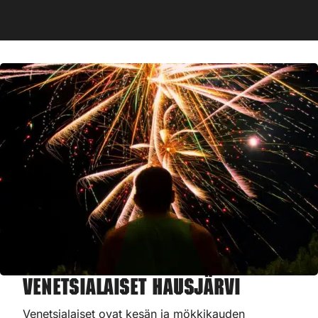
Venetsialaiset Hausjärvi
Venetsialaiset ovat kesän ja mökkikauden