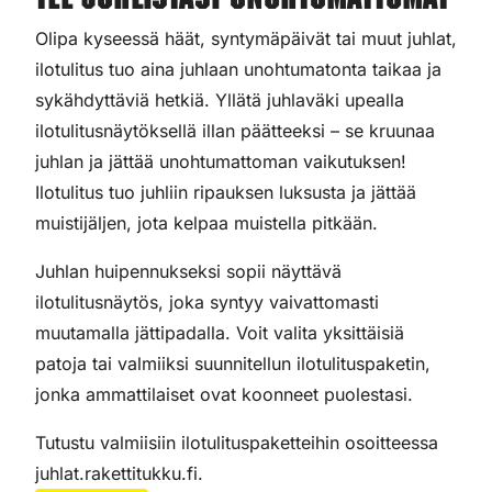
Tee juhlistasi unohtumattomat
Olipa kyseessä häät, syntymäpäivät tai muut juhlat,
ilotulitus tuo aina juhlaan unohtumatonta taikaa ja
sykähdyttäviä hetkiä. Yllätä juhlaväki upealla
ilotulitusnäytöksellä illan päätteeksi – se kruunaa
juhlan ja jättää unohtumattoman vaikutuksen!
Ilotulitus tuo juhliin ripauksen luksusta ja jättää
muistijäljen, jota kelpaa muistella pitkään.
Juhlan huipennukseksi sopii näyttävä
ilotulitusnäytös, joka syntyy vaivattomasti
muutamalla jättipadalla. Voit valita yksittäisiä
patoja tai valmiiksi suunnitellun ilotulituspaketin,
jonka ammattilaiset ovat koonneet puolestasi.
Tutustu valmiisiin ilotulituspaketteihin osoitteessa
juhlat.rakettitukku.fi.