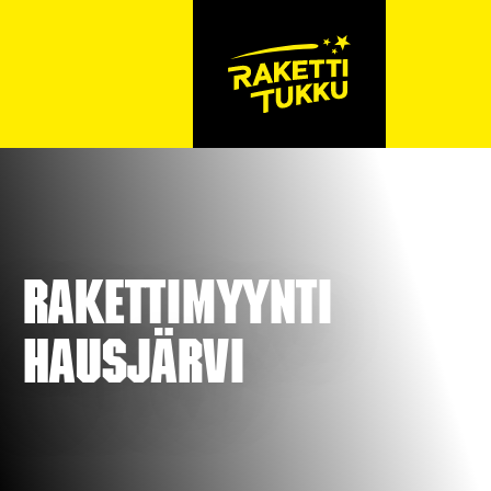
Rakettimyynti
Hausjärvi