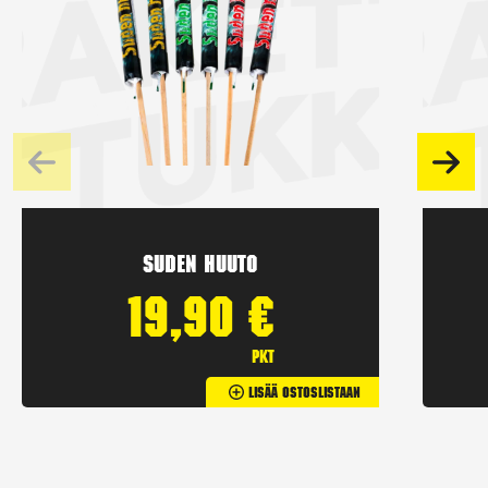
Suden huuto
19,90
€
pkt
Lisää Ostoslistaan