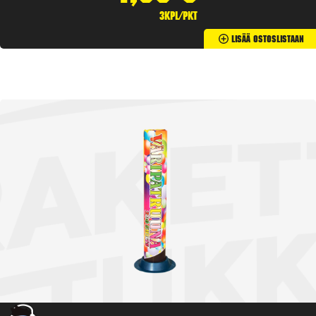
3kpl/pkt
Lisää Ostoslistaan