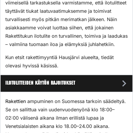
viimeisellä tarkastuksella varmistamme, että ilotulitteet
täyttävät tiukat laatuvaatimuksemme ja toimivat
turvallisesti myös pitkän merimatkan jälkeen. Näin
asiakkaamme voivat luottaa siihen, että jokainen
Rakettitukun ilotulite on turvallinen, toimiva ja laadukas
– valmiina tuomaan iloa ja elämyksiä juhlahetkiin.
Kun etsit rakettimyyntiä Hausjärvi alueelta, tiedät
olevasi hyvissä käsissä.
Ilotulitteiden käytön rajoitukset
Rakettien
ampuminen on Suomessa tarkoin säädeltyä.
Se on sallittua vain uudenvuodenyönä klo 18:00–
02:00 välisenä aikana ilman erillistä lupaa ja
Venetsialaisten aikana klo 18.00–24.00 aikana.