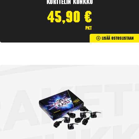
Korttelin kunkku
45,90
€
pkt
Lisää Ostoslistaan