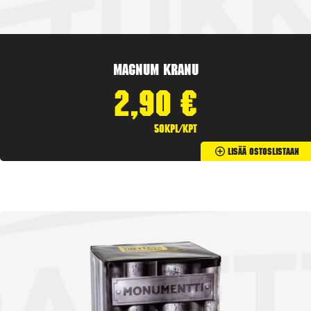
Magnum Kranu
2,90
€
50kpl/kpt
Lisää Ostoslistaan