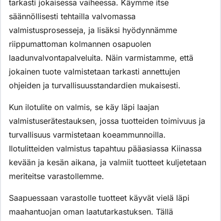
tarkasti jokaisessa vaiheessa. Käymme itse
säännöllisesti tehtailla valvomassa
valmistusprosesseja, ja lisäksi hyödynnämme
riippumattoman kolmannen osapuolen
laadunvalvontapalveluita. Näin varmistamme, että
jokainen tuote valmistetaan tarkasti annettujen
ohjeiden ja turvallisuusstandardien mukaisesti.
Kun ilotulite on valmis, se käy läpi laajan
valmistuserätestauksen, jossa tuotteiden toimivuus ja
turvallisuus varmistetaan koeammunnoilla.
Ilotulitteiden valmistus tapahtuu pääasiassa Kiinassa
kevään ja kesän aikana, ja valmiit tuotteet kuljetetaan
meriteitse varastollemme.
Saapuessaan varastolle tuotteet käyvät vielä läpi
maahantuojan oman laatutarkastuksen. Tällä