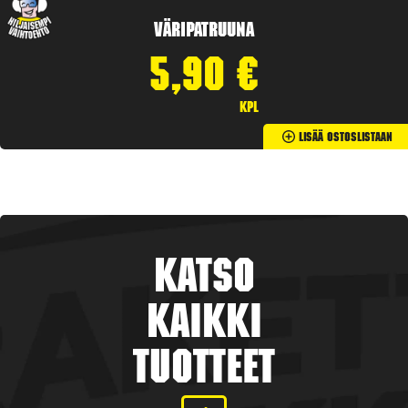
Väripatruuna
5,90
€
kpl
Lisää Ostoslistaan
Katso
kaikki
tuotteet