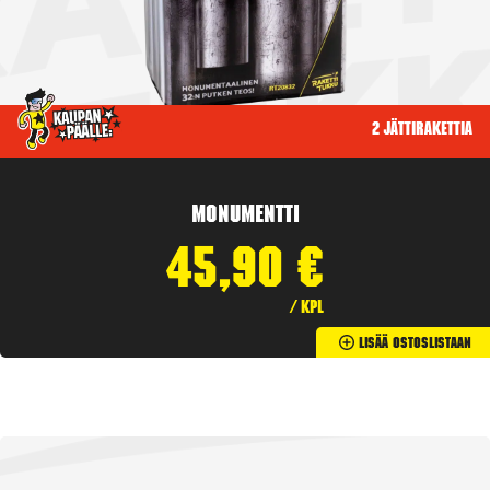
2 jättirakettia
Monumentti
45,90
€
/ kpl
Lisää Ostoslistaan