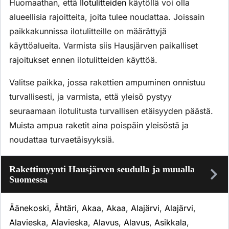
Huomaathan, että
Ilotulitteiden
käytöllä voi olla
alueellisia rajoitteita, joita tulee noudattaa. Joissain
paikkakunnissa ilotulitteille on määrättyjä
käyttöalueita. Varmista siis Hausjärven paikalliset
rajoitukset ennen ilotulitteiden käyttöä.
Valitse paikka, jossa rakettien ampuminen onnistuu
turvallisesti, ja varmista, että yleisö pystyy
seuraamaan ilotulitusta turvallisen etäisyyden päästä.
Muista ampua raketit aina poispäin yleisöstä ja
noudattaa turvaetäisyyksiä.
Rakettimyynti Hausjärven seudulla ja muualla
Suomessa
Äänekoski
,
Ähtäri
,
Akaa
,
Akaa
,
Alajärvi
,
Alajärvi
,
Alavieska
,
Alavieska
,
Alavus
,
Alavus
,
Asikkala
,