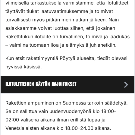
viimeisellä tarkastuksella varmistamme, että ilotulitteet
täyttävät tiukat laatuvaatimuksemme ja toimivat
turvallisesti myös pitkän merimatkan jälkeen. Näin
asiakkaamme voivat luottaa siihen, että jokainen
Rakettitukun ilotulite on turvallinen, toimiva ja laadukas
– valmiina tuomaan iloa ja elämyksiä juhlahetkiin.
Kun etsit rakettimyyntiä Pöytyä alueelta, tiedät olevasi
hyvissä käsissä.
Ilotulitteiden käytön rajoitukset
Rakettien
ampuminen on Suomessa tarkoin säädeltyä.
Se on sallittua vain uudenvuodenyönä klo 18:00–
02:00 välisenä aikana ilman erillistä lupaa ja
Venetsialaisten aikana klo 18.00–24.00 aikana.