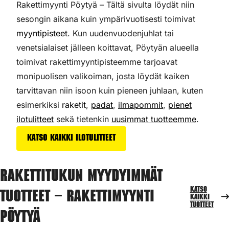
Rakettimyynti Pöytyä – Tältä sivulta löydät niin
sesongin aikana kuin ympärivuotisesti toimivat
myyntipisteet
. Kun uudenvuodenjuhlat tai
venetsialaiset jälleen koittavat, Pöytyän alueella
toimivat rakettimyyntipisteemme tarjoavat
monipuolisen valikoiman,
josta löydät kaiken
tarvittavan niin isoon kuin pieneen juhlaan, kuten
esimerkiksi
raketit
,
padat
,
ilmapommit
,
pienet
ilotulitteet
sekä tietenkin
uusimmat tuotteemme
.
Katso kaikki ilotulitteet
Rakettitukun myydyimmät
Katso
tuotteet – Rakettimyynti
kaikki
tuotteet
Pöytyä