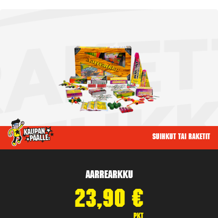
Suihkut tai raketit
Aarrearkku
23,90
€
pkt