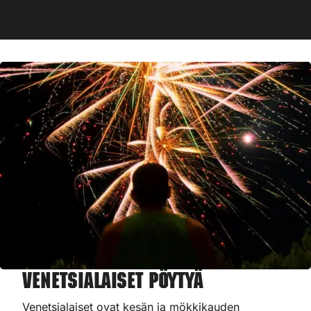
Venetsialaiset Pöytyä
Venetsialaiset ovat kesän ja mökkikauden