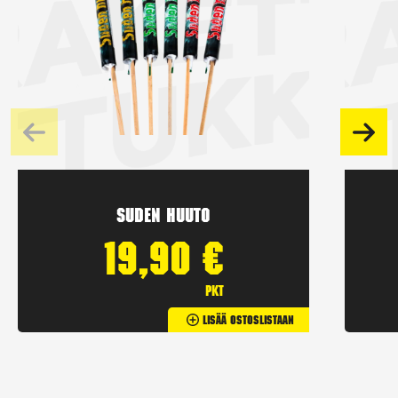
Suden huuto
19,90
€
pkt
Lisää Ostoslistaan