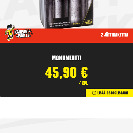
2 jättirakettia
Monumentti
45,90
€
/ kpl
Lisää Ostoslistaan