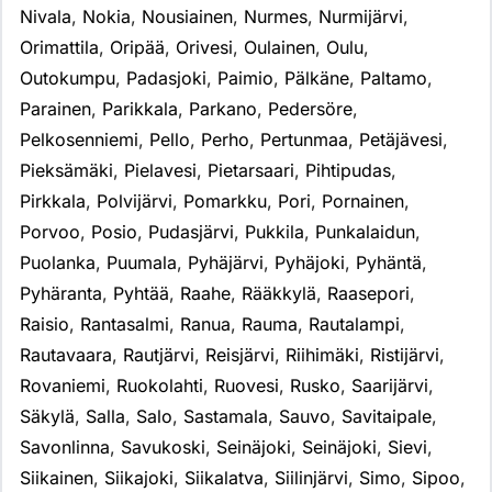
Nivala
,
Nokia
,
Nousiainen
,
Nurmes
,
Nurmijärvi
,
Orimattila
,
Oripää
,
Orivesi
,
Oulainen
,
Oulu
,
Outokumpu
,
Padasjoki
,
Paimio
,
Pälkäne
,
Paltamo
,
Parainen
,
Parikkala
,
Parkano
,
Pedersöre
,
Pelkosenniemi
,
Pello
,
Perho
,
Pertunmaa
,
Petäjävesi
,
Pieksämäki
,
Pielavesi
,
Pietarsaari
,
Pihtipudas
,
Pirkkala
,
Polvijärvi
,
Pomarkku
,
Pori
,
Pornainen
,
Porvoo
,
Posio
,
Pudasjärvi
,
Pukkila
,
Punkalaidun
,
Puolanka
,
Puumala
,
Pyhäjärvi
,
Pyhäjoki
,
Pyhäntä
,
Pyhäranta
,
Pyhtää
,
Raahe
,
Rääkkylä
,
Raasepori
,
Raisio
,
Rantasalmi
,
Ranua
,
Rauma
,
Rautalampi
,
Rautavaara
,
Rautjärvi
,
Reisjärvi
,
Riihimäki
,
Ristijärvi
,
Rovaniemi
,
Ruokolahti
,
Ruovesi
,
Rusko
,
Saarijärvi
,
Säkylä
,
Salla
,
Salo
,
Sastamala
,
Sauvo
,
Savitaipale
,
Savonlinna
,
Savukoski
,
Seinäjoki
,
Seinäjoki
,
Sievi
,
Siikainen
,
Siikajoki
,
Siikalatva
,
Siilinjärvi
,
Simo
,
Sipoo
,