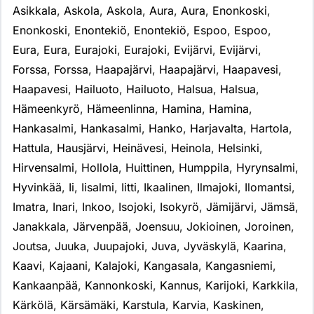
Asikkala
,
Askola
,
Askola
,
Aura
,
Aura
,
Enonkoski
,
Enonkoski
,
Enontekiö
,
Enontekiö
,
Espoo
,
Espoo
,
Eura
,
Eura
,
Eurajoki
,
Eurajoki
,
Evijärvi
,
Evijärvi
,
Forssa
,
Forssa
,
Haapajärvi
,
Haapajärvi
,
Haapavesi
,
Haapavesi
,
Hailuoto
,
Hailuoto
,
Halsua
,
Halsua
,
Hämeenkyrö
,
Hämeenlinna
,
Hamina
,
Hamina
,
Hankasalmi
,
Hankasalmi
,
Hanko
,
Harjavalta
,
Hartola
,
Hattula
,
Hausjärvi
,
Heinävesi
,
Heinola
,
Helsinki
,
Hirvensalmi
,
Hollola
,
Huittinen
,
Humppila
,
Hyrynsalmi
,
Hyvinkää
,
Ii
,
Iisalmi
,
Iitti
,
Ikaalinen
,
Ilmajoki
,
Ilomantsi
,
Imatra
,
Inari
,
Inkoo
,
Isojoki
,
Isokyrö
,
Jämijärvi
,
Jämsä
,
Janakkala
,
Järvenpää
,
Joensuu
,
Jokioinen
,
Joroinen
,
Joutsa
,
Juuka
,
Juupajoki
,
Juva
,
Jyväskylä
,
Kaarina
,
Kaavi
,
Kajaani
,
Kalajoki
,
Kangasala
,
Kangasniemi
,
Kankaanpää
,
Kannonkoski
,
Kannus
,
Karijoki
,
Karkkila
,
Kärkölä
,
Kärsämäki
,
Karstula
,
Karvia
,
Kaskinen
,