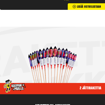
Lisää Ostoslistaan
2 jättirakettia