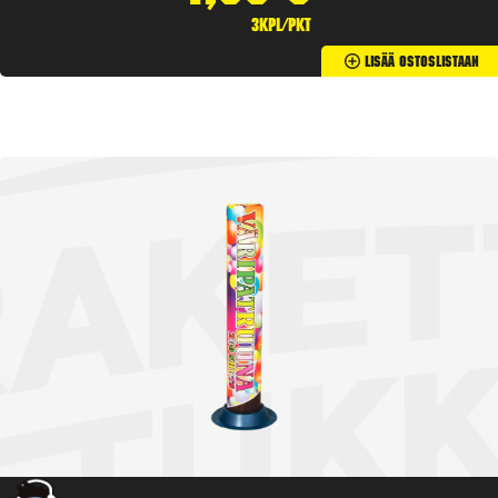
3kpl/pkt
Lisää Ostoslistaan