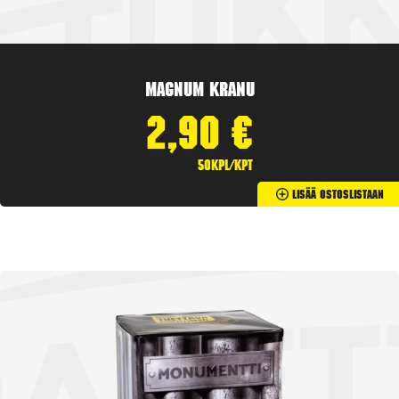
Magnum Kranu
2,90
€
50kpl/kpt
Lisää Ostoslistaan