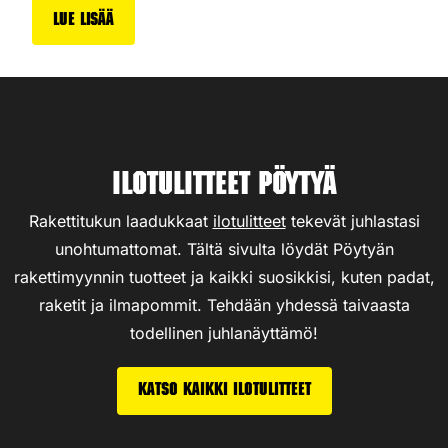
Lue lisää
Ilotulitteet Pöytyä
Rakettitukun laadukkaat
ilotulitteet
tekevät juhlastasi
unohtumattomat. Tältä sivulta löydät Pöytyän
rakettimyynnin tuotteet ja kaikki suosikkisi, kuten padat,
raketit ja ilmapommit. Tehdään yhdessä taivaasta
todellinen juhlanäyttämö!
Katso kaikki ilotulitteet