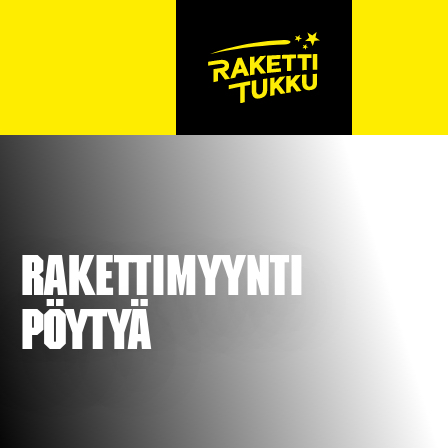
Rakettimyynti
Pöytyä