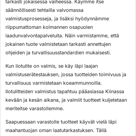
tarkasti jokaisessa vaiheessa. Käymme itse
säännöllisesti tehtailla valvomassa
valmistusprosesseja, ja lisäksi hyödynnämme
riippumattoman kolmannen osapuolen
laadunvalvontapalveluita. Näin varmistamme, että
jokainen tuote valmistetaan tarkasti annettujen
ohjeiden ja turvallisuusstandardien mukaisesti.
Kun ilotulite on valmis, se käy läpi laajan
valmistuserätestauksen, jossa tuotteiden toimivuus ja
turvallisuus varmistetaan koeammunnoilla.
Ilotulitteiden valmistus tapahtuu pääasiassa Kiinassa
kevään ja kesän aikana, ja valmiit tuotteet kuljetetaan
meriteitse varastollemme.
Saapuessaan varastolle tuotteet käyvät vielä läpi
maahantuojan oman laatutarkastuksen. Tällä