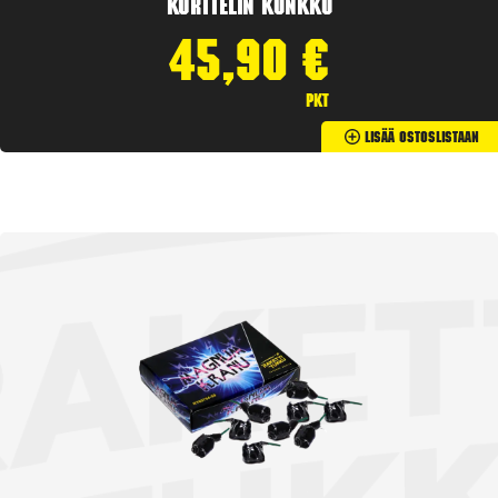
Korttelin kunkku
45,90
€
pkt
Lisää Ostoslistaan