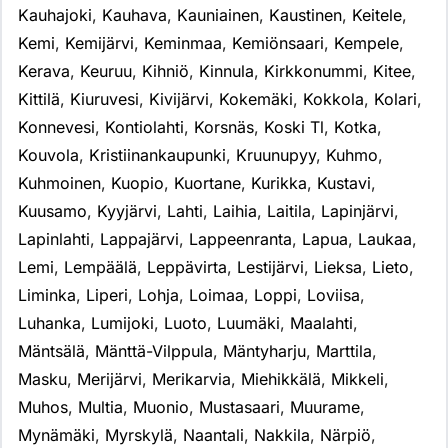
Kauhajoki
,
Kauhava
,
Kauniainen
,
Kaustinen
,
Keitele
,
Kemi
,
Kemijärvi
,
Keminmaa
,
Kemiönsaari
,
Kempele
,
Kerava
,
Keuruu
,
Kihniö
,
Kinnula
,
Kirkkonummi
,
Kitee
,
Kittilä
,
Kiuruvesi
,
Kivijärvi
,
Kokemäki
,
Kokkola
,
Kolari
,
Konnevesi
,
Kontiolahti
,
Korsnäs
,
Koski Tl
,
Kotka
,
Kouvola
,
Kristiinankaupunki
,
Kruunupyy
,
Kuhmo
,
Kuhmoinen
,
Kuopio
,
Kuortane
,
Kurikka
,
Kustavi
,
Kuusamo
,
Kyyjärvi
,
Lahti
,
Laihia
,
Laitila
,
Lapinjärvi
,
Lapinlahti
,
Lappajärvi
,
Lappeenranta
,
Lapua
,
Laukaa
,
Lemi
,
Lempäälä
,
Leppävirta
,
Lestijärvi
,
Lieksa
,
Lieto
,
Liminka
,
Liperi
,
Lohja
,
Loimaa
,
Loppi
,
Loviisa
,
Luhanka
,
Lumijoki
,
Luoto
,
Luumäki
,
Maalahti
,
Mäntsälä
,
Mänttä-Vilppula
,
Mäntyharju
,
Marttila
,
Masku
,
Merijärvi
,
Merikarvia
,
Miehikkälä
,
Mikkeli
,
Muhos
,
Multia
,
Muonio
,
Mustasaari
,
Muurame
,
Mynämäki
,
Myrskylä
,
Naantali
,
Nakkila
,
Närpiö
,