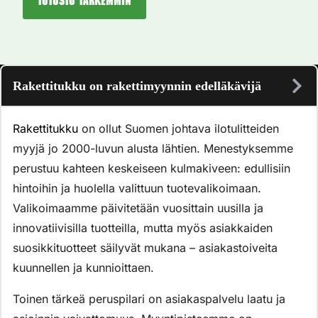
Tutustu tarkemmin
Rakettitukku on rakettimyynnin edelläkävijä
Rakettitukku
on ollut Suomen johtava ilotulitteiden
myyjä jo 2000-luvun alusta lähtien. Menestyksemme
perustuu kahteen keskeiseen kulmakiveen: edullisiin
hintoihin ja huolella valittuun tuotevalikoimaan.
Valikoimaamme päivitetään vuosittain uusilla ja
innovatiivisilla tuotteilla, mutta myös asiakkaiden
suosikkituotteet säilyvät mukana – asiakastoiveita
kuunnellen ja kunnioittaen.
Toinen tärkeä peruspilari on asiakaspalvelu laatu ja