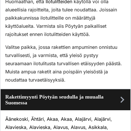
Huomaathan, että
Ilotulitteiden
käytöllä voi olla
alueellisia rajoitteita, joita tulee noudattaa. Joissain
paikkakunnissa ilotulitteille on määrättyjä
käyttöalueita. Varmista siis Pöytyän paikalliset
rajoitukset ennen ilotulitteiden käyttöä.
Valitse paikka, jossa rakettien ampuminen onnistuu
turvallisesti, ja varmista, että yleisö pystyy
seuraamaan ilotulitusta turvallisen etäisyyden päästä.
Muista ampua raketit aina poispäin yleisöstä ja
noudattaa turvaetäisyyksiä.
Rakettimyynti Pöytyän seudulla ja muualla
Suomessa
Äänekoski
,
Ähtäri
,
Akaa
,
Akaa
,
Alajärvi
,
Alajärvi
,
Alavieska
,
Alavieska
,
Alavus
,
Alavus
,
Asikkala
,