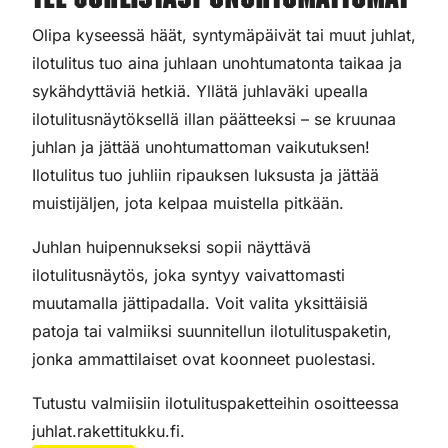
Tee juhlistasi unohtumattomat
Olipa kyseessä häät, syntymäpäivät tai muut juhlat,
ilotulitus tuo aina juhlaan unohtumatonta taikaa ja
sykähdyttäviä hetkiä. Yllätä juhlaväki upealla
ilotulitusnäytöksellä illan päätteeksi – se kruunaa
juhlan ja jättää unohtumattoman vaikutuksen!
Ilotulitus tuo juhliin ripauksen luksusta ja jättää
muistijäljen, jota kelpaa muistella pitkään.
Juhlan huipennukseksi sopii näyttävä
ilotulitusnäytös, joka syntyy vaivattomasti
muutamalla jättipadalla. Voit valita yksittäisiä
patoja tai valmiiksi suunnitellun ilotulituspaketin,
jonka ammattilaiset ovat koonneet puolestasi.
Tutustu valmiisiin ilotulituspaketteihin osoitteessa
juhlat.rakettitukku.fi.