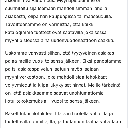
asioinnin vaivattomuus. Myyntipisteemme on
suunniteltu sijaitsemaan mahdollisimman lähellä
asiakasta, olipa hän kaupungissa tai maaseudulla.
Tavoitteenamme on varmistaa, että kaikki
katalogimme tuotteet ovat saatavilla jokaisessa
myyntipisteessä aina uudenvuodenaattoon saakka.
Uskomme vahvasti siihen, että tyytyväinen asiakas
palaa meille vuosi toisensa jälkeen. Siksi panostamme
paitsi asiakaspalvelun laatuun myös laajaan
myyntiverkostoon, joka mahdollistaa tehokkaat
volyymiedut ja kilpailukykyiset hinnat. Meille tärkeintä
on, että asiakkaamme saavat unohtumattomia
ilotulitekokemuksia – vuosi toisensa jälkeen.
Rakettitukun ilotulitteet tilataan huolella valituilta ja
luotettavilta toimittajilta, ja tuotannon laatua valvotaan