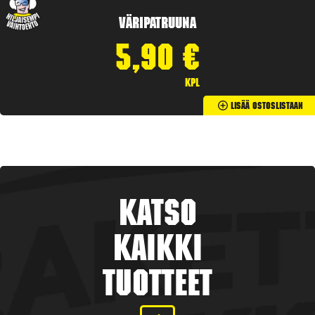
Väripatruuna
5,90
€
kpl
Lisää Ostoslistaan
Katso
kaikki
tuotteet