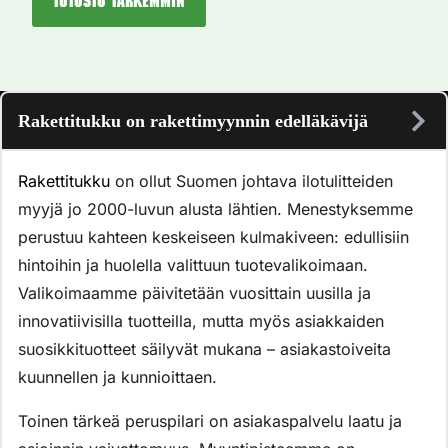
Tutustu tarkemmin
Rakettitukku on rakettimyynnin edelläkävijä
Rakettitukku
on ollut Suomen johtava ilotulitteiden
myyjä jo 2000-luvun alusta lähtien. Menestyksemme
perustuu kahteen keskeiseen kulmakiveen: edullisiin
hintoihin ja huolella valittuun tuotevalikoimaan.
Valikoimaamme päivitetään vuosittain uusilla ja
innovatiivisilla tuotteilla, mutta myös asiakkaiden
suosikkituotteet säilyvät mukana – asiakastoiveita
kuunnellen ja kunnioittaen.
Toinen tärkeä peruspilari on asiakaspalvelu laatu ja