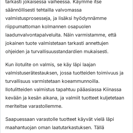
tarkasti jokaisessa vaiheessa. Käymme itse
säännöllisesti tehtailla valvomassa
valmistusprosesseja, ja lisäksi hyödynnämme
riippumattoman kolmannen osapuolen
laadunvalvontapalveluita. Näin varmistamme, että
jokainen tuote valmistetaan tarkasti annettujen
ohjeiden ja turvallisuusstandardien mukaisesti.
Kun ilotulite on valmis, se käy läpi laajan
valmistuserätestauksen, jossa tuotteiden toimivuus ja
turvallisuus varmistetaan koeammunnoilla.
Ilotulitteiden valmistus tapahtuu pääasiassa Kiinassa
kevään ja kesän aikana, ja valmiit tuotteet kuljetetaan
meriteitse varastollemme.
Saapuessaan varastolle tuotteet käyvät vielä läpi
maahantuojan oman laatutarkastuksen. Tällä