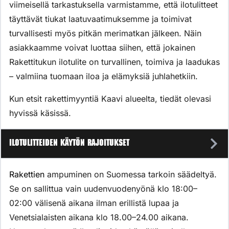
viimeisellä tarkastuksella varmistamme, että ilotulitteet
täyttävät tiukat laatuvaatimuksemme ja toimivat
turvallisesti myös pitkän merimatkan jälkeen. Näin
asiakkaamme voivat luottaa siihen, että jokainen
Rakettitukun ilotulite on turvallinen, toimiva ja laadukas
– valmiina tuomaan iloa ja elämyksiä juhlahetkiin.
Kun etsit rakettimyyntiä Kaavi alueelta, tiedät olevasi
hyvissä käsissä.
Ilotulitteiden käytön rajoitukset
Rakettien
ampuminen on Suomessa tarkoin säädeltyä.
Se on sallittua vain uudenvuodenyönä klo 18:00–
02:00 välisenä aikana ilman erillistä lupaa ja
Venetsialaisten aikana klo 18.00–24.00 aikana.