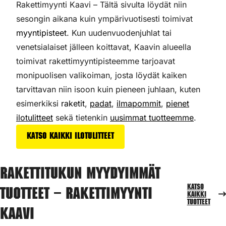
Rakettimyynti Kaavi – Tältä sivulta löydät niin
sesongin aikana kuin ympärivuotisesti toimivat
myyntipisteet
. Kun uudenvuodenjuhlat tai
venetsialaiset jälleen koittavat, Kaavin alueella
toimivat rakettimyyntipisteemme tarjoavat
monipuolisen valikoiman,
josta löydät kaiken
tarvittavan niin isoon kuin pieneen juhlaan, kuten
esimerkiksi
raketit
,
padat
,
ilmapommit
,
pienet
ilotulitteet
sekä tietenkin
uusimmat tuotteemme
.
Katso kaikki ilotulitteet
Rakettitukun myydyimmät
Katso
tuotteet – Rakettimyynti
kaikki
tuotteet
Kaavi