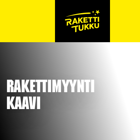
Rakettimyynti
Kaavi