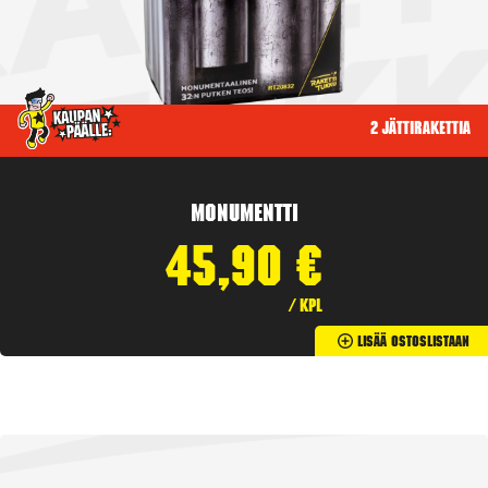
2 jättirakettia
Monumentti
45,90
€
/ kpl
Lisää Ostoslistaan