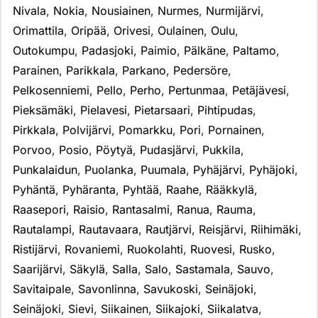
Nivala
,
Nokia
,
Nousiainen
,
Nurmes
,
Nurmijärvi
,
Orimattila
,
Oripää
,
Orivesi
,
Oulainen
,
Oulu
,
Outokumpu
,
Padasjoki
,
Paimio
,
Pälkäne
,
Paltamo
,
Parainen
,
Parikkala
,
Parkano
,
Pedersöre
,
Pelkosenniemi
,
Pello
,
Perho
,
Pertunmaa
,
Petäjävesi
,
Pieksämäki
,
Pielavesi
,
Pietarsaari
,
Pihtipudas
,
Pirkkala
,
Polvijärvi
,
Pomarkku
,
Pori
,
Pornainen
,
Porvoo
,
Posio
,
Pöytyä
,
Pudasjärvi
,
Pukkila
,
Punkalaidun
,
Puolanka
,
Puumala
,
Pyhäjärvi
,
Pyhäjoki
,
Pyhäntä
,
Pyhäranta
,
Pyhtää
,
Raahe
,
Rääkkylä
,
Raasepori
,
Raisio
,
Rantasalmi
,
Ranua
,
Rauma
,
Rautalampi
,
Rautavaara
,
Rautjärvi
,
Reisjärvi
,
Riihimäki
,
Ristijärvi
,
Rovaniemi
,
Ruokolahti
,
Ruovesi
,
Rusko
,
Saarijärvi
,
Säkylä
,
Salla
,
Salo
,
Sastamala
,
Sauvo
,
Savitaipale
,
Savonlinna
,
Savukoski
,
Seinäjoki
,
Seinäjoki
,
Sievi
,
Siikainen
,
Siikajoki
,
Siikalatva
,