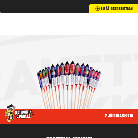
Lisää Ostoslistaan
2 jättirakettia