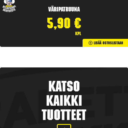
Väripatruuna
5,90
€
kpl
Lisää Ostoslistaan
Katso
kaikki
tuotteet