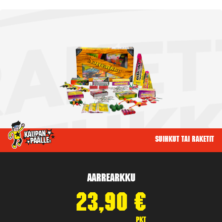
Suihkut tai raketit
Aarrearkku
23,90
€
pkt