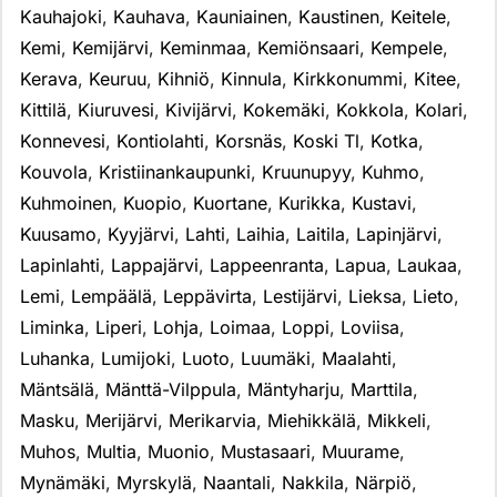
Kauhajoki
,
Kauhava
,
Kauniainen
,
Kaustinen
,
Keitele
,
Kemi
,
Kemijärvi
,
Keminmaa
,
Kemiönsaari
,
Kempele
,
Kerava
,
Keuruu
,
Kihniö
,
Kinnula
,
Kirkkonummi
,
Kitee
,
Kittilä
,
Kiuruvesi
,
Kivijärvi
,
Kokemäki
,
Kokkola
,
Kolari
,
Konnevesi
,
Kontiolahti
,
Korsnäs
,
Koski Tl
,
Kotka
,
Kouvola
,
Kristiinankaupunki
,
Kruunupyy
,
Kuhmo
,
Kuhmoinen
,
Kuopio
,
Kuortane
,
Kurikka
,
Kustavi
,
Kuusamo
,
Kyyjärvi
,
Lahti
,
Laihia
,
Laitila
,
Lapinjärvi
,
Lapinlahti
,
Lappajärvi
,
Lappeenranta
,
Lapua
,
Laukaa
,
Lemi
,
Lempäälä
,
Leppävirta
,
Lestijärvi
,
Lieksa
,
Lieto
,
Liminka
,
Liperi
,
Lohja
,
Loimaa
,
Loppi
,
Loviisa
,
Luhanka
,
Lumijoki
,
Luoto
,
Luumäki
,
Maalahti
,
Mäntsälä
,
Mänttä-Vilppula
,
Mäntyharju
,
Marttila
,
Masku
,
Merijärvi
,
Merikarvia
,
Miehikkälä
,
Mikkeli
,
Muhos
,
Multia
,
Muonio
,
Mustasaari
,
Muurame
,
Mynämäki
,
Myrskylä
,
Naantali
,
Nakkila
,
Närpiö
,