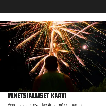
Venetsialaiset Kaavi
Venetsialaiset ovat kesän ja mökkikauden