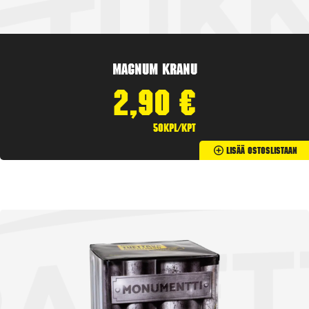
Magnum Kranu
2,90
€
50kpl/kpt
Lisää Ostoslistaan