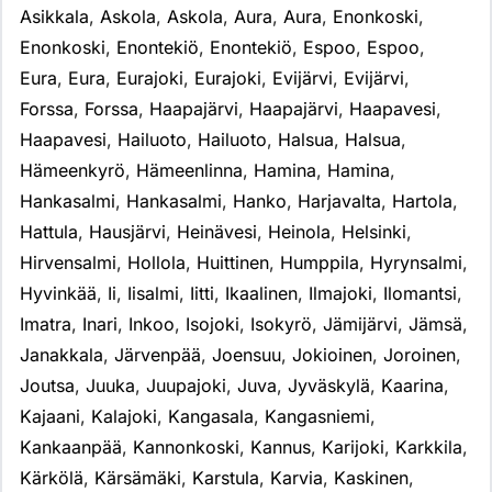
Asikkala
,
Askola
,
Askola
,
Aura
,
Aura
,
Enonkoski
,
Enonkoski
,
Enontekiö
,
Enontekiö
,
Espoo
,
Espoo
,
Eura
,
Eura
,
Eurajoki
,
Eurajoki
,
Evijärvi
,
Evijärvi
,
Forssa
,
Forssa
,
Haapajärvi
,
Haapajärvi
,
Haapavesi
,
Haapavesi
,
Hailuoto
,
Hailuoto
,
Halsua
,
Halsua
,
Hämeenkyrö
,
Hämeenlinna
,
Hamina
,
Hamina
,
Hankasalmi
,
Hankasalmi
,
Hanko
,
Harjavalta
,
Hartola
,
Hattula
,
Hausjärvi
,
Heinävesi
,
Heinola
,
Helsinki
,
Hirvensalmi
,
Hollola
,
Huittinen
,
Humppila
,
Hyrynsalmi
,
Hyvinkää
,
Ii
,
Iisalmi
,
Iitti
,
Ikaalinen
,
Ilmajoki
,
Ilomantsi
,
Imatra
,
Inari
,
Inkoo
,
Isojoki
,
Isokyrö
,
Jämijärvi
,
Jämsä
,
Janakkala
,
Järvenpää
,
Joensuu
,
Jokioinen
,
Joroinen
,
Joutsa
,
Juuka
,
Juupajoki
,
Juva
,
Jyväskylä
,
Kaarina
,
Kajaani
,
Kalajoki
,
Kangasala
,
Kangasniemi
,
Kankaanpää
,
Kannonkoski
,
Kannus
,
Karijoki
,
Karkkila
,
Kärkölä
,
Kärsämäki
,
Karstula
,
Karvia
,
Kaskinen
,