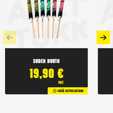
Suden huuto
19,90
€
pkt
Lisää Ostoslistaan