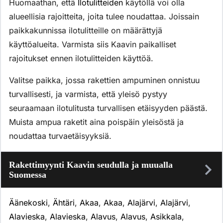
Huomaathan, että
Ilotulitteiden
käytöllä voi olla
alueellisia rajoitteita, joita tulee noudattaa. Joissain
paikkakunnissa ilotulitteille on määrättyjä
käyttöalueita. Varmista siis Kaavin paikalliset
rajoitukset ennen ilotulitteiden käyttöä.
Valitse paikka, jossa rakettien ampuminen onnistuu
turvallisesti, ja varmista, että yleisö pystyy
seuraamaan ilotulitusta turvallisen etäisyyden päästä.
Muista ampua raketit aina poispäin yleisöstä ja
noudattaa turvaetäisyyksiä.
Rakettimyynti Kaavin seudulla ja muualla
Suomessa
Äänekoski
,
Ähtäri
,
Akaa
,
Akaa
,
Alajärvi
,
Alajärvi
,
Alavieska
,
Alavieska
,
Alavus
,
Alavus
,
Asikkala
,