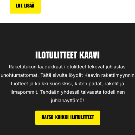
Lue lisää
Ilotulitteet Kaavi
Rakettitukun laadukkaat
ilotulitteet
tekevät juhlastasi
unohtumattomat. Tältä sivulta löydät Kaavin rakettimyynnin
tuotteet ja kaikki suosikkisi, kuten padat, raketit ja
ilmapommit. Tehdään yhdessä taivaasta todellinen
juhlanäyttämö!
Katso kaikki ilotulitteet