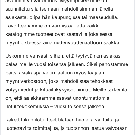
asioinnin vaivattomuus. Myyntipisteemme on
suunniteltu sijaitsemaan mahdollisimman lähellä
asiakasta, olipa hän kaupungissa tai maaseudulla.
Tavoitteenamme on varmistaa, että kaikki
katalogimme tuotteet ovat saatavilla jokaisessa
myyntipisteessä aina uudenvuodenaattoon saakka.
Uskomme vahvasti siihen, että tyytyväinen asiakas
palaa meille vuosi toisensa jälkeen. Siksi panostamme
paitsi asiakaspalvelun laatuun myös laajaan
myyntiverkostoon, joka mahdollistaa tehokkaat
volyymiedut ja kilpailukykyiset hinnat. Meille tärkeintä
on, että asiakkaamme saavat unohtumattomia
ilotulitekokemuksia – vuosi toisensa jälkeen.
Rakettitukun ilotulitteet tilataan huolella valituilta ja
luotettavilta toimittajilta, ja tuotannon laatua valvotaan