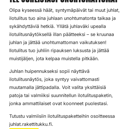
Tee juhlistasi unohtumattomat
Olipa kyseessä häät, syntymäpäivät tai muut juhlat,
ilotulitus tuo aina juhlaan unohtumatonta taikaa ja
sykähdyttäviä hetkiä. Yllätä juhlaväki upealla
ilotulitusnäytöksellä illan päätteeksi – se kruunaa
juhlan ja jättää unohtumattoman vaikutuksen!
Ilotulitus tuo juhliin ripauksen luksusta ja jättää
muistijäljen, jota kelpaa muistella pitkään.
Juhlan huipennukseksi sopii näyttävä
ilotulitusnäytös, joka syntyy vaivattomasti
muutamalla jättipadalla. Voit valita yksittäisiä
patoja tai valmiiksi suunnitellun ilotulituspaketin,
jonka ammattilaiset ovat koonneet puolestasi.
Tutustu valmiisiin ilotulituspaketteihin osoitteessa
juhlat.rakettitukku.fi.