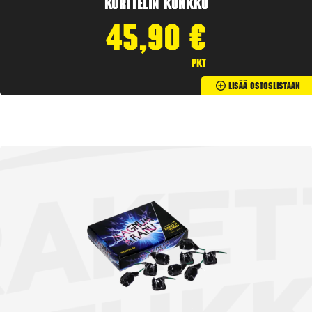
Korttelin kunkku
45,90
€
pkt
Lisää Ostoslistaan