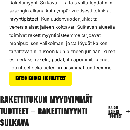
Rakettimyynti Sulkava – Tältä sivulta löydät niin
sesongin aikana kuin ympärivuotisesti toimivat
myyntipisteet
. Kun uudenvuodenjuhlat tai
venetsialaiset jälleen koittavat, Sulkavan alueella
toimivat rakettimyyntipisteemme tarjoavat
monipuolisen valikoiman,
josta löydät kaiken
tarvittavan niin isoon kuin pieneen juhlaan, kuten
esimerkiksi
raketit
,
padat
,
ilmapommit
,
pienet
ilotulitteet
sekä tietenkin
uusimmat tuotteemme
.
Katso kaikki ilotulitteet
Rakettitukun myydyimmät
Katso
tuotteet – Rakettimyynti
kaikki
tuotteet
Sulkava