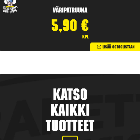
Väripatruuna
5,90
€
kpl
Lisää Ostoslistaan
Katso
kaikki
tuotteet