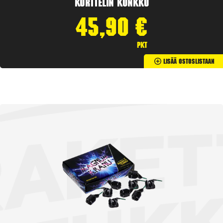
Korttelin kunkku
45,90
€
pkt
Lisää Ostoslistaan