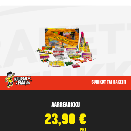
Suihkut tai raketit
Aarrearkku
23,90
€
pkt