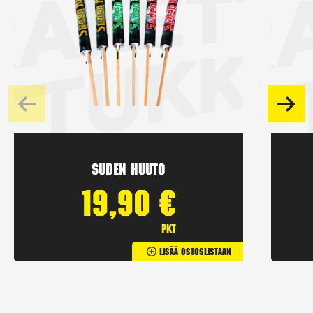
Suden huuto
19,90
€
pkt
Lisää Ostoslistaan