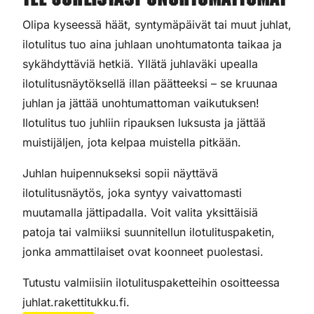
Tee juhlistasi unohtumattomat
Olipa kyseessä häät, syntymäpäivät tai muut juhlat,
ilotulitus tuo aina juhlaan unohtumatonta taikaa ja
sykähdyttäviä hetkiä. Yllätä juhlaväki upealla
ilotulitusnäytöksellä illan päätteeksi – se kruunaa
juhlan ja jättää unohtumattoman vaikutuksen!
Ilotulitus tuo juhliin ripauksen luksusta ja jättää
muistijäljen, jota kelpaa muistella pitkään.
Juhlan huipennukseksi sopii näyttävä
ilotulitusnäytös, joka syntyy vaivattomasti
muutamalla jättipadalla. Voit valita yksittäisiä
patoja tai valmiiksi suunnitellun ilotulituspaketin,
jonka ammattilaiset ovat koonneet puolestasi.
Tutustu valmiisiin ilotulituspaketteihin osoitteessa
juhlat.rakettitukku.fi.