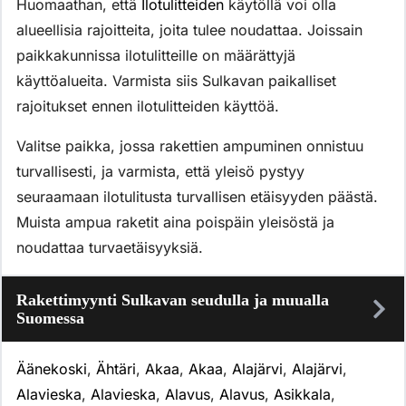
Huomaathan, että
Ilotulitteiden
käytöllä voi olla
alueellisia rajoitteita, joita tulee noudattaa. Joissain
paikkakunnissa ilotulitteille on määrättyjä
käyttöalueita. Varmista siis Sulkavan paikalliset
rajoitukset ennen ilotulitteiden käyttöä.
Valitse paikka, jossa rakettien ampuminen onnistuu
turvallisesti, ja varmista, että yleisö pystyy
seuraamaan ilotulitusta turvallisen etäisyyden päästä.
Muista ampua raketit aina poispäin yleisöstä ja
noudattaa turvaetäisyyksiä.
Rakettimyynti Sulkavan seudulla ja muualla
Suomessa
Äänekoski
,
Ähtäri
,
Akaa
,
Akaa
,
Alajärvi
,
Alajärvi
,
Alavieska
,
Alavieska
,
Alavus
,
Alavus
,
Asikkala
,