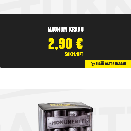
Magnum Kranu
2,90
€
50kpl/kpt
Lisää Ostoslistaan