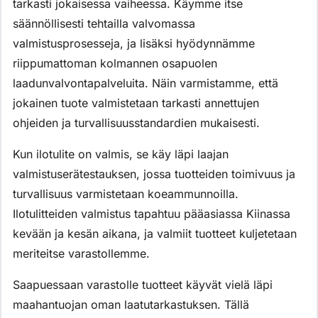
tarkasti jokaisessa vaiheessa. Käymme itse
säännöllisesti tehtailla valvomassa
valmistusprosesseja, ja lisäksi hyödynnämme
riippumattoman kolmannen osapuolen
laadunvalvontapalveluita. Näin varmistamme, että
jokainen tuote valmistetaan tarkasti annettujen
ohjeiden ja turvallisuusstandardien mukaisesti.
Kun ilotulite on valmis, se käy läpi laajan
valmistuserätestauksen, jossa tuotteiden toimivuus ja
turvallisuus varmistetaan koeammunnoilla.
Ilotulitteiden valmistus tapahtuu pääasiassa Kiinassa
kevään ja kesän aikana, ja valmiit tuotteet kuljetetaan
meriteitse varastollemme.
Saapuessaan varastolle tuotteet käyvät vielä läpi
maahantuojan oman laatutarkastuksen. Tällä