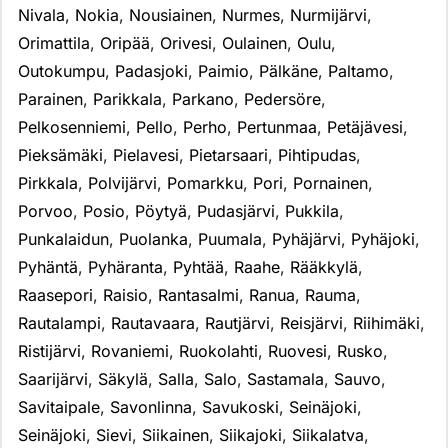
Nivala
,
Nokia
,
Nousiainen
,
Nurmes
,
Nurmijärvi
,
Orimattila
,
Oripää
,
Orivesi
,
Oulainen
,
Oulu
,
Outokumpu
,
Padasjoki
,
Paimio
,
Pälkäne
,
Paltamo
,
Parainen
,
Parikkala
,
Parkano
,
Pedersöre
,
Pelkosenniemi
,
Pello
,
Perho
,
Pertunmaa
,
Petäjävesi
,
Pieksämäki
,
Pielavesi
,
Pietarsaari
,
Pihtipudas
,
Pirkkala
,
Polvijärvi
,
Pomarkku
,
Pori
,
Pornainen
,
Porvoo
,
Posio
,
Pöytyä
,
Pudasjärvi
,
Pukkila
,
Punkalaidun
,
Puolanka
,
Puumala
,
Pyhäjärvi
,
Pyhäjoki
,
Pyhäntä
,
Pyhäranta
,
Pyhtää
,
Raahe
,
Rääkkylä
,
Raasepori
,
Raisio
,
Rantasalmi
,
Ranua
,
Rauma
,
Rautalampi
,
Rautavaara
,
Rautjärvi
,
Reisjärvi
,
Riihimäki
,
Ristijärvi
,
Rovaniemi
,
Ruokolahti
,
Ruovesi
,
Rusko
,
Saarijärvi
,
Säkylä
,
Salla
,
Salo
,
Sastamala
,
Sauvo
,
Savitaipale
,
Savonlinna
,
Savukoski
,
Seinäjoki
,
Seinäjoki
,
Sievi
,
Siikainen
,
Siikajoki
,
Siikalatva
,