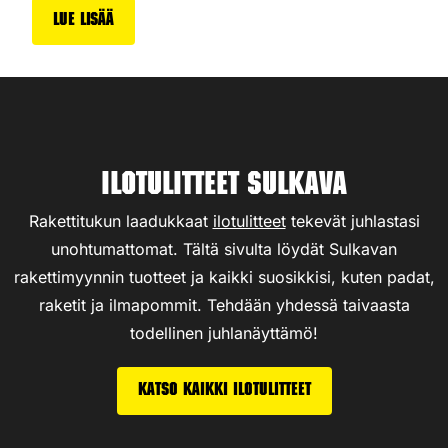
Lue lisää
Ilotulitteet Sulkava
Rakettitukun laadukkaat
ilotulitteet
tekevät juhlastasi
unohtumattomat. Tältä sivulta löydät Sulkavan
rakettimyynnin tuotteet ja kaikki suosikkisi, kuten padat,
raketit ja ilmapommit. Tehdään yhdessä taivaasta
todellinen juhlanäyttämö!
Katso kaikki ilotulitteet