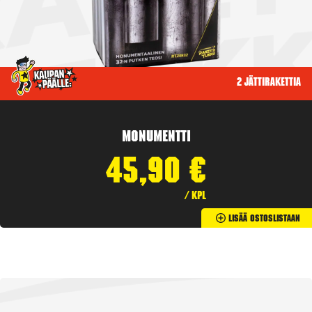
2 jättirakettia
Monumentti
45,90
€
/ kpl
Lisää Ostoslistaan