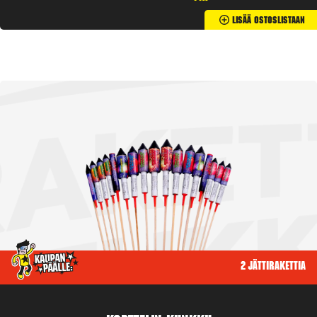
Lisää Ostoslistaan
2 jättirakettia