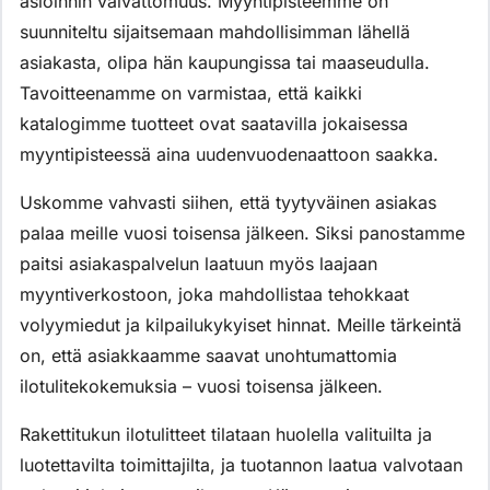
asioinnin vaivattomuus. Myyntipisteemme on
suunniteltu sijaitsemaan mahdollisimman lähellä
asiakasta, olipa hän kaupungissa tai maaseudulla.
Tavoitteenamme on varmistaa, että kaikki
katalogimme tuotteet ovat saatavilla jokaisessa
myyntipisteessä aina uudenvuodenaattoon saakka.
Uskomme vahvasti siihen, että tyytyväinen asiakas
palaa meille vuosi toisensa jälkeen. Siksi panostamme
paitsi asiakaspalvelun laatuun myös laajaan
myyntiverkostoon, joka mahdollistaa tehokkaat
volyymiedut ja kilpailukykyiset hinnat. Meille tärkeintä
on, että asiakkaamme saavat unohtumattomia
ilotulitekokemuksia – vuosi toisensa jälkeen.
Rakettitukun ilotulitteet tilataan huolella valituilta ja
luotettavilta toimittajilta, ja tuotannon laatua valvotaan