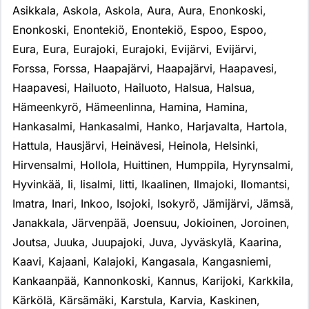
Asikkala
,
Askola
,
Askola
,
Aura
,
Aura
,
Enonkoski
,
Enonkoski
,
Enontekiö
,
Enontekiö
,
Espoo
,
Espoo
,
Eura
,
Eura
,
Eurajoki
,
Eurajoki
,
Evijärvi
,
Evijärvi
,
Forssa
,
Forssa
,
Haapajärvi
,
Haapajärvi
,
Haapavesi
,
Haapavesi
,
Hailuoto
,
Hailuoto
,
Halsua
,
Halsua
,
Hämeenkyrö
,
Hämeenlinna
,
Hamina
,
Hamina
,
Hankasalmi
,
Hankasalmi
,
Hanko
,
Harjavalta
,
Hartola
,
Hattula
,
Hausjärvi
,
Heinävesi
,
Heinola
,
Helsinki
,
Hirvensalmi
,
Hollola
,
Huittinen
,
Humppila
,
Hyrynsalmi
,
Hyvinkää
,
Ii
,
Iisalmi
,
Iitti
,
Ikaalinen
,
Ilmajoki
,
Ilomantsi
,
Imatra
,
Inari
,
Inkoo
,
Isojoki
,
Isokyrö
,
Jämijärvi
,
Jämsä
,
Janakkala
,
Järvenpää
,
Joensuu
,
Jokioinen
,
Joroinen
,
Joutsa
,
Juuka
,
Juupajoki
,
Juva
,
Jyväskylä
,
Kaarina
,
Kaavi
,
Kajaani
,
Kalajoki
,
Kangasala
,
Kangasniemi
,
Kankaanpää
,
Kannonkoski
,
Kannus
,
Karijoki
,
Karkkila
,
Kärkölä
,
Kärsämäki
,
Karstula
,
Karvia
,
Kaskinen
,