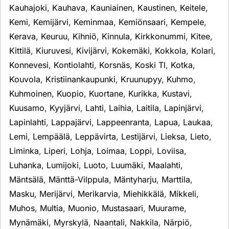
Kauhajoki
,
Kauhava
,
Kauniainen
,
Kaustinen
,
Keitele
,
Kemi
,
Kemijärvi
,
Keminmaa
,
Kemiönsaari
,
Kempele
,
Kerava
,
Keuruu
,
Kihniö
,
Kinnula
,
Kirkkonummi
,
Kitee
,
Kittilä
,
Kiuruvesi
,
Kivijärvi
,
Kokemäki
,
Kokkola
,
Kolari
,
Konnevesi
,
Kontiolahti
,
Korsnäs
,
Koski Tl
,
Kotka
,
Kouvola
,
Kristiinankaupunki
,
Kruunupyy
,
Kuhmo
,
Kuhmoinen
,
Kuopio
,
Kuortane
,
Kurikka
,
Kustavi
,
Kuusamo
,
Kyyjärvi
,
Lahti
,
Laihia
,
Laitila
,
Lapinjärvi
,
Lapinlahti
,
Lappajärvi
,
Lappeenranta
,
Lapua
,
Laukaa
,
Lemi
,
Lempäälä
,
Leppävirta
,
Lestijärvi
,
Lieksa
,
Lieto
,
Liminka
,
Liperi
,
Lohja
,
Loimaa
,
Loppi
,
Loviisa
,
Luhanka
,
Lumijoki
,
Luoto
,
Luumäki
,
Maalahti
,
Mäntsälä
,
Mänttä-Vilppula
,
Mäntyharju
,
Marttila
,
Masku
,
Merijärvi
,
Merikarvia
,
Miehikkälä
,
Mikkeli
,
Muhos
,
Multia
,
Muonio
,
Mustasaari
,
Muurame
,
Mynämäki
,
Myrskylä
,
Naantali
,
Nakkila
,
Närpiö
,