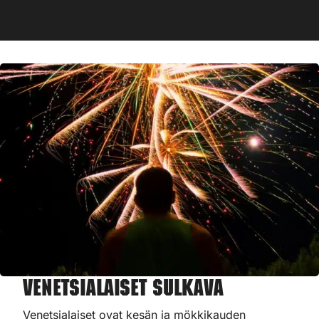
Venetsialaiset Sulkava
Venetsialaiset ovat kesän ja mökkikauden