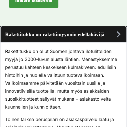
Tutustu tarkemmin
Rakettitukku on rakettimyynnin edelläkävijä
Rakettitukku
on ollut Suomen johtava ilotulitteiden
myyjä jo 2000-luvun alusta lähtien. Menestyksemme
perustuu kahteen keskeiseen kulmakiveen: edullisiin
hintoihin ja huolella valittuun tuotevalikoimaan.
Valikoimaamme päivitetään vuosittain uusilla ja
innovatiivisilla tuotteilla, mutta myös asiakkaiden
suosikkituotteet säilyvät mukana – asiakastoiveita
kuunnellen ja kunnioittaen.
Toinen tärkeä peruspilari on asiakaspalvelu laatu ja