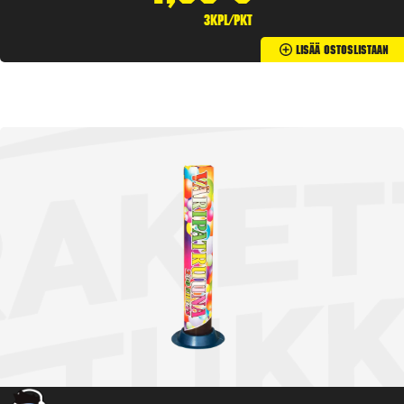
3kpl/pkt
Lisää Ostoslistaan