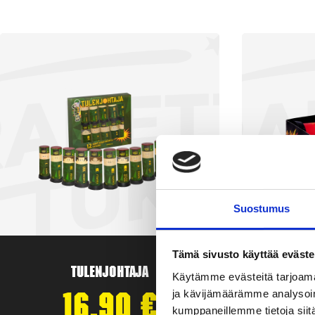
Suostumus
Tämä sivusto käyttää eväste
Tulenjohtaja
T
Käytämme evästeitä tarjoama
ja kävijämäärämme analysoim
16,90
€
kumppaneillemme tietoja siitä