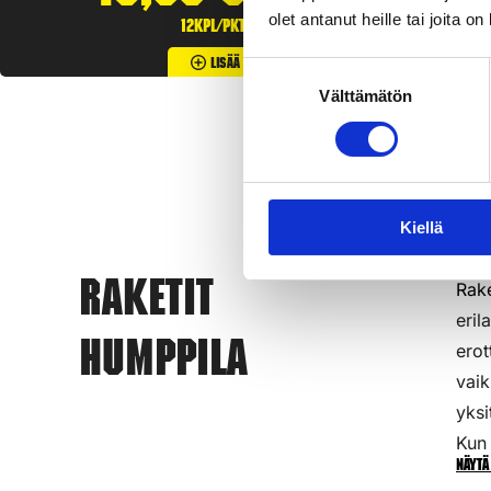
olet antanut heille tai joita o
12kpl/pkt
Lisää Ostoslistaan
Suostumuksen
Välttämätön
valinta
Kiellä
Rake
Raketit
eril
Humppila
erot
vaik
yksi
Kun 
Näytä