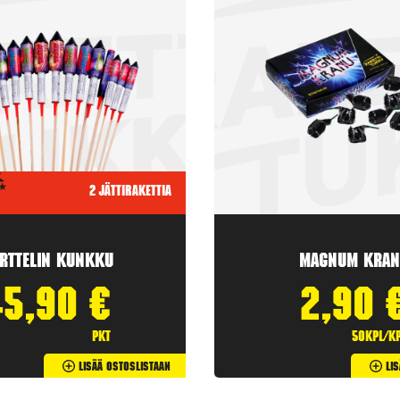
2 jättirakettia
rttelin kunkku
Magnum Kran
45,90
€
2,90
pkt
50kpl/k
Lisää Ostoslistaan
Li