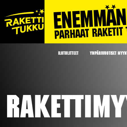
ILOTULITTEET
YMPÄRIVUOTISET MYYNT
Rakettimy