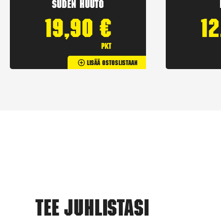
Suden huuto
19,90
€
1
pkt
Lisää Ostoslistaan
Tee juhlistasi