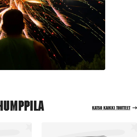
Humppila
Katso kaikki tuotteet