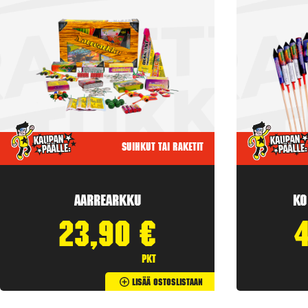
Suihkut tai raketit
Aarrearkku
Ko
23,90
€
pkt
Lisää Ostoslistaan