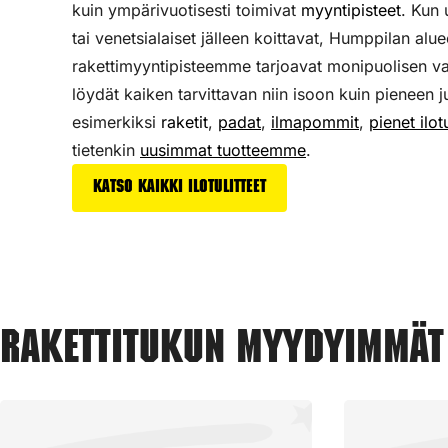
kuin ympärivuotisesti toimivat
myyntipisteet
. Kun
tai venetsialaiset jälleen koittavat, Humppilan alue
rakettimyyntipisteemme tarjoavat monipuolisen v
löydät kaiken tarvittavan niin isoon kuin pieneen j
esimerkiksi
raketit
,
padat
,
ilmapommit
,
pienet ilotu
tietenkin
uusimmat tuotteemme
.
Katso kaikki ilotulitteet
Rakettitukun myydyimmät 