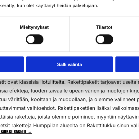
n kerätty, kun olet käyttänyt heidän palvelujaan.
3kpl/pkt
k
Lisää Ostoslistaan
Li
Mieltymykset
Tilastot
Salli valinta
tit
ovat klassisia
ilotulitteita
. Rakettipaketit tarjoavat useita 
aisia efektejä, luoden taivaalle upean värien ja muotojen kirj
tuu väriltään, kooltaan ja muodollaan, ja olemme valinneet p
uttavimmat vaihtoehdot. Rakettipakettien lisäksi valikoim
ttäisiä raketteja, joista olemme poimineet myyntiin näyttävi
etsit raketteja Humppilan alueelta on Rakettitukku sinun vali
 kaikki raketit →