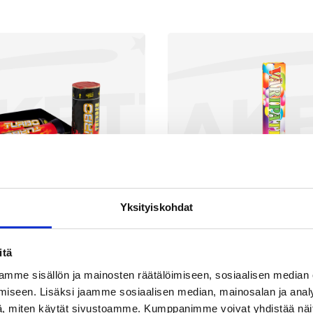
Yksityiskohdat
itä
urbo Thunder
Väripatruun
mme sisällön ja mainosten räätälöimiseen, sosiaalisen median
iseen. Lisäksi jaamme sosiaalisen median, mainosalan ja analy
1,90
€
5,90
, miten käytät sivustoamme. Kumppanimme voivat yhdistää näitä t