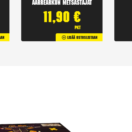
Aarrearkun Metsästäjät
11,90
€
pkt
aan
Lisää Ostoslistaan