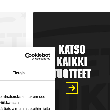
Katso
kaikki
tuotteet
Tietoja
a
 ominaisuuksien tukemiseen
tiikka-alan
€
ietoja muihin tietoihin, joita