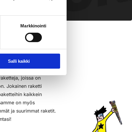
pl
sää Ostoslistaan
Markkinointi
Salli kaikki
raketteja, joissa on
on. Jokainen raketti
aketteihin kaikkein
assamme on myös
mmät ja suurimmat raketit.
ntasi!