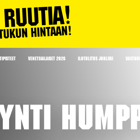
IPISTEET
VENETSIALAISET 2026
ILOTULITUS JUHLIISI
VASTUU
ynti Hump