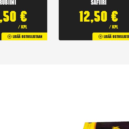
Rubiini
Safiiri
2,50
€
12,50
€
/ kpl
/ kpl
Lisää Ostoslistaan
Lisää Ostoslist