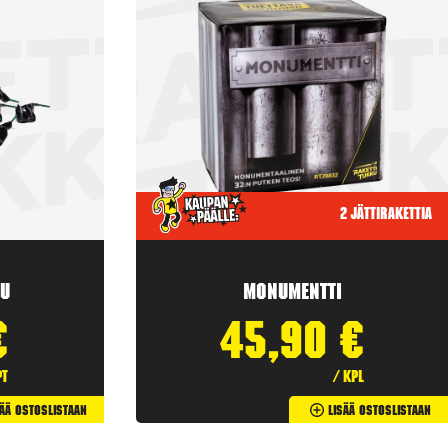
2 jättirakettia
u
Monumentti
€
45,90
€
pt
/ kpl
sää Ostoslistaan
Lisää Ostoslistaan