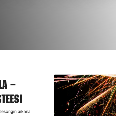
la –
teesi
 sesongin aikana