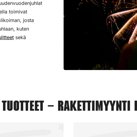
 uudenvuodenjuhlat
ella toimivat
alikoiman,
josta
uhlaan, kuten
litteet
sekä
tuotteet – Rakettimyynti 