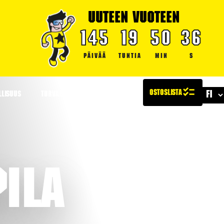
UUTEEN VUOTEEN
145
19
50
35
PÄIVÄÄ
TUNTIA
MIN
S
LLISUUS
TURVALLISUUS
ARTIKKELIT
pila