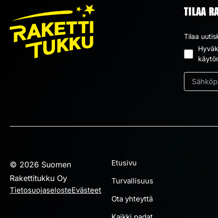
TILAA R
Tilaa uutis
Hyväks
Suostum
käytö
*
Sähköpos
*
Etusivu
© 2026 Suomen
Rakettitukku Oy
Turvallisuus
Tietosuojaseloste
Evästeet
Ota yhteyttä
Kaikki padat