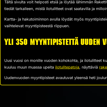
Tältä sivulta voit helposti etsiä ja löytää lähimmän Raket
tiedät tarkalleen, mistä ilotulitteet ovat saatavilla ja milloi
Kartta- ja hakutoiminnon avulla löydät myös myyntipistei
vaihtelevat myyntipisteestä riippuen.
Yli 350 myyntipistettä uuden 
Uusi vuosi on monille vuoden kohokohta, ja ilotulitteet ku
kuuluu muun muassa upeita
ilotulitepatoja
, näyttäviä
rake
Uudenvuoden myyntipisteet avautuvat yleensä heti joulun 