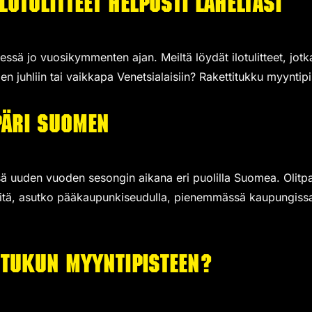
lotulitteet helposti läheltäsi
essä jo vuosikymmenten ajan. Meiltä löydät ilotulitteet, jotk
n juhliin tai vaikkapa Venetsialaisiin? Rakettitukku myyntipis
päri Suomen
sä uuden vuoden sesongin aikana eri puolilla Suomea. Olitpa
a siitä, asutko pääkaupunkiseudulla, pienemmässä kaupungiss
itukun myyntipisteen?