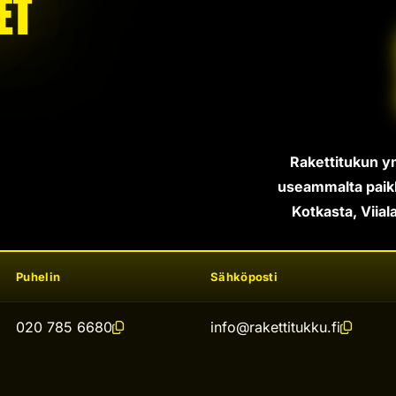
et
Rakettitukun y
useammalta paikk
Kotkasta, Viiala
Puhelin
Sähköposti
020 785 6680
info@rakettitukku.fi