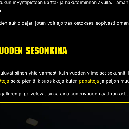
titukun myyntipisteen kartta- ja hakutoiminnon avulla. Tämän 
n.
den aukioloajat, joten voit ajoittaa ostoksesi sopivasti oma
vuoden sesonkina
uluvat siihen yhtä varmasti kuin vuoden viimeiset sekunnit. Ra
tteja
sekä pieniä ikisuosikkeja kuten
papatteja
ja paljon muu
jälkeen ja palvelevat sinua aina uudenvuoden aattoon asti.