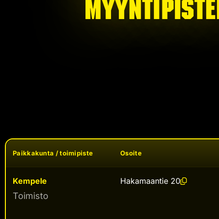
myyntipiste
Paikkakunta / toimipiste
Osoite
Kempele
Hakamaantie 20
Toimisto