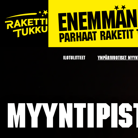
ILOTULITTEET
YMPÄRIVUOTISET MYYNT
Myyntipis