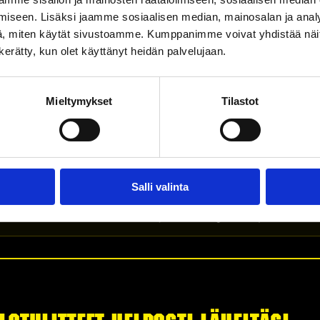
050 593 7804
myynti@pyoramannine
iseen. Lisäksi jaamme sosiaalisen median, mainosalan ja analy
n.fi
, miten käytät sivustoamme. Kumppanimme voivat yhdistää näitä t
n kerätty, kun olet käyttänyt heidän palvelujaan.
pyoramanninen.fi
040 047 0965
vihdintarvike@fixus.fi
Mieltymykset
Tilastot
Facebook-sivut
Salli valinta
den aikaan on luvanvaraista. Luvan ilotulitukselle saat paik
 mukaan – ei edes tähtisadetikkujen. Sesongin ulkopuolella ilo