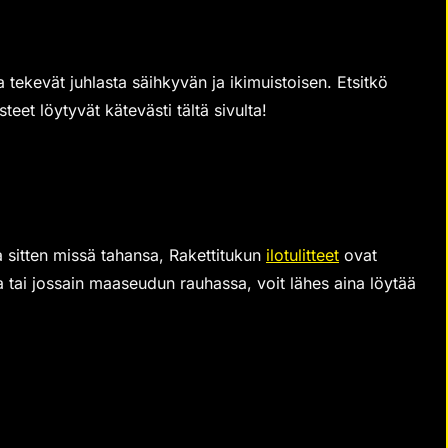
a tekevät juhlasta säihkyvän ja ikimuistoisen. Etsitkö
teet löytyvät kätevästi tältä sivulta!
 sitten missä tahansa, Rakettitukun
ilotulitteet
ovat
a tai jossain maaseudun rauhassa, voit lähes aina löytää