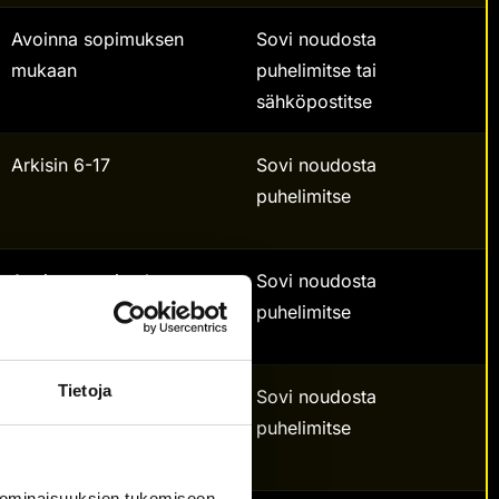
Avoinna sopimuksen
Sovi noudosta
mukaan
puhelimitse tai
sähköpostitse
Arkisin 6-17
Sovi noudosta
puhelimitse
Avoinna sopimuksen
Sovi noudosta
mukaan
puhelimitse
Tietoja
ma–pe 8–17
Sovi noudosta
la 9–14
puhelimitse
su suljettu
 ominaisuuksien tukemiseen