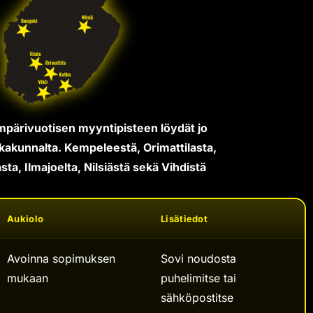
mpärivuotisen myyntipisteen löydät jo
akunnalta. Kempeleestä, Orimattilasta,
sta, Ilmajoelta, Nilsiästä sekä Vihdistä
Aukiolo
Lisätiedot
Avoinna sopimuksen
Sovi noudosta
mukaan
puhelimitse tai
sähköpostitse