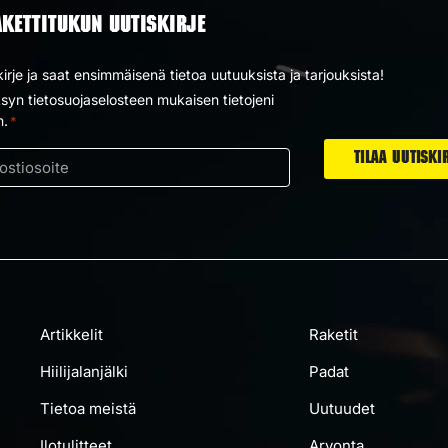
AKETTITUKUN UUTISKIRJE
kirje ja saat ensimmäisenä tietoa uutuuksista ja tarjouksista!
yn tietosuojaselosteen mukaisen tietojeni
us
n.
*
ti
Artikkelit
Raketit
Hiilijalanjälki
Padat
Tietoa meistä
Uutuudet
Ilotulitteet
Arvonta