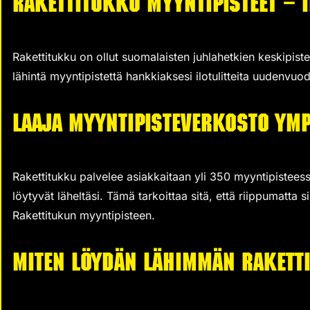
Rakettitukku myyntipisteet – I
Rakettitukku on ollut suomalaisten juhlahetkien keskipiste
lähintä myyntipistettä hankkiaksesi ilotulitteita uudenvuode
Laaja myyntipisteverkosto ym
Rakettitukku palvelee asiakkaitaan yli 350 myyntipistees
löytyvät läheltäsi. Tämä tarkoittaa sitä, että riippumatt
Rakettitukun myyntipisteen.
Miten löydän lähimmän Rakett