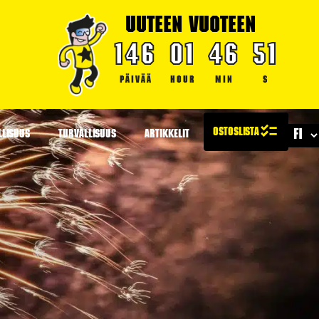
UUTEEN VUOTEEN
146
01
46
50
PÄIVÄÄ
HOUR
MIN
S
LLISUUS
TURVALLISUUS
ARTIKKELIT