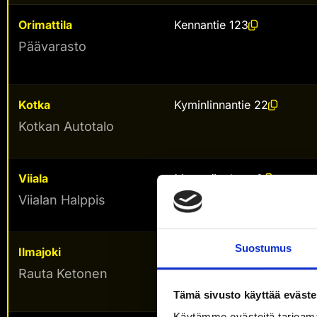
Orimattila
Kennantie 123
Päävarasto
Kotka
Kyminlinnantie 22
Kotkan Autotalo
Viiala
Matomäenkatu 2
Viialan Halppis
Suostumus
Ilmajoki
Kaaraojantie 6
Rauta Ketonen
Tämä sivusto käyttää eväste
Käytämme evästeitä tarjoama