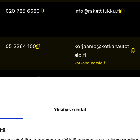
020 785 6680
info@rakettitukku.fi
05 2264 100
korjaamo@kotkanautot
alo.fi
kotkanautotalo.fi
03 543 3379
viialan.halppis@gmail.c
om
Facebook-sivut
Yksityiskohdat
06 4247030
asiakaspalvelu@rautake
tonen.fi
rautaketonen.fi
itä
mme sisällön ja mainosten räätälöimiseen, sosiaalisen median