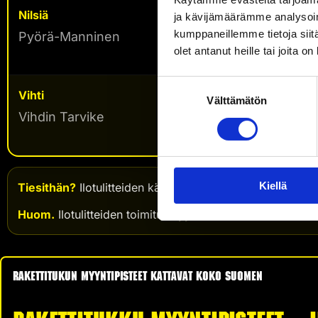
Nilsiä
Nilsiäntie 64
ja kävijämäärämme analysoim
kumppaneillemme tietoja siitä
Pyörä-Manninen
olet antanut heille tai joita o
Suostumuksen
Vihti
Niuhalanraitti 21
Välttämätön
valinta
Vihdin Tarvike
Kiellä
Tiesithän?
Ilotulitteiden käyttö muulloin kuin uuden vuo
Huom.
Ilotulitteiden toimitusmyynti ei ole sallittua lain
Rakettitukun myyntipisteet kattavat koko Suomen