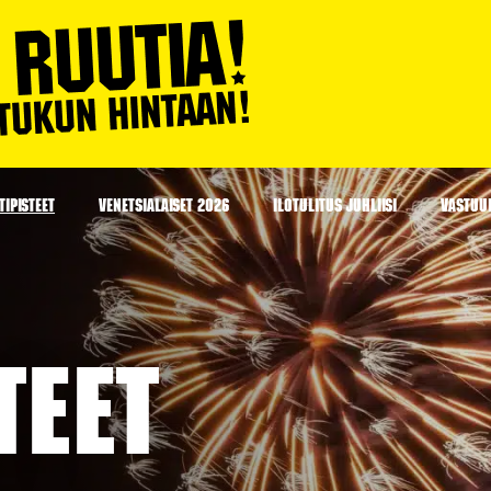
IPISTEET
VENETSIALAISET 2026
ILOTULITUS JUHLIISI
VASTUU
teet