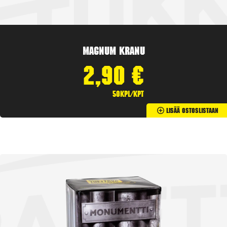
Magnum Kranu
2,90
€
50kpl/kpt
Lisää Ostoslistaan