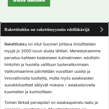
Tutustu tarkemmin
Rakettitukku on rakettimyynnin edelläkävijä
Rakettitukku
on ollut Suomen johtava ilotulitteiden
myyjä jo 2000-luvun alusta lähtien. Menestyksemme
perustuu kahteen keskeiseen kulmakiveen: edullisiin
hintoihin ja huolella valittuun tuotevalikoimaan.
Valikoimaamme päivitetään vuosittain uusilla ja
innovatiivisilla tuotteilla, mutta myös asiakkaiden
suosikkituotteet säilyvät mukana – asiakastoiveita
kuunnellen ja kunnioittaen.
Toinen tärkeä peruspilari on asiakaspalvelu laatu ja