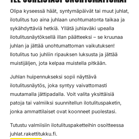
Tee juhlistasi unohtumattomat
Olipa kyseessä häät, syntymäpäivät tai muut juhlat,
ilotulitus tuo aina juhlaan unohtumatonta taikaa ja
sykähdyttäviä hetkiä. Yllätä juhlaväki upealla
ilotulitusnäytöksellä illan päätteeksi – se kruunaa
juhlan ja jättää unohtumattoman vaikutuksen!
Ilotulitus tuo juhliin ripauksen luksusta ja jättää
muistijäljen, jota kelpaa muistella pitkään.
Juhlan huipennukseksi sopii näyttävä
ilotulitusnäytös, joka syntyy vaivattomasti
muutamalla jättipadalla. Voit valita yksittäisiä
patoja tai valmiiksi suunnitellun ilotulituspaketin,
jonka ammattilaiset ovat koonneet puolestasi.
Tutustu valmiisiin ilotulituspaketteihin osoitteessa
juhlat.rakettitukku.fi.