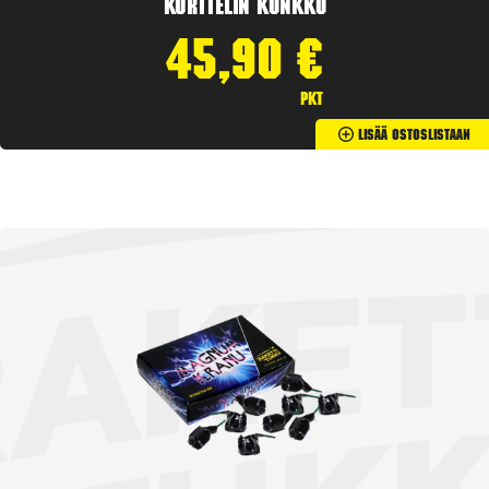
Korttelin kunkku
45,90
€
pkt
Lisää Ostoslistaan