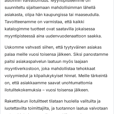
asioinnin vaivattomuus. Myyntipisteemme on
suunniteltu sijaitsemaan mahdollisimman lähellä
asiakasta, olipa hän kaupungissa tai maaseudulla.
Tavoitteenamme on varmistaa, että kaikki
katalogimme tuotteet ovat saatavilla jokaisessa
myyntipisteessä aina uudenvuodenaattoon saakka.
Uskomme vahvasti siihen, että tyytyväinen asiakas
palaa meille vuosi toisensa jälkeen. Siksi panostamme
paitsi asiakaspalvelun laatuun myös laajaan
myyntiverkostoon, joka mahdollistaa tehokkaat
volyymiedut ja kilpailukykyiset hinnat. Meille tärkeintä
on, että asiakkaamme saavat unohtumattomia
ilotulitekokemuksia – vuosi toisensa jälkeen.
Rakettitukun ilotulitteet tilataan huolella valituilta ja
luotettavilta toimittajilta, ja tuotannon laatua valvotaan