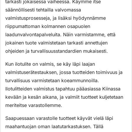
tarkasti jokaisessa vaiheessa. Käymme itse
säännöllisesti tehtailla valvomassa
valmistusprosesseja, ja lisäksi hyödynnämme
riippumattoman kolmannen osapuolen
laadunvalvontapalveluita. Näin varmistamme, että
jokainen tuote valmistetaan tarkasti annettujen
ohjeiden ja turvallisuusstandardien mukaisesti.
Kun ilotulite on valmis, se käy läpi laajan
valmistuserätestauksen, jossa tuotteiden toimivuus ja
turvallisuus varmistetaan koeammunnoilla.
Ilotulitteiden valmistus tapahtuu pääasiassa Kiinassa
kevään ja kesän aikana, ja valmiit tuotteet kuljetetaan
meriteitse varastollemme.
Saapuessaan varastolle tuotteet käyvät vielä läpi
maahantuojan oman laatutarkastuksen. Tällä