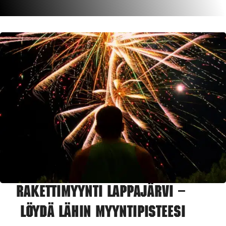
Rakettimyynti Lappajärvi –
Löydä lähin myyntipisteesi