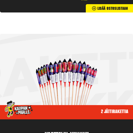
Lisää Ostoslistaan
2 jättirakettia