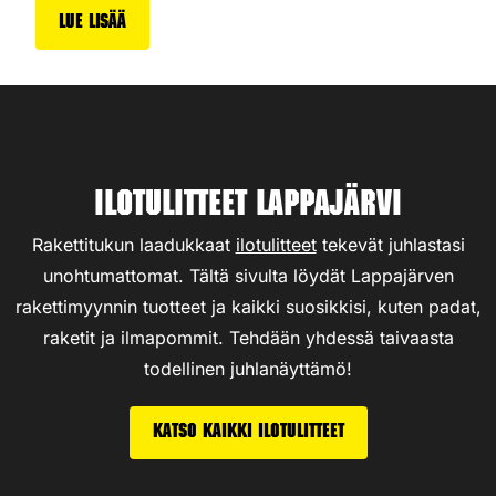
Lue lisää
Ilotulitteet Lappajärvi
Rakettitukun laadukkaat
ilotulitteet
tekevät juhlastasi
unohtumattomat. Tältä sivulta löydät Lappajärven
rakettimyynnin tuotteet ja kaikki suosikkisi, kuten padat,
raketit ja ilmapommit. Tehdään yhdessä taivaasta
todellinen juhlanäyttämö!
Katso kaikki ilotulitteet