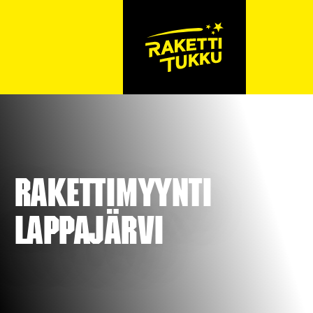
Rakettimyynti
Lappajärvi