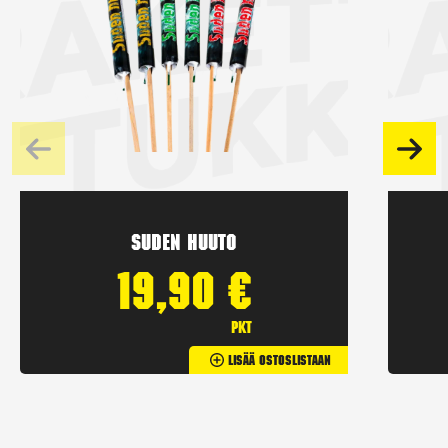
Suden huuto
19,90
€
pkt
Lisää Ostoslistaan