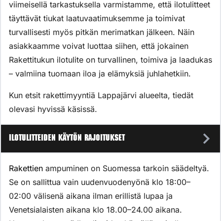
viimeisellä tarkastuksella varmistamme, että ilotulitteet
täyttävät tiukat laatuvaatimuksemme ja toimivat
turvallisesti myös pitkän merimatkan jälkeen. Näin
asiakkaamme voivat luottaa siihen, että jokainen
Rakettitukun ilotulite on turvallinen, toimiva ja laadukas
– valmiina tuomaan iloa ja elämyksiä juhlahetkiin.
Kun etsit rakettimyyntiä Lappajärvi alueelta, tiedät
olevasi hyvissä käsissä.
Ilotulitteiden käytön rajoitukset
Rakettien
ampuminen on Suomessa tarkoin säädeltyä.
Se on sallittua vain uudenvuodenyönä klo 18:00–
02:00 välisenä aikana ilman erillistä lupaa ja
Venetsialaisten aikana klo 18.00–24.00 aikana.