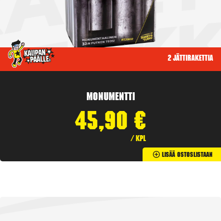
2 jättirakettia
Monumentti
45,90
€
/ kpl
Lisää Ostoslistaan