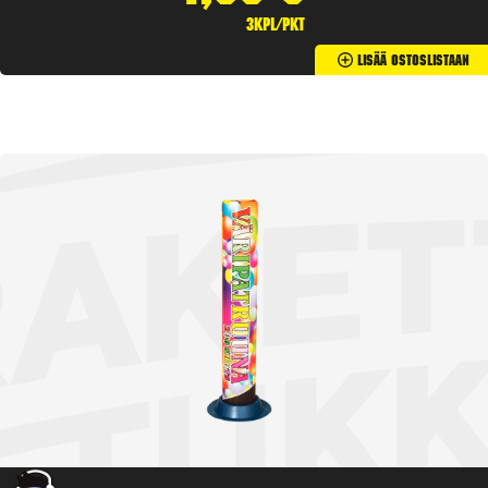
3kpl/pkt
Lisää Ostoslistaan