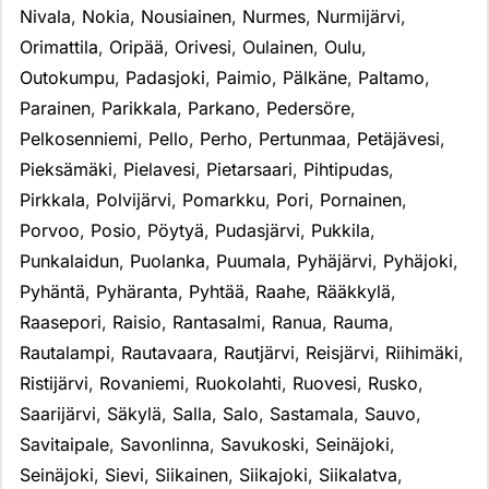
Nivala
,
Nokia
,
Nousiainen
,
Nurmes
,
Nurmijärvi
,
Orimattila
,
Oripää
,
Orivesi
,
Oulainen
,
Oulu
,
Outokumpu
,
Padasjoki
,
Paimio
,
Pälkäne
,
Paltamo
,
Parainen
,
Parikkala
,
Parkano
,
Pedersöre
,
Pelkosenniemi
,
Pello
,
Perho
,
Pertunmaa
,
Petäjävesi
,
Pieksämäki
,
Pielavesi
,
Pietarsaari
,
Pihtipudas
,
Pirkkala
,
Polvijärvi
,
Pomarkku
,
Pori
,
Pornainen
,
Porvoo
,
Posio
,
Pöytyä
,
Pudasjärvi
,
Pukkila
,
Punkalaidun
,
Puolanka
,
Puumala
,
Pyhäjärvi
,
Pyhäjoki
,
Pyhäntä
,
Pyhäranta
,
Pyhtää
,
Raahe
,
Rääkkylä
,
Raasepori
,
Raisio
,
Rantasalmi
,
Ranua
,
Rauma
,
Rautalampi
,
Rautavaara
,
Rautjärvi
,
Reisjärvi
,
Riihimäki
,
Ristijärvi
,
Rovaniemi
,
Ruokolahti
,
Ruovesi
,
Rusko
,
Saarijärvi
,
Säkylä
,
Salla
,
Salo
,
Sastamala
,
Sauvo
,
Savitaipale
,
Savonlinna
,
Savukoski
,
Seinäjoki
,
Seinäjoki
,
Sievi
,
Siikainen
,
Siikajoki
,
Siikalatva
,