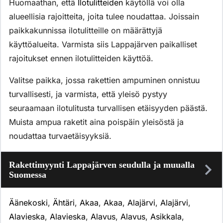
Huomaathan, että
Ilotulitteiden
käytöllä voi olla
alueellisia rajoitteita, joita tulee noudattaa. Joissain
paikkakunnissa ilotulitteille on määrättyjä
käyttöalueita. Varmista siis Lappajärven paikalliset
rajoitukset ennen ilotulitteiden käyttöä.
Valitse paikka, jossa rakettien ampuminen onnistuu
turvallisesti, ja varmista, että yleisö pystyy
seuraamaan ilotulitusta turvallisen etäisyyden päästä.
Muista ampua raketit aina poispäin yleisöstä ja
noudattaa turvaetäisyyksiä.
Rakettimyynti Lappajärven seudulla ja muualla
Suomessa
Äänekoski
,
Ähtäri
,
Akaa
,
Akaa
,
Alajärvi
,
Alajärvi
,
Alavieska
,
Alavieska
,
Alavus
,
Alavus
,
Asikkala
,