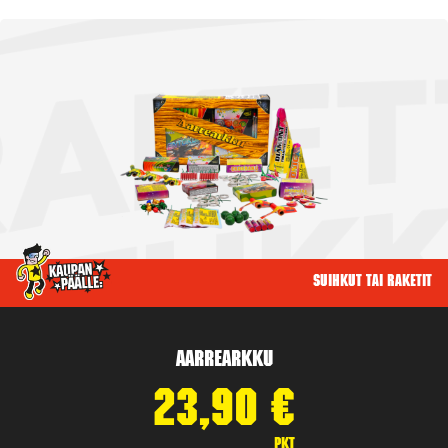
Suihkut tai raketit
Aarrearkku
23,90
€
pkt