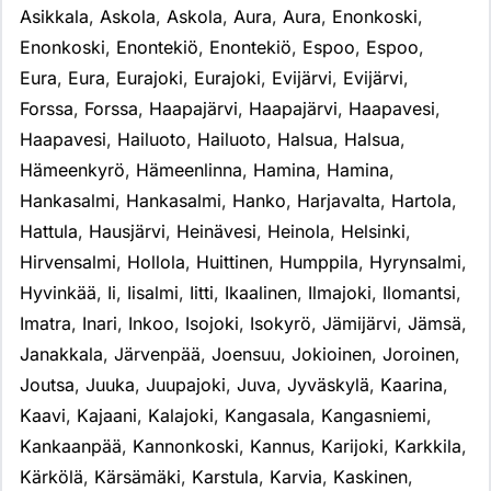
Asikkala
,
Askola
,
Askola
,
Aura
,
Aura
,
Enonkoski
,
Enonkoski
,
Enontekiö
,
Enontekiö
,
Espoo
,
Espoo
,
Eura
,
Eura
,
Eurajoki
,
Eurajoki
,
Evijärvi
,
Evijärvi
,
Forssa
,
Forssa
,
Haapajärvi
,
Haapajärvi
,
Haapavesi
,
Haapavesi
,
Hailuoto
,
Hailuoto
,
Halsua
,
Halsua
,
Hämeenkyrö
,
Hämeenlinna
,
Hamina
,
Hamina
,
Hankasalmi
,
Hankasalmi
,
Hanko
,
Harjavalta
,
Hartola
,
Hattula
,
Hausjärvi
,
Heinävesi
,
Heinola
,
Helsinki
,
Hirvensalmi
,
Hollola
,
Huittinen
,
Humppila
,
Hyrynsalmi
,
Hyvinkää
,
Ii
,
Iisalmi
,
Iitti
,
Ikaalinen
,
Ilmajoki
,
Ilomantsi
,
Imatra
,
Inari
,
Inkoo
,
Isojoki
,
Isokyrö
,
Jämijärvi
,
Jämsä
,
Janakkala
,
Järvenpää
,
Joensuu
,
Jokioinen
,
Joroinen
,
Joutsa
,
Juuka
,
Juupajoki
,
Juva
,
Jyväskylä
,
Kaarina
,
Kaavi
,
Kajaani
,
Kalajoki
,
Kangasala
,
Kangasniemi
,
Kankaanpää
,
Kannonkoski
,
Kannus
,
Karijoki
,
Karkkila
,
Kärkölä
,
Kärsämäki
,
Karstula
,
Karvia
,
Kaskinen
,