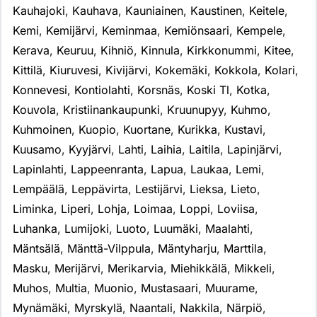
Kauhajoki
,
Kauhava
,
Kauniainen
,
Kaustinen
,
Keitele
,
Kemi
,
Kemijärvi
,
Keminmaa
,
Kemiönsaari
,
Kempele
,
Kerava
,
Keuruu
,
Kihniö
,
Kinnula
,
Kirkkonummi
,
Kitee
,
Kittilä
,
Kiuruvesi
,
Kivijärvi
,
Kokemäki
,
Kokkola
,
Kolari
,
Konnevesi
,
Kontiolahti
,
Korsnäs
,
Koski Tl
,
Kotka
,
Kouvola
,
Kristiinankaupunki
,
Kruunupyy
,
Kuhmo
,
Kuhmoinen
,
Kuopio
,
Kuortane
,
Kurikka
,
Kustavi
,
Kuusamo
,
Kyyjärvi
,
Lahti
,
Laihia
,
Laitila
,
Lapinjärvi
,
Lapinlahti
,
Lappeenranta
,
Lapua
,
Laukaa
,
Lemi
,
Lempäälä
,
Leppävirta
,
Lestijärvi
,
Lieksa
,
Lieto
,
Liminka
,
Liperi
,
Lohja
,
Loimaa
,
Loppi
,
Loviisa
,
Luhanka
,
Lumijoki
,
Luoto
,
Luumäki
,
Maalahti
,
Mäntsälä
,
Mänttä-Vilppula
,
Mäntyharju
,
Marttila
,
Masku
,
Merijärvi
,
Merikarvia
,
Miehikkälä
,
Mikkeli
,
Muhos
,
Multia
,
Muonio
,
Mustasaari
,
Muurame
,
Mynämäki
,
Myrskylä
,
Naantali
,
Nakkila
,
Närpiö
,