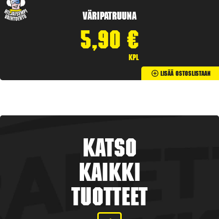
Väripatruuna
5,90
€
kpl
Lisää Ostoslistaan
Katso
kaikki
tuotteet