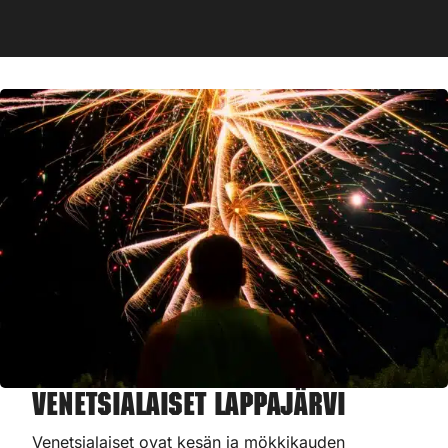
Venetsialaiset Lappajärvi
Venetsialaiset ovat kesän ja mökkikauden