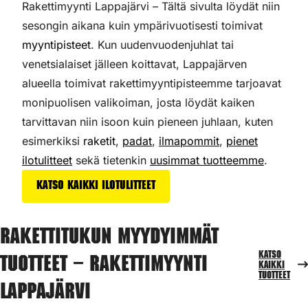
Rakettimyynti Lappajärvi – Tältä sivulta löydät niin
sesongin aikana kuin ympärivuotisesti toimivat
myyntipisteet
. Kun uudenvuodenjuhlat tai
venetsialaiset jälleen koittavat, Lappajärven
alueella toimivat rakettimyyntipisteemme tarjoavat
monipuolisen valikoiman,
josta löydät kaiken
tarvittavan niin isoon kuin pieneen juhlaan, kuten
esimerkiksi
raketit
,
padat
,
ilmapommit
,
pienet
ilotulitteet
sekä tietenkin
uusimmat tuotteemme
.
Katso kaikki ilotulitteet
Rakettitukun myydyimmät
Katso
tuotteet – Rakettimyynti
kaikki
tuotteet
Lappajärvi