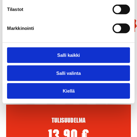
Tilastot
Uutuus!
Markkinointi
Salli kaikki
Salli valinta
Kiellä
Tulisuudelma