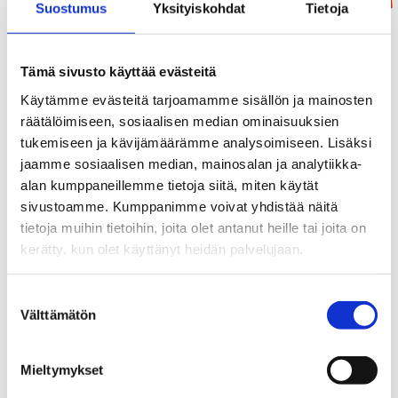
Suostumus
Yksityiskohdat
Tietoja
Tämä sivusto käyttää evästeitä
Käytämme evästeitä tarjoamamme sisällön ja mainosten
räätälöimiseen, sosiaalisen median ominaisuuksien
tukemiseen ja kävijämäärämme analysoimiseen. Lisäksi
jaamme sosiaalisen median, mainosalan ja analytiikka-
alan kumppaneillemme tietoja siitä, miten käytät
sivustoamme. Kumppanimme voivat yhdistää näitä
tietoja muihin tietoihin, joita olet antanut heille tai joita on
kerätty, kun olet käyttänyt heidän palvelujaan.
Mammutti
Suostumuksen
99,90
€
Välttämätön
valinta
/ kpl
Mieltymykset
Lisää Ostoslistaan