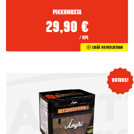
Pikkumusta
29,90
€
/ kpl
Lisää Ostoslistaan
Uutuus!