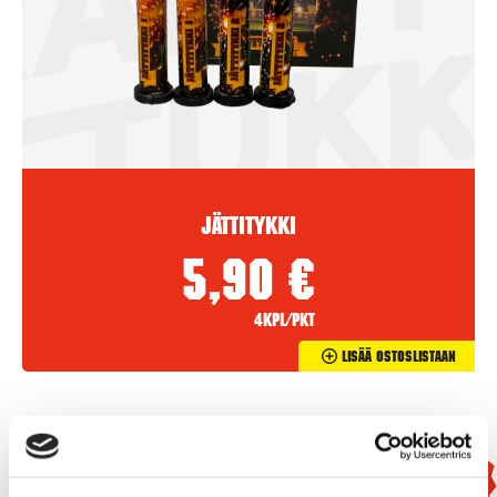
Jättitykki
5,90
€
4kpl/pkt
Lisää Ostoslistaan
Uutuus!