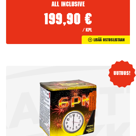
All Inclusive
199,90
€
/ kpl
Lisää Ostoslistaan
Uutuus!