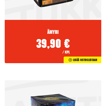
Ämyri
39,90
€
/ kpl
Lisää Ostoslistaan