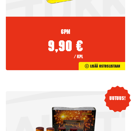
6PM
9,90
€
/ kpl
Lisää Ostoslistaan
Uutuus!