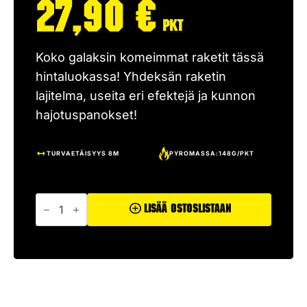
27,90
€
pkt
Koko galaksin komeimmat raketit tässä
hintaluokassa! Yhdeksän raketin
lajitelma, useita eri efektejä ja kunnon
hajotuspanokset!
TURVAETÄISYYS 8M
PYROMASSA:148G/PKT
Galaxy
määrä
Lisää Ostoslistaan