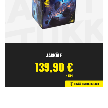
Järkäle
139,90
€
/ kpl
Lisää Ostoslistaan