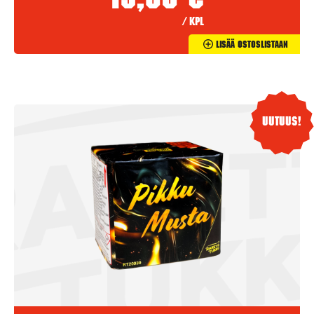
13,90
€
/ kpl
Lisää Ostoslistaan
Uutuus!