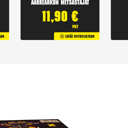
Aarrearkun Metsästäjät
11,90
€
pkt
aan
Lisää Ostoslistaan