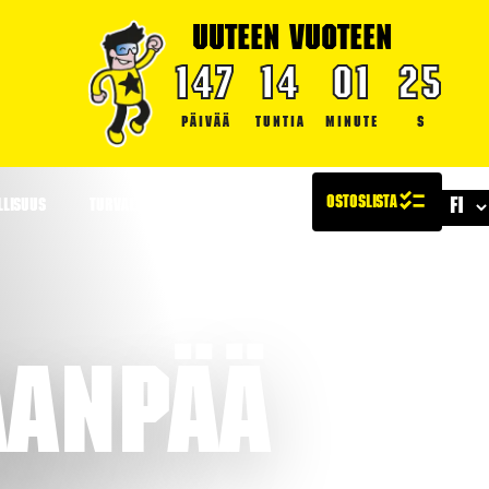
UUTEEN VUOTEEN
147
14
01
24
PÄIVÄÄ
TUNTIA
MINUTE
S
LLISUUS
TURVALLISUUS
ARTIKKELIT
aanpää