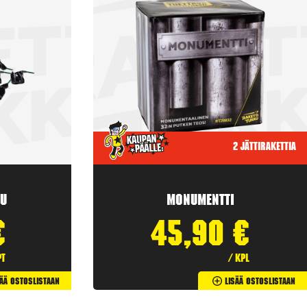
2 jättirakettia
u
Monumentti
€
45,90
€
pt
/ kpl
sää Ostoslistaan
Lisää Ostoslistaan