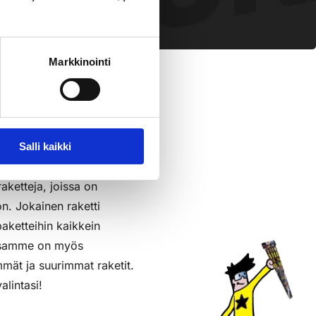
pl
sää Ostoslistaan
Markkinointi
Salli kaikki
raketteja, joissa on
on. Jokainen raketti
aketteihin kaikkein
assamme on myös
mmät ja suurimmat raketit.
alintasi!