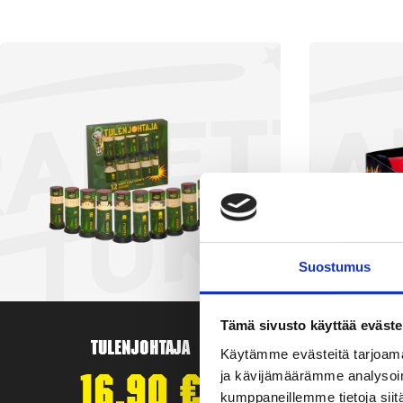
Suostumus
Tämä sivusto käyttää eväste
Tulenjohtaja
T
Käytämme evästeitä tarjoama
ja kävijämäärämme analysoim
16,90
€
kumppaneillemme tietoja siitä