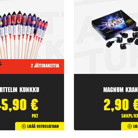
2 jättirakettia
rttelin kunkku
Magnum Kran
45,90
€
2,90
pkt
50kpl/k
Lisää Ostoslistaan
Li