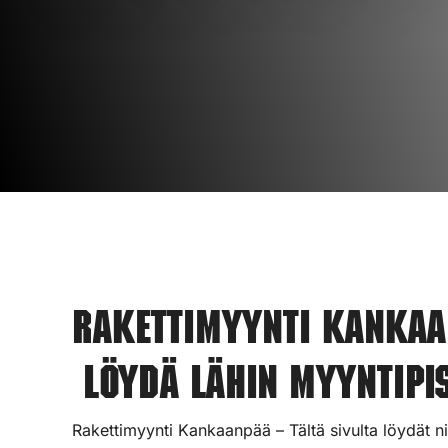
Rakettimyynti Kankaa
Löydä lähin myyntipis
Rakettimyynti Kankaanpää – Tältä sivulta löydät n