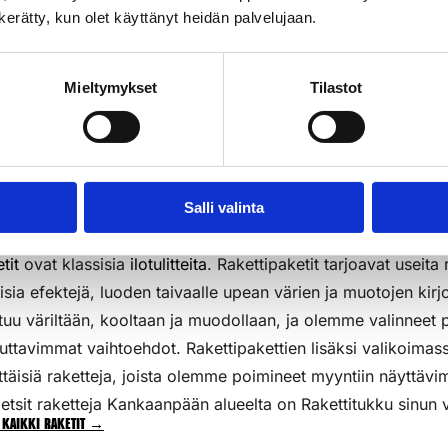
n kerätty, kun olet käyttänyt heidän palvelujaan.
3kpl/pkt
k
Lisää Ostoslistaan
Li
Mieltymykset
Tilastot
Salli valinta
tit
ovat klassisia
ilotulitteita
. Rakettipaketit tarjoavat useita 
aisia efektejä, luoden taivaalle upean värien ja muotojen kirj
tuu väriltään, kooltaan ja muodollaan, ja olemme valinneet p
uttavimmat vaihtoehdot. Rakettipakettien lisäksi valikoim
ttäisiä raketteja, joista olemme poimineet myyntiin näyttävi
etsit raketteja Kankaanpään alueelta on Rakettitukku sinun v
 kaikki raketit →