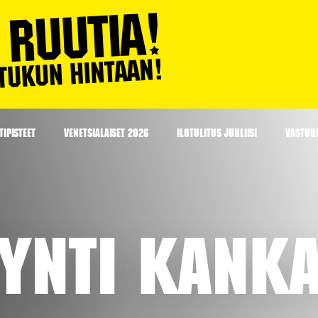
IPISTEET
VENETSIALAISET 2026
ILOTULITUS JUHLIISI
VASTUU
yynti Kank