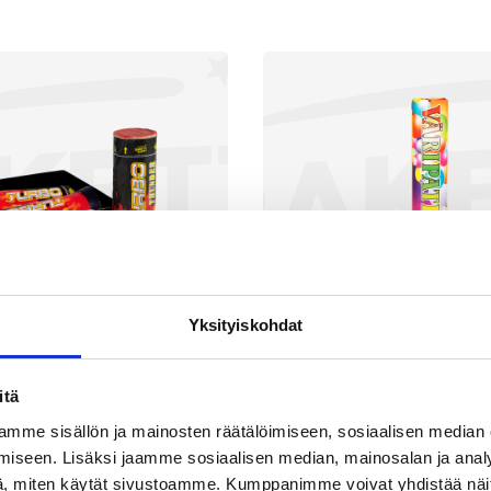
Yksityiskohdat
itä
urbo Thunder
Väripatruun
mme sisällön ja mainosten räätälöimiseen, sosiaalisen median
iseen. Lisäksi jaamme sosiaalisen median, mainosalan ja analy
1,90
€
5,90
, miten käytät sivustoamme. Kumppanimme voivat yhdistää näitä t