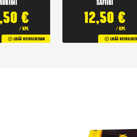
Rubiini
Safiiri
2,50
€
12,50
€
/ kpl
/ kpl
Lisää Ostoslistaan
Lisää Ostoslist