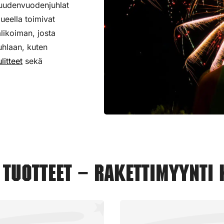
 uudenvuodenjuhlat
lueella toimivat
alikoiman,
josta
uhlaan, kuten
litteet
sekä
tuotteet – Rakettimyynti