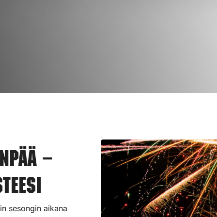
npää –
teesi
iin sesongin aikana