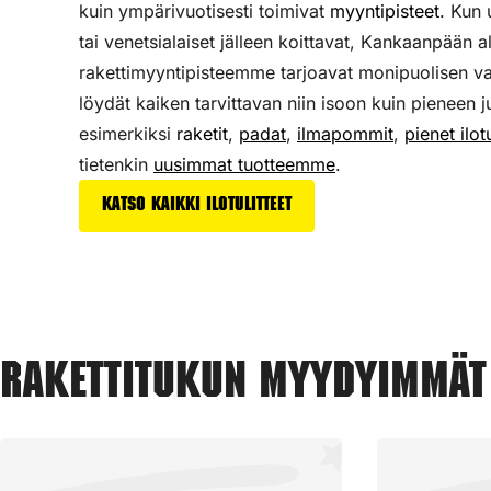
kuin ympärivuotisesti toimivat
myyntipisteet
. Kun
tai venetsialaiset jälleen koittavat, Kankaanpään a
rakettimyyntipisteemme tarjoavat monipuolisen v
löydät kaiken tarvittavan niin isoon kuin pieneen j
esimerkiksi
raketit
,
padat
,
ilmapommit
,
pienet ilotu
tietenkin
uusimmat tuotteemme
.
Katso kaikki ilotulitteet
Rakettitukun myydyimmät 