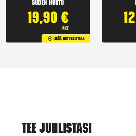
Suden huuto
19,90
€
1
pkt
Lisää Ostoslistaan
Tee juhlistasi