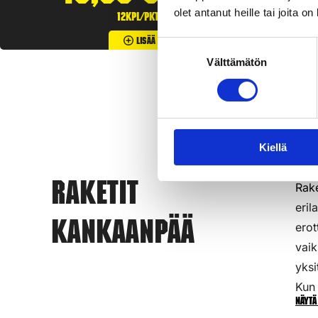
olet antanut heille tai joita o
12kpl/pkt
Lisää Ostoslistaan
Suostumuksen
Välttämätön
valinta
Kiellä
Rake
Raketit
eril
Kankaanpää
erot
vaik
yksi
Kun 
Näytä