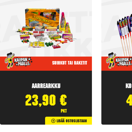
Suihkut tai raketit
Aarrearkku
Ko
23,90
€
pkt
Lisää Ostoslistaan