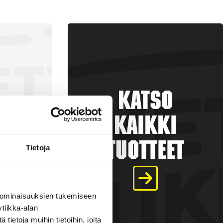
Katso
kaikki
tuotteet
Tietoja
a
 ominaisuuksien tukemiseen
tiikka-alan
€
ietoja muihin tietoihin, joita