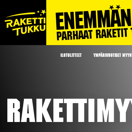
ILOTULITTEET
YMPÄRIVUOTISET MYYNT
Rakettim