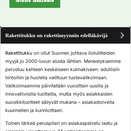
Tutustu tarkemmin
Rakettitukku on rakettimyynnin edelläkävijä
Rakettitukku
on ollut Suomen johtava ilotulitteiden
myyjä jo 2000-luvun alusta lähtien. Menestyksemme
perustuu kahteen keskeiseen kulmakiveen: edullisiin
hintoihin ja huolella valittuun tuotevalikoimaan.
Valikoimaamme päivitetään vuosittain uusilla ja
innovatiivisilla tuotteilla, mutta myös asiakkaiden
suosikkituotteet säilyvät mukana – asiakastoiveita
kuunnellen ja kunnioittaen.
Toinen tärkeä peruspilari on asiakaspalvelu laatu ja