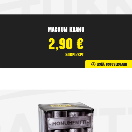
Magnum Kranu
2,90
€
50kpl/kpt
Lisää Ostoslistaan