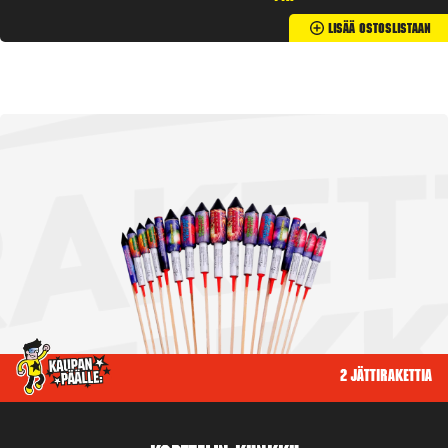
Lisää Ostoslistaan
2 jättirakettia