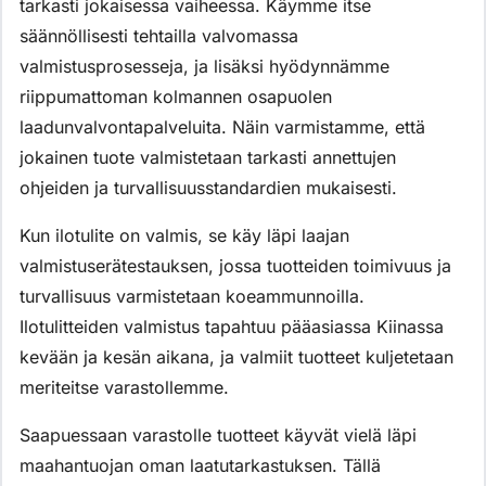
tarkasti jokaisessa vaiheessa. Käymme itse
säännöllisesti tehtailla valvomassa
valmistusprosesseja, ja lisäksi hyödynnämme
riippumattoman kolmannen osapuolen
laadunvalvontapalveluita. Näin varmistamme, että
jokainen tuote valmistetaan tarkasti annettujen
ohjeiden ja turvallisuusstandardien mukaisesti.
Kun ilotulite on valmis, se käy läpi laajan
valmistuserätestauksen, jossa tuotteiden toimivuus ja
turvallisuus varmistetaan koeammunnoilla.
Ilotulitteiden valmistus tapahtuu pääasiassa Kiinassa
kevään ja kesän aikana, ja valmiit tuotteet kuljetetaan
meriteitse varastollemme.
Saapuessaan varastolle tuotteet käyvät vielä läpi
maahantuojan oman laatutarkastuksen. Tällä