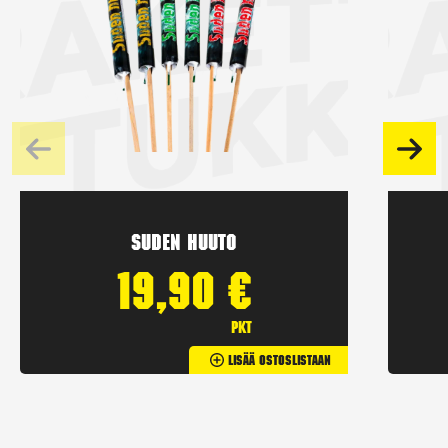
Suden huuto
19,90
€
pkt
Lisää Ostoslistaan