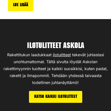
Lue lisää
Ilotulitteet Askola
Rakettitukun laadukkaat
ilotulitteet
tekevät juhlastasi
unohtumattomat. Tältä sivulta löydät Askolan
rakettimyynnin tuotteet ja kaikki suosikkisi, kuten padat,
raketit ja ilmapommit. Tehdään yhdessä taivaasta
todellinen juhlanäyttämö!
Katso kaikki ilotulitteet