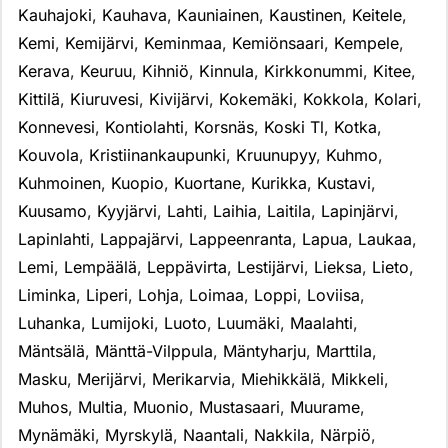
Kauhajoki
,
Kauhava
,
Kauniainen
,
Kaustinen
,
Keitele
,
Kemi
,
Kemijärvi
,
Keminmaa
,
Kemiönsaari
,
Kempele
,
Kerava
,
Keuruu
,
Kihniö
,
Kinnula
,
Kirkkonummi
,
Kitee
,
Kittilä
,
Kiuruvesi
,
Kivijärvi
,
Kokemäki
,
Kokkola
,
Kolari
,
Konnevesi
,
Kontiolahti
,
Korsnäs
,
Koski Tl
,
Kotka
,
Kouvola
,
Kristiinankaupunki
,
Kruunupyy
,
Kuhmo
,
Kuhmoinen
,
Kuopio
,
Kuortane
,
Kurikka
,
Kustavi
,
Kuusamo
,
Kyyjärvi
,
Lahti
,
Laihia
,
Laitila
,
Lapinjärvi
,
Lapinlahti
,
Lappajärvi
,
Lappeenranta
,
Lapua
,
Laukaa
,
Lemi
,
Lempäälä
,
Leppävirta
,
Lestijärvi
,
Lieksa
,
Lieto
,
Liminka
,
Liperi
,
Lohja
,
Loimaa
,
Loppi
,
Loviisa
,
Luhanka
,
Lumijoki
,
Luoto
,
Luumäki
,
Maalahti
,
Mäntsälä
,
Mänttä-Vilppula
,
Mäntyharju
,
Marttila
,
Masku
,
Merijärvi
,
Merikarvia
,
Miehikkälä
,
Mikkeli
,
Muhos
,
Multia
,
Muonio
,
Mustasaari
,
Muurame
,
Mynämäki
,
Myrskylä
,
Naantali
,
Nakkila
,
Närpiö
,