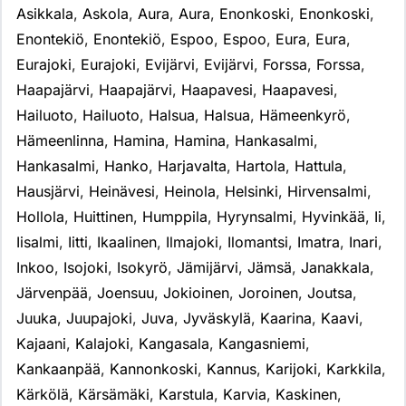
Asikkala
,
Askola
,
Aura
,
Aura
,
Enonkoski
,
Enonkoski
,
Enontekiö
,
Enontekiö
,
Espoo
,
Espoo
,
Eura
,
Eura
,
Eurajoki
,
Eurajoki
,
Evijärvi
,
Evijärvi
,
Forssa
,
Forssa
,
Haapajärvi
,
Haapajärvi
,
Haapavesi
,
Haapavesi
,
Hailuoto
,
Hailuoto
,
Halsua
,
Halsua
,
Hämeenkyrö
,
Hämeenlinna
,
Hamina
,
Hamina
,
Hankasalmi
,
Hankasalmi
,
Hanko
,
Harjavalta
,
Hartola
,
Hattula
,
Hausjärvi
,
Heinävesi
,
Heinola
,
Helsinki
,
Hirvensalmi
,
Hollola
,
Huittinen
,
Humppila
,
Hyrynsalmi
,
Hyvinkää
,
Ii
,
Iisalmi
,
Iitti
,
Ikaalinen
,
Ilmajoki
,
Ilomantsi
,
Imatra
,
Inari
,
Inkoo
,
Isojoki
,
Isokyrö
,
Jämijärvi
,
Jämsä
,
Janakkala
,
Järvenpää
,
Joensuu
,
Jokioinen
,
Joroinen
,
Joutsa
,
Juuka
,
Juupajoki
,
Juva
,
Jyväskylä
,
Kaarina
,
Kaavi
,
Kajaani
,
Kalajoki
,
Kangasala
,
Kangasniemi
,
Kankaanpää
,
Kannonkoski
,
Kannus
,
Karijoki
,
Karkkila
,
Kärkölä
,
Kärsämäki
,
Karstula
,
Karvia
,
Kaskinen
,