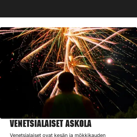
Venetsialaiset Askola
Venetsialaiset ovat kesän ja mökkikauden