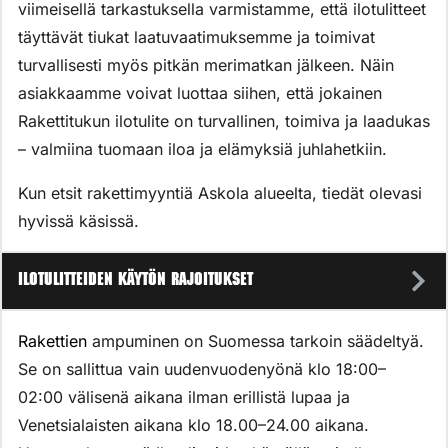
viimeisellä tarkastuksella varmistamme, että ilotulitteet
täyttävät tiukat laatuvaatimuksemme ja toimivat
turvallisesti myös pitkän merimatkan jälkeen. Näin
asiakkaamme voivat luottaa siihen, että jokainen
Rakettitukun ilotulite on turvallinen, toimiva ja laadukas
– valmiina tuomaan iloa ja elämyksiä juhlahetkiin.
Kun etsit rakettimyyntiä Askola alueelta, tiedät olevasi
hyvissä käsissä.
Ilotulitteiden käytön rajoitukset
Rakettien
ampuminen on Suomessa tarkoin säädeltyä.
Se on sallittua vain uudenvuodenyönä klo 18:00–
02:00 välisenä aikana ilman erillistä lupaa ja
Venetsialaisten aikana klo 18.00–24.00 aikana.