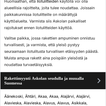
Huomaathan, että
Ilotulitteiden
käytöllä voi olla
alueellisia rajoitteita, joita tulee noudattaa. Joissain
paikkakunnissa ilotulitteille on määrättyjä
käyttöalueita. Varmista siis Askolan paikalliset
rajoitukset ennen ilotulitteiden käyttöä.
Valitse paikka, jossa rakettien ampuminen onnistuu
turvallisesti, ja varmista, että yleisö pystyy
seuraamaan ilotulitusta turvallisen etäisyyden päästä.
Muista ampua raketit aina poispäin yleisöstä ja
noudattaa turvaetäisyyksiä.
Rakettimyynti Askolan seudulla ja muualla
Suomessa
Äänekoski
,
Ähtäri
,
Akaa
,
Akaa
,
Alajärvi
,
Alajärvi
,
Alavieska
,
Alavieska
,
Alavus
,
Alavus
,
Asikkala
,