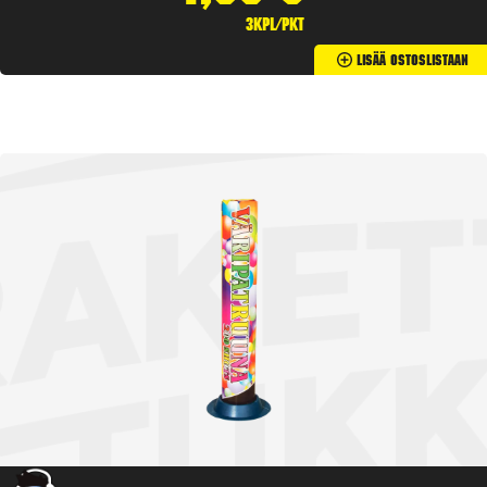
3kpl/pkt
Lisää Ostoslistaan