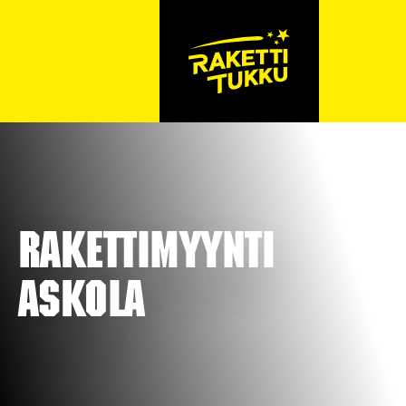
Rakettimyynti
Askola