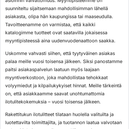
asioinnin vaivattomuus. Myyntipisteemme on
suunniteltu sijaitsemaan mahdollisimman lähellä
asiakasta, olipa hän kaupungissa tai maaseudulla.
Tavoitteenamme on varmistaa, että kaikki
katalogimme tuotteet ovat saatavilla jokaisessa
myyntipisteessä aina uudenvuodenaattoon saakka.
Uskomme vahvasti siihen, että tyytyväinen asiakas
palaa meille vuosi toisensa jälkeen. Siksi panostamme
paitsi asiakaspalvelun laatuun myös laajaan
myyntiverkostoon, joka mahdollistaa tehokkaat
volyymiedut ja kilpailukykyiset hinnat. Meille tärkeintä
on, että asiakkaamme saavat unohtumattomia
ilotulitekokemuksia – vuosi toisensa jälkeen.
Rakettitukun ilotulitteet tilataan huolella valituilta ja
luotettavilta toimittajilta, ja tuotannon laatua valvotaan