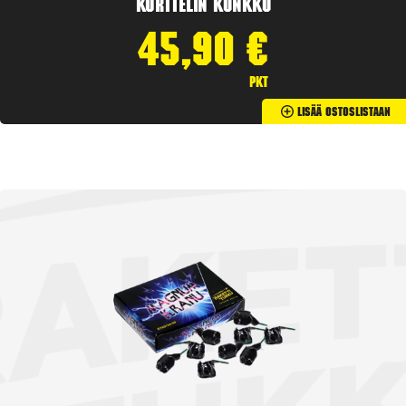
Korttelin kunkku
45,90
€
pkt
Lisää Ostoslistaan