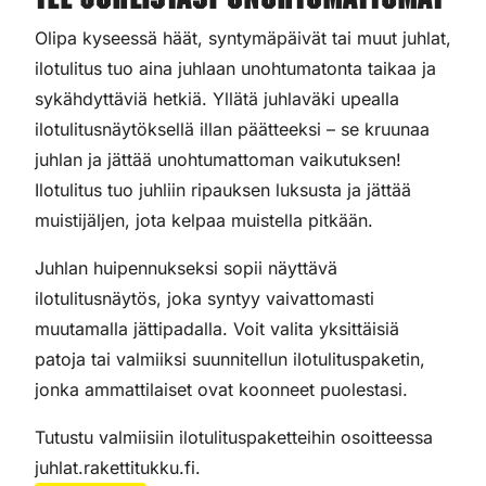
Tee juhlistasi unohtumattomat
Olipa kyseessä häät, syntymäpäivät tai muut juhlat,
ilotulitus tuo aina juhlaan unohtumatonta taikaa ja
sykähdyttäviä hetkiä. Yllätä juhlaväki upealla
ilotulitusnäytöksellä illan päätteeksi – se kruunaa
juhlan ja jättää unohtumattoman vaikutuksen!
Ilotulitus tuo juhliin ripauksen luksusta ja jättää
muistijäljen, jota kelpaa muistella pitkään.
Juhlan huipennukseksi sopii näyttävä
ilotulitusnäytös, joka syntyy vaivattomasti
muutamalla jättipadalla. Voit valita yksittäisiä
patoja tai valmiiksi suunnitellun ilotulituspaketin,
jonka ammattilaiset ovat koonneet puolestasi.
Tutustu valmiisiin ilotulituspaketteihin osoitteessa
juhlat.rakettitukku.fi.