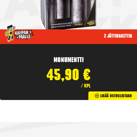
2 jättirakettia
Monumentti
45,90
€
/ kpl
Lisää Ostoslistaan