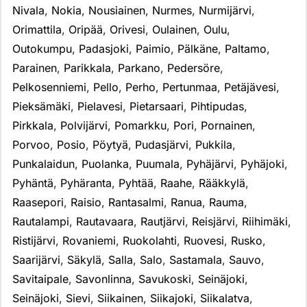
Nivala
,
Nokia
,
Nousiainen
,
Nurmes
,
Nurmijärvi
,
Orimattila
,
Oripää
,
Orivesi
,
Oulainen
,
Oulu
,
Outokumpu
,
Padasjoki
,
Paimio
,
Pälkäne
,
Paltamo
,
Parainen
,
Parikkala
,
Parkano
,
Pedersöre
,
Pelkosenniemi
,
Pello
,
Perho
,
Pertunmaa
,
Petäjävesi
,
Pieksämäki
,
Pielavesi
,
Pietarsaari
,
Pihtipudas
,
Pirkkala
,
Polvijärvi
,
Pomarkku
,
Pori
,
Pornainen
,
Porvoo
,
Posio
,
Pöytyä
,
Pudasjärvi
,
Pukkila
,
Punkalaidun
,
Puolanka
,
Puumala
,
Pyhäjärvi
,
Pyhäjoki
,
Pyhäntä
,
Pyhäranta
,
Pyhtää
,
Raahe
,
Rääkkylä
,
Raasepori
,
Raisio
,
Rantasalmi
,
Ranua
,
Rauma
,
Rautalampi
,
Rautavaara
,
Rautjärvi
,
Reisjärvi
,
Riihimäki
,
Ristijärvi
,
Rovaniemi
,
Ruokolahti
,
Ruovesi
,
Rusko
,
Saarijärvi
,
Säkylä
,
Salla
,
Salo
,
Sastamala
,
Sauvo
,
Savitaipale
,
Savonlinna
,
Savukoski
,
Seinäjoki
,
Seinäjoki
,
Sievi
,
Siikainen
,
Siikajoki
,
Siikalatva
,