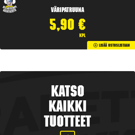
Väripatruuna
5,90
€
kpl
Lisää Ostoslistaan
Katso
kaikki
tuotteet