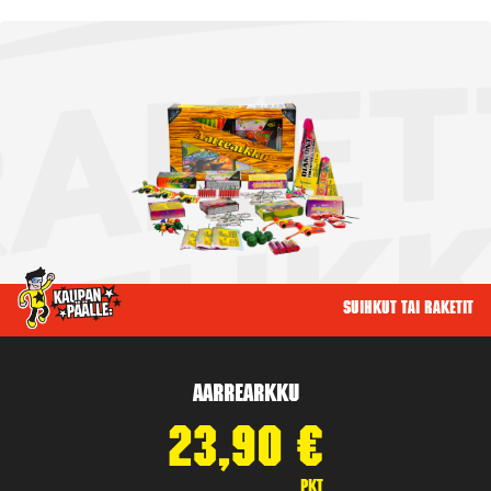
Suihkut tai raketit
Aarrearkku
23,90
€
pkt