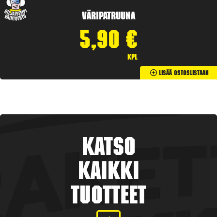
Väripatruuna
5,90
€
kpl
Lisää Ostoslistaan
Katso
kaikki
tuotteet