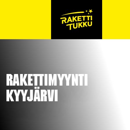
Rakettimyynti
Kyyjärvi