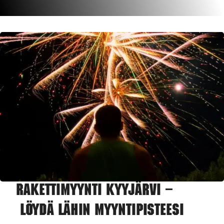
Rakettimyynti Kyyjärvi –
Löydä lähin myyntipisteesi