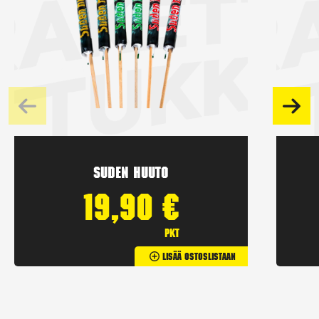
Suden huuto
19,90
€
pkt
Lisää Ostoslistaan