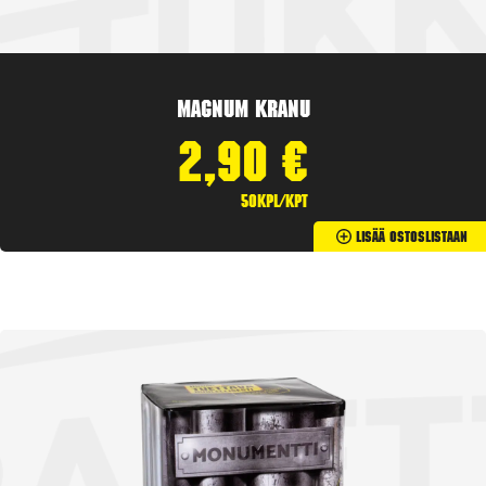
Magnum Kranu
2,90
€
50kpl/kpt
Lisää Ostoslistaan