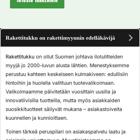
Tutustu tarkemmin
Rakettitukku on rakettimyynnin edelläkävijä
Rakettitukku
on ollut Suomen johtava ilotulitteiden
myyjä jo 2000-luvun alusta lähtien. Menestyksemme
perustuu kahteen keskeiseen kulmakiveen: edullisiin
hintoihin ja huolella valittuun tuotevalikoimaan.
Valikoimaamme päivitetään vuosittain uusilla ja
innovatiivisilla tuotteilla, mutta myös asiakkaiden
suosikkituotteet säilyvät mukana – asiakastoiveita
kuunnellen ja kunnioittaen.
Toinen tärkeä peruspilari on asiakaspalvelu laatu ja