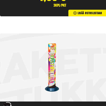
3kpl/pkt
Lisää Ostoslistaan