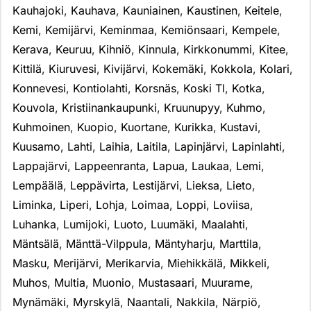
Kauhajoki
,
Kauhava
,
Kauniainen
,
Kaustinen
,
Keitele
,
Kemi
,
Kemijärvi
,
Keminmaa
,
Kemiönsaari
,
Kempele
,
Kerava
,
Keuruu
,
Kihniö
,
Kinnula
,
Kirkkonummi
,
Kitee
,
Kittilä
,
Kiuruvesi
,
Kivijärvi
,
Kokemäki
,
Kokkola
,
Kolari
,
Konnevesi
,
Kontiolahti
,
Korsnäs
,
Koski Tl
,
Kotka
,
Kouvola
,
Kristiinankaupunki
,
Kruunupyy
,
Kuhmo
,
Kuhmoinen
,
Kuopio
,
Kuortane
,
Kurikka
,
Kustavi
,
Kuusamo
,
Lahti
,
Laihia
,
Laitila
,
Lapinjärvi
,
Lapinlahti
,
Lappajärvi
,
Lappeenranta
,
Lapua
,
Laukaa
,
Lemi
,
Lempäälä
,
Leppävirta
,
Lestijärvi
,
Lieksa
,
Lieto
,
Liminka
,
Liperi
,
Lohja
,
Loimaa
,
Loppi
,
Loviisa
,
Luhanka
,
Lumijoki
,
Luoto
,
Luumäki
,
Maalahti
,
Mäntsälä
,
Mänttä-Vilppula
,
Mäntyharju
,
Marttila
,
Masku
,
Merijärvi
,
Merikarvia
,
Miehikkälä
,
Mikkeli
,
Muhos
,
Multia
,
Muonio
,
Mustasaari
,
Muurame
,
Mynämäki
,
Myrskylä
,
Naantali
,
Nakkila
,
Närpiö
,