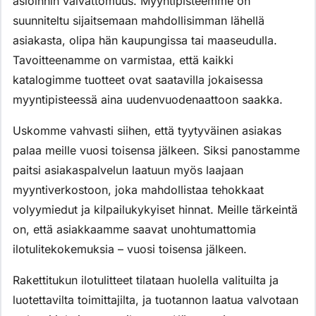
asioinnin vaivattomuus. Myyntipisteemme on
suunniteltu sijaitsemaan mahdollisimman lähellä
asiakasta, olipa hän kaupungissa tai maaseudulla.
Tavoitteenamme on varmistaa, että kaikki
katalogimme tuotteet ovat saatavilla jokaisessa
myyntipisteessä aina uudenvuodenaattoon saakka.
Uskomme vahvasti siihen, että tyytyväinen asiakas
palaa meille vuosi toisensa jälkeen. Siksi panostamme
paitsi asiakaspalvelun laatuun myös laajaan
myyntiverkostoon, joka mahdollistaa tehokkaat
volyymiedut ja kilpailukykyiset hinnat. Meille tärkeintä
on, että asiakkaamme saavat unohtumattomia
ilotulitekokemuksia – vuosi toisensa jälkeen.
Rakettitukun ilotulitteet tilataan huolella valituilta ja
luotettavilta toimittajilta, ja tuotannon laatua valvotaan