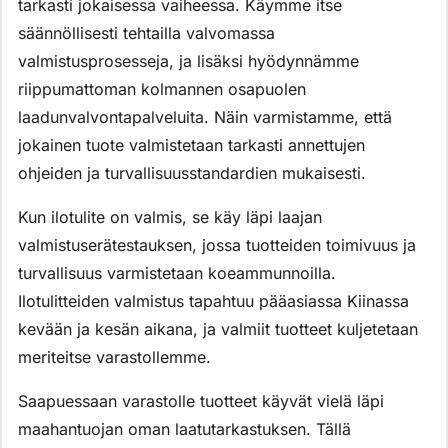
tarkasti jokaisessa vaiheessa. Käymme itse
säännöllisesti tehtailla valvomassa
valmistusprosesseja, ja lisäksi hyödynnämme
riippumattoman kolmannen osapuolen
laadunvalvontapalveluita. Näin varmistamme, että
jokainen tuote valmistetaan tarkasti annettujen
ohjeiden ja turvallisuusstandardien mukaisesti.
Kun ilotulite on valmis, se käy läpi laajan
valmistuserätestauksen, jossa tuotteiden toimivuus ja
turvallisuus varmistetaan koeammunnoilla.
Ilotulitteiden valmistus tapahtuu pääasiassa Kiinassa
kevään ja kesän aikana, ja valmiit tuotteet kuljetetaan
meriteitse varastollemme.
Saapuessaan varastolle tuotteet käyvät vielä läpi
maahantuojan oman laatutarkastuksen. Tällä