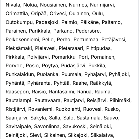
Nivala
,
Nokia
,
Nousiainen
,
Nurmes
,
Nurmijärvi
,
Orimattila
,
Oripää
,
Orivesi
,
Oulainen
,
Oulu
,
Outokumpu
,
Padasjoki
,
Paimio
,
Pälkäne
,
Paltamo
,
Parainen
,
Parikkala
,
Parkano
,
Pedersöre
,
Pelkosenniemi
,
Pello
,
Perho
,
Pertunmaa
,
Petäjävesi
,
Pieksämäki
,
Pielavesi
,
Pietarsaari
,
Pihtipudas
,
Pirkkala
,
Polvijärvi
,
Pomarkku
,
Pori
,
Pornainen
,
Porvoo
,
Posio
,
Pöytyä
,
Pudasjärvi
,
Pukkila
,
Punkalaidun
,
Puolanka
,
Puumala
,
Pyhäjärvi
,
Pyhäjoki
,
Pyhäntä
,
Pyhäranta
,
Pyhtää
,
Raahe
,
Rääkkylä
,
Raasepori
,
Raisio
,
Rantasalmi
,
Ranua
,
Rauma
,
Rautalampi
,
Rautavaara
,
Rautjärvi
,
Reisjärvi
,
Riihimäki
,
Ristijärvi
,
Rovaniemi
,
Ruokolahti
,
Ruovesi
,
Rusko
,
Saarijärvi
,
Säkylä
,
Salla
,
Salo
,
Sastamala
,
Sauvo
,
Savitaipale
,
Savonlinna
,
Savukoski
,
Seinäjoki
,
Seinäjoki
,
Sievi
,
Siikainen
,
Siikajoki
,
Siikalatva
,