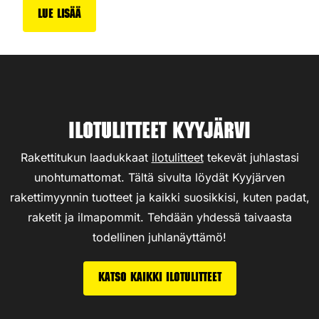
Lue lisää
Ilotulitteet Kyyjärvi
Rakettitukun laadukkaat
ilotulitteet
tekevät juhlastasi
unohtumattomat. Tältä sivulta löydät Kyyjärven
rakettimyynnin tuotteet ja kaikki suosikkisi, kuten padat,
raketit ja ilmapommit. Tehdään yhdessä taivaasta
todellinen juhlanäyttämö!
Katso kaikki ilotulitteet