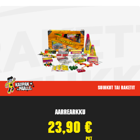
Suihkut tai raketit
Aarrearkku
23,90
€
pkt