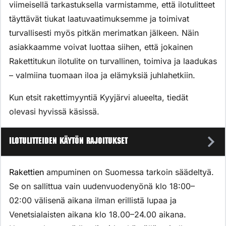
viimeisellä tarkastuksella varmistamme, että ilotulitteet
täyttävät tiukat laatuvaatimuksemme ja toimivat
turvallisesti myös pitkän merimatkan jälkeen. Näin
asiakkaamme voivat luottaa siihen, että jokainen
Rakettitukun ilotulite on turvallinen, toimiva ja laadukas
– valmiina tuomaan iloa ja elämyksiä juhlahetkiin.
Kun etsit rakettimyyntiä Kyyjärvi alueelta, tiedät
olevasi hyvissä käsissä.
Ilotulitteiden käytön rajoitukset
Rakettien
ampuminen on Suomessa tarkoin säädeltyä.
Se on sallittua vain uudenvuodenyönä klo 18:00–
02:00 välisenä aikana ilman erillistä lupaa ja
Venetsialaisten aikana klo 18.00–24.00 aikana.