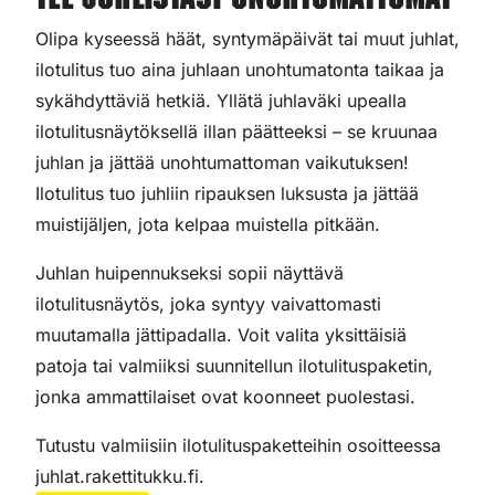
Tee juhlistasi unohtumattomat
Olipa kyseessä häät, syntymäpäivät tai muut juhlat,
ilotulitus tuo aina juhlaan unohtumatonta taikaa ja
sykähdyttäviä hetkiä. Yllätä juhlaväki upealla
ilotulitusnäytöksellä illan päätteeksi – se kruunaa
juhlan ja jättää unohtumattoman vaikutuksen!
Ilotulitus tuo juhliin ripauksen luksusta ja jättää
muistijäljen, jota kelpaa muistella pitkään.
Juhlan huipennukseksi sopii näyttävä
ilotulitusnäytös, joka syntyy vaivattomasti
muutamalla jättipadalla. Voit valita yksittäisiä
patoja tai valmiiksi suunnitellun ilotulituspaketin,
jonka ammattilaiset ovat koonneet puolestasi.
Tutustu valmiisiin ilotulituspaketteihin osoitteessa
juhlat.rakettitukku.fi.