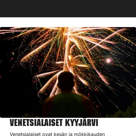
Venetsialaiset Kyyjärvi
Venetsialaiset ovat kesän ja mökkikauden