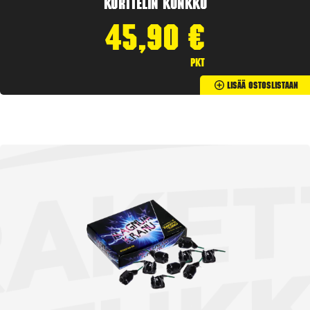
Korttelin kunkku
45,90
€
pkt
Lisää Ostoslistaan