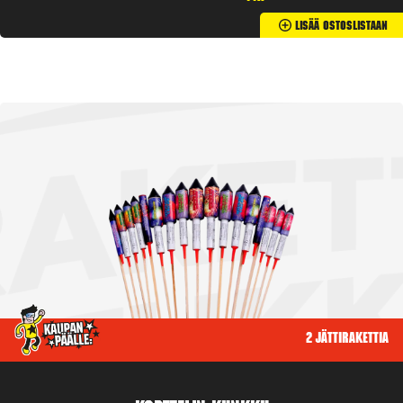
Lisää Ostoslistaan
2 jättirakettia