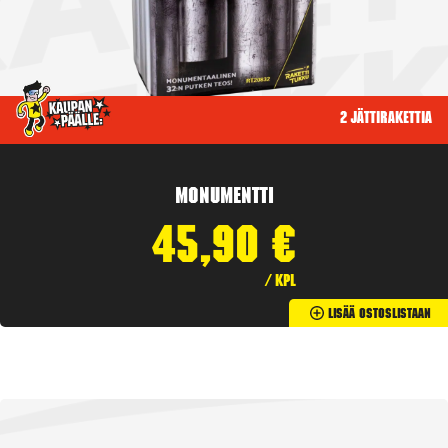
2 jättirakettia
Monumentti
45,90
€
/ kpl
Lisää Ostoslistaan