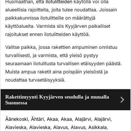
Huomaathan, että
Ilotulitteiden
käytöllä voi olla
alueellisia rajoitteita, joita tulee noudattaa. Joissain
paikkakunnissa ilotulitteille on määrättyjä
käyttöalueita. Varmista siis Kyyjärven paikalliset
rajoitukset ennen ilotulitteiden käyttöä.
Valitse paikka, jossa rakettien ampuminen onnistuu
turvallisesti, ja varmista, että yleisö pystyy
seuraamaan ilotulitusta turvallisen etäisyyden päästä.
Muista ampua raketit aina poispäin yleisöstä ja
noudattaa turvaetäisyyksiä.
Rakettimyynti Kyyjärven seudulla ja muualla
Suomessa
Äänekoski
,
Ähtäri
,
Akaa
,
Akaa
,
Alajärvi
,
Alajärvi
,
Alavieska
,
Alavieska
,
Alavus
,
Alavus
,
Asikkala
,