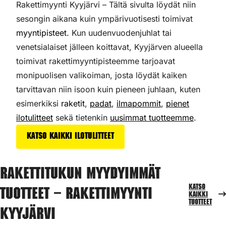
Rakettimyynti Kyyjärvi – Tältä sivulta löydät niin
sesongin aikana kuin ympärivuotisesti toimivat
myyntipisteet
. Kun uudenvuodenjuhlat tai
venetsialaiset jälleen koittavat, Kyyjärven alueella
toimivat rakettimyyntipisteemme tarjoavat
monipuolisen valikoiman,
josta löydät kaiken
tarvittavan niin isoon kuin pieneen juhlaan, kuten
esimerkiksi
raketit
,
padat
,
ilmapommit
,
pienet
ilotulitteet
sekä tietenkin
uusimmat tuotteemme
.
Katso kaikki ilotulitteet
Rakettitukun myydyimmät
Katso
tuotteet – Rakettimyynti
kaikki
tuotteet
Kyyjärvi