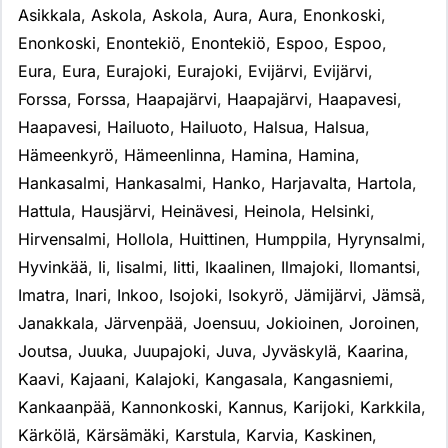
Asikkala
,
Askola
,
Askola
,
Aura
,
Aura
,
Enonkoski
,
Enonkoski
,
Enontekiö
,
Enontekiö
,
Espoo
,
Espoo
,
Eura
,
Eura
,
Eurajoki
,
Eurajoki
,
Evijärvi
,
Evijärvi
,
Forssa
,
Forssa
,
Haapajärvi
,
Haapajärvi
,
Haapavesi
,
Haapavesi
,
Hailuoto
,
Hailuoto
,
Halsua
,
Halsua
,
Hämeenkyrö
,
Hämeenlinna
,
Hamina
,
Hamina
,
Hankasalmi
,
Hankasalmi
,
Hanko
,
Harjavalta
,
Hartola
,
Hattula
,
Hausjärvi
,
Heinävesi
,
Heinola
,
Helsinki
,
Hirvensalmi
,
Hollola
,
Huittinen
,
Humppila
,
Hyrynsalmi
,
Hyvinkää
,
Ii
,
Iisalmi
,
Iitti
,
Ikaalinen
,
Ilmajoki
,
Ilomantsi
,
Imatra
,
Inari
,
Inkoo
,
Isojoki
,
Isokyrö
,
Jämijärvi
,
Jämsä
,
Janakkala
,
Järvenpää
,
Joensuu
,
Jokioinen
,
Joroinen
,
Joutsa
,
Juuka
,
Juupajoki
,
Juva
,
Jyväskylä
,
Kaarina
,
Kaavi
,
Kajaani
,
Kalajoki
,
Kangasala
,
Kangasniemi
,
Kankaanpää
,
Kannonkoski
,
Kannus
,
Karijoki
,
Karkkila
,
Kärkölä
,
Kärsämäki
,
Karstula
,
Karvia
,
Kaskinen
,