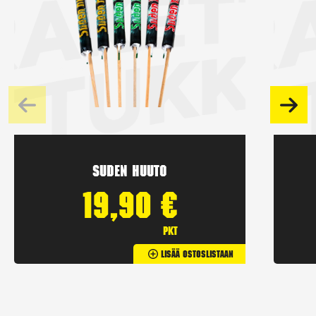
Suden huuto
19,90
€
pkt
Lisää Ostoslistaan