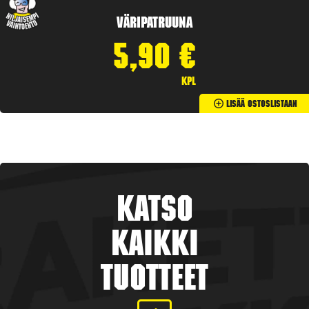
Väripatruuna
5,90
€
kpl
Lisää Ostoslistaan
Katso
kaikki
tuotteet