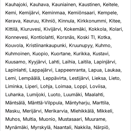
Kauhajoki
,
Kauhava
,
Kauniainen
,
Kaustinen
,
Keitele
,
Kemi
,
Kemijärvi
,
Keminmaa
,
Kemiönsaari
,
Kempele
,
Kerava
,
Keuruu
,
Kihniö
,
Kinnula
,
Kirkkonummi
,
Kitee
,
Kittilä
,
Kiuruvesi
,
Kivijärvi
,
Kokemäki
,
Kokkola
,
Kolari
,
Konnevesi
,
Kontiolahti
,
Korsnäs
,
Koski Tl
,
Kotka
,
Kouvola
,
Kristiinankaupunki
,
Kruunupyy
,
Kuhmo
,
Kuhmoinen
,
Kuopio
,
Kuortane
,
Kurikka
,
Kustavi
,
Kuusamo
,
Kyyjärvi
,
Lahti
,
Laihia
,
Laitila
,
Lapinjärvi
,
Lapinlahti
,
Lappajärvi
,
Lappeenranta
,
Lapua
,
Laukaa
,
Lemi
,
Lempäälä
,
Leppävirta
,
Lestijärvi
,
Lieksa
,
Lieto
,
Liminka
,
Liperi
,
Lohja
,
Loimaa
,
Loppi
,
Loviisa
,
Luhanka
,
Lumijoki
,
Luoto
,
Luumäki
,
Maalahti
,
Mäntsälä
,
Mänttä-Vilppula
,
Mäntyharju
,
Marttila
,
Masku
,
Merijärvi
,
Merikarvia
,
Miehikkälä
,
Mikkeli
,
Muhos
,
Multia
,
Muonio
,
Mustasaari
,
Muurame
,
Mynämäki
,
Myrskylä
,
Naantali
,
Nakkila
,
Närpiö
,