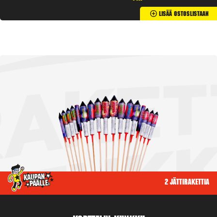
Lisää Ostoslistaan
2 jättirakettia