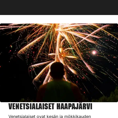
Venetsialaiset Haapajärvi
Venetsialaiset ovat kesän ja mökkikauden