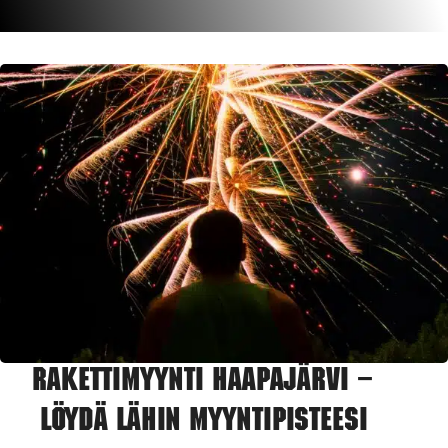
Rakettimyynti Haapajärvi –
Löydä lähin myyntipisteesi