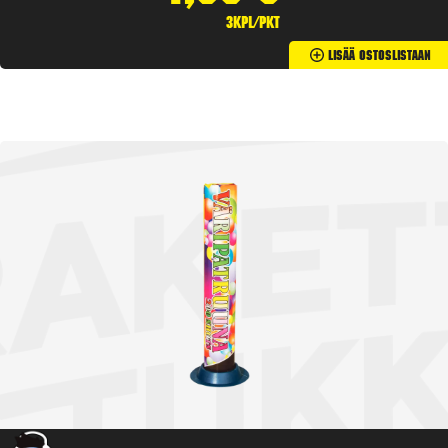
3kpl/pkt
Lisää Ostoslistaan