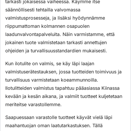
tarkasti jokaisessa vaiheessa. Käymme itse
säännöllisesti tehtailla valvomassa
valmistusprosesseja, ja lisäksi hyödynnämme
riippumattoman kolmannen osapuolen
laadunvalvontapalveluita. Näin varmistamme, että
jokainen tuote valmistetaan tarkasti annettujen
ohjeiden ja turvallisuusstandardien mukaisesti.
Kun ilotulite on valmis, se käy läpi laajan
valmistuserätestauksen, jossa tuotteiden toimivuus ja
turvallisuus varmistetaan koeammunnoilla.
Ilotulitteiden valmistus tapahtuu pääasiassa Kiinassa
kevään ja kesän aikana, ja valmiit tuotteet kuljetetaan
meriteitse varastollemme.
Saapuessaan varastolle tuotteet käyvät vielä läpi
maahantuojan oman laatutarkastuksen. Tällä