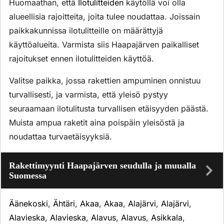
Huomaathan, että
Ilotulitteiden
käytöllä voi olla
alueellisia rajoitteita, joita tulee noudattaa. Joissain
paikkakunnissa ilotulitteille on määrättyjä
käyttöalueita. Varmista siis Haapajärven paikalliset
rajoitukset ennen ilotulitteiden käyttöä.
Valitse paikka, jossa rakettien ampuminen onnistuu
turvallisesti, ja varmista, että yleisö pystyy
seuraamaan ilotulitusta turvallisen etäisyyden päästä.
Muista ampua raketit aina poispäin yleisöstä ja
noudattaa turvaetäisyyksiä.
Rakettimyynti Haapajärven seudulla ja muualla
Suomessa
Äänekoski
,
Ähtäri
,
Akaa
,
Akaa
,
Alajärvi
,
Alajärvi
,
Alavieska
,
Alavieska
,
Alavus
,
Alavus
,
Asikkala
,