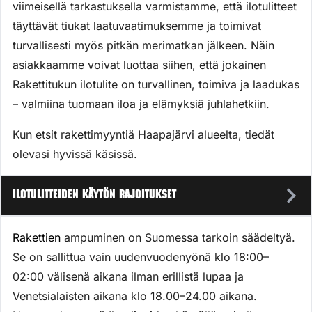
viimeisellä tarkastuksella varmistamme, että ilotulitteet
täyttävät tiukat laatuvaatimuksemme ja toimivat
turvallisesti myös pitkän merimatkan jälkeen. Näin
asiakkaamme voivat luottaa siihen, että jokainen
Rakettitukun ilotulite on turvallinen, toimiva ja laadukas
– valmiina tuomaan iloa ja elämyksiä juhlahetkiin.
Kun etsit rakettimyyntiä Haapajärvi alueelta, tiedät
olevasi hyvissä käsissä.
Ilotulitteiden käytön rajoitukset
Rakettien
ampuminen on Suomessa tarkoin säädeltyä.
Se on sallittua vain uudenvuodenyönä klo 18:00–
02:00 välisenä aikana ilman erillistä lupaa ja
Venetsialaisten aikana klo 18.00–24.00 aikana.