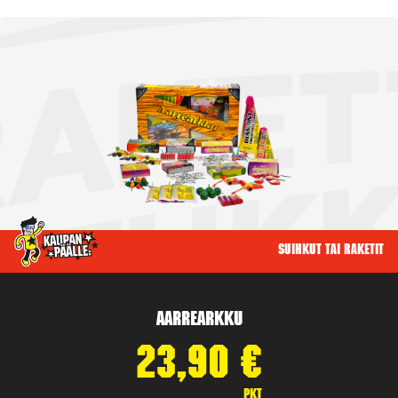
Suihkut tai raketit
Aarrearkku
23,90
€
pkt