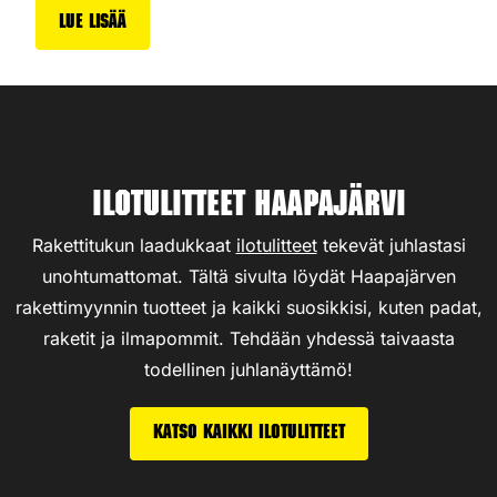
Lue lisää
Ilotulitteet Haapajärvi
Rakettitukun laadukkaat
ilotulitteet
tekevät juhlastasi
unohtumattomat. Tältä sivulta löydät Haapajärven
rakettimyynnin tuotteet ja kaikki suosikkisi, kuten padat,
raketit ja ilmapommit. Tehdään yhdessä taivaasta
todellinen juhlanäyttämö!
Katso kaikki ilotulitteet