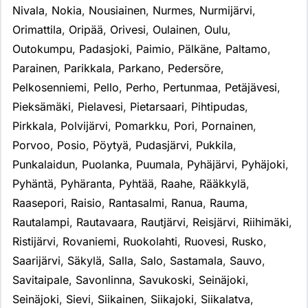
Nivala
,
Nokia
,
Nousiainen
,
Nurmes
,
Nurmijärvi
,
Orimattila
,
Oripää
,
Orivesi
,
Oulainen
,
Oulu
,
Outokumpu
,
Padasjoki
,
Paimio
,
Pälkäne
,
Paltamo
,
Parainen
,
Parikkala
,
Parkano
,
Pedersöre
,
Pelkosenniemi
,
Pello
,
Perho
,
Pertunmaa
,
Petäjävesi
,
Pieksämäki
,
Pielavesi
,
Pietarsaari
,
Pihtipudas
,
Pirkkala
,
Polvijärvi
,
Pomarkku
,
Pori
,
Pornainen
,
Porvoo
,
Posio
,
Pöytyä
,
Pudasjärvi
,
Pukkila
,
Punkalaidun
,
Puolanka
,
Puumala
,
Pyhäjärvi
,
Pyhäjoki
,
Pyhäntä
,
Pyhäranta
,
Pyhtää
,
Raahe
,
Rääkkylä
,
Raasepori
,
Raisio
,
Rantasalmi
,
Ranua
,
Rauma
,
Rautalampi
,
Rautavaara
,
Rautjärvi
,
Reisjärvi
,
Riihimäki
,
Ristijärvi
,
Rovaniemi
,
Ruokolahti
,
Ruovesi
,
Rusko
,
Saarijärvi
,
Säkylä
,
Salla
,
Salo
,
Sastamala
,
Sauvo
,
Savitaipale
,
Savonlinna
,
Savukoski
,
Seinäjoki
,
Seinäjoki
,
Sievi
,
Siikainen
,
Siikajoki
,
Siikalatva
,