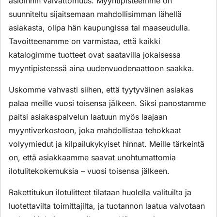
asioinnin vaivattomuus. Myyntipisteemme on
suunniteltu sijaitsemaan mahdollisimman lähellä
asiakasta, olipa hän kaupungissa tai maaseudulla.
Tavoitteenamme on varmistaa, että kaikki
katalogimme tuotteet ovat saatavilla jokaisessa
myyntipisteessä aina uudenvuodenaattoon saakka.
Uskomme vahvasti siihen, että tyytyväinen asiakas
palaa meille vuosi toisensa jälkeen. Siksi panostamme
paitsi asiakaspalvelun laatuun myös laajaan
myyntiverkostoon, joka mahdollistaa tehokkaat
volyymiedut ja kilpailukykyiset hinnat. Meille tärkeintä
on, että asiakkaamme saavat unohtumattomia
ilotulitekokemuksia – vuosi toisensa jälkeen.
Rakettitukun ilotulitteet tilataan huolella valituilta ja
luotettavilta toimittajilta, ja tuotannon laatua valvotaan