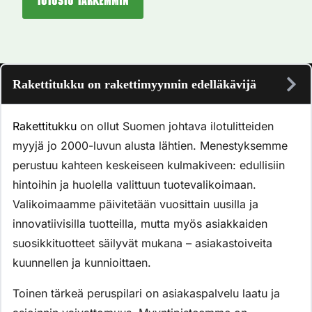
Tutustu tarkemmin
Rakettitukku on rakettimyynnin edelläkävijä
Rakettitukku
on ollut Suomen johtava ilotulitteiden
myyjä jo 2000-luvun alusta lähtien. Menestyksemme
perustuu kahteen keskeiseen kulmakiveen: edullisiin
hintoihin ja huolella valittuun tuotevalikoimaan.
Valikoimaamme päivitetään vuosittain uusilla ja
innovatiivisilla tuotteilla, mutta myös asiakkaiden
suosikkituotteet säilyvät mukana – asiakastoiveita
kuunnellen ja kunnioittaen.
Toinen tärkeä peruspilari on asiakaspalvelu laatu ja