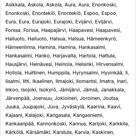
Asikkala
,
Askola
,
Askola
,
Aura
,
Aura
,
Enonkoski
,
Enonkoski
,
Enontekiö
,
Enontekiö
,
Espoo
,
Espoo
,
Eura
,
Eura
,
Eurajoki
,
Eurajoki
,
Evijärvi
,
Evijärvi
,
Forssa
,
Forssa
,
Haapajärvi
,
Haapavesi
,
Haapavesi
,
Hailuoto
,
Hailuoto
,
Halsua
,
Halsua
,
Hämeenkyrö
,
Hämeenlinna
,
Hamina
,
Hamina
,
Hankasalmi
,
Hankasalmi
,
Hanko
,
Harjavalta
,
Hartola
,
Hattula
,
Hausjärvi
,
Heinävesi
,
Heinola
,
Helsinki
,
Hirvensalmi
,
Hollola
,
Huittinen
,
Humppila
,
Hyrynsalmi
,
Hyvinkää
,
Ii
,
Iisalmi
,
Iitti
,
Ikaalinen
,
Ilmajoki
,
Ilomantsi
,
Imatra
,
Inari
,
Inkoo
,
Isojoki
,
Isokyrö
,
Jämijärvi
,
Jämsä
,
Janakkala
,
Järvenpää
,
Joensuu
,
Jokioinen
,
Joroinen
,
Joutsa
,
Juuka
,
Juupajoki
,
Juva
,
Jyväskylä
,
Kaarina
,
Kaavi
,
Kajaani
,
Kalajoki
,
Kangasala
,
Kangasniemi
,
Kankaanpää
,
Kannonkoski
,
Kannus
,
Karijoki
,
Karkkila
,
Kärkölä
,
Kärsämäki
,
Karstula
,
Karvia
,
Kaskinen
,