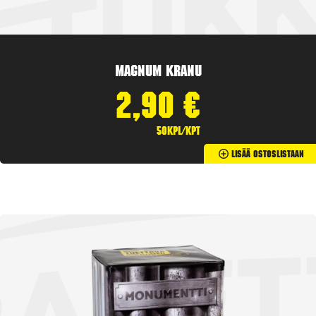
Magnum Kranu
2,90
€
50kpl/kpt
Lisää Ostoslistaan