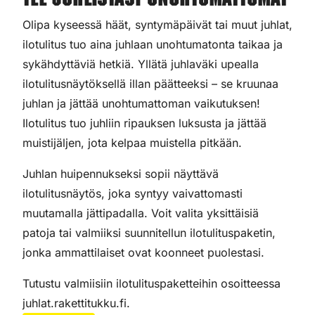
Tee juhlistasi unohtumattomat
Olipa kyseessä häät, syntymäpäivät tai muut juhlat,
ilotulitus tuo aina juhlaan unohtumatonta taikaa ja
sykähdyttäviä hetkiä. Yllätä juhlaväki upealla
ilotulitusnäytöksellä illan päätteeksi – se kruunaa
juhlan ja jättää unohtumattoman vaikutuksen!
Ilotulitus tuo juhliin ripauksen luksusta ja jättää
muistijäljen, jota kelpaa muistella pitkään.
Juhlan huipennukseksi sopii näyttävä
ilotulitusnäytös, joka syntyy vaivattomasti
muutamalla jättipadalla. Voit valita yksittäisiä
patoja tai valmiiksi suunnitellun ilotulituspaketin,
jonka ammattilaiset ovat koonneet puolestasi.
Tutustu valmiisiin ilotulituspaketteihin osoitteessa
juhlat.rakettitukku.fi.