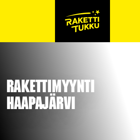
Rakettimyynti
Haapajärvi