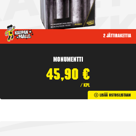
2 jättirakettia
Monumentti
45,90
€
/ kpl
Lisää Ostoslistaan