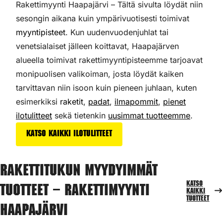
Rakettimyynti Haapajärvi – Tältä sivulta löydät niin
sesongin aikana kuin ympärivuotisesti toimivat
myyntipisteet
. Kun uudenvuodenjuhlat tai
venetsialaiset jälleen koittavat, Haapajärven
alueella toimivat rakettimyyntipisteemme tarjoavat
monipuolisen valikoiman,
josta löydät kaiken
tarvittavan niin isoon kuin pieneen juhlaan, kuten
esimerkiksi
raketit
,
padat
,
ilmapommit
,
pienet
ilotulitteet
sekä tietenkin
uusimmat tuotteemme
.
Katso kaikki ilotulitteet
Rakettitukun myydyimmät
Katso
tuotteet – Rakettimyynti
kaikki
tuotteet
Haapajärvi