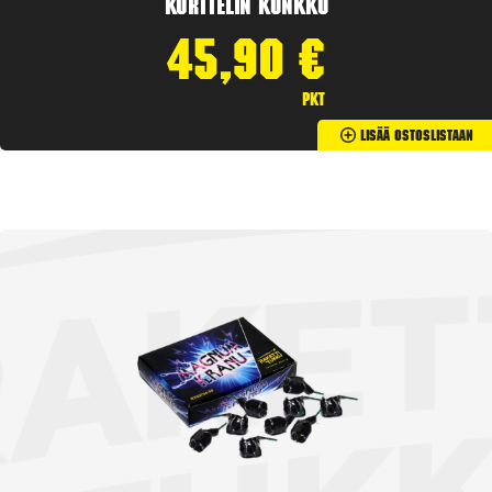
Korttelin kunkku
45,90
€
pkt
Lisää Ostoslistaan