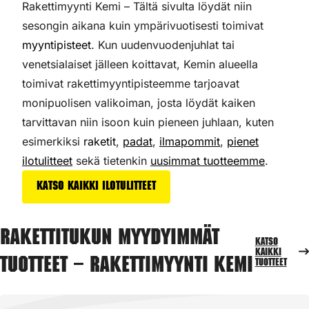
Rakettimyynti Kemi – Tältä sivulta löydät niin
sesongin aikana kuin ympärivuotisesti toimivat
myyntipisteet
. Kun uudenvuodenjuhlat tai
venetsialaiset jälleen koittavat, Kemin alueella
toimivat rakettimyyntipisteemme tarjoavat
monipuolisen valikoiman,
josta löydät kaiken
tarvittavan niin isoon kuin pieneen juhlaan, kuten
esimerkiksi
raketit
,
padat
,
ilmapommit
,
pienet
ilotulitteet
sekä tietenkin
uusimmat tuotteemme
.
Katso kaikki ilotulitteet
Rakettitukun myydyimmät
Katso
kaikki
tuotteet – Rakettimyynti Kemi
tuotteet