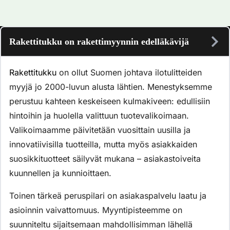
Rakettitukku on rakettimyynnin edelläkävijä
Rakettitukku
on ollut Suomen johtava ilotulitteiden
myyjä jo 2000-luvun alusta lähtien. Menestyksemme
perustuu kahteen keskeiseen kulmakiveen: edullisiin
hintoihin ja huolella valittuun tuotevalikoimaan.
Valikoimaamme päivitetään vuosittain uusilla ja
innovatiivisilla tuotteilla, mutta myös asiakkaiden
suosikkituotteet säilyvät mukana – asiakastoiveita
kuunnellen ja kunnioittaen.
Toinen tärkeä peruspilari on asiakaspalvelu laatu ja
asioinnin vaivattomuus. Myyntipisteemme on
suunniteltu sijaitsemaan mahdollisimman lähellä