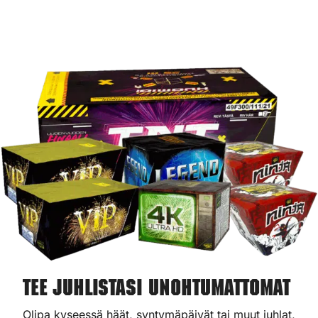
Tee juhlistasi unohtumattomat
Olipa kyseessä häät, syntymäpäivät tai muut juhlat,