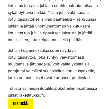
ilotulitus tuo aina juhlaan unohtumatonta taikaa ja
sykähdyttäviä hetkiä. Yllätä juhlaväki upealla
ilotulitusnäytöksellä illan päätteeksi – se kruunaa
juhlan ja jättää unohtumattoman vaikutuksen!
Ilotulitus tuo juhliin ripauksen luksusta ja jättää
muistijäljen, jota kelpaa muistella pitkään.
Juhlan huipennukseksi sopii näyttävä
ilotulitusnäytös, joka syntyy vaivattomasti
muutamalla jättipadalla. Voit valita yksittäisiä
patoja tai valmiiksi suunnitellun ilotulituspaketin,
jonka ammattilaiset ovat koonneet puolestasi.
Tutustu valmiisiin ilotulituspaketteihin osoitteessa
juhlat.rakettitukku.fi.
Lue lisää