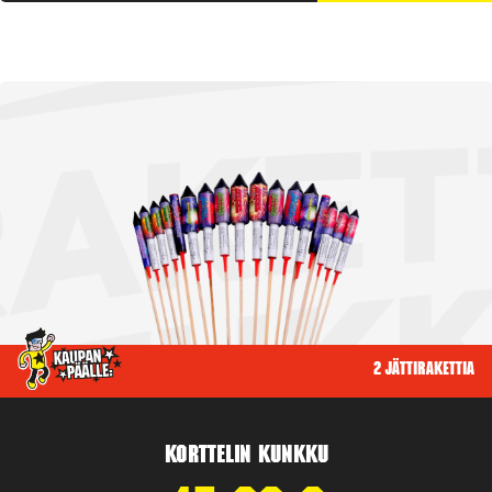
2 jättirakettia
Korttelin kunkku