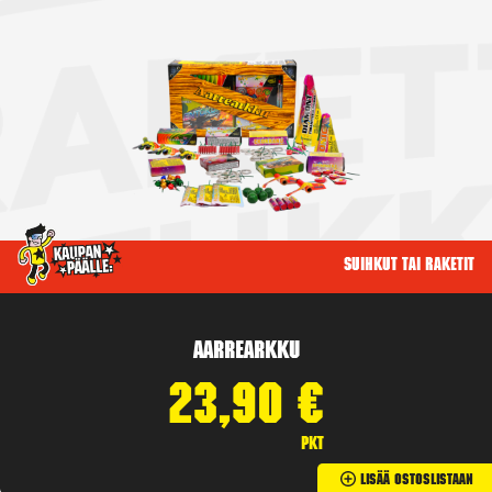
Suihkut tai raketit
Aarrearkku
23,90
€
pkt
Lisää Ostoslistaan