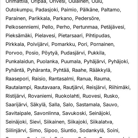
Orimattila
,
Oripää
,
Orivesi
,
Oulainen
,
Oulu
,
Outokumpu
,
Padasjoki
,
Paimio
,
Pälkäne
,
Paltamo
,
Parainen
,
Parikkala
,
Parkano
,
Pedersöre
,
Pelkosenniemi
,
Pello
,
Perho
,
Pertunmaa
,
Petäjävesi
,
Pieksämäki
,
Pielavesi
,
Pietarsaari
,
Pihtipudas
,
Pirkkala
,
Polvijärvi
,
Pomarkku
,
Pori
,
Pornainen
,
Porvoo
,
Posio
,
Pöytyä
,
Pudasjärvi
,
Pukkila
,
Punkalaidun
,
Puolanka
,
Puumala
,
Pyhäjärvi
,
Pyhäjoki
,
Pyhäntä
,
Pyhäranta
,
Pyhtää
,
Raahe
,
Rääkkylä
,
Raasepori
,
Raisio
,
Rantasalmi
,
Ranua
,
Rauma
,
Rautalampi
,
Rautavaara
,
Rautjärvi
,
Reisjärvi
,
Riihimäki
,
Ristijärvi
,
Rovaniemi
,
Ruokolahti
,
Ruovesi
,
Rusko
,
Saarijärvi
,
Säkylä
,
Salla
,
Salo
,
Sastamala
,
Sauvo
,
Savitaipale
,
Savonlinna
,
Savukoski
,
Seinäjoki
,
Seinäjoki
,
Sievi
,
Siikainen
,
Siikajoki
,
Siikalatva
,
Siilinjärvi
,
Simo
,
Sipoo
,
Siuntio
,
Sodankylä
,
Soini
,