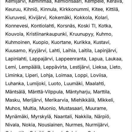
Kemijärvi
,
Keminmaa
,
Kemiönsaari
,
Kempele
,
Kerava
,
Keuruu
,
Kihniö
,
Kinnula
,
Kirkkonummi
,
Kitee
,
Kittilä
,
Kiuruvesi
,
Kivijärvi
,
Kokemäki
,
Kokkola
,
Kolari
,
Konnevesi
,
Kontiolahti
,
Korsnäs
,
Koski Tl
,
Kotka
,
Kouvola
,
Kristiinankaupunki
,
Kruunupyy
,
Kuhmo
,
Kuhmoinen
,
Kuopio
,
Kuortane
,
Kurikka
,
Kustavi
,
Kuusamo
,
Kyyjärvi
,
Lahti
,
Laihia
,
Laitila
,
Lapinjärvi
,
Lapinlahti
,
Lappajärvi
,
Lappeenranta
,
Lapua
,
Laukaa
,
Lemi
,
Lempäälä
,
Leppävirta
,
Lestijärvi
,
Lieksa
,
Lieto
,
Liminka
,
Liperi
,
Lohja
,
Loimaa
,
Loppi
,
Loviisa
,
Luhanka
,
Lumijoki
,
Luoto
,
Luumäki
,
Maalahti
,
Mäntsälä
,
Mänttä-Vilppula
,
Mäntyharju
,
Marttila
,
Masku
,
Merijärvi
,
Merikarvia
,
Miehikkälä
,
Mikkeli
,
Muhos
,
Multia
,
Muonio
,
Mustasaari
,
Muurame
,
Mynämäki
,
Myrskylä
,
Naantali
,
Nakkila
,
Närpiö
,
Nivala
,
Nokia
,
Nousiainen
,
Nurmes
,
Nurmijärvi
,