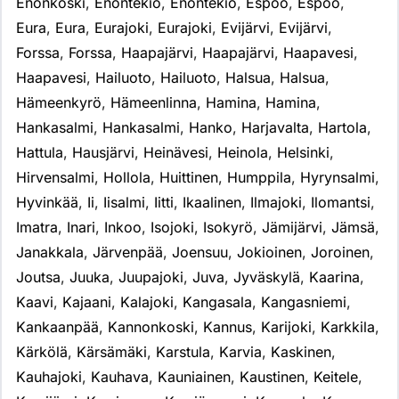
Enonkoski
,
Enontekiö
,
Enontekiö
,
Espoo
,
Espoo
,
Eura
,
Eura
,
Eurajoki
,
Eurajoki
,
Evijärvi
,
Evijärvi
,
Forssa
,
Forssa
,
Haapajärvi
,
Haapajärvi
,
Haapavesi
,
Haapavesi
,
Hailuoto
,
Hailuoto
,
Halsua
,
Halsua
,
Hämeenkyrö
,
Hämeenlinna
,
Hamina
,
Hamina
,
Hankasalmi
,
Hankasalmi
,
Hanko
,
Harjavalta
,
Hartola
,
Hattula
,
Hausjärvi
,
Heinävesi
,
Heinola
,
Helsinki
,
Hirvensalmi
,
Hollola
,
Huittinen
,
Humppila
,
Hyrynsalmi
,
Hyvinkää
,
Ii
,
Iisalmi
,
Iitti
,
Ikaalinen
,
Ilmajoki
,
Ilomantsi
,
Imatra
,
Inari
,
Inkoo
,
Isojoki
,
Isokyrö
,
Jämijärvi
,
Jämsä
,
Janakkala
,
Järvenpää
,
Joensuu
,
Jokioinen
,
Joroinen
,
Joutsa
,
Juuka
,
Juupajoki
,
Juva
,
Jyväskylä
,
Kaarina
,
Kaavi
,
Kajaani
,
Kalajoki
,
Kangasala
,
Kangasniemi
,
Kankaanpää
,
Kannonkoski
,
Kannus
,
Karijoki
,
Karkkila
,
Kärkölä
,
Kärsämäki
,
Karstula
,
Karvia
,
Kaskinen
,
Kauhajoki
,
Kauhava
,
Kauniainen
,
Kaustinen
,
Keitele
,