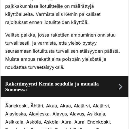
paikkakunnissa ilotulitteille on määrättyjä
käyttöalueita. Varmista siis Kemin paikalliset
rajoitukset ennen ilotulitteiden käyttöä.
Valitse paikka, jossa rakettien ampuminen onnistuu
turvallisesti, ja varmista, että yleisö pystyy
seuraamaan ilotulitusta turvallisen etäisyyden päästä.
Muista ampua raketit aina poispäin yleisöstä ja
noudattaa turvaetäisyyksiä.
Rakettimyynti Kemin seudulla ja muualla
Suomessa
Äänekoski
,
Ähtäri
,
Akaa
,
Akaa
,
Alajärvi
,
Alajärvi
,
Alavieska
,
Alavieska
,
Alavus
,
Alavus
,
Asikkala
,
Asikkala
,
Askola
,
Askola
,
Aura
,
Aura
,
Enonkoski
,