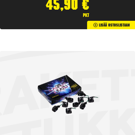
45,90
€
pkt
Lisää Ostoslistaan