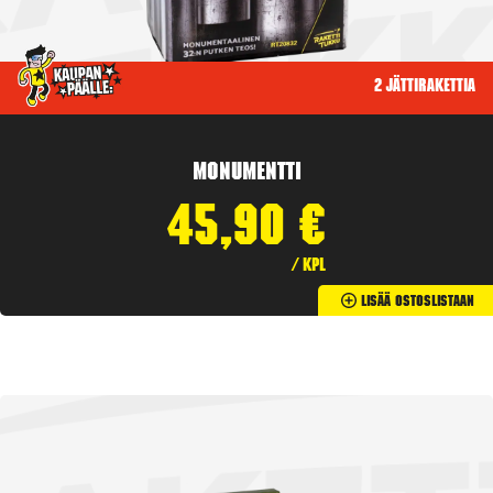
2 jättirakettia
Monumentti
45,90
€
/ kpl
Lisää Ostoslistaan