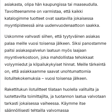
asiakasta, olipa hän kaupungissa tai maaseudulla.
Tavoitteenamme on varmistaa, että kaikki
katalogimme tuotteet ovat saatavilla jokaisessa
myyntipisteessä aina uudenvuodenaattoon saakka.
Uskomme vahvasti siihen, että tyytyväinen asiakas
palaa meille vuosi toisensa jälkeen. Siksi panostamme
paitsi asiakaspalvelun laatuun myös laajaan
myyntiverkostoon, joka mahdollistaa tehokkaat
volyymiedut ja kilpailukykyiset hinnat. Meille tärkeintä
on, että asiakkaamme saavat unohtumattomia
ilotulitekokemuksia – vuosi toisensa jälkeen.
Rakettitukun ilotulitteet tilataan huolella valituilta ja
luotettavilta toimittajilta, ja tuotannon laatua valvotaan
tarkasti jokaisessa vaiheessa. Käymme itse
säännöllisesti tehtailla valvomassa