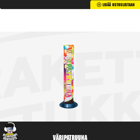
Lisää Ostoslistaan
Väripatruuna