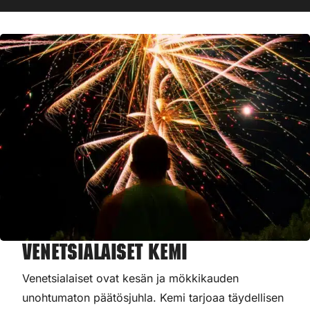
Venetsialaiset Kemi
Venetsialaiset ovat kesän ja mökkikauden
unohtumaton päätösjuhla. Kemi tarjoaa täydellisen