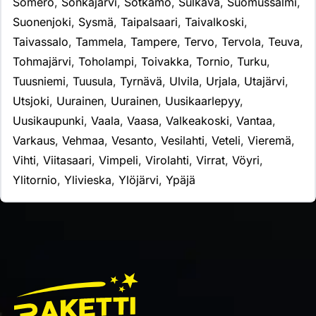
Somero
,
Sonkajärvi
,
Sotkamo
,
Sulkava
,
Suomussalmi
,
Suonenjoki
,
Sysmä
,
Taipalsaari
,
Taivalkoski
,
Taivassalo
,
Tammela
,
Tampere
,
Tervo
,
Tervola
,
Teuva
,
Tohmajärvi
,
Toholampi
,
Toivakka
,
Tornio
,
Turku
,
Tuusniemi
,
Tuusula
,
Tyrnävä
,
Ulvila
,
Urjala
,
Utajärvi
,
Utsjoki
,
Uurainen
,
Uurainen
,
Uusikaarlepyy
,
Uusikaupunki
,
Vaala
,
Vaasa
,
Valkeakoski
,
Vantaa
,
Varkaus
,
Vehmaa
,
Vesanto
,
Vesilahti
,
Veteli
,
Vieremä
,
Vihti
,
Viitasaari
,
Vimpeli
,
Virolahti
,
Virrat
,
Vöyri
,
Ylitornio
,
Ylivieska
,
Ylöjärvi
,
Ypäjä