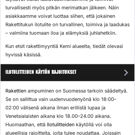
turvallisesti myös pitkän merimatkan jälkeen. Näin
asiakkaamme voivat luottaa siihen, että jokainen
Rakettitukun ilotulite on turvallinen, toimiva ja laadukas
– valmiina tuomaan iloa ja elämyksiä juhlahetkiin.
Kun etsit rakettimyyntiä Kemi alueelta, tiedät olevasi
hyvissä käsissä.
Ilotulitteiden käytön rajoitukset
Rakettien
ampuminen on Suomessa tarkoin säädeltyä.
Se on sallittua vain uudenvuodenyönä klo 18:00–
02:00 välisenä aikana ilman erillistä lupaa ja
Venetsialaisten aikana klo 18.00–24.00 aikana.
Huomaathan, että
Ilotulitteiden
käytöllä voi olla
alueellisia rajoitteita, joita tulee noudattaa. Joissain