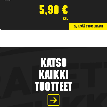
5,90
€
kpl
Lisää Ostoslistaan
Katso
kaikki
tuotteet