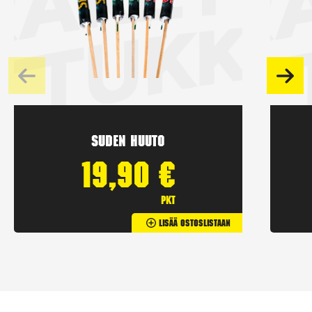
Suden huuto
19,90
€
pkt
Lisää Ostoslistaan