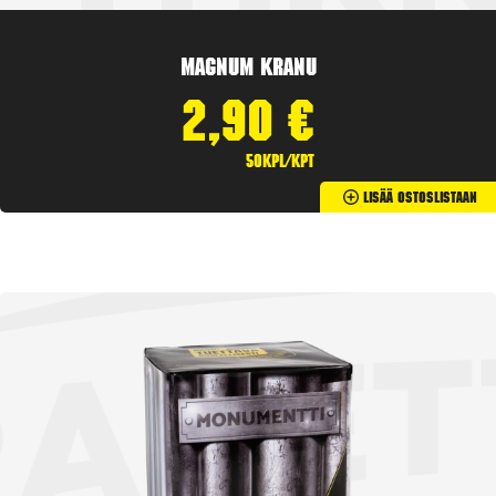
Magnum Kranu
2,90
€
50kpl/kpt
Lisää Ostoslistaan