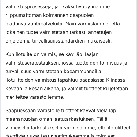
valmistusprosesseja, ja lisäksi hyödynnämme
riippumattoman kolmannen osapuolen
laadunvalvontapalveluita. Näin varmistamme, että
jokainen tuote valmistetaan tarkasti annettujen
ohjeiden ja turvallisuusstandardien mukaisesti.
Kun ilotulite on valmis, se käy läpi laajan
valmistuserätestauksen, jossa tuotteiden toimivuus ja
turvallisuus varmistetaan koeammunnoilla.
Ilotulitteiden valmistus tapahtuu pääasiassa Kiinassa
kevään ja kesän aikana, ja valmiit tuotteet kuljetetaan
meriteitse varastollemme.
Saapuessaan varastolle tuotteet käyvät vielä läpi
maahantuojan oman laatutarkastuksen. Tällä
viimeisellä tarkastuksella varmistamme, että ilotulitteet
täyttävät tiukat laatuvaatimuksemme ja toimivat