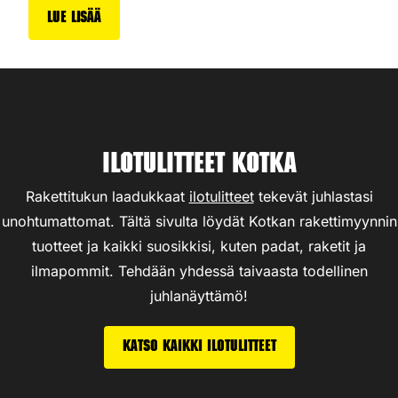
Lue lisää
Ilotulitteet Kotka
Rakettitukun laadukkaat
ilotulitteet
tekevät juhlastasi
unohtumattomat. Tältä sivulta löydät Kotkan rakettimyynnin
tuotteet ja kaikki suosikkisi, kuten padat, raketit ja
ilmapommit. Tehdään yhdessä taivaasta todellinen
juhlanäyttämö!
Katso kaikki ilotulitteet