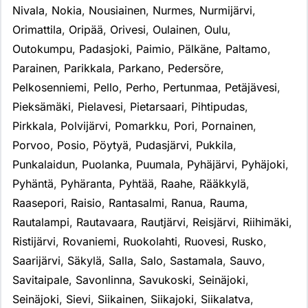
Nivala
,
Nokia
,
Nousiainen
,
Nurmes
,
Nurmijärvi
,
Orimattila
,
Oripää
,
Orivesi
,
Oulainen
,
Oulu
,
Outokumpu
,
Padasjoki
,
Paimio
,
Pälkäne
,
Paltamo
,
Parainen
,
Parikkala
,
Parkano
,
Pedersöre
,
Pelkosenniemi
,
Pello
,
Perho
,
Pertunmaa
,
Petäjävesi
,
Pieksämäki
,
Pielavesi
,
Pietarsaari
,
Pihtipudas
,
Pirkkala
,
Polvijärvi
,
Pomarkku
,
Pori
,
Pornainen
,
Porvoo
,
Posio
,
Pöytyä
,
Pudasjärvi
,
Pukkila
,
Punkalaidun
,
Puolanka
,
Puumala
,
Pyhäjärvi
,
Pyhäjoki
,
Pyhäntä
,
Pyhäranta
,
Pyhtää
,
Raahe
,
Rääkkylä
,
Raasepori
,
Raisio
,
Rantasalmi
,
Ranua
,
Rauma
,
Rautalampi
,
Rautavaara
,
Rautjärvi
,
Reisjärvi
,
Riihimäki
,
Ristijärvi
,
Rovaniemi
,
Ruokolahti
,
Ruovesi
,
Rusko
,
Saarijärvi
,
Säkylä
,
Salla
,
Salo
,
Sastamala
,
Sauvo
,
Savitaipale
,
Savonlinna
,
Savukoski
,
Seinäjoki
,
Seinäjoki
,
Sievi
,
Siikainen
,
Siikajoki
,
Siikalatva
,