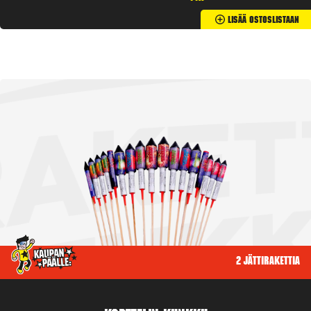
Lisää Ostoslistaan
2 jättirakettia