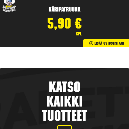
Väripatruuna
5,90
€
kpl
Lisää Ostoslistaan
Katso
kaikki
tuotteet