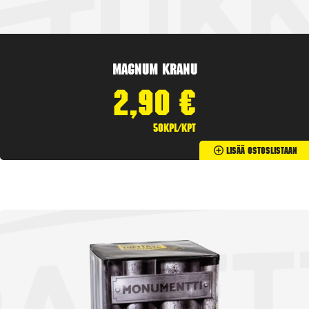
Magnum Kranu
2,90
€
50kpl/kpt
Lisää Ostoslistaan