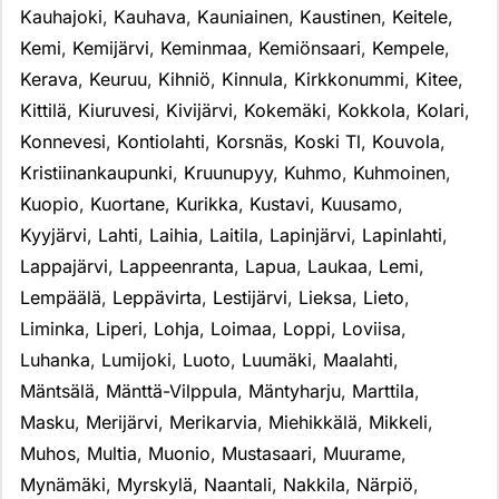
Kauhajoki
,
Kauhava
,
Kauniainen
,
Kaustinen
,
Keitele
,
Kemi
,
Kemijärvi
,
Keminmaa
,
Kemiönsaari
,
Kempele
,
Kerava
,
Keuruu
,
Kihniö
,
Kinnula
,
Kirkkonummi
,
Kitee
,
Kittilä
,
Kiuruvesi
,
Kivijärvi
,
Kokemäki
,
Kokkola
,
Kolari
,
Konnevesi
,
Kontiolahti
,
Korsnäs
,
Koski Tl
,
Kouvola
,
Kristiinankaupunki
,
Kruunupyy
,
Kuhmo
,
Kuhmoinen
,
Kuopio
,
Kuortane
,
Kurikka
,
Kustavi
,
Kuusamo
,
Kyyjärvi
,
Lahti
,
Laihia
,
Laitila
,
Lapinjärvi
,
Lapinlahti
,
Lappajärvi
,
Lappeenranta
,
Lapua
,
Laukaa
,
Lemi
,
Lempäälä
,
Leppävirta
,
Lestijärvi
,
Lieksa
,
Lieto
,
Liminka
,
Liperi
,
Lohja
,
Loimaa
,
Loppi
,
Loviisa
,
Luhanka
,
Lumijoki
,
Luoto
,
Luumäki
,
Maalahti
,
Mäntsälä
,
Mänttä-Vilppula
,
Mäntyharju
,
Marttila
,
Masku
,
Merijärvi
,
Merikarvia
,
Miehikkälä
,
Mikkeli
,
Muhos
,
Multia
,
Muonio
,
Mustasaari
,
Muurame
,
Mynämäki
,
Myrskylä
,
Naantali
,
Nakkila
,
Närpiö
,