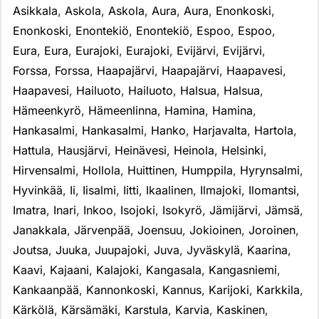
Asikkala
,
Askola
,
Askola
,
Aura
,
Aura
,
Enonkoski
,
Enonkoski
,
Enontekiö
,
Enontekiö
,
Espoo
,
Espoo
,
Eura
,
Eura
,
Eurajoki
,
Eurajoki
,
Evijärvi
,
Evijärvi
,
Forssa
,
Forssa
,
Haapajärvi
,
Haapajärvi
,
Haapavesi
,
Haapavesi
,
Hailuoto
,
Hailuoto
,
Halsua
,
Halsua
,
Hämeenkyrö
,
Hämeenlinna
,
Hamina
,
Hamina
,
Hankasalmi
,
Hankasalmi
,
Hanko
,
Harjavalta
,
Hartola
,
Hattula
,
Hausjärvi
,
Heinävesi
,
Heinola
,
Helsinki
,
Hirvensalmi
,
Hollola
,
Huittinen
,
Humppila
,
Hyrynsalmi
,
Hyvinkää
,
Ii
,
Iisalmi
,
Iitti
,
Ikaalinen
,
Ilmajoki
,
Ilomantsi
,
Imatra
,
Inari
,
Inkoo
,
Isojoki
,
Isokyrö
,
Jämijärvi
,
Jämsä
,
Janakkala
,
Järvenpää
,
Joensuu
,
Jokioinen
,
Joroinen
,
Joutsa
,
Juuka
,
Juupajoki
,
Juva
,
Jyväskylä
,
Kaarina
,
Kaavi
,
Kajaani
,
Kalajoki
,
Kangasala
,
Kangasniemi
,
Kankaanpää
,
Kannonkoski
,
Kannus
,
Karijoki
,
Karkkila
,
Kärkölä
,
Kärsämäki
,
Karstula
,
Karvia
,
Kaskinen
,