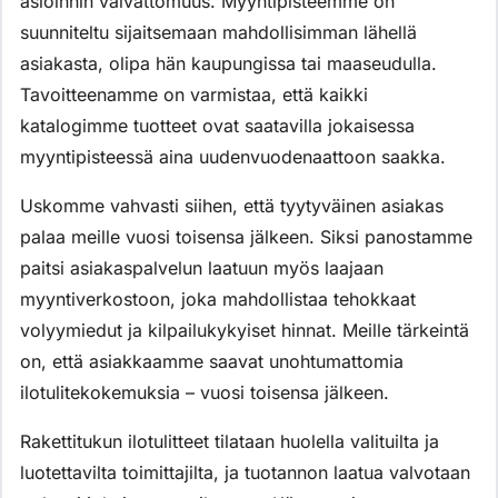
asioinnin vaivattomuus. Myyntipisteemme on
suunniteltu sijaitsemaan mahdollisimman lähellä
asiakasta, olipa hän kaupungissa tai maaseudulla.
Tavoitteenamme on varmistaa, että kaikki
katalogimme tuotteet ovat saatavilla jokaisessa
myyntipisteessä aina uudenvuodenaattoon saakka.
Uskomme vahvasti siihen, että tyytyväinen asiakas
palaa meille vuosi toisensa jälkeen. Siksi panostamme
paitsi asiakaspalvelun laatuun myös laajaan
myyntiverkostoon, joka mahdollistaa tehokkaat
volyymiedut ja kilpailukykyiset hinnat. Meille tärkeintä
on, että asiakkaamme saavat unohtumattomia
ilotulitekokemuksia – vuosi toisensa jälkeen.
Rakettitukun ilotulitteet tilataan huolella valituilta ja
luotettavilta toimittajilta, ja tuotannon laatua valvotaan