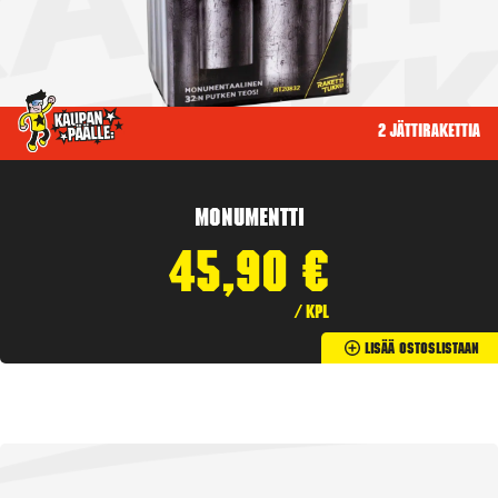
2 jättirakettia
Monumentti
45,90
€
/ kpl
Lisää Ostoslistaan