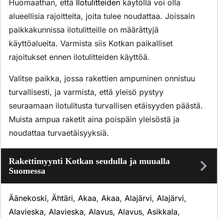
Huomaathan, että
Ilotulitteiden
käytöllä voi olla
alueellisia rajoitteita, joita tulee noudattaa. Joissain
paikkakunnissa ilotulitteille on määrättyjä
käyttöalueita. Varmista siis Kotkan paikalliset
rajoitukset ennen ilotulitteiden käyttöä.
Valitse paikka, jossa rakettien ampuminen onnistuu
turvallisesti, ja varmista, että yleisö pystyy
seuraamaan ilotulitusta turvallisen etäisyyden päästä.
Muista ampua raketit aina poispäin yleisöstä ja
noudattaa turvaetäisyyksiä.
Rakettimyynti Kotkan seudulla ja muualla
Suomessa
Äänekoski
,
Ähtäri
,
Akaa
,
Akaa
,
Alajärvi
,
Alajärvi
,
Alavieska
,
Alavieska
,
Alavus
,
Alavus
,
Asikkala
,