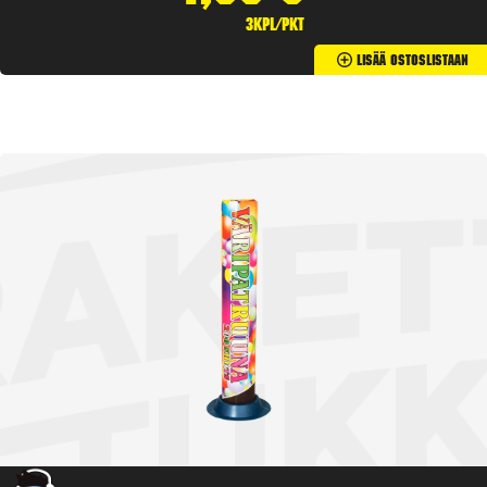
3kpl/pkt
Lisää Ostoslistaan