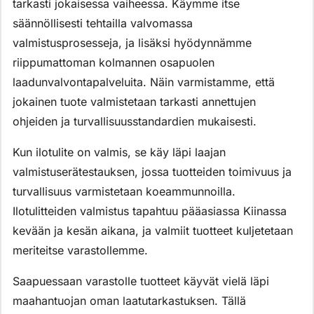
tarkasti jokaisessa vaiheessa. Käymme itse
säännöllisesti tehtailla valvomassa
valmistusprosesseja, ja lisäksi hyödynnämme
riippumattoman kolmannen osapuolen
laadunvalvontapalveluita. Näin varmistamme, että
jokainen tuote valmistetaan tarkasti annettujen
ohjeiden ja turvallisuusstandardien mukaisesti.
Kun ilotulite on valmis, se käy läpi laajan
valmistuserätestauksen, jossa tuotteiden toimivuus ja
turvallisuus varmistetaan koeammunnoilla.
Ilotulitteiden valmistus tapahtuu pääasiassa Kiinassa
kevään ja kesän aikana, ja valmiit tuotteet kuljetetaan
meriteitse varastollemme.
Saapuessaan varastolle tuotteet käyvät vielä läpi
maahantuojan oman laatutarkastuksen. Tällä