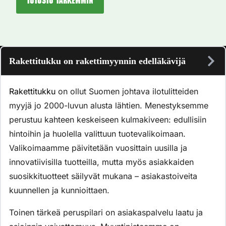
Tutustu tarkemmin
Rakettitukku on rakettimyynnin edelläkävijä
Rakettitukku
on ollut Suomen johtava ilotulitteiden
myyjä jo 2000-luvun alusta lähtien. Menestyksemme
perustuu kahteen keskeiseen kulmakiveen: edullisiin
hintoihin ja huolella valittuun tuotevalikoimaan.
Valikoimaamme päivitetään vuosittain uusilla ja
innovatiivisilla tuotteilla, mutta myös asiakkaiden
suosikkituotteet säilyvät mukana – asiakastoiveita
kuunnellen ja kunnioittaen.
Toinen tärkeä peruspilari on asiakaspalvelu laatu ja