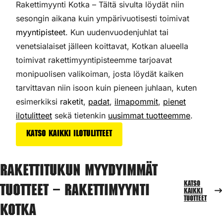
Rakettimyynti Kotka – Tältä sivulta löydät niin
sesongin aikana kuin ympärivuotisesti toimivat
myyntipisteet
. Kun uudenvuodenjuhlat tai
venetsialaiset jälleen koittavat, Kotkan alueella
toimivat rakettimyyntipisteemme tarjoavat
monipuolisen valikoiman,
josta löydät kaiken
tarvittavan niin isoon kuin pieneen juhlaan, kuten
esimerkiksi
raketit
,
padat
,
ilmapommit
,
pienet
ilotulitteet
sekä tietenkin
uusimmat tuotteemme
.
Katso kaikki ilotulitteet
Rakettitukun myydyimmät
Katso
tuotteet – Rakettimyynti
kaikki
tuotteet
Kotka