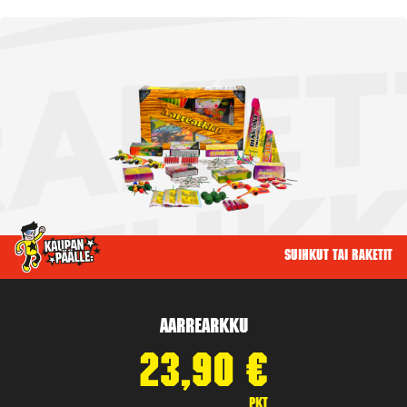
Suihkut tai raketit
Aarrearkku
23,90
€
pkt