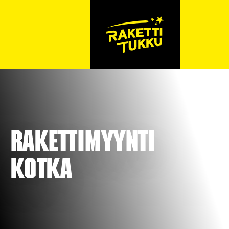
Rakettimyynti
Kotka