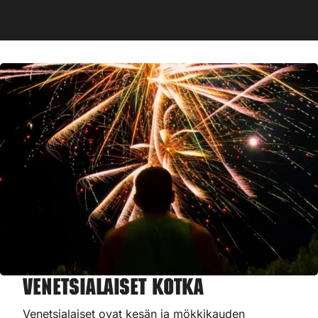
Venetsialaiset Kotka
Venetsialaiset ovat kesän ja mökkikauden