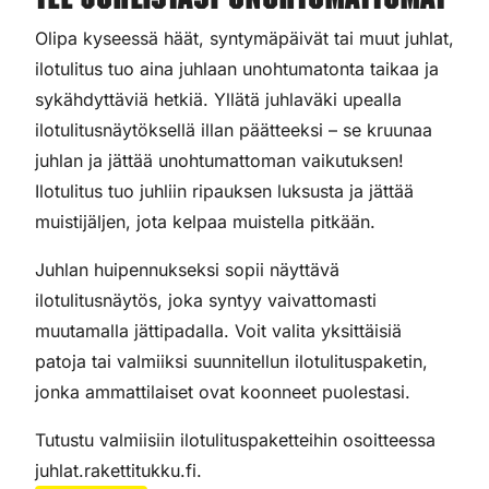
Tee juhlistasi unohtumattomat
Olipa kyseessä häät, syntymäpäivät tai muut juhlat,
ilotulitus tuo aina juhlaan unohtumatonta taikaa ja
sykähdyttäviä hetkiä. Yllätä juhlaväki upealla
ilotulitusnäytöksellä illan päätteeksi – se kruunaa
juhlan ja jättää unohtumattoman vaikutuksen!
Ilotulitus tuo juhliin ripauksen luksusta ja jättää
muistijäljen, jota kelpaa muistella pitkään.
Juhlan huipennukseksi sopii näyttävä
ilotulitusnäytös, joka syntyy vaivattomasti
muutamalla jättipadalla. Voit valita yksittäisiä
patoja tai valmiiksi suunnitellun ilotulituspaketin,
jonka ammattilaiset ovat koonneet puolestasi.
Tutustu valmiisiin ilotulituspaketteihin osoitteessa
juhlat.rakettitukku.fi.