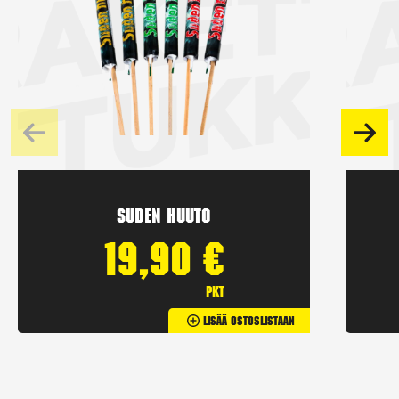
Suden huuto
19,90
€
pkt
Lisää Ostoslistaan