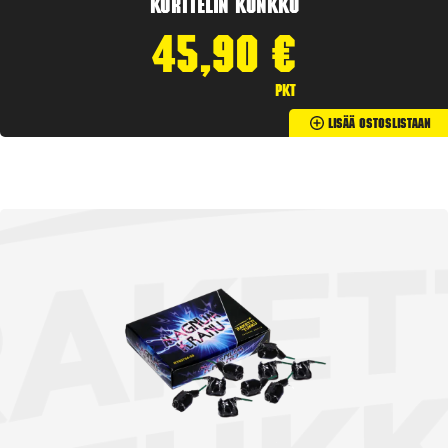
Korttelin kunkku
45,90
€
pkt
Lisää Ostoslistaan