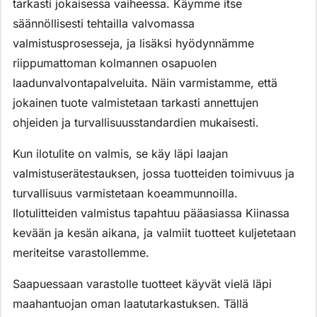
tarkasti jokaisessa vaiheessa. Käymme itse
säännöllisesti tehtailla valvomassa
valmistusprosesseja, ja lisäksi hyödynnämme
riippumattoman kolmannen osapuolen
laadunvalvontapalveluita. Näin varmistamme, että
jokainen tuote valmistetaan tarkasti annettujen
ohjeiden ja turvallisuusstandardien mukaisesti.
Kun ilotulite on valmis, se käy läpi laajan
valmistuserätestauksen, jossa tuotteiden toimivuus ja
turvallisuus varmistetaan koeammunnoilla.
Ilotulitteiden valmistus tapahtuu pääasiassa Kiinassa
kevään ja kesän aikana, ja valmiit tuotteet kuljetetaan
meriteitse varastollemme.
Saapuessaan varastolle tuotteet käyvät vielä läpi
maahantuojan oman laatutarkastuksen. Tällä