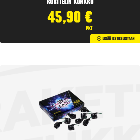
Korttelin kunkku
45,90
€
pkt
Lisää Ostoslistaan