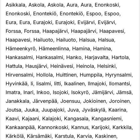
Asikkala
,
Askola
,
Askola
,
Aura
,
Aura
,
Enonkoski
,
Enonkoski
,
Enontekiö
,
Enontekiö
,
Espoo
,
Espoo
,
Eura
,
Eura
,
Eurajoki
,
Eurajoki
,
Evijärvi
,
Evijärvi
,
Forssa
,
Forssa
,
Haapajärvi
,
Haapajärvi
,
Haapavesi
,
Haapavesi
,
Hailuoto
,
Hailuoto
,
Halsua
,
Halsua
,
Hämeenkyrö
,
Hämeenlinna
,
Hamina
,
Hamina
,
Hankasalmi
,
Hankasalmi
,
Hanko
,
Harjavalta
,
Hartola
,
Hattula
,
Hausjärvi
,
Heinävesi
,
Heinola
,
Helsinki
,
Hirvensalmi
,
Hollola
,
Huittinen
,
Humppila
,
Hyrynsalmi
,
Hyvinkää
,
Ii
,
Iisalmi
,
Iitti
,
Ikaalinen
,
Ilmajoki
,
Ilomantsi
,
Imatra
,
Inari
,
Inkoo
,
Isojoki
,
Isokyrö
,
Jämijärvi
,
Jämsä
,
Janakkala
,
Järvenpää
,
Joensuu
,
Jokioinen
,
Joroinen
,
Joutsa
,
Juuka
,
Juupajoki
,
Juva
,
Jyväskylä
,
Kaarina
,
Kaavi
,
Kajaani
,
Kalajoki
,
Kangasala
,
Kangasniemi
,
Kankaanpää
,
Kannonkoski
,
Kannus
,
Karijoki
,
Karkkila
,
Kärkölä
,
Kärsämäki
,
Karstula
,
Karvia
,
Kaskinen
,