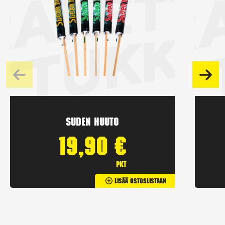
Suden huuto
19,90
€
pkt
Lisää Ostoslistaan