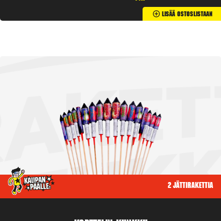
Lisää Ostoslistaan
2 jättirakettia