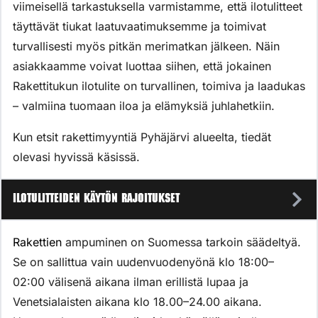
viimeisellä tarkastuksella varmistamme, että ilotulitteet
täyttävät tiukat laatuvaatimuksemme ja toimivat
turvallisesti myös pitkän merimatkan jälkeen. Näin
asiakkaamme voivat luottaa siihen, että jokainen
Rakettitukun ilotulite on turvallinen, toimiva ja laadukas
– valmiina tuomaan iloa ja elämyksiä juhlahetkiin.
Kun etsit rakettimyyntiä Pyhäjärvi alueelta, tiedät
olevasi hyvissä käsissä.
Ilotulitteiden käytön rajoitukset
Rakettien
ampuminen on Suomessa tarkoin säädeltyä.
Se on sallittua vain uudenvuodenyönä klo 18:00–
02:00 välisenä aikana ilman erillistä lupaa ja
Venetsialaisten aikana klo 18.00–24.00 aikana.