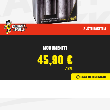
2 jättirakettia
Monumentti
45,90
€
/ kpl
Lisää Ostoslistaan