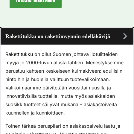
Tutustu tarkemmin
Rakettitukku on rakettimyynnin edelläkävijä
Rakettitukku
on ollut Suomen johtava ilotulitteiden
myyjä jo 2000-luvun alusta lähtien. Menestyksemme
perustuu kahteen keskeiseen kulmakiveen: edullisiin
hintoihin ja huolella valittuun tuotevalikoimaan.
Valikoimaamme päivitetään vuosittain uusilla ja
innovatiivisilla tuotteilla, mutta myös asiakkaiden
suosikkituotteet säilyvät mukana – asiakastoiveita
kuunnellen ja kunnioittaen.
Toinen tärkeä peruspilari on asiakaspalvelu laatu ja