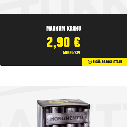
Magnum Kranu
2,90
€
50kpl/kpt
Lisää Ostoslistaan