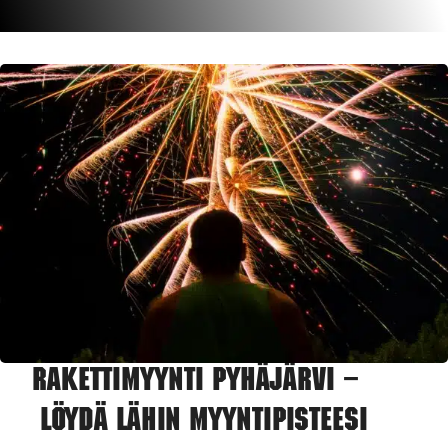
Rakettimyynti Pyhäjärvi –
Löydä lähin myyntipisteesi