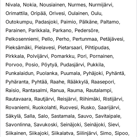
Nivala
,
Nokia
,
Nousiainen
,
Nurmes
,
Nurmijärvi
,
Orimattila
,
Oripää
,
Orivesi
,
Oulainen
,
Oulu
,
Outokumpu
,
Padasjoki
,
Paimio
,
Pälkäne
,
Paltamo
,
Parainen
,
Parikkala
,
Parkano
,
Pedersöre
,
Pelkosenniemi
,
Pello
,
Perho
,
Pertunmaa
,
Petäjävesi
,
Pieksämäki
,
Pielavesi
,
Pietarsaari
,
Pihtipudas
,
Pirkkala
,
Polvijärvi
,
Pomarkku
,
Pori
,
Pornainen
,
Porvoo
,
Posio
,
Pöytyä
,
Pudasjärvi
,
Pukkila
,
Punkalaidun
,
Puolanka
,
Puumala
,
Pyhäjoki
,
Pyhäntä
,
Pyhäranta
,
Pyhtää
,
Raahe
,
Rääkkylä
,
Raasepori
,
Raisio
,
Rantasalmi
,
Ranua
,
Rauma
,
Rautalampi
,
Rautavaara
,
Rautjärvi
,
Reisjärvi
,
Riihimäki
,
Ristijärvi
,
Rovaniemi
,
Ruokolahti
,
Ruovesi
,
Rusko
,
Saarijärvi
,
Säkylä
,
Salla
,
Salo
,
Sastamala
,
Sauvo
,
Savitaipale
,
Savonlinna
,
Savukoski
,
Seinäjoki
,
Seinäjoki
,
Sievi
,
Siikainen
,
Siikajoki
,
Siikalatva
,
Siilinjärvi
,
Simo
,
Sipoo
,