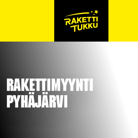
Rakettimyynti
Pyhäjärvi