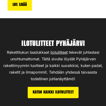
Lue lisää
Ilotulitteet Pyhäjärvi
Rakettitukun laadukkaat
ilotulitteet
tekevät juhlastasi
unohtumattomat. Tältä sivulta löydät Pyhäjärven
rakettimyynnin tuotteet ja kaikki suosikkisi, kuten padat,
raketit ja ilmapommit. Tehdään yhdessä taivaasta
todellinen juhlanäyttämö!
Katso kaikki ilotulitteet