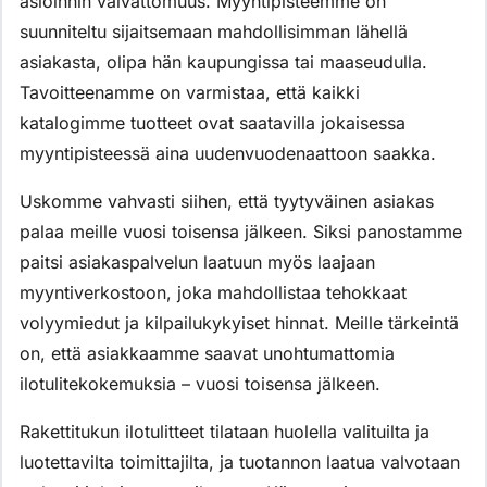
asioinnin vaivattomuus. Myyntipisteemme on
suunniteltu sijaitsemaan mahdollisimman lähellä
asiakasta, olipa hän kaupungissa tai maaseudulla.
Tavoitteenamme on varmistaa, että kaikki
katalogimme tuotteet ovat saatavilla jokaisessa
myyntipisteessä aina uudenvuodenaattoon saakka.
Uskomme vahvasti siihen, että tyytyväinen asiakas
palaa meille vuosi toisensa jälkeen. Siksi panostamme
paitsi asiakaspalvelun laatuun myös laajaan
myyntiverkostoon, joka mahdollistaa tehokkaat
volyymiedut ja kilpailukykyiset hinnat. Meille tärkeintä
on, että asiakkaamme saavat unohtumattomia
ilotulitekokemuksia – vuosi toisensa jälkeen.
Rakettitukun ilotulitteet tilataan huolella valituilta ja
luotettavilta toimittajilta, ja tuotannon laatua valvotaan