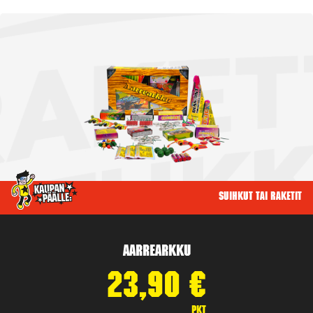
Suihkut tai raketit
Aarrearkku
23,90
€
pkt