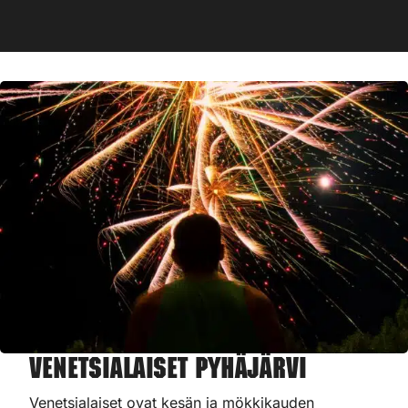
Venetsialaiset Pyhäjärvi
Venetsialaiset ovat kesän ja mökkikauden