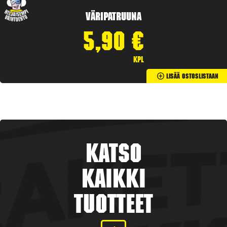
Väripatruuna
5,90
€
kpl
Lisää Ostoslistaan
Katso
kaikki
tuotteet