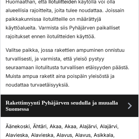
Huomaathan, että
Ilotulitteiden
käytöllä voi olla
alueellisia rajoitteita, joita tulee noudattaa. Joissain
paikkakunnissa ilotulitteille on määrättyjä
käyttöalueita. Varmista siis Pyhäjärven paikalliset
rajoitukset ennen ilotulitteiden käyttöä.
Valitse paikka, jossa rakettien ampuminen onnistuu
turvallisesti, ja varmista, että yleisö pystyy
seuraamaan ilotulitusta turvallisen etäisyyden päästä.
Muista ampua raketit aina poispäin yleisöstä ja
noudattaa turvaetäisyyksiä.
Rakettimyynti Pyhäjärven seudulla ja muualla
Suomessa
Äänekoski
,
Ähtäri
,
Akaa
,
Akaa
,
Alajärvi
,
Alajärvi
,
Alavieska
,
Alavieska
,
Alavus
,
Alavus
,
Asikkala
,