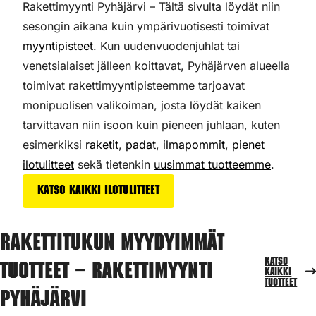
Rakettimyynti Pyhäjärvi – Tältä sivulta löydät niin
sesongin aikana kuin ympärivuotisesti toimivat
myyntipisteet
. Kun uudenvuodenjuhlat tai
venetsialaiset jälleen koittavat, Pyhäjärven alueella
toimivat rakettimyyntipisteemme tarjoavat
monipuolisen valikoiman,
josta löydät kaiken
tarvittavan niin isoon kuin pieneen juhlaan, kuten
esimerkiksi
raketit
,
padat
,
ilmapommit
,
pienet
ilotulitteet
sekä tietenkin
uusimmat tuotteemme
.
Katso kaikki ilotulitteet
Rakettitukun myydyimmät
Katso
tuotteet – Rakettimyynti
kaikki
tuotteet
Pyhäjärvi