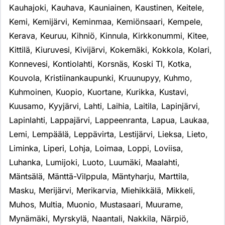
Kauhajoki
,
Kauhava
,
Kauniainen
,
Kaustinen
,
Keitele
,
Kemi
,
Kemijärvi
,
Keminmaa
,
Kemiönsaari
,
Kempele
,
Kerava
,
Keuruu
,
Kihniö
,
Kinnula
,
Kirkkonummi
,
Kitee
,
Kittilä
,
Kiuruvesi
,
Kivijärvi
,
Kokemäki
,
Kokkola
,
Kolari
,
Konnevesi
,
Kontiolahti
,
Korsnäs
,
Koski Tl
,
Kotka
,
Kouvola
,
Kristiinankaupunki
,
Kruunupyy
,
Kuhmo
,
Kuhmoinen
,
Kuopio
,
Kuortane
,
Kurikka
,
Kustavi
,
Kuusamo
,
Kyyjärvi
,
Lahti
,
Laihia
,
Laitila
,
Lapinjärvi
,
Lapinlahti
,
Lappajärvi
,
Lappeenranta
,
Lapua
,
Laukaa
,
Lemi
,
Lempäälä
,
Leppävirta
,
Lestijärvi
,
Lieksa
,
Lieto
,
Liminka
,
Liperi
,
Lohja
,
Loimaa
,
Loppi
,
Loviisa
,
Luhanka
,
Lumijoki
,
Luoto
,
Luumäki
,
Maalahti
,
Mäntsälä
,
Mänttä-Vilppula
,
Mäntyharju
,
Marttila
,
Masku
,
Merijärvi
,
Merikarvia
,
Miehikkälä
,
Mikkeli
,
Muhos
,
Multia
,
Muonio
,
Mustasaari
,
Muurame
,
Mynämäki
,
Myrskylä
,
Naantali
,
Nakkila
,
Närpiö
,