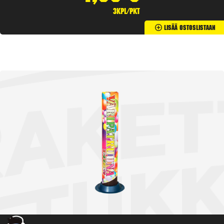
3kpl/pkt
Lisää Ostoslistaan