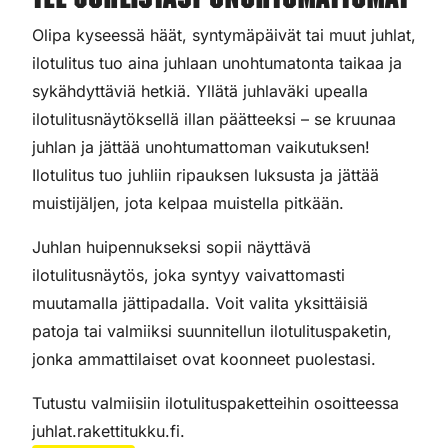
Tee juhlistasi unohtumattomat
Olipa kyseessä häät, syntymäpäivät tai muut juhlat,
ilotulitus tuo aina juhlaan unohtumatonta taikaa ja
sykähdyttäviä hetkiä. Yllätä juhlaväki upealla
ilotulitusnäytöksellä illan päätteeksi – se kruunaa
juhlan ja jättää unohtumattoman vaikutuksen!
Ilotulitus tuo juhliin ripauksen luksusta ja jättää
muistijäljen, jota kelpaa muistella pitkään.
Juhlan huipennukseksi sopii näyttävä
ilotulitusnäytös, joka syntyy vaivattomasti
muutamalla jättipadalla. Voit valita yksittäisiä
patoja tai valmiiksi suunnitellun ilotulituspaketin,
jonka ammattilaiset ovat koonneet puolestasi.
Tutustu valmiisiin ilotulituspaketteihin osoitteessa
juhlat.rakettitukku.fi.