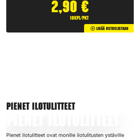
2,90
€
10kpl/pkt
Lisää Ostoslistaan
Pienet ilotulitteet
Pienet ilotulitteet
Pienet ilotulitteet ovat monille ilotulitusten ystäville