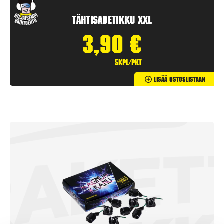
Tähtisadetikku XXL
3,90
€
5kpl/pkt
Lisää Ostoslistaan