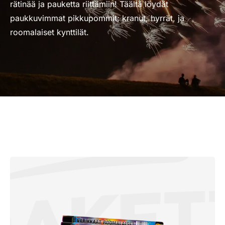
rätinää ja pauketta riittämiin! Täältä löydät
paukkuvimmat pikkupommit; kranut, hyrrät, ja
roomalaiset kynttilät.