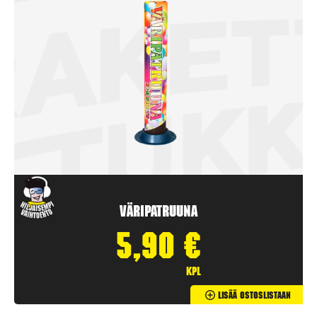
Väripatruuna
5,90
€
kpl
Lisää Ostoslistaan