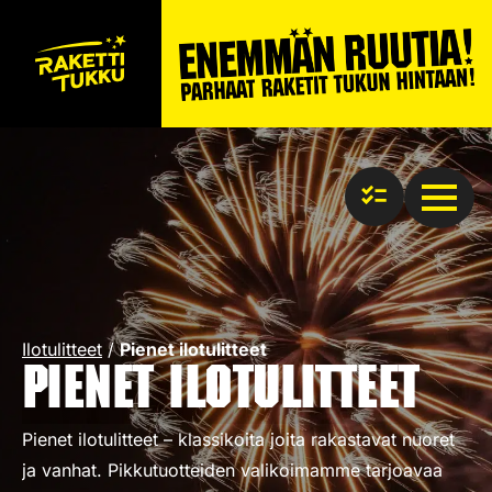
Ilotulitteet
/
Pienet ilotulitteet
Pienet ilotulitteet
Pienet ilotulitteet – klassikoita joita rakastavat nuoret
ja vanhat. Pikkutuotteiden valikoimamme tarjoavaa