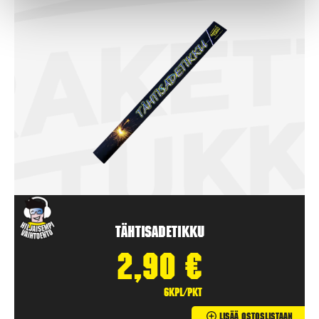
Tähtisadetikku
2,90
€
6kpl/pkt
Lisää Ostoslistaan