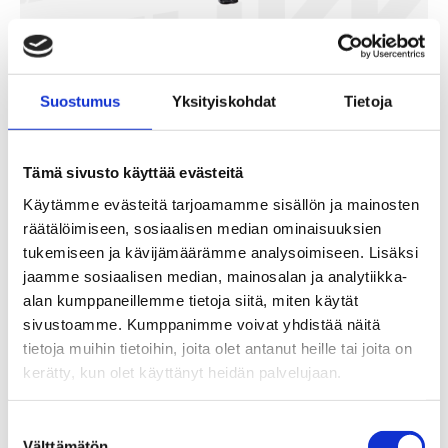
Suostumus
Yksityiskohdat
Tietoja
Magnum Kranu
Tämä sivusto käyttää evästeitä
2,90
€
Käytämme evästeitä tarjoamamme sisällön ja mainosten
50kpl/kpt
räätälöimiseen, sosiaalisen median ominaisuuksien
tukemiseen ja kävijämäärämme analysoimiseen. Lisäksi
Lisää Ostoslistaan
jaamme sosiaalisen median, mainosalan ja analytiikka-
alan kumppaneillemme tietoja siitä, miten käytät
sivustoamme. Kumppanimme voivat yhdistää näitä
tietoja muihin tietoihin, joita olet antanut heille tai joita on
kerätty, kun olet käyttänyt heidän palvelujaan.
Suostumuksen
Välttämätön