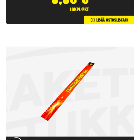
3,90
€
10kpl/pkt
Lisää Ostoslistaan