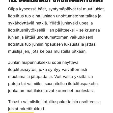
Tee juhlistasi unohtumattomat
Olipa kyseessä häät, syntymäpäivät tai muut juhlat,
ilotulitus tuo aina juhlaan unohtumatonta taikaa ja
sykähdyttäviä hetkiä. Yllätä juhlaväki upealla
ilotulitusnäytöksellä illan päätteeksi – se kruunaa
juhlan ja jättää unohtumattoman vaikutuksen!
Ilotulitus tuo juhliin ripauksen luksusta ja jättää
muistijäljen, jota kelpaa muistella pitkään.
Juhlan huipennukseksi sopii näyttävä
ilotulitusnäytös, joka syntyy vaivattomasti
muutamalla jättipadalla. Voit valita yksittäisiä
patoja tai valmiiksi suunnitellun ilotulituspaketin,
jonka ammattilaiset ovat koonneet puolestasi.
Tutustu valmiisiin ilotulituspaketteihin osoitteessa
juhlat.rakettitukku.fi.