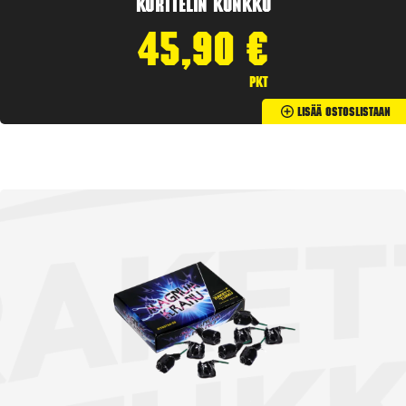
Korttelin kunkku
45,90
€
pkt
Lisää Ostoslistaan