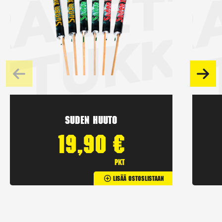
Suden huuto
19,90
€
pkt
Lisää Ostoslistaan