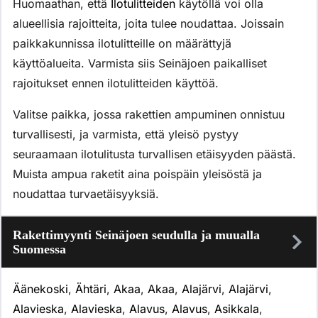
Huomaathan, että
Ilotulitteiden
käytöllä voi olla
alueellisia rajoitteita, joita tulee noudattaa. Joissain
paikkakunnissa ilotulitteille on määrättyjä
käyttöalueita. Varmista siis Seinäjoen paikalliset
rajoitukset ennen ilotulitteiden käyttöä.
Valitse paikka, jossa rakettien ampuminen onnistuu
turvallisesti, ja varmista, että yleisö pystyy
seuraamaan ilotulitusta turvallisen etäisyyden päästä.
Muista ampua raketit aina poispäin yleisöstä ja
noudattaa turvaetäisyyksiä.
Rakettimyynti Seinäjoen seudulla ja muualla
Suomessa
Äänekoski
,
Ähtäri
,
Akaa
,
Akaa
,
Alajärvi
,
Alajärvi
,
Alavieska
,
Alavieska
,
Alavus
,
Alavus
,
Asikkala
,