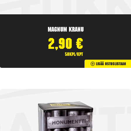
Magnum Kranu
2,90
€
50kpl/kpt
Lisää Ostoslistaan