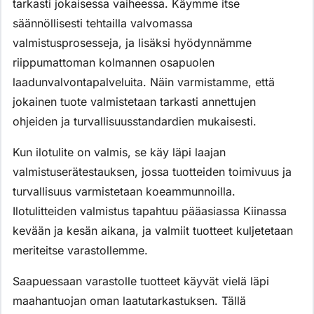
tarkasti jokaisessa vaiheessa. Käymme itse
säännöllisesti tehtailla valvomassa
valmistusprosesseja, ja lisäksi hyödynnämme
riippumattoman kolmannen osapuolen
laadunvalvontapalveluita. Näin varmistamme, että
jokainen tuote valmistetaan tarkasti annettujen
ohjeiden ja turvallisuusstandardien mukaisesti.
Kun ilotulite on valmis, se käy läpi laajan
valmistuserätestauksen, jossa tuotteiden toimivuus ja
turvallisuus varmistetaan koeammunnoilla.
Ilotulitteiden valmistus tapahtuu pääasiassa Kiinassa
kevään ja kesän aikana, ja valmiit tuotteet kuljetetaan
meriteitse varastollemme.
Saapuessaan varastolle tuotteet käyvät vielä läpi
maahantuojan oman laatutarkastuksen. Tällä