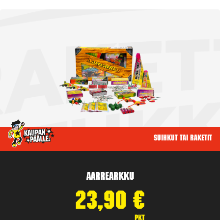
Suihkut tai raketit
Aarrearkku
23,90
€
pkt