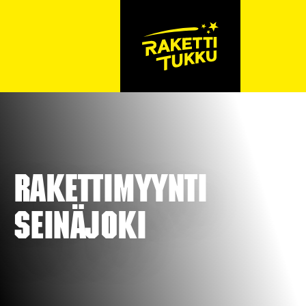
Rakettimyynti
Seinäjoki