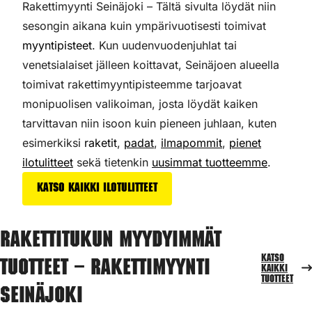
Rakettimyynti Seinäjoki – Tältä sivulta löydät niin
sesongin aikana kuin ympärivuotisesti toimivat
myyntipisteet
. Kun uudenvuodenjuhlat tai
venetsialaiset jälleen koittavat, Seinäjoen alueella
toimivat rakettimyyntipisteemme tarjoavat
monipuolisen valikoiman,
josta löydät kaiken
tarvittavan niin isoon kuin pieneen juhlaan, kuten
esimerkiksi
raketit
,
padat
,
ilmapommit
,
pienet
ilotulitteet
sekä tietenkin
uusimmat tuotteemme
.
Katso kaikki ilotulitteet
Rakettitukun myydyimmät
Katso
tuotteet – Rakettimyynti
kaikki
tuotteet
Seinäjoki