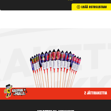
Lisää Ostoslistaan
2 jättirakettia