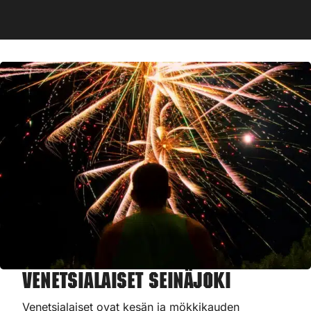
Venetsialaiset Seinäjoki
Venetsialaiset ovat kesän ja mökkikauden