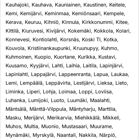
Kauhajoki
,
Kauhava
,
Kauniainen
,
Kaustinen
,
Keitele
,
Kemi
,
Kemijärvi
,
Keminmaa
,
Kemiönsaari
,
Kempele
,
Kerava
,
Keuruu
,
Kihniö
,
Kinnula
,
Kirkkonummi
,
Kitee
,
Kittilä
,
Kiuruvesi
,
Kivijärvi
,
Kokemäki
,
Kokkola
,
Kolari
,
Konnevesi
,
Kontiolahti
,
Korsnäs
,
Koski Tl
,
Kotka
,
Kouvola
,
Kristiinankaupunki
,
Kruunupyy
,
Kuhmo
,
Kuhmoinen
,
Kuopio
,
Kuortane
,
Kurikka
,
Kustavi
,
Kuusamo
,
Kyyjärvi
,
Lahti
,
Laihia
,
Laitila
,
Lapinjärvi
,
Lapinlahti
,
Lappajärvi
,
Lappeenranta
,
Lapua
,
Laukaa
,
Lemi
,
Lempäälä
,
Leppävirta
,
Lestijärvi
,
Lieksa
,
Lieto
,
Liminka
,
Liperi
,
Lohja
,
Loimaa
,
Loppi
,
Loviisa
,
Luhanka
,
Lumijoki
,
Luoto
,
Luumäki
,
Maalahti
,
Mäntsälä
,
Mänttä-Vilppula
,
Mäntyharju
,
Marttila
,
Masku
,
Merijärvi
,
Merikarvia
,
Miehikkälä
,
Mikkeli
,
Muhos
,
Multia
,
Muonio
,
Mustasaari
,
Muurame
,
Mynämäki
,
Myrskylä
,
Naantali
,
Nakkila
,
Närpiö
,