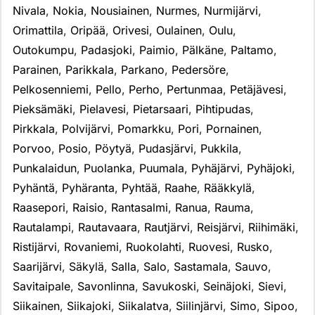
Nivala
,
Nokia
,
Nousiainen
,
Nurmes
,
Nurmijärvi
,
Orimattila
,
Oripää
,
Orivesi
,
Oulainen
,
Oulu
,
Outokumpu
,
Padasjoki
,
Paimio
,
Pälkäne
,
Paltamo
,
Parainen
,
Parikkala
,
Parkano
,
Pedersöre
,
Pelkosenniemi
,
Pello
,
Perho
,
Pertunmaa
,
Petäjävesi
,
Pieksämäki
,
Pielavesi
,
Pietarsaari
,
Pihtipudas
,
Pirkkala
,
Polvijärvi
,
Pomarkku
,
Pori
,
Pornainen
,
Porvoo
,
Posio
,
Pöytyä
,
Pudasjärvi
,
Pukkila
,
Punkalaidun
,
Puolanka
,
Puumala
,
Pyhäjärvi
,
Pyhäjoki
,
Pyhäntä
,
Pyhäranta
,
Pyhtää
,
Raahe
,
Rääkkylä
,
Raasepori
,
Raisio
,
Rantasalmi
,
Ranua
,
Rauma
,
Rautalampi
,
Rautavaara
,
Rautjärvi
,
Reisjärvi
,
Riihimäki
,
Ristijärvi
,
Rovaniemi
,
Ruokolahti
,
Ruovesi
,
Rusko
,
Saarijärvi
,
Säkylä
,
Salla
,
Salo
,
Sastamala
,
Sauvo
,
Savitaipale
,
Savonlinna
,
Savukoski
,
Seinäjoki
,
Sievi
,
Siikainen
,
Siikajoki
,
Siikalatva
,
Siilinjärvi
,
Simo
,
Sipoo
,