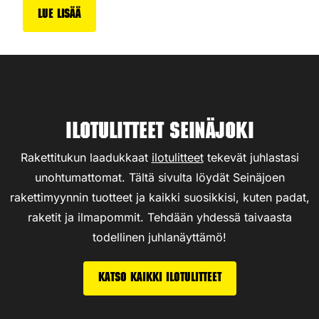
Lue lisää
Ilotulitteet Seinäjoki
Rakettitukun laadukkaat
ilotulitteet
tekevät juhlastasi
unohtumattomat. Tältä sivulta löydät Seinäjoen
rakettimyynnin tuotteet ja kaikki suosikkisi, kuten padat,
raketit ja ilmapommit. Tehdään yhdessä taivaasta
todellinen juhlanäyttämö!
Katso kaikki ilotulitteet