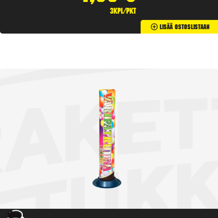
3kpl/pkt
Lisää Ostoslistaan