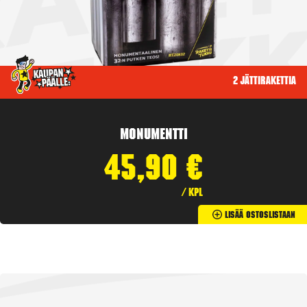
2 jättirakettia
Monumentti
45,90
€
/ kpl
Lisää Ostoslistaan