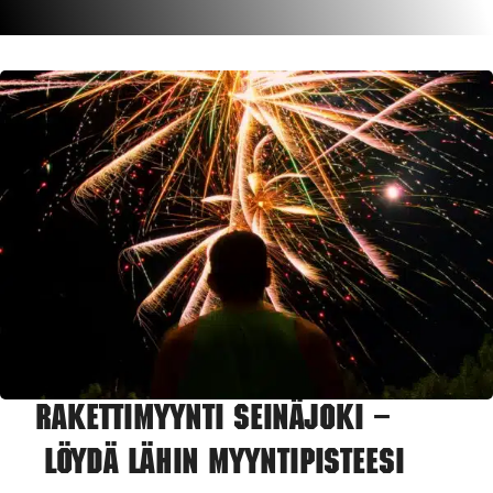
Rakettimyynti Seinäjoki –
Löydä lähin myyntipisteesi