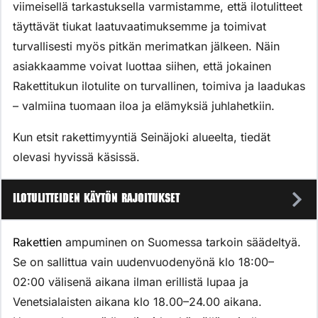
viimeisellä tarkastuksella varmistamme, että ilotulitteet
täyttävät tiukat laatuvaatimuksemme ja toimivat
turvallisesti myös pitkän merimatkan jälkeen. Näin
asiakkaamme voivat luottaa siihen, että jokainen
Rakettitukun ilotulite on turvallinen, toimiva ja laadukas
– valmiina tuomaan iloa ja elämyksiä juhlahetkiin.
Kun etsit rakettimyyntiä Seinäjoki alueelta, tiedät
olevasi hyvissä käsissä.
Ilotulitteiden käytön rajoitukset
Rakettien
ampuminen on Suomessa tarkoin säädeltyä.
Se on sallittua vain uudenvuodenyönä klo 18:00–
02:00 välisenä aikana ilman erillistä lupaa ja
Venetsialaisten aikana klo 18.00–24.00 aikana.