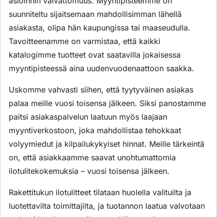
asioinnin vaivattomuus. Myyntipisteemme on
suunniteltu sijaitsemaan mahdollisimman lähellä
asiakasta, olipa hän kaupungissa tai maaseudulla.
Tavoitteenamme on varmistaa, että kaikki
katalogimme tuotteet ovat saatavilla jokaisessa
myyntipisteessä aina uudenvuodenaattoon saakka.
Uskomme vahvasti siihen, että tyytyväinen asiakas
palaa meille vuosi toisensa jälkeen. Siksi panostamme
paitsi asiakaspalvelun laatuun myös laajaan
myyntiverkostoon, joka mahdollistaa tehokkaat
volyymiedut ja kilpailukykyiset hinnat. Meille tärkeintä
on, että asiakkaamme saavat unohtumattomia
ilotulitekokemuksia – vuosi toisensa jälkeen.
Rakettitukun ilotulitteet tilataan huolella valituilta ja
luotettavilta toimittajilta, ja tuotannon laatua valvotaan