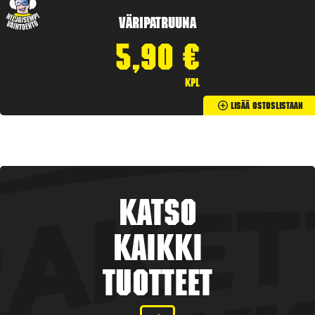
Väripatruuna
5,90
€
kpl
Lisää Ostoslistaan
Katso
kaikki
tuotteet