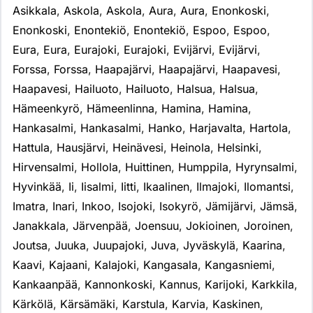
Asikkala
,
Askola
,
Askola
,
Aura
,
Aura
,
Enonkoski
,
Enonkoski
,
Enontekiö
,
Enontekiö
,
Espoo
,
Espoo
,
Eura
,
Eura
,
Eurajoki
,
Eurajoki
,
Evijärvi
,
Evijärvi
,
Forssa
,
Forssa
,
Haapajärvi
,
Haapajärvi
,
Haapavesi
,
Haapavesi
,
Hailuoto
,
Hailuoto
,
Halsua
,
Halsua
,
Hämeenkyrö
,
Hämeenlinna
,
Hamina
,
Hamina
,
Hankasalmi
,
Hankasalmi
,
Hanko
,
Harjavalta
,
Hartola
,
Hattula
,
Hausjärvi
,
Heinävesi
,
Heinola
,
Helsinki
,
Hirvensalmi
,
Hollola
,
Huittinen
,
Humppila
,
Hyrynsalmi
,
Hyvinkää
,
Ii
,
Iisalmi
,
Iitti
,
Ikaalinen
,
Ilmajoki
,
Ilomantsi
,
Imatra
,
Inari
,
Inkoo
,
Isojoki
,
Isokyrö
,
Jämijärvi
,
Jämsä
,
Janakkala
,
Järvenpää
,
Joensuu
,
Jokioinen
,
Joroinen
,
Joutsa
,
Juuka
,
Juupajoki
,
Juva
,
Jyväskylä
,
Kaarina
,
Kaavi
,
Kajaani
,
Kalajoki
,
Kangasala
,
Kangasniemi
,
Kankaanpää
,
Kannonkoski
,
Kannus
,
Karijoki
,
Karkkila
,
Kärkölä
,
Kärsämäki
,
Karstula
,
Karvia
,
Kaskinen
,