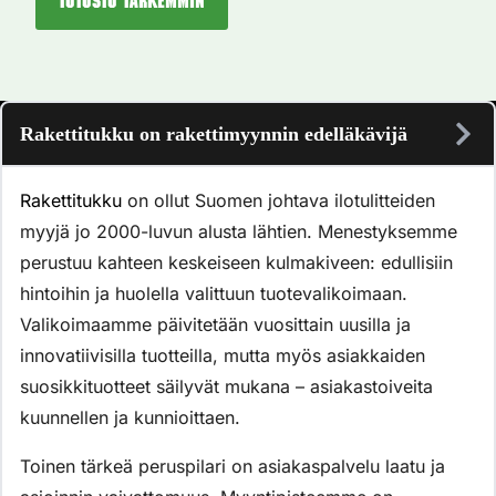
Tutustu tarkemmin
Rakettitukku on rakettimyynnin edelläkävijä
Rakettitukku
on ollut Suomen johtava ilotulitteiden
myyjä jo 2000-luvun alusta lähtien. Menestyksemme
perustuu kahteen keskeiseen kulmakiveen: edullisiin
hintoihin ja huolella valittuun tuotevalikoimaan.
Valikoimaamme päivitetään vuosittain uusilla ja
innovatiivisilla tuotteilla, mutta myös asiakkaiden
suosikkituotteet säilyvät mukana – asiakastoiveita
kuunnellen ja kunnioittaen.
Toinen tärkeä peruspilari on asiakaspalvelu laatu ja