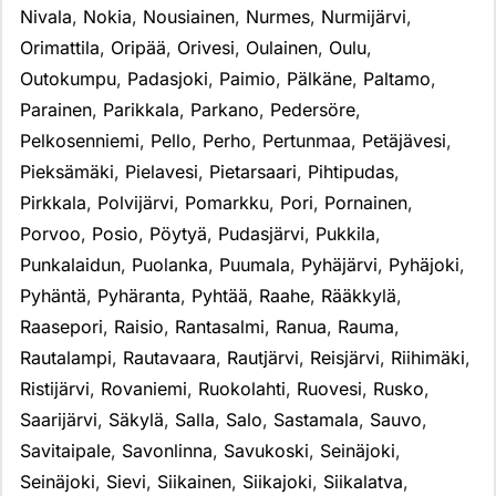
Nivala
,
Nokia
,
Nousiainen
,
Nurmes
,
Nurmijärvi
,
Orimattila
,
Oripää
,
Orivesi
,
Oulainen
,
Oulu
,
Outokumpu
,
Padasjoki
,
Paimio
,
Pälkäne
,
Paltamo
,
Parainen
,
Parikkala
,
Parkano
,
Pedersöre
,
Pelkosenniemi
,
Pello
,
Perho
,
Pertunmaa
,
Petäjävesi
,
Pieksämäki
,
Pielavesi
,
Pietarsaari
,
Pihtipudas
,
Pirkkala
,
Polvijärvi
,
Pomarkku
,
Pori
,
Pornainen
,
Porvoo
,
Posio
,
Pöytyä
,
Pudasjärvi
,
Pukkila
,
Punkalaidun
,
Puolanka
,
Puumala
,
Pyhäjärvi
,
Pyhäjoki
,
Pyhäntä
,
Pyhäranta
,
Pyhtää
,
Raahe
,
Rääkkylä
,
Raasepori
,
Raisio
,
Rantasalmi
,
Ranua
,
Rauma
,
Rautalampi
,
Rautavaara
,
Rautjärvi
,
Reisjärvi
,
Riihimäki
,
Ristijärvi
,
Rovaniemi
,
Ruokolahti
,
Ruovesi
,
Rusko
,
Saarijärvi
,
Säkylä
,
Salla
,
Salo
,
Sastamala
,
Sauvo
,
Savitaipale
,
Savonlinna
,
Savukoski
,
Seinäjoki
,
Seinäjoki
,
Sievi
,
Siikainen
,
Siikajoki
,
Siikalatva
,