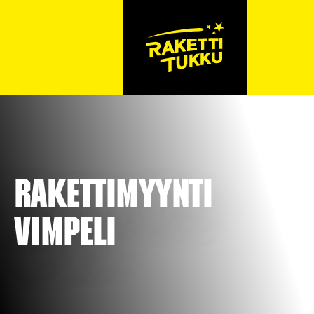
Rakettimyynti
Vimpeli