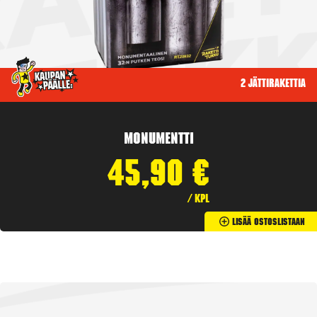
2 jättirakettia
Monumentti
45,90
€
/ kpl
Lisää Ostoslistaan