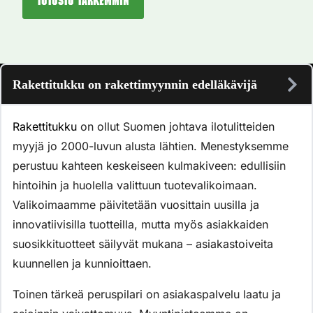
Tutustu tarkemmin
Rakettitukku on rakettimyynnin edelläkävijä
Rakettitukku
on ollut Suomen johtava ilotulitteiden
myyjä jo 2000-luvun alusta lähtien. Menestyksemme
perustuu kahteen keskeiseen kulmakiveen: edullisiin
hintoihin ja huolella valittuun tuotevalikoimaan.
Valikoimaamme päivitetään vuosittain uusilla ja
innovatiivisilla tuotteilla, mutta myös asiakkaiden
suosikkituotteet säilyvät mukana – asiakastoiveita
kuunnellen ja kunnioittaen.
Toinen tärkeä peruspilari on asiakaspalvelu laatu ja