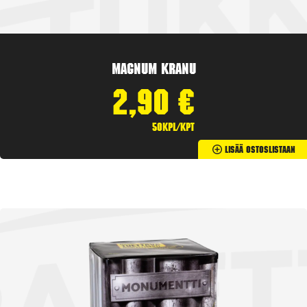
Magnum Kranu
2,90
€
50kpl/kpt
Lisää Ostoslistaan