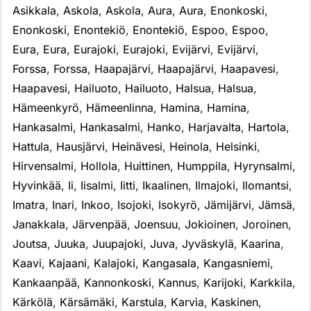
Asikkala
,
Askola
,
Askola
,
Aura
,
Aura
,
Enonkoski
,
Enonkoski
,
Enontekiö
,
Enontekiö
,
Espoo
,
Espoo
,
Eura
,
Eura
,
Eurajoki
,
Eurajoki
,
Evijärvi
,
Evijärvi
,
Forssa
,
Forssa
,
Haapajärvi
,
Haapajärvi
,
Haapavesi
,
Haapavesi
,
Hailuoto
,
Hailuoto
,
Halsua
,
Halsua
,
Hämeenkyrö
,
Hämeenlinna
,
Hamina
,
Hamina
,
Hankasalmi
,
Hankasalmi
,
Hanko
,
Harjavalta
,
Hartola
,
Hattula
,
Hausjärvi
,
Heinävesi
,
Heinola
,
Helsinki
,
Hirvensalmi
,
Hollola
,
Huittinen
,
Humppila
,
Hyrynsalmi
,
Hyvinkää
,
Ii
,
Iisalmi
,
Iitti
,
Ikaalinen
,
Ilmajoki
,
Ilomantsi
,
Imatra
,
Inari
,
Inkoo
,
Isojoki
,
Isokyrö
,
Jämijärvi
,
Jämsä
,
Janakkala
,
Järvenpää
,
Joensuu
,
Jokioinen
,
Joroinen
,
Joutsa
,
Juuka
,
Juupajoki
,
Juva
,
Jyväskylä
,
Kaarina
,
Kaavi
,
Kajaani
,
Kalajoki
,
Kangasala
,
Kangasniemi
,
Kankaanpää
,
Kannonkoski
,
Kannus
,
Karijoki
,
Karkkila
,
Kärkölä
,
Kärsämäki
,
Karstula
,
Karvia
,
Kaskinen
,