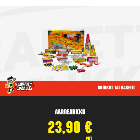
Suihkut tai raketit
Aarrearkku
23,90
€
pkt