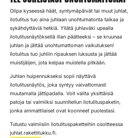
Tee juhlistasi unohtumattomat
Olipa kyseessä häät, syntymäpäivät tai muut juhlat,
ilotulitus tuo aina juhlaan unohtumatonta taikaa ja
sykähdyttäviä hetkiä. Yllätä juhlaväki upealla
ilotulitusnäytöksellä illan päätteeksi – se kruunaa
juhlan ja jättää unohtumattoman vaikutuksen!
Ilotulitus tuo juhliin ripauksen luksusta ja jättää
muistijäljen, jota kelpaa muistella pitkään.
Juhlan huipennukseksi sopii näyttävä
ilotulitusnäytös, joka syntyy vaivattomasti
muutamalla jättipadalla. Voit valita yksittäisiä
patoja tai valmiiksi suunnitellun ilotulituspaketin,
jonka ammattilaiset ovat koonneet puolestasi.
Tutustu valmiisiin ilotulituspaketteihin osoitteessa
juhlat.rakettitukku.fi.