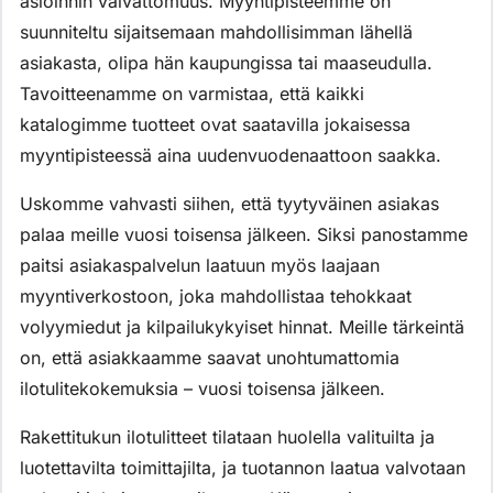
asioinnin vaivattomuus. Myyntipisteemme on
suunniteltu sijaitsemaan mahdollisimman lähellä
asiakasta, olipa hän kaupungissa tai maaseudulla.
Tavoitteenamme on varmistaa, että kaikki
katalogimme tuotteet ovat saatavilla jokaisessa
myyntipisteessä aina uudenvuodenaattoon saakka.
Uskomme vahvasti siihen, että tyytyväinen asiakas
palaa meille vuosi toisensa jälkeen. Siksi panostamme
paitsi asiakaspalvelun laatuun myös laajaan
myyntiverkostoon, joka mahdollistaa tehokkaat
volyymiedut ja kilpailukykyiset hinnat. Meille tärkeintä
on, että asiakkaamme saavat unohtumattomia
ilotulitekokemuksia – vuosi toisensa jälkeen.
Rakettitukun ilotulitteet tilataan huolella valituilta ja
luotettavilta toimittajilta, ja tuotannon laatua valvotaan