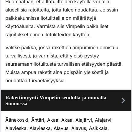
Huomaathan, että
Ilotulitteiden
käytöllä voi olla
alueellisia rajoitteita, joita tulee noudattaa. Joissain
paikkakunnissa ilotulitteille on määrättyjä
käyttöalueita. Varmista siis Vimpelin paikalliset
rajoitukset ennen ilotulitteiden käyttöä.
Valitse paikka, jossa rakettien ampuminen onnistuu
turvallisesti, ja varmista, että yleisö pystyy
seuraamaan ilotulitusta turvallisen etäisyyden päästä.
Muista ampua raketit aina poispäin yleisöstä ja
noudattaa turvaetäisyyksiä.
Rakettimyynti Vimpelin seudulla ja muualla
Suomessa
Äänekoski
,
Ähtäri
,
Akaa
,
Akaa
,
Alajärvi
,
Alajärvi
,
Alavieska
,
Alavieska
,
Alavus
,
Alavus
,
Asikkala
,