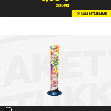
3kpl/pkt
Lisää Ostoslistaan