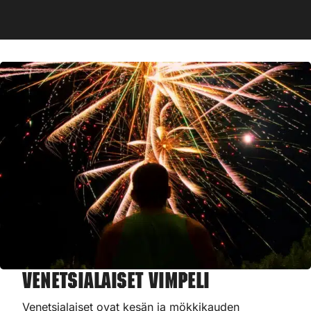
Venetsialaiset Vimpeli
Venetsialaiset ovat kesän ja mökkikauden