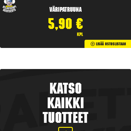
Väripatruuna
5,90
€
kpl
Lisää Ostoslistaan
Katso
kaikki
tuotteet