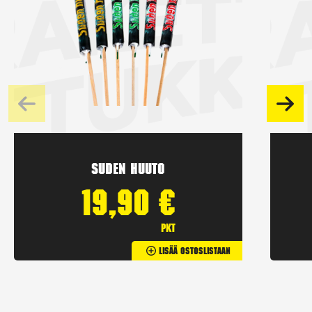
Suden huuto
19,90
€
pkt
Lisää Ostoslistaan