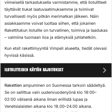
viimeisellä tarkastuksella varmistamme, että ilotulitteet
täyttävät tiukat laatuvaatimuksemme ja toimivat
turvallisesti myös pitkän merimatkan jälkeen. Näin
asiakkaamme voivat luottaa siihen, että jokainen
Rakettitukun ilotulite on turvallinen, toimiva ja laadukas
– valmiina tuomaan iloa ja elämyksiä juhlahetkiin.
Kun etsit rakettimyyntiä Vimpeli alueelta, tiedät olevasi
hyvissä käsissä.
Ilotulitteiden käytön rajoitukset
Rakettien
ampuminen on Suomessa tarkoin säädeltyä.
Se on sallittua vain uudenvuodenyönä klo 18:00–
02:00 välisenä aikana ilman erillistä lupaa ja
Venetsialaisten aikana klo 18.00–24.00 aikana.