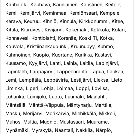
Kauhajoki
,
Kauhava
,
Kauniainen
,
Kaustinen
,
Keitele
,
Kemi
,
Kemijärvi
,
Keminmaa
,
Kemiönsaari
,
Kempele
,
Kerava
,
Keuruu
,
Kihniö
,
Kinnula
,
Kirkkonummi
,
Kitee
,
Kittilä
,
Kiuruvesi
,
Kivijärvi
,
Kokemäki
,
Kokkola
,
Kolari
,
Konnevesi
,
Kontiolahti
,
Korsnäs
,
Koski Tl
,
Kotka
,
Kouvola
,
Kristiinankaupunki
,
Kruunupyy
,
Kuhmo
,
Kuhmoinen
,
Kuopio
,
Kuortane
,
Kurikka
,
Kustavi
,
Kuusamo
,
Kyyjärvi
,
Lahti
,
Laihia
,
Laitila
,
Lapinjärvi
,
Lapinlahti
,
Lappajärvi
,
Lappeenranta
,
Lapua
,
Laukaa
,
Lemi
,
Lempäälä
,
Leppävirta
,
Lestijärvi
,
Lieksa
,
Lieto
,
Liminka
,
Liperi
,
Lohja
,
Loimaa
,
Loppi
,
Loviisa
,
Luhanka
,
Lumijoki
,
Luoto
,
Luumäki
,
Maalahti
,
Mäntsälä
,
Mänttä-Vilppula
,
Mäntyharju
,
Marttila
,
Masku
,
Merijärvi
,
Merikarvia
,
Miehikkälä
,
Mikkeli
,
Muhos
,
Multia
,
Muonio
,
Mustasaari
,
Muurame
,
Mynämäki
,
Myrskylä
,
Naantali
,
Nakkila
,
Närpiö
,