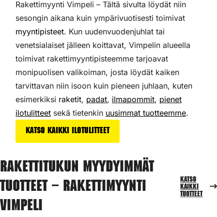
Rakettimyynti Vimpeli – Tältä sivulta löydät niin
sesongin aikana kuin ympärivuotisesti toimivat
myyntipisteet
. Kun uudenvuodenjuhlat tai
venetsialaiset jälleen koittavat, Vimpelin alueella
toimivat rakettimyyntipisteemme tarjoavat
monipuolisen valikoiman,
josta löydät kaiken
tarvittavan niin isoon kuin pieneen juhlaan, kuten
esimerkiksi
raketit
,
padat
,
ilmapommit
,
pienet
ilotulitteet
sekä tietenkin
uusimmat tuotteemme
.
Katso kaikki ilotulitteet
Rakettitukun myydyimmät
Katso
tuotteet – Rakettimyynti
kaikki
tuotteet
Vimpeli