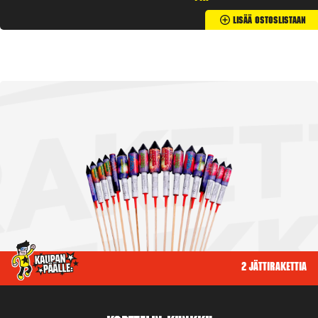
Lisää Ostoslistaan
2 jättirakettia