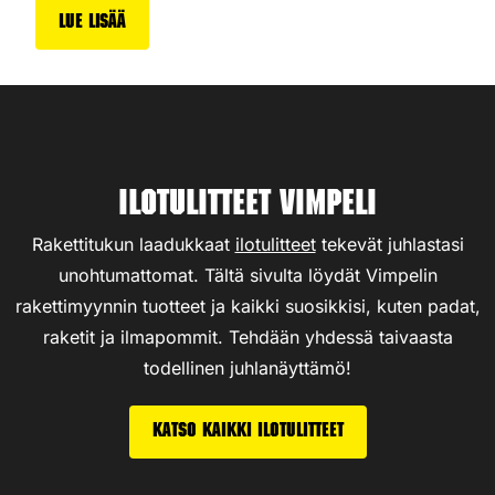
Lue lisää
Ilotulitteet Vimpeli
Rakettitukun laadukkaat
ilotulitteet
tekevät juhlastasi
unohtumattomat. Tältä sivulta löydät Vimpelin
rakettimyynnin tuotteet ja kaikki suosikkisi, kuten padat,
raketit ja ilmapommit. Tehdään yhdessä taivaasta
todellinen juhlanäyttämö!
Katso kaikki ilotulitteet