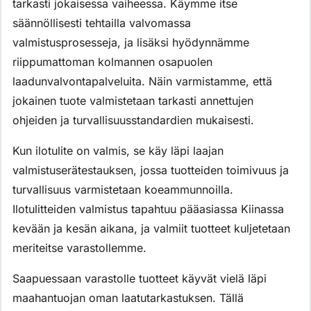
tarkasti jokaisessa vaiheessa. Käymme itse
säännöllisesti tehtailla valvomassa
valmistusprosesseja, ja lisäksi hyödynnämme
riippumattoman kolmannen osapuolen
laadunvalvontapalveluita. Näin varmistamme, että
jokainen tuote valmistetaan tarkasti annettujen
ohjeiden ja turvallisuusstandardien mukaisesti.
Kun ilotulite on valmis, se käy läpi laajan
valmistuserätestauksen, jossa tuotteiden toimivuus ja
turvallisuus varmistetaan koeammunnoilla.
Ilotulitteiden valmistus tapahtuu pääasiassa Kiinassa
kevään ja kesän aikana, ja valmiit tuotteet kuljetetaan
meriteitse varastollemme.
Saapuessaan varastolle tuotteet käyvät vielä läpi
maahantuojan oman laatutarkastuksen. Tällä