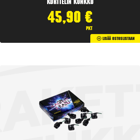
Korttelin kunkku
45,90
€
pkt
Lisää Ostoslistaan