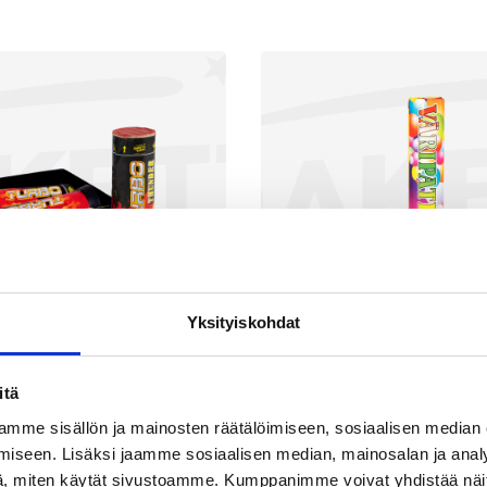
Yksityiskohdat
itä
urbo Thunder
Väripatruun
mme sisällön ja mainosten räätälöimiseen, sosiaalisen median
iseen. Lisäksi jaamme sosiaalisen median, mainosalan ja analy
1,90
€
5,90
, miten käytät sivustoamme. Kumppanimme voivat yhdistää näitä t