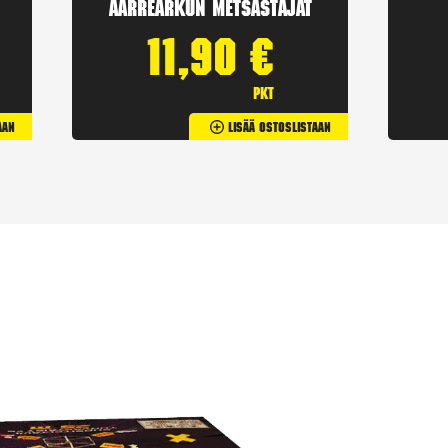
Aarrearkun Metsästäjät
11,90
€
pkt
aan
Lisää Ostoslistaan