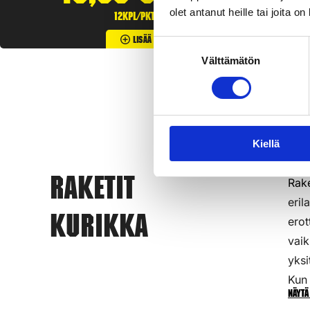
olet antanut heille tai joita o
12kpl/pkt
Lisää Ostoslistaan
Suostumuksen
Välttämätön
valinta
Kiellä
Rake
Raketit
eril
Kurikka
erot
vaik
yksi
Kun 
Näytä