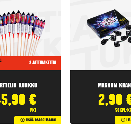
2 jättirakettia
rttelin kunkku
Magnum Kran
45,90
€
2,90
pkt
50kpl/k
Lisää Ostoslistaan
Li