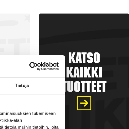
Katso
kaikki
tuotteet
Tietoja
a
 ominaisuuksien tukemiseen
tiikka-alan
€
ietoja muihin tietoihin, joita