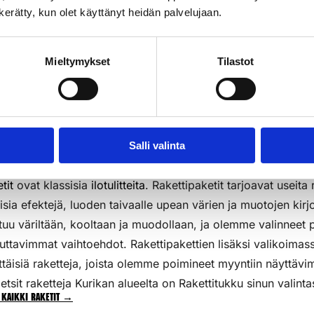
n kerätty, kun olet käyttänyt heidän palvelujaan.
3kpl/pkt
k
Lisää Ostoslistaan
Li
Mieltymykset
Tilastot
Salli valinta
tit
ovat klassisia
ilotulitteita
. Rakettipaketit tarjoavat useita 
aisia efektejä, luoden taivaalle upean värien ja muotojen kirj
tuu väriltään, kooltaan ja muodollaan, ja olemme valinneet p
uttavimmat vaihtoehdot. Rakettipakettien lisäksi valikoim
ttäisiä raketteja, joista olemme poimineet myyntiin näyttävi
etsit raketteja Kurikan alueelta on Rakettitukku sinun valintas
 kaikki raketit →