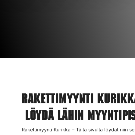
Rakettimyynti Kurikk
Löydä lähin myyntipis
Rakettimyynti Kurikka – Tältä sivulta löydät niin s