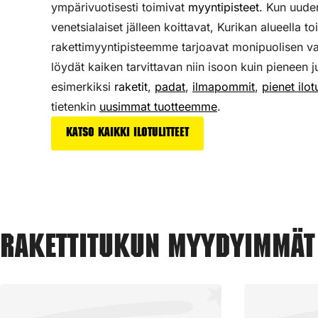
ympärivuotisesti toimivat
myyntipisteet
. Kun uude
venetsialaiset jälleen koittavat, Kurikan alueella to
rakettimyyntipisteemme tarjoavat monipuolisen v
löydät kaiken tarvittavan niin isoon kuin pieneen j
esimerkiksi
raketit
,
padat
,
ilmapommit
,
pienet ilotu
tietenkin
uusimmat tuotteemme
.
Katso kaikki ilotulitteet
Rakettitukun myydyimmät 