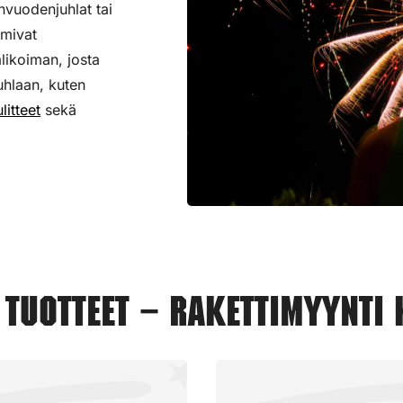
nvuodenjuhlat tai
imivat
alikoiman,
josta
uhlaan, kuten
litteet
sekä
tuotteet – Rakettimyynti