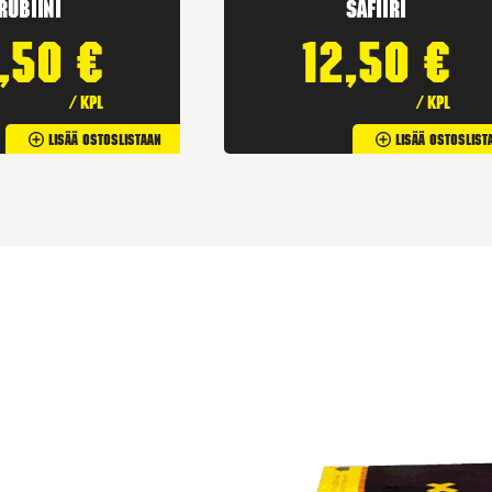
Rubiini
Safiiri
2,50
€
12,50
€
/ kpl
/ kpl
Lisää Ostoslistaan
Lisää Ostoslist