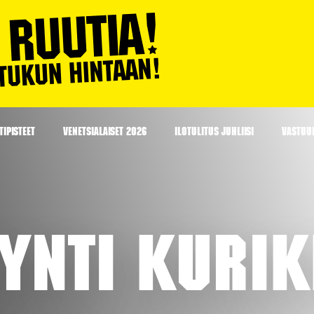
IPISTEET
VENETSIALAISET 2026
ILOTULITUS JUHLIISI
VASTUU
yynti Kuri