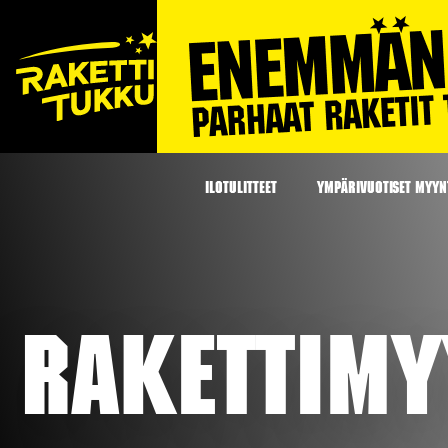
ILOTULITTEET
YMPÄRIVUOTISET MYYNT
Rakettim