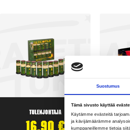
Suostumus
Tämä sivusto käyttää eväste
Tulenjohtaja
T
Käytämme evästeitä tarjoama
ja kävijämäärämme analysoim
16,90
€
kumppaneillemme tietoja siitä