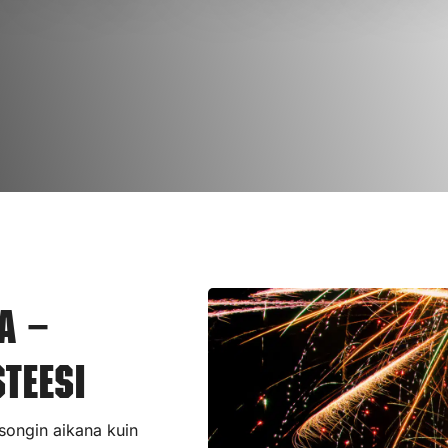
a –
teesi
esongin aikana kuin