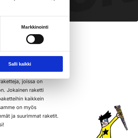
pl
sää Ostoslistaan
Markkinointi
Salli kaikki
raketteja, joissa on
on. Jokainen raketti
aketteihin kaikkein
assamme on myös
mmät ja suurimmat raketit.
i!