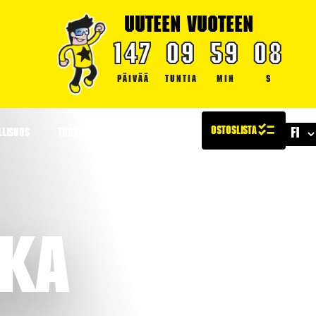
UUTEEN VUOTEEN
147
09
59
07
PÄIVÄÄ
TUNTIA
MIN
S
LLISUUS
TURVALLISUUS
ARTIKKELIT
kka