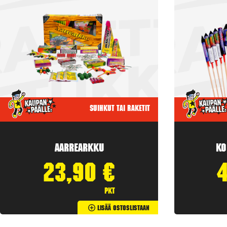
Suihkut tai raketit
Aarrearkku
Ko
23,90
€
pkt
Lisää Ostoslistaan