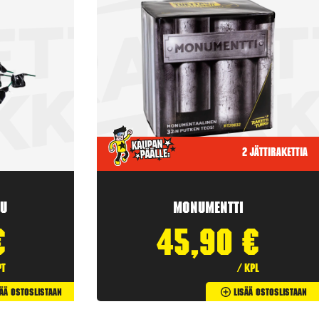
2 jättirakettia
u
Monumentti
€
45,90
€
pt
/ kpl
sää Ostoslistaan
Lisää Ostoslistaan