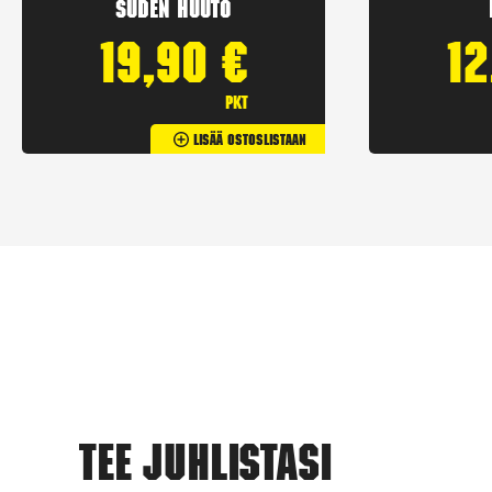
Suden huuto
19,90
€
1
pkt
Lisää Ostoslistaan
Tee juhlistasi