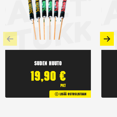
Suden huuto
19,90
€
pkt
Lisää Ostoslistaan