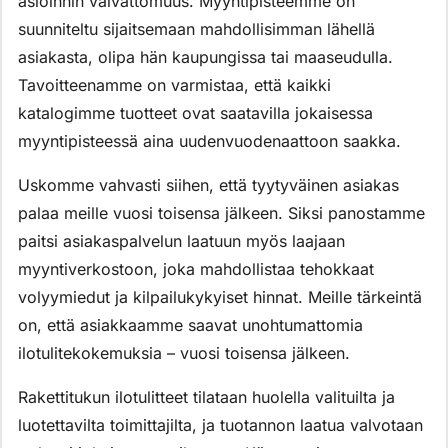
asioinnin vaivattomuus. Myyntipisteemme on
suunniteltu sijaitsemaan mahdollisimman lähellä
asiakasta, olipa hän kaupungissa tai maaseudulla.
Tavoitteenamme on varmistaa, että kaikki
katalogimme tuotteet ovat saatavilla jokaisessa
myyntipisteessä aina uudenvuodenaattoon saakka.
Uskomme vahvasti siihen, että tyytyväinen asiakas
palaa meille vuosi toisensa jälkeen. Siksi panostamme
paitsi asiakaspalvelun laatuun myös laajaan
myyntiverkostoon, joka mahdollistaa tehokkaat
volyymiedut ja kilpailukykyiset hinnat. Meille tärkeintä
on, että asiakkaamme saavat unohtumattomia
ilotulitekokemuksia – vuosi toisensa jälkeen.
Rakettitukun ilotulitteet tilataan huolella valituilta ja
luotettavilta toimittajilta, ja tuotannon laatua valvotaan