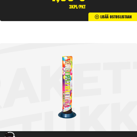
3kpl/pkt
Lisää Ostoslistaan