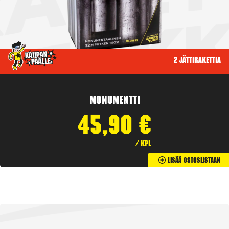
2 jättirakettia
Monumentti
45,90
€
/ kpl
Lisää Ostoslistaan