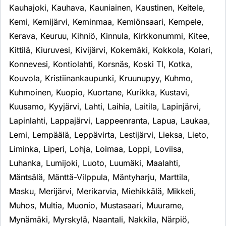
Kauhajoki
,
Kauhava
,
Kauniainen
,
Kaustinen
,
Keitele
,
Kemi
,
Kemijärvi
,
Keminmaa
,
Kemiönsaari
,
Kempele
,
Kerava
,
Keuruu
,
Kihniö
,
Kinnula
,
Kirkkonummi
,
Kitee
,
Kittilä
,
Kiuruvesi
,
Kivijärvi
,
Kokemäki
,
Kokkola
,
Kolari
,
Konnevesi
,
Kontiolahti
,
Korsnäs
,
Koski Tl
,
Kotka
,
Kouvola
,
Kristiinankaupunki
,
Kruunupyy
,
Kuhmo
,
Kuhmoinen
,
Kuopio
,
Kuortane
,
Kurikka
,
Kustavi
,
Kuusamo
,
Kyyjärvi
,
Lahti
,
Laihia
,
Laitila
,
Lapinjärvi
,
Lapinlahti
,
Lappajärvi
,
Lappeenranta
,
Lapua
,
Laukaa
,
Lemi
,
Lempäälä
,
Leppävirta
,
Lestijärvi
,
Lieksa
,
Lieto
,
Liminka
,
Liperi
,
Lohja
,
Loimaa
,
Loppi
,
Loviisa
,
Luhanka
,
Lumijoki
,
Luoto
,
Luumäki
,
Maalahti
,
Mäntsälä
,
Mänttä-Vilppula
,
Mäntyharju
,
Marttila
,
Masku
,
Merijärvi
,
Merikarvia
,
Miehikkälä
,
Mikkeli
,
Muhos
,
Multia
,
Muonio
,
Mustasaari
,
Muurame
,
Mynämäki
,
Myrskylä
,
Naantali
,
Nakkila
,
Närpiö
,