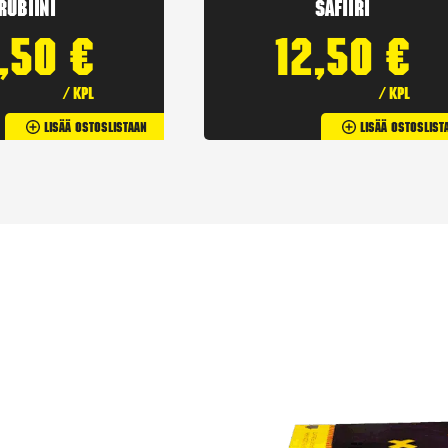
Rubiini
Safiiri
2,50
€
12,50
€
/ kpl
/ kpl
Lisää Ostoslistaan
Lisää Ostoslist