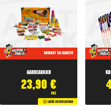
Suihkut tai raketit
Aarrearkku
Ko
23,90
€
pkt
Lisää Ostoslistaan