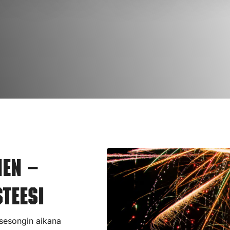
nen –
teesi
n sesongin aikana