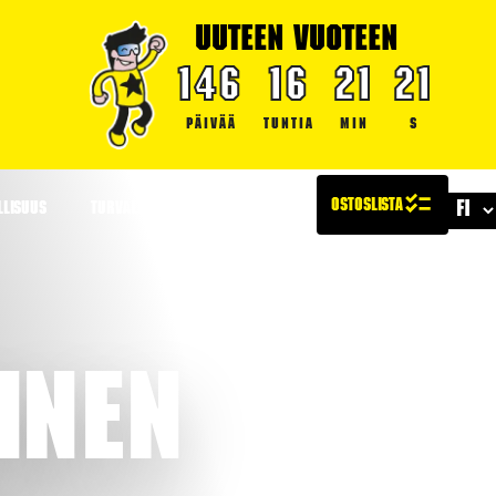
UUTEEN VUOTEEN
146
16
21
20
PÄIVÄÄ
TUNTIA
MIN
S
LLISUUS
TURVALLISUUS
ARTIKKELIT
tinen