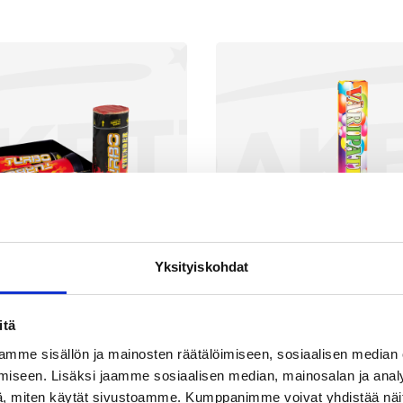
Yksityiskohdat
itä
urbo Thunder
Väripatruun
mme sisällön ja mainosten räätälöimiseen, sosiaalisen median
iseen. Lisäksi jaamme sosiaalisen median, mainosalan ja analy
1,90
€
5,90
, miten käytät sivustoamme. Kumppanimme voivat yhdistää näitä t