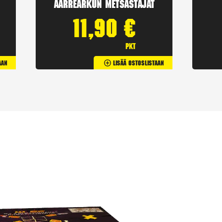
Aarrearkun Metsästäjät
11,90
€
pkt
aan
Lisää Ostoslistaan