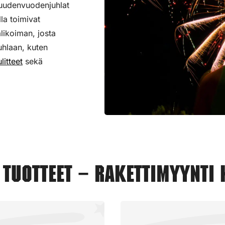
 uudenvuodenjuhlat
lla toimivat
alikoiman,
josta
uhlaan, kuten
litteet
sekä
tuotteet – Rakettimyynti 