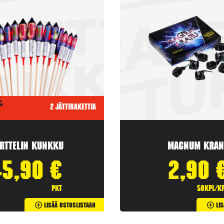
2 jättirakettia
rttelin kunkku
Magnum Kran
45,90
€
2,90
pkt
50kpl/k
Lisää Ostoslistaan
Li