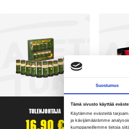
Suostumus
Tämä sivusto käyttää eväste
Tulenjohtaja
T
Käytämme evästeitä tarjoama
ja kävijämäärämme analysoim
16,90
€
kumppaneillemme tietoja siitä