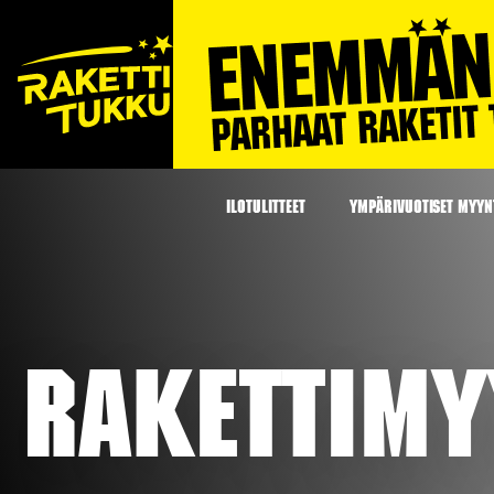
ILOTULITTEET
YMPÄRIVUOTISET MYYNT
Rakettimy