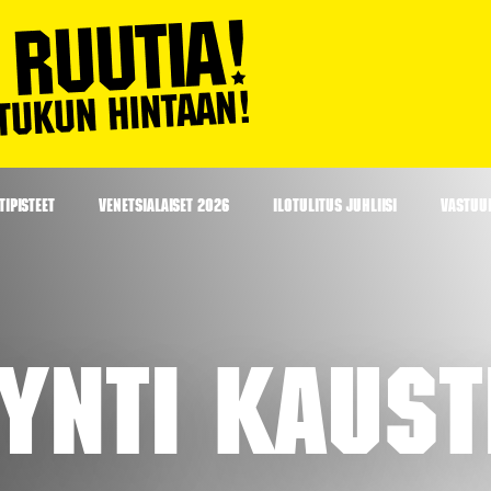
IPISTEET
VENETSIALAISET 2026
ILOTULITUS JUHLIISI
VASTUU
ynti Kaus