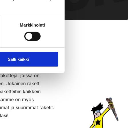
pl
sää Ostoslistaan
Markkinointi
Salli kaikki
raketteja, joissa on
on. Jokainen raketti
aketteihin kaikkein
assamme on myös
mmät ja suurimmat raketit.
tasi!