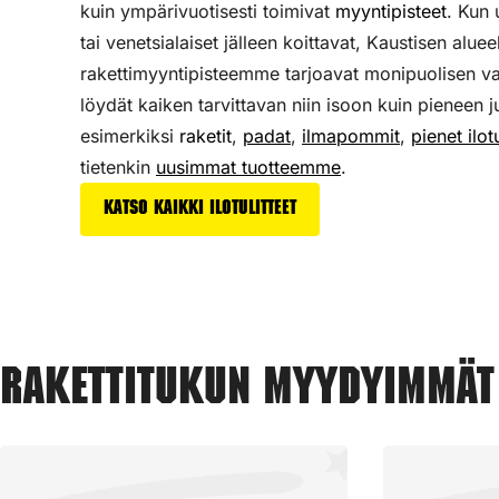
kuin ympärivuotisesti toimivat
myyntipisteet
. Kun
tai venetsialaiset jälleen koittavat, Kaustisen aluee
rakettimyyntipisteemme tarjoavat monipuolisen v
löydät kaiken tarvittavan niin isoon kuin pieneen j
esimerkiksi
raketit
,
padat
,
ilmapommit
,
pienet ilotu
tietenkin
uusimmat tuotteemme
.
Katso kaikki ilotulitteet
Rakettitukun myydyimmät 