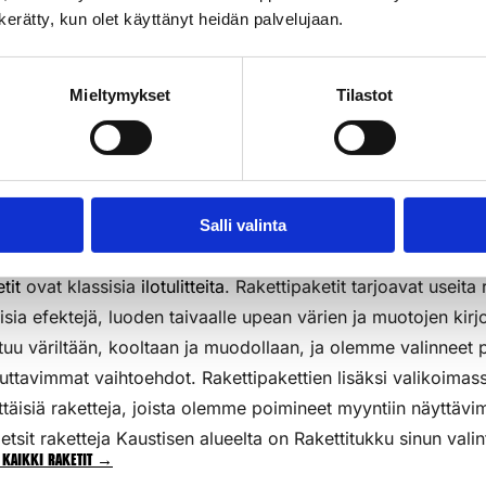
n kerätty, kun olet käyttänyt heidän palvelujaan.
3kpl/pkt
k
Lisää Ostoslistaan
Li
Mieltymykset
Tilastot
Salli valinta
tit
ovat klassisia
ilotulitteita
. Rakettipaketit tarjoavat useita 
aisia efektejä, luoden taivaalle upean värien ja muotojen kirj
tuu väriltään, kooltaan ja muodollaan, ja olemme valinneet p
uttavimmat vaihtoehdot. Rakettipakettien lisäksi valikoim
ttäisiä raketteja, joista olemme poimineet myyntiin näyttävi
etsit raketteja Kaustisen alueelta on Rakettitukku sinun valin
 kaikki raketit →