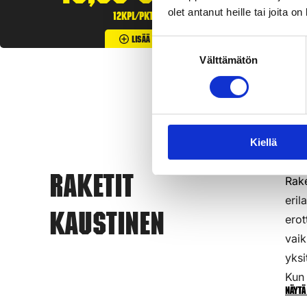
olet antanut heille tai joita o
12kpl/pkt
Lisää Ostoslistaan
Suostumuksen
Välttämätön
valinta
Kiellä
Rake
Raketit
eril
Kaustinen
erot
vaik
yksi
Kun 
Näytä