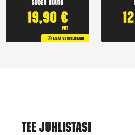
Suden huuto
19,90
€
1
pkt
Lisää Ostoslistaan
Tee juhlistasi