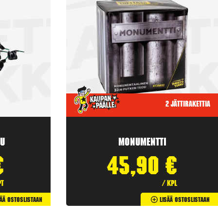
2 jättirakettia
u
Monumentti
€
45,90
€
pt
/ kpl
sää Ostoslistaan
Lisää Ostoslistaan