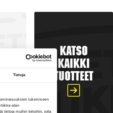
Katso
kaikki
tuotteet
Tietoja
a
 ominaisuuksien tukemiseen
tiikka-alan
€
ietoja muihin tietoihin, joita