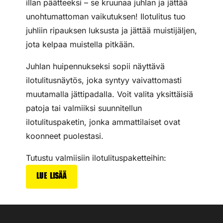
illan päätteeksi – se kruunaa juhlan ja jättää
unohtumattoman vaikutuksen! Ilotulitus tuo
juhliin ripauksen luksusta ja jättää muistijäljen,
jota kelpaa muistella pitkään.
Juhlan huipennukseksi sopii näyttävä
ilotulitusnäytös, joka syntyy vaivattomasti
muutamalla jättipadalla. Voit valita yksittäisiä
patoja tai valmiiksi suunnitellun
ilotulituspaketin, jonka ammattilaiset ovat
koonneet puolestasi.
Tutustu valmiisiin ilotulituspaketteihin:
Lue lisää