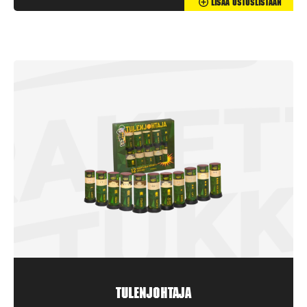
Lisää Ostoslistaan
Tulenjohtaja