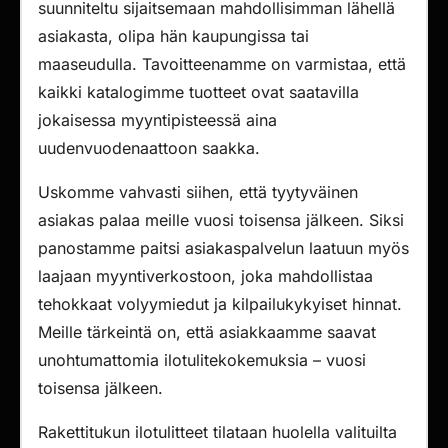
suunniteltu sijaitsemaan mahdollisimman lähellä
asiakasta, olipa hän kaupungissa tai
maaseudulla. Tavoitteenamme on varmistaa, että
kaikki katalogimme tuotteet ovat saatavilla
jokaisessa myyntipisteessä aina
uudenvuodenaattoon saakka.
Uskomme vahvasti siihen, että tyytyväinen
asiakas palaa meille vuosi toisensa jälkeen. Siksi
panostamme paitsi asiakaspalvelun laatuun myös
laajaan myyntiverkostoon, joka mahdollistaa
tehokkaat volyymiedut ja kilpailukykyiset hinnat.
Meille tärkeintä on, että asiakkaamme saavat
unohtumattomia ilotulitekokemuksia – vuosi
toisensa jälkeen.
Rakettitukun ilotulitteet tilataan huolella valituilta