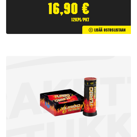
16,90
€
12kpl/pkt
Lisää Ostoslistaan