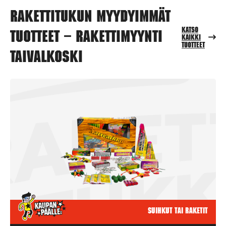
Rakettitukun myydyimmät
Katso
tuotteet – Rakettimyynti
kaikki
tuotteet
Taivalkoski
Suihkut tai raketit