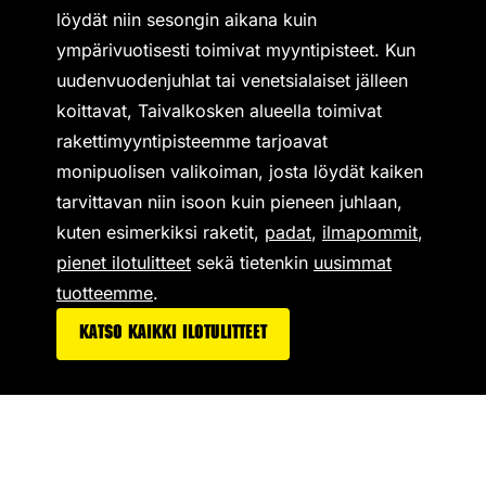
löydät niin sesongin aikana kuin
ympärivuotisesti toimivat
myyntipisteet
. Kun
uudenvuodenjuhlat tai venetsialaiset jälleen
koittavat, Taivalkosken alueella toimivat
rakettimyyntipisteemme tarjoavat
monipuolisen valikoiman,
josta löydät kaiken
tarvittavan niin isoon kuin pieneen juhlaan,
kuten esimerkiksi
raketit
,
padat
,
ilmapommit
,
pienet ilotulitteet
sekä tietenkin
uusimmat
tuotteemme
.
Katso kaikki ilotulitteet