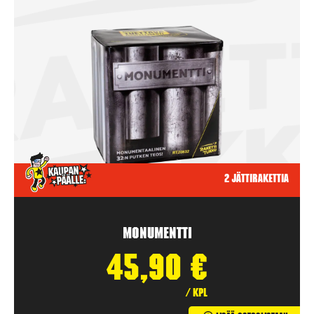
2 jättirakettia
Monumentti
45,90
€
/ kpl