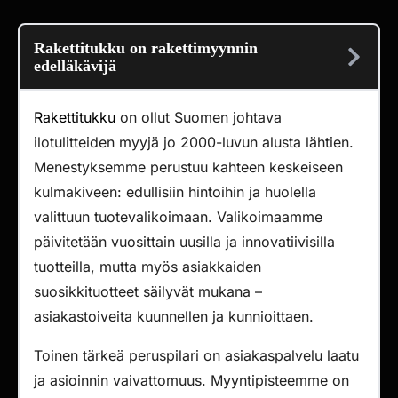
Rakettitukku on rakettimyynnin
edelläkävijä
Rakettitukku
on ollut Suomen johtava
ilotulitteiden myyjä jo 2000-luvun alusta lähtien.
Menestyksemme perustuu kahteen keskeiseen
kulmakiveen: edullisiin hintoihin ja huolella
valittuun tuotevalikoimaan. Valikoimaamme
päivitetään vuosittain uusilla ja innovatiivisilla
tuotteilla, mutta myös asiakkaiden
suosikkituotteet säilyvät mukana –
asiakastoiveita kuunnellen ja kunnioittaen.
Toinen tärkeä peruspilari on asiakaspalvelu laatu
ja asioinnin vaivattomuus. Myyntipisteemme on