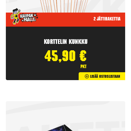
2 jättirakettia
Korttelin kunkku
45,90
€
pkt
Lisää Ostoslistaan