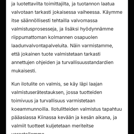
ja luotettavilta toimittajilta, ja tuotannon laatua
valvotaan tarkasti jokaisessa vaiheessa. Käymme
itse säännöllisesti tehtailla valvomassa
valmistusprosesseja, ja lisäksi hyödynnämme
riippumattoman kolmannen osapuolen
laadunvalvontapalveluita. Näin varmistamme,
että jokainen tuote valmistetaan tarkasti
annettujen ohjeiden ja turvallisuusstandardien
mukaisesti.
Kun ilotulite on valmis, se käy läpi laajan
valmistuserätestauksen, jossa tuotteiden
toimivuus ja turvallisuus varmistetaan
koeammunnoilla. Ilotulitteiden valmistus tapahtuu
pääasiassa Kiinassa kevään ja kesän aikana, ja
valmiit tuotteet kuljetetaan meriteitse