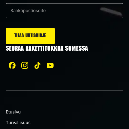
Suostumus
*
Sähköposti
*
SEURAA RAKETTITUKKUA SOMESSA
Etusivu
Turvallisuus