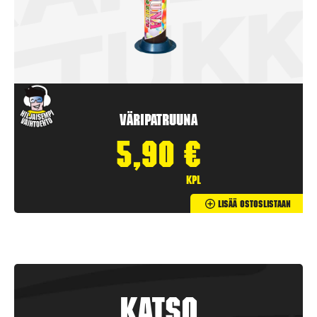
Väripatruuna
5,90
€
kpl
Lisää Ostoslistaan
Katso