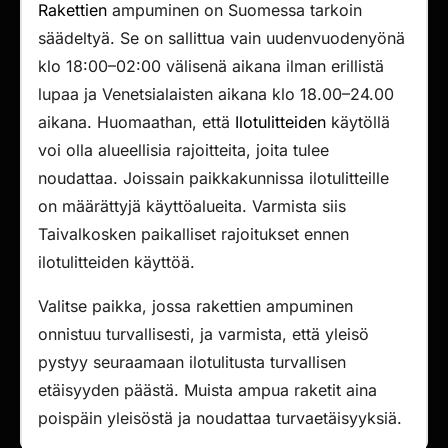
Rakettien
ampuminen on Suomessa tarkoin
säädeltyä. Se on sallittua vain uudenvuodenyönä
klo 18:00–02:00 välisenä aikana ilman erillistä
lupaa ja Venetsialaisten aikana klo 18.00–24.00
aikana. Huomaathan, että
Ilotulitteiden
käytöllä
voi olla alueellisia rajoitteita, joita tulee
noudattaa. Joissain paikkakunnissa ilotulitteille
on määrättyjä käyttöalueita. Varmista siis
Taivalkosken paikalliset rajoitukset ennen
ilotulitteiden käyttöä.
Valitse paikka, jossa rakettien ampuminen
onnistuu turvallisesti, ja varmista, että yleisö
pystyy seuraamaan ilotulitusta turvallisen
etäisyyden päästä. Muista ampua raketit aina
poispäin yleisöstä ja noudattaa turvaetäisyyksiä.