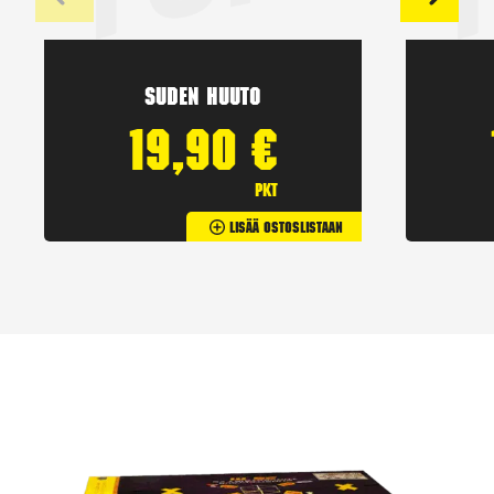
Suden huuto
19,90
€
pkt
Lisää Ostoslistaan