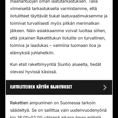
maahantuojan oman laatutarkastuksen. Tällä
viimeisellä tarkastuksella varmistamme, että
ilotulitteet täyttävät tiukat laatuvaatimuksemme ja
toimivat turvallisesti myös pitkän merimatkan
jälkeen. Näin asiakkaamme voivat luottaa siihen,
että jokainen Rakettitukun ilotulite on turvallinen,
toimiva ja laadukas – valmiina tuomaan iloa ja
elämyksiä juhlahetkiin.
Kun etsit rakettimyyntiä Siuntio alueelta, tiedät
olevasi hyvissä käsissä.
Ilotulitteiden käytön rajoitukset
Rakettien
ampuminen on Suomessa tarkoin
säädeltyä. Se on sallittua vain uudenvuodenyönä
klo 18:00–02:00 välisenä aikana ilman erillistä