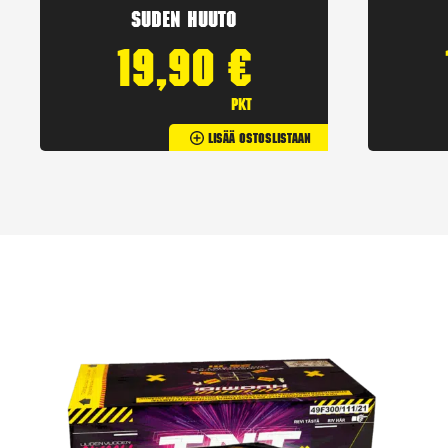
Suden huuto
19,90
€
pkt
Lisää Ostoslistaan