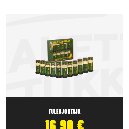
Tulenjohtaja
16,90
€