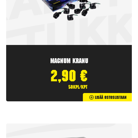
Magnum Kranu
2,90
€
50kpl/kpt
Lisää Ostoslistaan