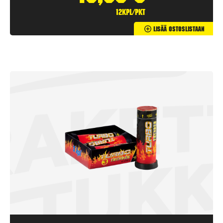
12kpl/pkt
Lisää Ostoslistaan