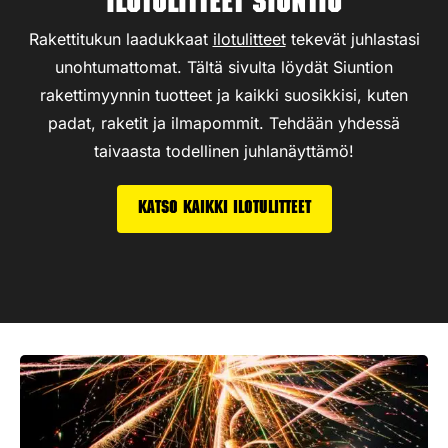
Ilotulitteet Siuntio
Rakettitukun laadukkaat
ilotulitteet
tekevät juhlastasi
unohtumattomat. Tältä sivulta löydät Siuntion
rakettimyynnin tuotteet ja kaikki suosikkisi, kuten
padat, raketit ja ilmapommit. Tehdään yhdessä
taivaasta todellinen juhlanäyttämö!
Katso kaikki ilotulitteet