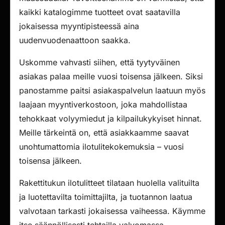
kaikki katalogimme tuotteet ovat saatavilla
jokaisessa myyntipisteessä aina
uudenvuodenaattoon saakka.
Uskomme vahvasti siihen, että tyytyväinen
asiakas palaa meille vuosi toisensa jälkeen. Siksi
panostamme paitsi asiakaspalvelun laatuun myös
laajaan myyntiverkostoon, joka mahdollistaa
tehokkaat volyymiedut ja kilpailukykyiset hinnat.
Meille tärkeintä on, että asiakkaamme saavat
unohtumattomia ilotulitekokemuksia – vuosi
toisensa jälkeen.
Rakettitukun ilotulitteet tilataan huolella valituilta
ja luotettavilta toimittajilta, ja tuotannon laatua
valvotaan tarkasti jokaisessa vaiheessa. Käymme