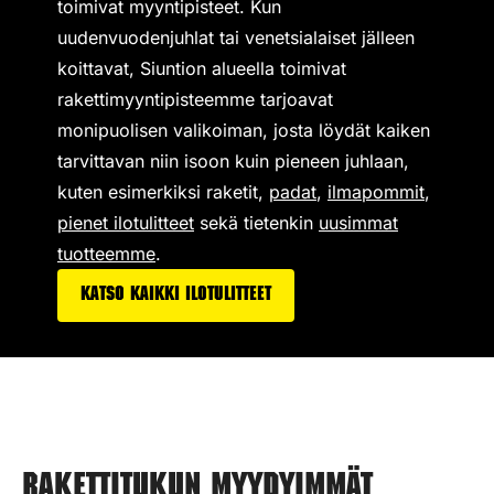
toimivat
myyntipisteet
. Kun
uudenvuodenjuhlat tai venetsialaiset jälleen
koittavat, Siuntion alueella toimivat
rakettimyyntipisteemme tarjoavat
monipuolisen valikoiman,
josta löydät kaiken
tarvittavan niin isoon kuin pieneen juhlaan,
kuten esimerkiksi
raketit
,
padat
,
ilmapommit
,
pienet ilotulitteet
sekä tietenkin
uusimmat
tuotteemme
.
Katso kaikki ilotulitteet
Rakettitukun myydyimmät