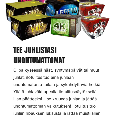
Tee juhlistasi
unohtumattomat
Olipa kyseessä häät, syntymäpäivät tai muut
juhlat, ilotulitus tuo aina juhlaan
unohtumatonta taikaa ja sykähdyttäviä hetkiä.
Yllätä juhlaväki upealla ilotulitusnäytöksellä
illan päätteeksi – se kruunaa juhlan ja jättää
unohtumattoman vaikutuksen! Ilotulitus tuo
juhliin ripauksen luksusta ja jättää muistijäljen,