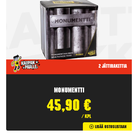
2 jättirakettia
Monumentti
45,90
€
/ kpl
Lisää Ostoslistaan