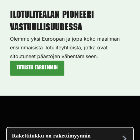
Ilotulitealan pioneeri
vastuullisuudessa
Olemme yksi Euroopan ja jopa koko maailman
ensimmäisistä ilotuliteyhtiöistä, jotka ovat
sitoutuneet päästöjen vähentämiseen.
Tutustu tarkemmin
Rakettitukku on rakettimyynnin