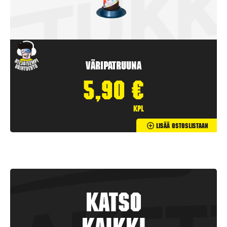
Väripatruuna
5,90
€
kpl
Lisää Ostoslistaan
Katso