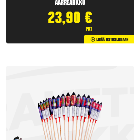
Aarrearkku
23,90
€
pkt
Lisää Ostoslistaan