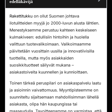
edelläkävijä
Rakettitukku
on ollut Suomen johtava
ilotulitteiden myyjä jo 2000-luvun alusta lähtien.
Menestyksemme perustuu kahteen keskeiseen
kulmakiveen: edullisiin hintoihin ja huolella
valittuun tuotevalikoimaan. Valikoimaamme
päivitetään vuosittain uusilla ja innovatiivisilla
tuotteilla, mutta myös asiakkaiden
suosikkituotteet säilyvät mukana –
asiakastoiveita kuunnellen ja kunnioittaen.
Toinen tärkeä peruspilari on asiakaspalvelu laatu
ja asioinnin vaivattomuus. Myyntipisteemme on
suunniteltu sijaitsemaan mahdollisimman lähellä
asiakasta, olipa hän kaupungissa tai
maaseudulla. Tavoitteenamme on varmistaa, että