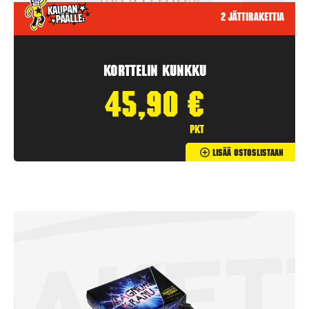
2 jättirakettia
Korttelin kunkku
45,90
€
pkt
Lisää Ostoslistaan