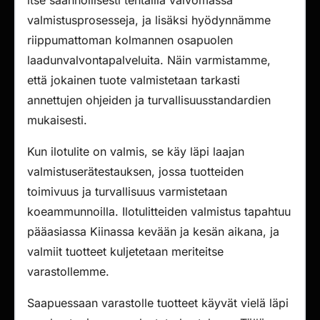
itse säännöllisesti tehtailla valvomassa
valmistusprosesseja, ja lisäksi hyödynnämme
riippumattoman kolmannen osapuolen
laadunvalvontapalveluita. Näin varmistamme,
että jokainen tuote valmistetaan tarkasti
annettujen ohjeiden ja turvallisuusstandardien
mukaisesti.
Kun ilotulite on valmis, se käy läpi laajan
valmistuserätestauksen, jossa tuotteiden
toimivuus ja turvallisuus varmistetaan
koeammunnoilla. Ilotulitteiden valmistus tapahtuu
pääasiassa Kiinassa kevään ja kesän aikana, ja
valmiit tuotteet kuljetetaan meriteitse
varastollemme.
Saapuessaan varastolle tuotteet käyvät vielä läpi