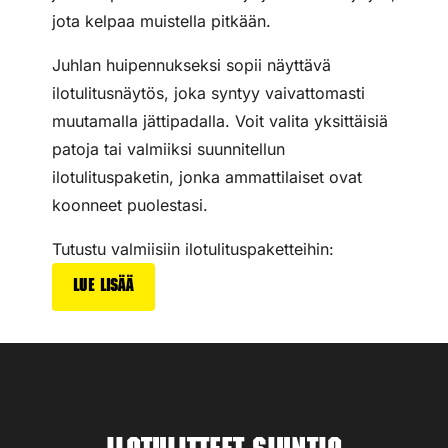
jota kelpaa muistella pitkään.
Juhlan huipennukseksi sopii näyttävä
ilotulitusnäytös, joka syntyy vaivattomasti
muutamalla jättipadalla. Voit valita yksittäisiä
patoja tai valmiiksi suunnitellun
ilotulituspaketin, jonka ammattilaiset ovat
koonneet puolestasi.
Tutustu valmiisiin ilotulituspaketteihin:
Lue lisää