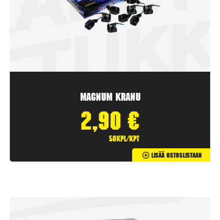
Magnum Kranu
2,90
€
50kpl/kpt
Lisää Ostoslistaan