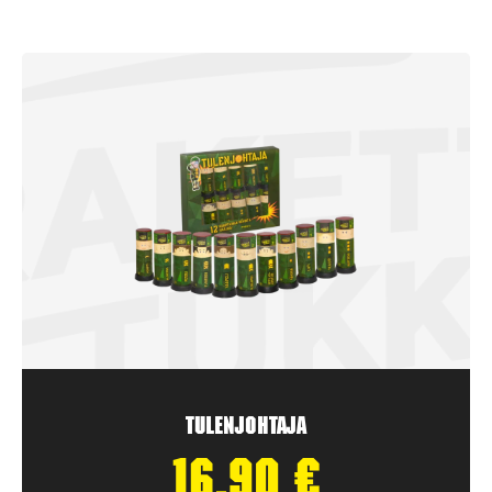
Tulenjohtaja
16,90
€