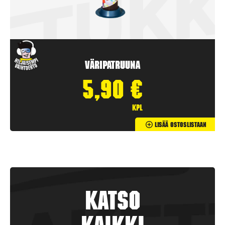
Väripatruuna
5,90
€
kpl
Lisää Ostoslistaan
Katso