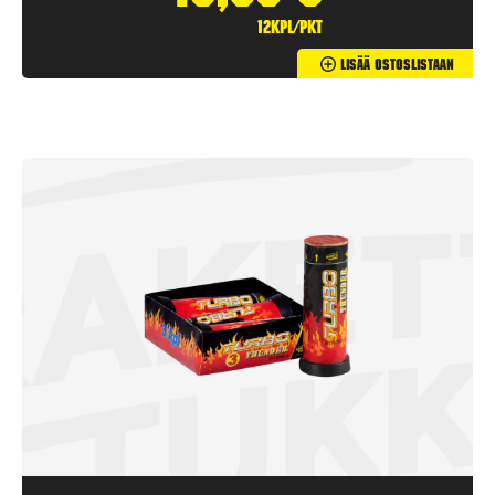
12kpl/pkt
Lisää Ostoslistaan