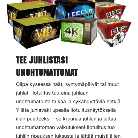
Tee juhlistasi
unohtumattomat
Olipa kyseessä häät, syntymäpäivät tai muut
juhlat, ilotulitus tuo aina juhlaan
unohtumatonta taikaa ja sykähdyttäviä hetkiä.
Yllätä juhlaväki upealla ilotulitusnäytöksellä
illan päätteeksi – se kruunaa juhlan ja jättää
unohtumattoman vaikutuksen! Ilotulitus tuo
juhliin ripauksen luksusta ja jättää muistijäljen,