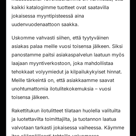
kaikki katalogimme tuotteet ovat saatavilla
jokaisessa myyntipisteessä aina
uudenvuodenaattoon saakka.
Uskomme vahvasti siihen, että tyytyväinen
asiakas palaa meille vuosi toisensa jälkeen. Siksi
panostamme paitsi asiakaspalvelun laatuun myös
laajaan myyntiverkostoon, joka mahdollistaa
tehokkaat volyymiedut ja kilpailukykyiset hinnat.
Meille tärkeintä on, että asiakkaamme saavat
unohtumattomia ilotulitekokemuksia – vuosi
toisensa jälkeen.
Rakettitukun ilotulitteet tilataan huolella valituilta
ja luotettavilta toimittajilta, ja tuotannon laatua
valvotaan tarkasti jokaisessa vaiheessa. Käymme