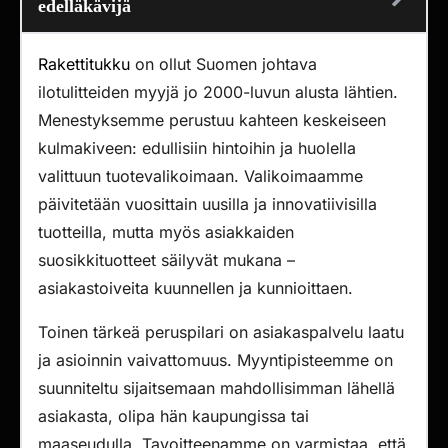
edelläkävijä
Rakettitukku
on ollut Suomen johtava
ilotulitteiden myyjä jo 2000-luvun alusta lähtien.
Menestyksemme perustuu kahteen keskeiseen
kulmakiveen: edullisiin hintoihin ja huolella
valittuun tuotevalikoimaan. Valikoimaamme
päivitetään vuosittain uusilla ja innovatiivisilla
tuotteilla, mutta myös asiakkaiden
suosikkituotteet säilyvät mukana –
asiakastoiveita kuunnellen ja kunnioittaen.
Toinen tärkeä peruspilari on asiakaspalvelu laatu
ja asioinnin vaivattomuus. Myyntipisteemme on
suunniteltu sijaitsemaan mahdollisimman lähellä
asiakasta, olipa hän kaupungissa tai
maaseudulla. Tavoitteenamme on varmistaa, että