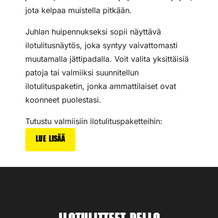
jota kelpaa muistella pitkään.
Juhlan huipennukseksi sopii näyttävä
ilotulitusnäytös, joka syntyy vaivattomasti
muutamalla jättipadalla. Voit valita yksittäisiä
patoja tai valmiiksi suunnitellun
ilotulituspaketin, jonka ammattilaiset ovat
koonneet puolestasi.
Tutustu valmiisiin ilotulituspaketteihin:
Lue lisää