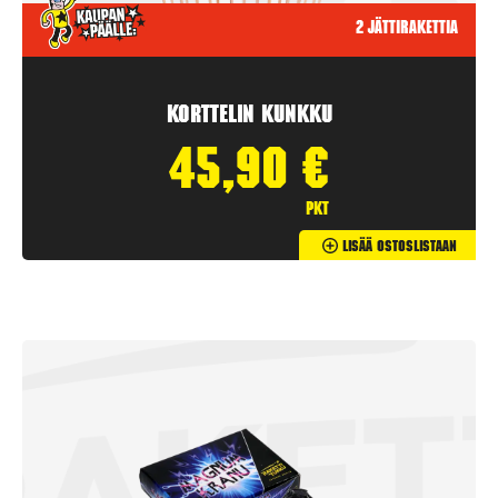
2 jättirakettia
Korttelin kunkku
45,90
€
pkt
Lisää Ostoslistaan