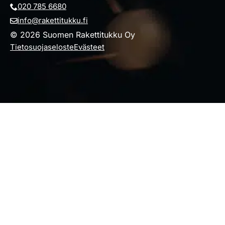
020 785 6680
info@rakettitukku.fi
© 2026 Suomen Rakettitukku Oy
Tietosuojaseloste
Evästeet