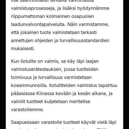
itse säännöllisesti tehtailla valvomassa
valmistusprosesseja, ja lisäksi hyödynnämme
riippumattoman kolmannen osapuolen
laadunvalvontapalveluita. Näin varmistamme,
että jokainen tuote valmistetaan tarkasti
annettujen ohjeiden ja turvallisuusstandardien
mukaisesti.
Kun ilotulite on valmis, se käy läpi laajan
valmistuserätestauksen, jossa tuotteiden
toimivuus ja turvallisuus varmistetaan
koeammunnoilla. Ilotulitteiden valmistus tapahtuu
pääasiassa Kiinassa kevään ja kesän aikana, ja
valmiit tuotteet kuljetetaan meriteitse
varastollemme.
Saapuessaan varastolle tuotteet käyvät vielä läpi