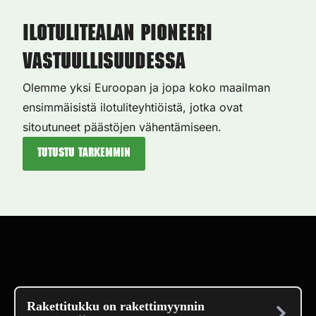
Ilotulitealan pioneeri
vastuullisuudessa
Olemme yksi Euroopan ja jopa koko maailman
ensimmäisistä ilotuliteyhtiöistä, jotka ovat
sitoutuneet päästöjen vähentämiseen.
Tutustu tarkemmin
Rakettitukku on rakettimyynnin