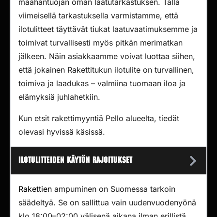
maahantuojan oman laatutarkastuksen. Tällä
viimeisellä tarkastuksella varmistamme, että
ilotulitteet täyttävät tiukat laatuvaatimuksemme ja
toimivat turvallisesti myös pitkän merimatkan
jälkeen. Näin asiakkaamme voivat luottaa siihen,
että jokainen Rakettitukun ilotulite on turvallinen,
toimiva ja laadukas – valmiina tuomaan iloa ja
elämyksiä juhlahetkiin.
Kun etsit rakettimyyntiä Pello alueelta, tiedät
olevasi hyvissä käsissä.
Ilotulitteiden käytön rajoitukset
Rakettien
ampuminen on Suomessa tarkoin
säädeltyä. Se on sallittua vain uudenvuodenyönä
klo 18:00–02:00 välisenä aikana ilman erillistä