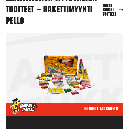
Katso
tuotteet – Rakettimyynti
kaikki
tuotteet
Pello
Suihkut tai raketit