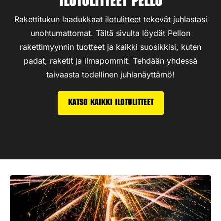
Ilotulitteet Pello
Rakettitukun laadukkaat
ilotulitteet
tekevät juhlastasi
unohtumattomat. Tältä sivulta löydät Pellon
rakettimyynnin tuotteet ja kaikki suosikkisi, kuten
padat, raketit ja ilmapommit. Tehdään yhdessä
taivaasta todellinen juhlanäyttämö!
Katso kaikki ilotulitteet