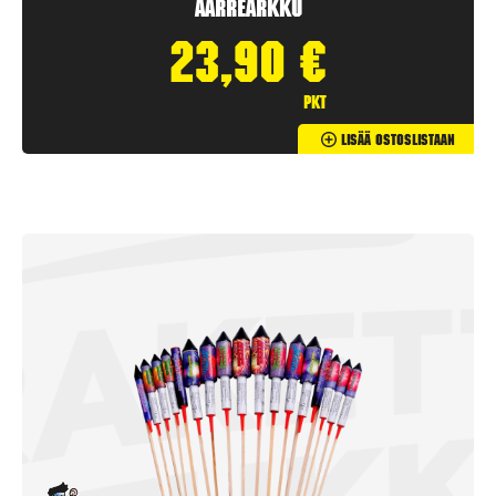
Aarrearkku
23,90
€
pkt
Lisää Ostoslistaan