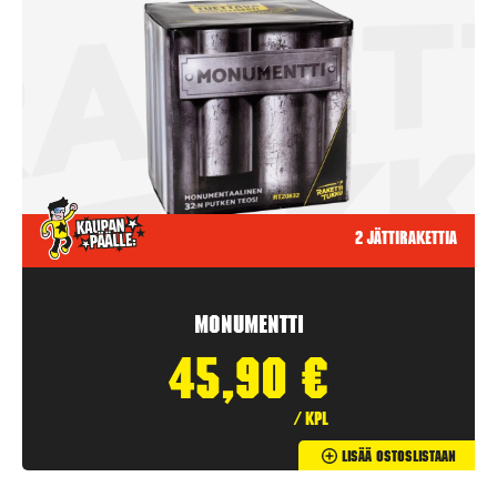
2 jättirakettia
Monumentti
45,90
€
/ kpl
Lisää Ostoslistaan