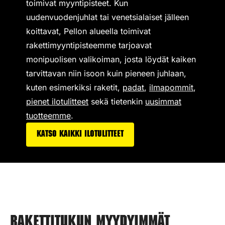
toimivat
myyntipisteet
. Kun
uudenvuodenjuhlat tai venetsialaiset jälleen
koittavat, Pellon alueella toimivat
rakettimyyntipisteemme tarjoavat
monipuolisen valikoiman,
josta löydät kaiken
tarvittavan niin isoon kuin pieneen juhlaan,
kuten esimerkiksi
raketit
,
padat
,
ilmapommit
,
pienet ilotulitteet
sekä tietenkin
uusimmat
tuotteemme
.
Katso kaikki ilotulitteet
Rakettitukun myydyimmät