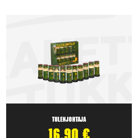
Tulenjohtaja
16,90
€