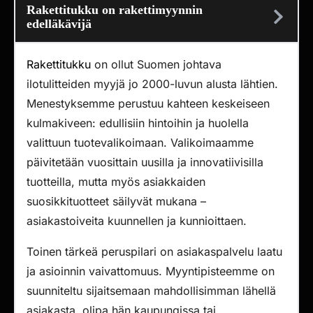
Rakettitukku on rakettimyynnin
edelläkävijä
Rakettitukku
on ollut Suomen johtava
ilotulitteiden myyjä jo 2000-luvun alusta lähtien.
Menestyksemme perustuu kahteen keskeiseen
kulmakiveen: edullisiin hintoihin ja huolella
valittuun tuotevalikoimaan. Valikoimaamme
päivitetään vuosittain uusilla ja innovatiivisilla
tuotteilla, mutta myös asiakkaiden
suosikkituotteet säilyvät mukana –
asiakastoiveita kuunnellen ja kunnioittaen.
Toinen tärkeä peruspilari on asiakaspalvelu laatu
ja asioinnin vaivattomuus. Myyntipisteemme on
suunniteltu sijaitsemaan mahdollisimman lähellä
asiakasta, olipa hän kaupungissa tai