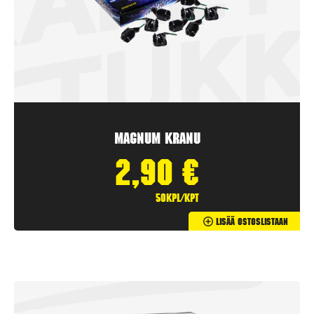
Magnum Kranu
2,90
€
50kpl/kpt
Lisää Ostoslistaan