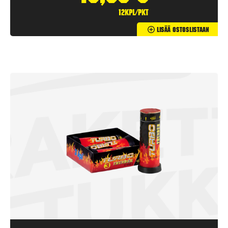
12kpl/pkt
Lisää Ostoslistaan