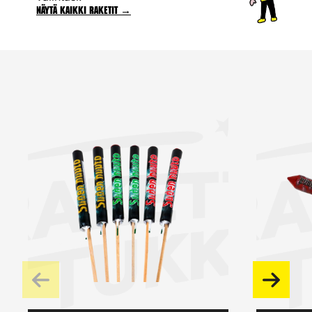
Näytä kaikki raketit →