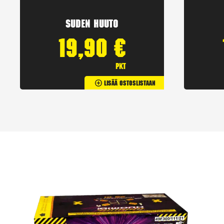
Suden huuto
19,90
€
pkt
Lisää Ostoslistaan