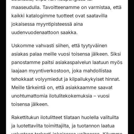
maaseudulla. Tavoitteenamme on varmistaa, että
kaikki katalogimme tuotteet ovat saatavilla
jokaisessa myyntipisteessä aina
uudenvuodenaattoon saakka.
Uskomme vahvasti siihen, että tyytyväinen
asiakas palaa meille vuosi toisensa jälkeen. Siksi
panostamme paitsi asiakaspalvelun laatuun myös
laajaan myyntiverkostoon, joka mahdollistaa
tehokkaat volyymiedut ja kilpailukykyiset hinnat.
Meille tärkeintä on, että asiakkaamme saavat
unohtumattomia ilotulitekokemuksia – vuosi
toisensa jälkeen.
Rakettitukun ilotulitteet tilataan huolella valituilta
ja luotettavilta toimittajilta, ja tuotannon laatua