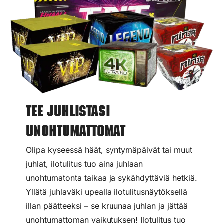
Tee juhlistasi
unohtumattomat
Olipa kyseessä häät, syntymäpäivät tai muut
juhlat, ilotulitus tuo aina juhlaan
unohtumatonta taikaa ja sykähdyttäviä hetkiä.
Yllätä juhlaväki upealla ilotulitusnäytöksellä
illan päätteeksi – se kruunaa juhlan ja jättää
unohtumattoman vaikutuksen! Ilotulitus tuo