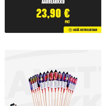
Aarrearkku
23,90
€
pkt
Lisää Ostoslistaan