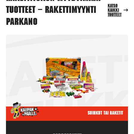
Katso
tuotteet – Rakettimyynti
kaikki
tuotteet
Parkano
Suihkut tai raketit