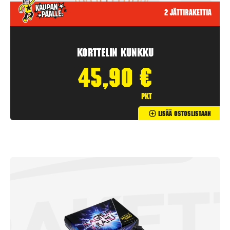
2 jättirakettia
Korttelin kunkku
45,90
€
pkt
Lisää Ostoslistaan