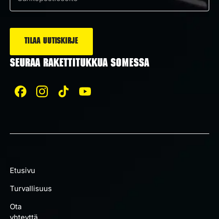
Sähköposti
*
SEURAA RAKETTITUKKUA SOMESSA
Etusivu
Turvallisuus
Ota
yhteyttä