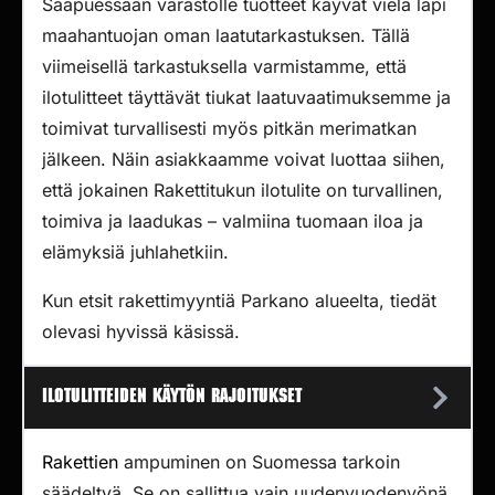
Saapuessaan varastolle tuotteet käyvät vielä läpi
maahantuojan oman laatutarkastuksen. Tällä
viimeisellä tarkastuksella varmistamme, että
ilotulitteet täyttävät tiukat laatuvaatimuksemme ja
toimivat turvallisesti myös pitkän merimatkan
jälkeen. Näin asiakkaamme voivat luottaa siihen,
että jokainen Rakettitukun ilotulite on turvallinen,
toimiva ja laadukas – valmiina tuomaan iloa ja
elämyksiä juhlahetkiin.
Kun etsit rakettimyyntiä Parkano alueelta, tiedät
olevasi hyvissä käsissä.
Ilotulitteiden käytön rajoitukset
Rakettien
ampuminen on Suomessa tarkoin
säädeltyä. Se on sallittua vain uudenvuodenyönä