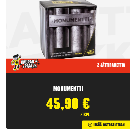
2 jättirakettia
Monumentti
45,90
€
/ kpl
Lisää Ostoslistaan