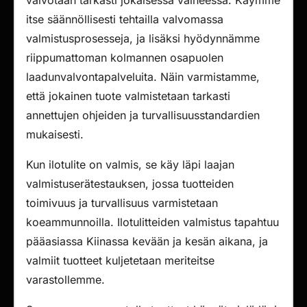
valvotaan tarkasti jokaisessa vaiheessa. Käymme
itse säännöllisesti tehtailla valvomassa
valmistusprosesseja, ja lisäksi hyödynnämme
riippumattoman kolmannen osapuolen
laadunvalvontapalveluita. Näin varmistamme,
että jokainen tuote valmistetaan tarkasti
annettujen ohjeiden ja turvallisuusstandardien
mukaisesti.
Kun ilotulite on valmis, se käy läpi laajan
valmistuserätestauksen, jossa tuotteiden
toimivuus ja turvallisuus varmistetaan
koeammunnoilla. Ilotulitteiden valmistus tapahtuu
pääasiassa Kiinassa kevään ja kesän aikana, ja
valmiit tuotteet kuljetetaan meriteitse
varastollemme.