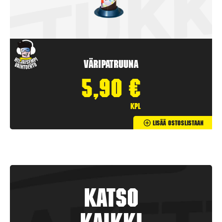
Väripatruuna
5,90
€
kpl
Lisää Ostoslistaan
Katso