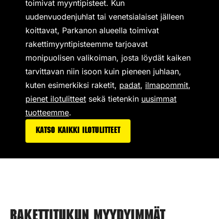
toimivat
myyntipisteet
. Kun
uudenvuodenjuhlat tai venetsialaiset jälleen
koittavat, Parkanon alueella toimivat
rakettimyyntipisteemme tarjoavat
monipuolisen valikoiman,
josta löydät kaiken
tarvittavan niin isoon kuin pieneen juhlaan,
kuten esimerkiksi
raketit
,
padat
,
ilmapommit
,
pienet ilotulitteet
sekä tietenkin
uusimmat
tuotteemme
.
Katso kaikki ilotulitteet
Rakettitukun myydyimmät