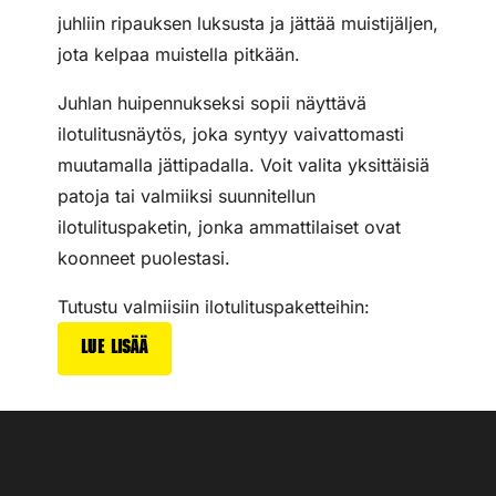
juhliin ripauksen luksusta ja jättää muistijäljen,
jota kelpaa muistella pitkään.
Juhlan huipennukseksi sopii näyttävä
ilotulitusnäytös, joka syntyy vaivattomasti
muutamalla jättipadalla. Voit valita yksittäisiä
patoja tai valmiiksi suunnitellun
ilotulituspaketin, jonka ammattilaiset ovat
koonneet puolestasi.
Tutustu valmiisiin ilotulituspaketteihin:
Lue lisää